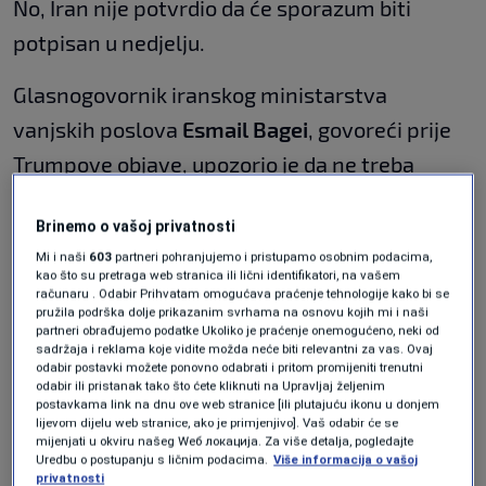
No, Iran nije potvrdio da će sporazum biti
potpisan u nedjelju.
Glasnogovornik iranskog ministarstva
vanjskih poslova
Esmail Bagei
, govoreći prije
Trumpove objave, upozorio je da ne treba
komentirati vrijeme potpisivanja, ali su ga
Brinemo o vašoj privatnosti
državni mediji citirali rekavši: "To neće biti
Mi i naši
603
partneri pohranjujemo i pristupamo osobnim podacima,
sutra", već bi se moglo dogoditi "sljedećih
kao što su pretraga web stranica ili lični identifikatori, na vašem
računaru . Odabir Prihvatam omogućava praćenje tehnologije kako bi se
dana".
pružila podrška dolje prikazanim svrhama na osnovu kojih mi i naši
partneri obrađujemo podatke Ukoliko je praćenje onemogućeno, neki od
sadržaja i reklama koje vidite možda neće biti relevantni za vas. Ovaj
Trump je na svojoj mreži Truth Social napisao
odabir postavki možete ponovno odabrati i pritom promijeniti trenutni
da će nakon potpisivanja okvirnog sporazuma
odabir ili pristanak tako što ćete kliknuti na Upravljaj željenim
postavkama link na dnu ove web stranice [ili plutajuću ikonu u donjem
Hormuški tjesnac, vitalna arterija za globalnu
lijevom dijelu web stranice, ako je primjenjivo]. Vaš odabir će se
mijenjati u okviru našeg Wеб локација. Za više detalja, pogledajte
opskrbu naftom koju je Iran blokirao, odmah
Uredbu o postupanju s ličnim podacima.
Više informacija o vašoj
privatnosti