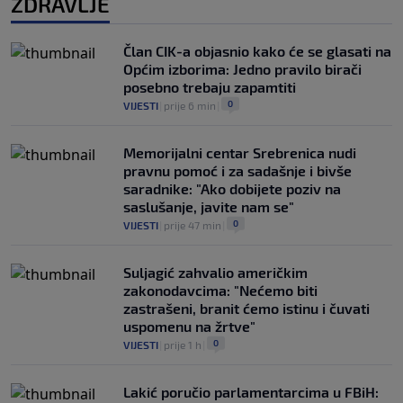
ZDRAVLJE
Član CIK-a objasnio kako će se glasati na
Općim izborima: Jedno pravilo birači
posebno trebaju zapamtiti
0
VIJESTI
|
prije 6 min
|
Memorijalni centar Srebrenica nudi
pravnu pomoć i za sadašnje i bivše
saradnike: "Ako dobijete poziv na
saslušanje, javite nam se"
0
VIJESTI
|
prije 47 min
|
Suljagić zahvalio američkim
zakonodavcima: "Nećemo biti
zastrašeni, branit ćemo istinu i čuvati
uspomenu na žrtve"
0
VIJESTI
|
prije 1 h
|
Lakić poručio parlamentarcima u FBiH: