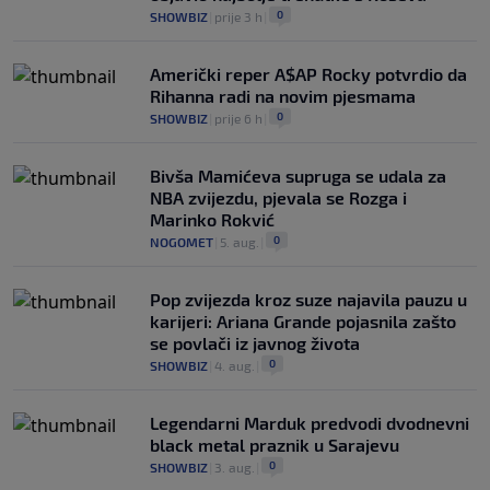
0
SHOWBIZ
|
prije 3 h
|
Američki reper A$AP Rocky potvrdio da
Rihanna radi na novim pjesmama
0
SHOWBIZ
|
prije 6 h
|
Bivša Mamićeva supruga se udala za
NBA zvijezdu, pjevala se Rozga i
Marinko Rokvić
0
NOGOMET
|
5. aug.
|
Pop zvijezda kroz suze najavila pauzu u
karijeri: Ariana Grande pojasnila zašto
se povlači iz javnog života
0
SHOWBIZ
|
4. aug.
|
Legendarni Marduk predvodi dvodnevni
black metal praznik u Sarajevu
0
SHOWBIZ
|
3. aug.
|