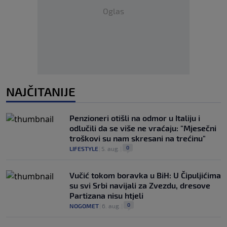
Oglas
NAJČITANIJE
Penzioneri otišli na odmor u Italiju i
odlučili da se više ne vraćaju: "Mjesečni
troškovi su nam skresani na trećinu"
0
LIFESTYLE
|
5. aug.
|
Vučić tokom boravka u BiH: U Čipuljićima
su svi Srbi navijali za Zvezdu, dresove
Partizana nisu htjeli
0
NOGOMET
|
6. aug.
|