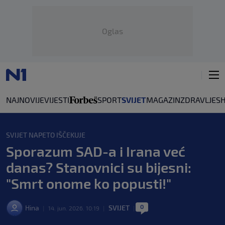
Oglas
NAJNOVIJE
VIJESTI
SPORT
SVIJET
MAGAZIN
ZDRAVLJE
S
SVIJET NAPETO IŠČEKUJE
Sporazum SAD-a i Irana već
danas? Stanovnici su bijesni:
"Smrt onome ko popusti!"
0
Hina
SVIJET
|
14. jun. 2026. 10:19
|
|