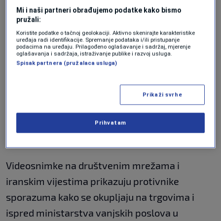
biti "otvoren za sve".
Mi i naši partneri obrađujemo podatke kako bismo
pružali:
"Arakči, srami se, ostavi
Koristite podatke o tačnoj geolokaciji. Aktivno skenirajte karakteristike
uređaja radi identifikacije. Spremanje podataka i/ili pristupanje
se Amerike!"
podacima na uređaju. Prilagođeno oglašavanje i sadržaj, mjerenje
oglašavanja i sadržaja, istraživanje publike i razvoj usluga.
Spisak partnera (pružalaca usluga)
Premda su američka bombardiranja teško
oslabila iransku vojno-industrijsku bazu i
Prikaži svrhe
nanijela štetu njegovim vojnim kapacitetima,
Prihvatam
stručnjaci kažu da je rat dodatno učvrstio
dominaciju tvrdokorne Revolucionarne garde.
Videosnimke na društvenim mrežama i
iranskim vijestima prikazuju protivnike
sporazuma kako se okupljaju na trgovima i
ispred ministarstva vanjskih poslova u