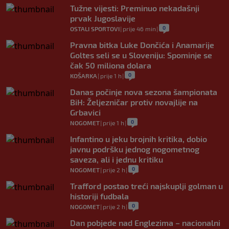
Tužne vijesti: Preminuo nekadašnji
prvak Jugoslavije
0
OSTALI SPORTOVI
|
prije 46 min
|
Pravna bitka Luke Dončića i Anamarije
Goltes seli se u Sloveniju: Spominje se
čak 50 miliona dolara
0
KOŠARKA
|
prije 1 h
|
Danas počinje nova sezona šampionata
BiH: Željezničar protiv novajlije na
Grbavici
0
NOGOMET
|
prije 1 h
|
Infantino u jeku brojnih kritika, dobio
javnu podršku jednog nogometnog
saveza, ali i jednu kritiku
0
NOGOMET
|
prije 2 h
|
Trafford postao treći najskuplji golman u
historiji fudbala
0
NOGOMET
|
prije 2 h
|
Dan pobjede nad Englezima – nacionalni