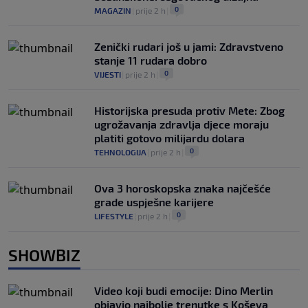
0
MAGAZIN
|
prije 2 h
|
Zenički rudari još u jami: Zdravstveno
stanje 11 rudara dobro
0
VIJESTI
|
prije 2 h
|
Historijska presuda protiv Mete: Zbog
ugrožavanja zdravlja djece moraju
platiti gotovo milijardu dolara
0
TEHNOLOGIJA
|
prije 2 h
|
Ova 3 horoskopska znaka najčešće
grade uspješne karijere
0
LIFESTYLE
|
prije 2 h
|
SHOWBIZ
Video koji budi emocije: Dino Merlin
objavio najbolje trenutke s Koševa