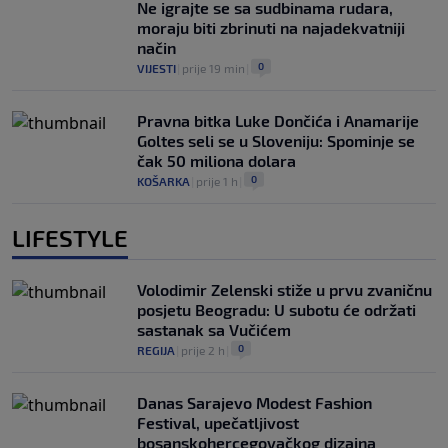
Ne igrajte se sa sudbinama rudara,
moraju biti zbrinuti na najadekvatniji
način
0
VIJESTI
|
prije 19 min
|
Pravna bitka Luke Dončića i Anamarije
Goltes seli se u Sloveniju: Spominje se
čak 50 miliona dolara
0
KOŠARKA
|
prije 1 h
|
LIFESTYLE
Volodimir Zelenski stiže u prvu zvaničnu
posjetu Beogradu: U subotu će održati
sastanak sa Vučićem
0
REGIJA
|
prije 2 h
|
Danas Sarajevo Modest Fashion
Festival, upečatljivost
bosanskohercegovačkog dizajna