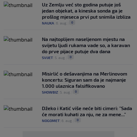
Uz Zemlju već sto godina putuje još
jedan objekat, a kineska sonda ga je
prošlog mjeseca prvi put snimila izbliza
0
NAUKA
|
6. aug.
|
Na najtoplijem naseljenom mjestu na
svijetu ljudi rukama vade so, a karavan
do prve pijace putuje dva dana
0
SVIJET
|
5. aug.
|
Misirlić o dešavanjima na Merlinovom
koncertu: Siguran sam da je najmanje
1.000 ulaznica falsifikovano
0
SHOWBIZ
|
5. aug.
|
Džeko i Katić više neće biti cimeri: "Sada
će morati kuhati za nju, ne za mene..."
0
NOGOMET
|
6. aug.
|