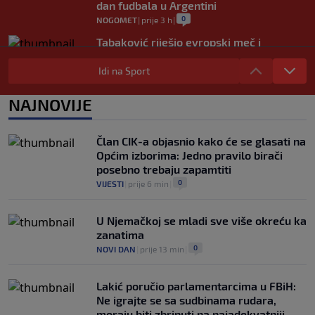
dan fudbala u Argentini
0
NOGOMET
|
prije 3 h
|
Tabaković riješio evropski meč i
Salzburgu donio pobjedu (VIDEO)
Idi na Sport
0
NOGOMET
|
6. aug.
|
Allah, Allah, Allah, Allah… Mohamed
NAJNOVIJE
Salah! (VIDEO)
0
NOGOMET
|
6. aug.
|
Član CIK-a objasnio kako će se glasati na
Općim izborima: Jedno pravilo birači
posebno trebaju zapamtiti
0
VIJESTI
|
prije 6 min
|
U Njemačkoj se mladi sve više okreću ka
zanatima
0
NOVI DAN
|
prije 13 min
|
Lakić poručio parlamentarcima u FBiH:
Ne igrajte se sa sudbinama rudara,
moraju biti zbrinuti na najadekvatniji