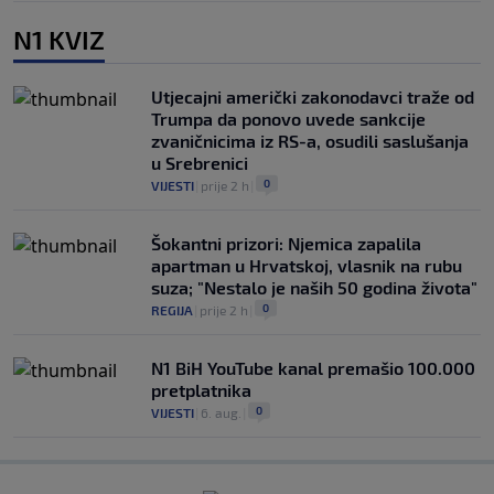
N1 KVIZ
Utjecajni američki zakonodavci traže od
Trumpa da ponovo uvede sankcije
zvaničnicima iz RS-a, osudili saslušanja
u Srebrenici
0
VIJESTI
|
prije 2 h
|
Šokantni prizori: Njemica zapalila
apartman u Hrvatskoj, vlasnik na rubu
suza; "Nestalo je naših 50 godina života"
0
REGIJA
|
prije 2 h
|
N1 BiH YouTube kanal premašio 100.000
pretplatnika
0
VIJESTI
|
6. aug.
|