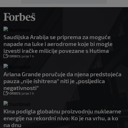
Saudijska Arabija se priprema za moguće
napade na luke i aerodrome koje bi mogle
izvesti iračke milicije povezane s Hutima
FORBES
|
prije 1 h
Ariana Grande poručuje da njena predstojeća
pauza „nije ishitrena“ niti je „posljedica
negativnosti“
FORBES
|
prije 1 h
Kina podigla globalnu proizvodnju nuklearne
energije na rekordni nivo: Ko je na vrhu, a ko
na dnu