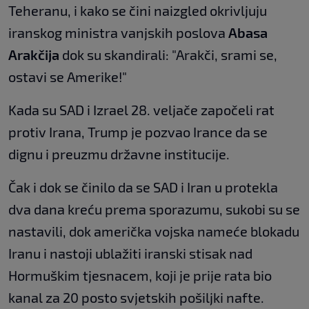
Teheranu, i kako se čini naizgled okrivljuju
iranskog ministra vanjskih poslova
Abasa
Arakčija
dok su skandirali: "Arakči, srami se,
ostavi se Amerike!"
Kada su SAD i Izrael 28. veljače započeli rat
protiv Irana, Trump je pozvao Irance da se
dignu i preuzmu državne institucije.
Čak i dok se činilo da se SAD i Iran u protekla
dva dana kreću prema sporazumu, sukobi su se
nastavili, dok američka vojska nameće blokadu
Iranu i nastoji ublažiti iranski stisak nad
Hormuškim tjesnacem, koji je prije rata bio
kanal za 20 posto svjetskih pošiljki nafte.