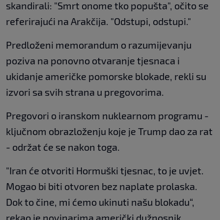
skandirali: "Smrt onome tko popušta", očito se
referirajući na Arakčija. "Odstupi, odstupi."
Predloženi memorandum o razumijevanju
poziva na ponovno otvaranje tjesnaca i
ukidanje američke pomorske blokade, rekli su
izvori sa svih strana u pregovorima.
Pregovori o iranskom nuklearnom programu -
ključnom obrazloženju koje je Trump dao za rat
- održat će se nakon toga.
"Iran će otvoriti Hormuški tjesnac, to je uvjet.
Mogao bi biti otvoren bez naplate prolaska.
Dok to čine, mi ćemo ukinuti našu blokadu“,
rekao je novinarima američki dužnosnik.