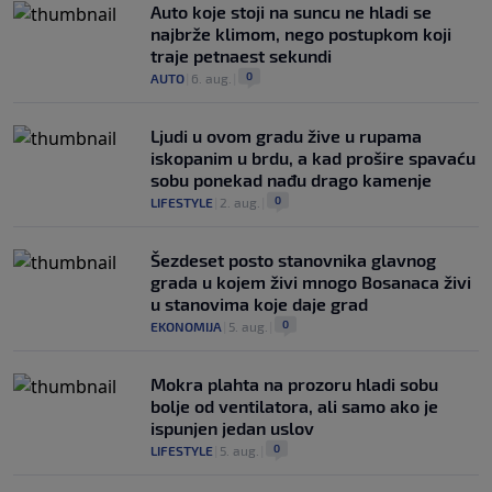
Auto koje stoji na suncu ne hladi se
najbrže klimom, nego postupkom koji
traje petnaest sekundi
0
AUTO
|
6. aug.
|
Ljudi u ovom gradu žive u rupama
iskopanim u brdu, a kad prošire spavaću
sobu ponekad nađu drago kamenje
0
LIFESTYLE
|
2. aug.
|
Šezdeset posto stanovnika glavnog
grada u kojem živi mnogo Bosanaca živi
u stanovima koje daje grad
0
EKONOMIJA
|
5. aug.
|
Mokra plahta na prozoru hladi sobu
bolje od ventilatora, ali samo ako je
ispunjen jedan uslov
0
LIFESTYLE
|
5. aug.
|