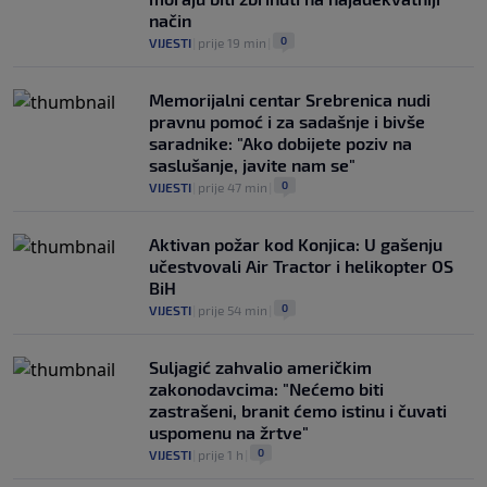
način
0
VIJESTI
|
prije 19 min
|
Memorijalni centar Srebrenica nudi
pravnu pomoć i za sadašnje i bivše
saradnike: "Ako dobijete poziv na
saslušanje, javite nam se"
0
VIJESTI
|
prije 47 min
|
Aktivan požar kod Konjica: U gašenju
učestvovali Air Tractor i helikopter OS
BiH
0
VIJESTI
|
prije 54 min
|
Suljagić zahvalio američkim
zakonodavcima: "Nećemo biti
zastrašeni, branit ćemo istinu i čuvati
uspomenu na žrtve"
0
VIJESTI
|
prije 1 h
|