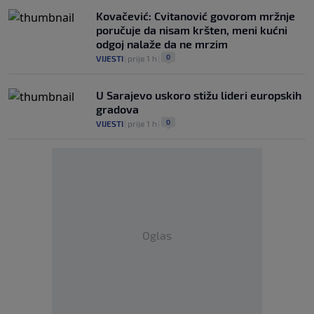
Kovačević: Cvitanović govorom mržnje
poručuje da nisam kršten, meni kućni
odgoj nalaže da ne mrzim
0
VIJESTI
|
prije 1 h
|
U Sarajevo uskoro stižu lideri europskih
gradova
0
VIJESTI
|
prije 1 h
|
Oglas