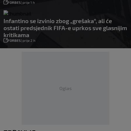
FORBES
|
prije 1 h
Infantino se izvinio zbog „grešaka“, ali će
ostati predsjednik FIFA-e uprkos sve glasnijim
kritikama
FORBES
|
prije 2 h
Oglas