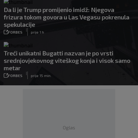
Da li je Trump promijenio imidž: Njegova
frizura tokom govora u Las Vegasu pokrenula
spekulacije
|
FORBES
prije 1 h
Treći unikatni Bugatti nazvan je po vrsti
srednjovjekovnog viteškog konja i visok samo
metar
|
FORBES
prije 15 min.
Oglas