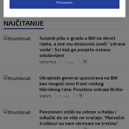
Prihvatam
NAJČITANIJE
Susjedi pišu o gradu u BiH na devet
rijeka, a ime mu doslovno znači "zdrava
voda": Svi koji ga posjete ostanu
oduševljeni
|
|
0
LIFESTYLE
7. aug.
Ukrajinski general upozorava na BiH
kao mogući novi front ruskog
hibridnog rata: Posebno izdvaja Brčko
|
|
0
VIJESTI
8. aug.
Penzioneri otišli na odmor u Italiju i
odlučili da se više ne vraćaju: "Mjesečni
troškovi su nam skresani na trećinu"
|
|