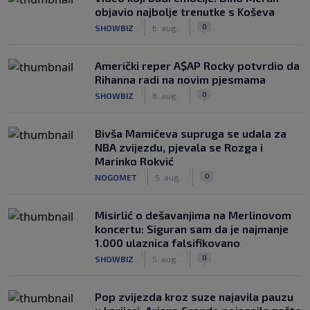
objavio najbolje trenutke s Koševa
|
|
0
SHOWBIZ
6. aug.
Američki reper A$AP Rocky potvrdio da
Rihanna radi na novim pjesmama
|
|
0
SHOWBIZ
6. aug.
Bivša Mamićeva supruga se udala za
NBA zvijezdu, pjevala se Rozga i
Marinko Rokvić
|
|
0
NOGOMET
5. aug.
Misirlić o dešavanjima na Merlinovom
koncertu: Siguran sam da je najmanje
1.000 ulaznica falsifikovano
|
|
0
SHOWBIZ
5. aug.
Pop zvijezda kroz suze najavila pauzu