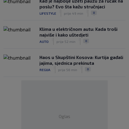
Kad je najbolje uzeti pauzu za ručak na
poslu? Evo šta kažu stručnjaci
|
|
0
LIFESTYLE
prije 49 min
Klima u električnom autu: Kada troši
najviše i kako uštedjeti
|
|
0
AUTO
prije 52 min
Haos u Skupštini Kosova: Kurtija gađali
jajima, sjednica prekinuta
|
|
0
REGIJA
prije 56 min
Oglas