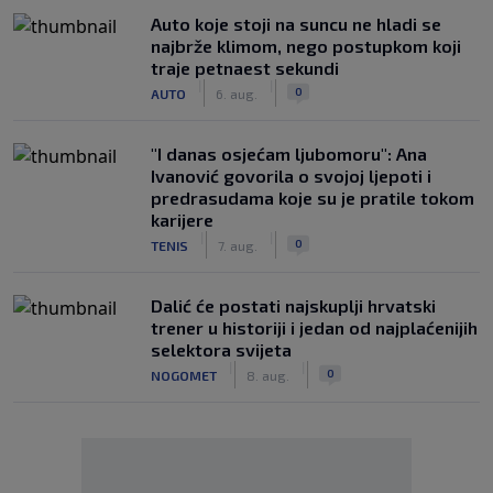
Auto koje stoji na suncu ne hladi se
najbrže klimom, nego postupkom koji
traje petnaest sekundi
|
|
0
AUTO
6. aug.
"I danas osjećam ljubomoru": Ana
Ivanović govorila o svojoj ljepoti i
predrasudama koje su je pratile tokom
karijere
|
|
0
TENIS
7. aug.
Dalić će postati najskuplji hrvatski
trener u historiji i jedan od najplaćenijih
selektora svijeta
|
|
0
NOGOMET
8. aug.