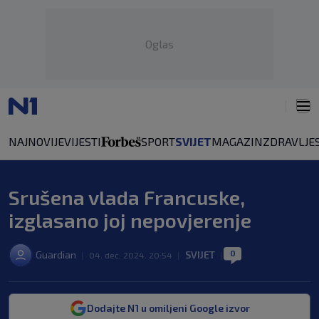
Oglas
NAJNOVIJE
VIJESTI
SPORT
SVIJET
MAGAZIN
ZDRAVLJE
Srušena vlada Francuske,
izglasano joj nepovjerenje
0
Guardian
SVIJET
|
04. dec. 2024. 20:54
|
|
Dodajte N1 u omiljeni Google izvor