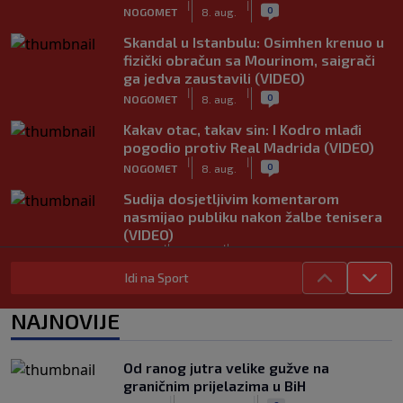
|
|
0
NOGOMET
8. aug.
Skandal u Istanbulu: Osimhen krenuo u
fizički obračun sa Mourinom, saigrači
ga jedva zaustavili (VIDEO)
|
|
0
NOGOMET
8. aug.
Kakav otac, takav sin: I Kodro mlađi
pogodio protiv Real Madrida (VIDEO)
|
|
0
NOGOMET
8. aug.
Sudija dosjetljivim komentarom
nasmijao publiku nakon žalbe tenisera
(VIDEO)
|
|
0
TENIS
8. aug.
Idi na Sport
Haos u Irskoj: Navijač utrčao na teren i
nasrnuo na gostujuće fudbalere
NAJNOVIJE
(VIDEO)
|
|
0
NOGOMET
8. aug.
Od ranog jutra velike gužve na
Rivalstvo je ostalo po strani: Real
graničnim prijelazima u BiH
Madrid se oglasio nakon teškog
|
|