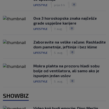
|
|
0
LIFESTYLE
prije 6 h
Ova 3 horoskopska znaka najčešće
grade uspješne karijere
|
|
0
LIFESTYLE
7. aug.
Zaboravite na velike račune: Rashladite
dom pametnije, jeftinije i bez klime
|
|
0
LIFESTYLE
5. aug.
Mokra plahta na prozoru hladi sobu
bolje od ventilatora, ali samo ako je
ispunjen jedan uslov
|
|
0
LIFESTYLE
5. aug.
SHOWBIZ
Video koji budi emocije: Dino Merlin