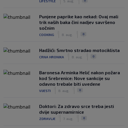
0
LIFESTYLE
5. aug.
Punjene paprike kao nekad: Ovaj mali
trik naših baka čini nadjev savršeno
sočnim
|
|
0
COOKING
8. aug.
Hadžići: Smrtno stradao motociklista
|
|
0
CRNA HRONIKA
8. aug.
Baronesa Arminka Helić nakon požara
kod Srebrenice: Nove sankcije su
odavno trebale biti uvedene
|
|
0
VIJESTI
8. aug.
Doktori: Za zdravo srce treba jesti
dvije supernamirnice
|
|
0
ZDRAVLJE
7. aug.