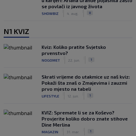
u karijeri: Ariana Grande pojasnila zašto
se povlači iz javnog života
|
|
0
SHOWBIZ
4. aug.
N1 KVIZ
Kviz: Koliko pratite Svjetsko
prvenstvo?
|
|
1
NOGOMET
22. jun.
Skrati vrijeme do utakmice uz naš kviz:
Pokaži šta znaš o Zmajevima i zauzmi
prvo mjesto na tabeli
|
|
1
LIFESTYLE
12. jun.
KVIZ: Spremate li se za Koševo?
Provjerite koliko dobro znate stihove
Dine Merlina
|
|
1
MAGAZIN
31. mar.