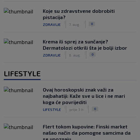
Koje su zdravstvene dobrobiti
pistacija?
|
|
0
ZDRAVLJE
7. aug.
Krema ili sprej za sunčanje?
Dermatolozi otkrili šta je bolji izbor
|
|
0
ZDRAVLJE
6. aug.
LIFESTYLE
Ovaj horoskopski znak važi za
najbahatiji: Kaže sve u lice i ne mari
koga će povrijediti
|
|
0
LIFESTYLE
prije 3 h
Flert tokom kupovine: Finski market
našao način da pomogne samcima da
se upoznaju