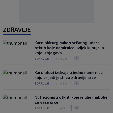
ZDRAVLJE
Kardiohirurg nakon srčanog udara
otkrio koje namirnice uvijek kupuje, a
koje izbjegava
|
|
0
ZDRAVLJE
prije 2 h
Kardiolozi izdvajaju jednu namirnicu
koju vrijedi jesti za zdravije srce
|
|
0
ZDRAVLJE
prije 5 h
Nutricionisti otkrili koje je ulje najbolje
za vaše srce
|
|
0
ZDRAVLJE
prije 8 h