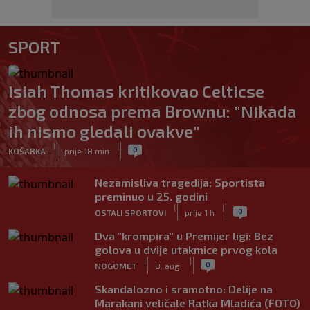
SPORT
Isiah Thomas kritikovao Celticse
zbog odnosa prema Brownu: "Nikada
ih nismo gledali ovakve"
|
|
0
KOŠARKA
prije 18 min
Nezamisliva tragedija: Sportista
preminuo u 25. godini
|
|
0
OSTALI SPORTOVI
prije 1 h
Dva "krompira" u Premijer ligi: Bez
golova u dvije utakmice prvog kola
|
|
0
NOGOMET
8. aug.
Skandalozno i sramotno: Delije na
Marakani veličale Ratka Mladića (FOTO)