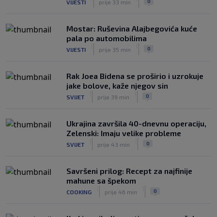
0
VIJESTI
prije 33 min
gubitka Lionela Messija
|
|
0
NOGOMET
8. aug.
Mostar: Ruševina Alajbegovića kuće
pala po automobilima
|
|
0
VIJESTI
prije 35 min
Rak Joea Bidena se proširio i uzrokuje
jake bolove, kaže njegov sin
|
|
0
SVIJET
prije 39 min
Ukrajina završila 40-dnevnu operaciju,
Zelenski: Imaju velike probleme
|
|
0
SVIJET
prije 43 min
Savršeni prilog: Recept za najfinije
mahune sa špekom
|
|
0
COOKING
prije 46 min