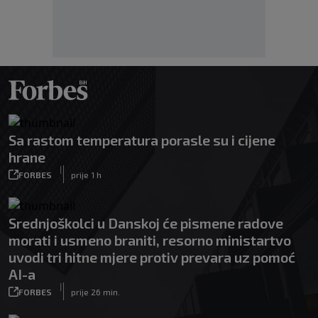
Sa rastom temperatura porasle su i cijene
hrane
|
FORBES
prije 1 h
Srednjoškolci u Danskoj će pismene radove
morati i usmeno braniti, resorno ministartvo
uvodi tri hitne mjere protiv prevara uz pomoć
AI-a
|
FORBES
prije 26 min.