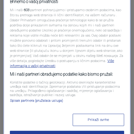
Brinemo o vašoj privatnosti
Mi i naši
603
partneri pohranjujemo i pristupamo osobnim podacima, kao
što su pretraga web stranica ili lični identifikatori, na vašem računaru .
Odabir Prihvatam omogućava praćenje tehnologije kako bi se pružila
podrška dolje prikazanim svrhama na osnovu kojih mi i naši partneri
obrađujemo podatke Ukoliko je praćenje onemogućeno, neki od sadržaja i
Oglas
reklama koje vidite možda neće biti relevantni za vas. Ovaj odabir postavki
možete ponovno odabrati i pritom promijeniti trenutni odabir ili pristanak
tako što ćete kliknuti na Upravljaj željenim postavkama link na dnu ove
web stranice [ili plutajuću ikonu u donjem lijevom dijelu web stranice, ako
je primjenjivo]. Vaš odabir će se mijenjati u okviru našeg Wеб локација. Za
više detalja, pogledajte Uredbu o postupanju s ličnim podacima.
Više
informacija o vašoj privatnosti
Mi i naši partneri obrađujemo podatke kako bismo pružali:
Koristite podatke o tačnoj geolokaciji. Aktivno skenirajte karakteristike
uređaja radi identifikacije. Spremanje podataka i/ili pristupanje podacima
na uređaju. Prilagođeno oglašavanje i sadržaj, mjerenje oglašavanja i
sadržaja, istraživanje publike i razvoj usluga.
Spisak partnera (pružalaca usluga)
Oglas
Prikaži svrhe