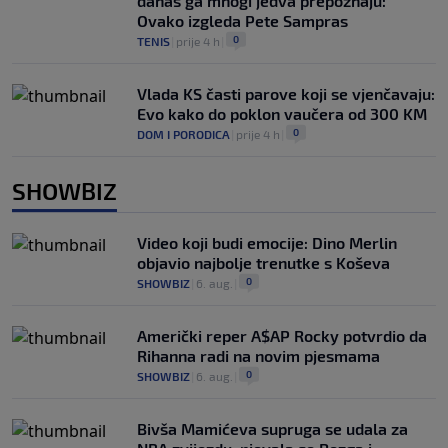
danas ga mnogi jedva prepoznaju:
Ovako izgleda Pete Sampras
0
TENIS
|
prije 4 h
|
Vlada KS časti parove koji se vjenčavaju:
Evo kako do poklon vaučera od 300 KM
0
DOM I PORODICA
|
prije 4 h
|
SHOWBIZ
Video koji budi emocije: Dino Merlin
objavio najbolje trenutke s Koševa
0
SHOWBIZ
|
6. aug.
|
Američki reper A$AP Rocky potvrdio da
Rihanna radi na novim pjesmama
0
SHOWBIZ
|
6. aug.
|
Bivša Mamićeva supruga se udala za