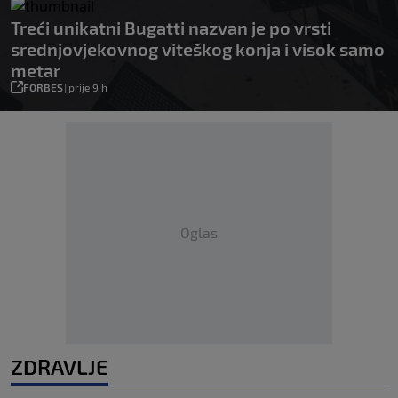
Treći unikatni Bugatti nazvan je po vrsti
srednjovjekovnog viteškog konja i visok samo
metar
FORBES
|
prije 9 h
Oglas
ZDRAVLJE