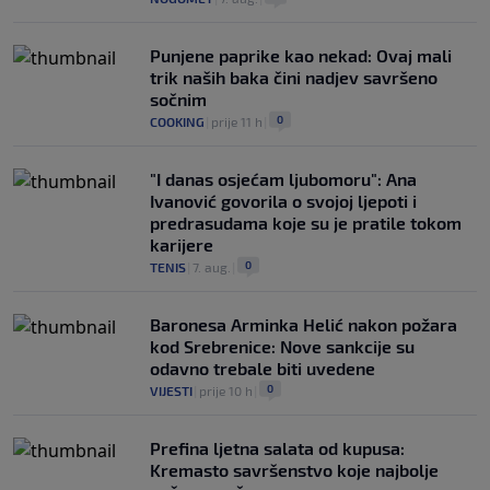
Punjene paprike kao nekad: Ovaj mali
trik naših baka čini nadjev savršeno
sočnim
0
COOKING
|
prije 11 h
|
"I danas osjećam ljubomoru": Ana
Ivanović govorila o svojoj ljepoti i
predrasudama koje su je pratile tokom
karijere
0
TENIS
|
7. aug.
|
Baronesa Arminka Helić nakon požara
kod Srebrenice: Nove sankcije su
odavno trebale biti uvedene
0
VIJESTI
|
prije 10 h
|
Prefina ljetna salata od kupusa:
Kremasto savršenstvo koje najbolje