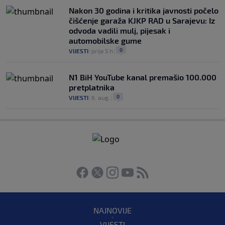
Nakon 30 godina i kritika javnosti počelo
čišćenje garaža KJKP RAD u Sarajevu: Iz
odvoda vadili mulj, pijesak i
automobilske gume
0
VIJESTI
|
prije 5 h
|
N1 BiH YouTube kanal premašio 100.000
pretplatnika
0
VIJESTI
|
6. aug.
|
NAJNOVIJE
VIJESTI