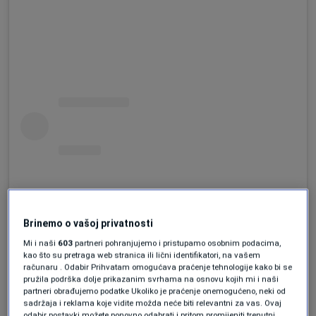
Brinemo o vašoj privatnosti
Mi i naši
603
partneri pohranjujemo i pristupamo osobnim podacima,
kao što su pretraga web stranica ili lični identifikatori, na vašem
računaru . Odabir Prihvatam omogućava praćenje tehnologije kako bi se
pružila podrška dolje prikazanim svrhama na osnovu kojih mi i naši
partneri obrađujemo podatke Ukoliko je praćenje onemogućeno, neki od
sadržaja i reklama koje vidite možda neće biti relevantni za vas. Ovaj
odabir postavki možete ponovno odabrati i pritom promijeniti trenutni