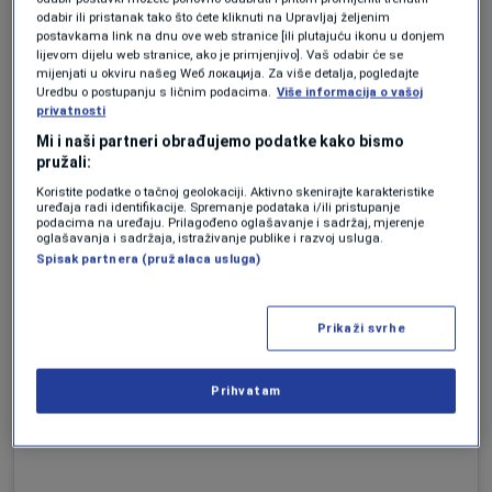
odabir ili pristanak tako što ćete kliknuti na Upravljaj željenim
postavkama link na dnu ove web stranice [ili plutajuću ikonu u donjem
lijevom dijelu web stranice, ako je primjenjivo]. Vaš odabir će se
mijenjati u okviru našeg Wеб локација. Za više detalja, pogledajte
Uredbu o postupanju s ličnim podacima.
Više informacija o vašoj
privatnosti
Mi i naši partneri obrađujemo podatke kako bismo
pružali:
Koristite podatke o tačnoj geolokaciji. Aktivno skenirajte karakteristike
uređaja radi identifikacije. Spremanje podataka i/ili pristupanje
podacima na uređaju. Prilagođeno oglašavanje i sadržaj, mjerenje
oglašavanja i sadržaja, istraživanje publike i razvoj usluga.
Spisak partnera (pružalaca usluga)
View this post on Instagram
Prikaži svrhe
Prihvatam