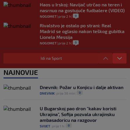
Haos u Irskoj: Navijač utrčao na teren i
nasrnuo na gostujuće fudbalere (VIDEO)
0
NOGOMET
|
prije 2 h
|
Rivalstvo je ostalo po strani: Real
Madrid se oglasio nakon teškog gubitka
Lionela Messija
0
NOGOMET
|
prije 2 h
|
WNBA igračice odgovorile Kanteru
nakon provokacije: "Nećemo biti politički
Idi na Sport
pijuni"
0
KOŠARKA
|
prije 2 h
|
NAJNOVIJE
Infantino nekada poručivao: "Novac
FIFA-e je vaš novac", danas se suočava s
Dnevnik: Požar u Konjicu i dalje aktivan
najvećom krizom
0
DNEVNIK
|
prije 36 min
|
0
NOGOMET
|
prije 3 h
|
U Bugarskoj pao dron "kakav koristi
Ukrajina", Sofija pozvala ukrajinsku
ambasadoricu na razgovor
0
SVIJET
|
prije 1 h
|