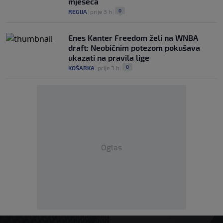
mjeseca
0
REGIJA
|
prije 3 h
|
Enes Kanter Freedom želi na WNBA
draft: Neobičnim potezom pokušava
ukazati na pravila lige
0
KOŠARKA
|
prije 3 h
|
Oglas