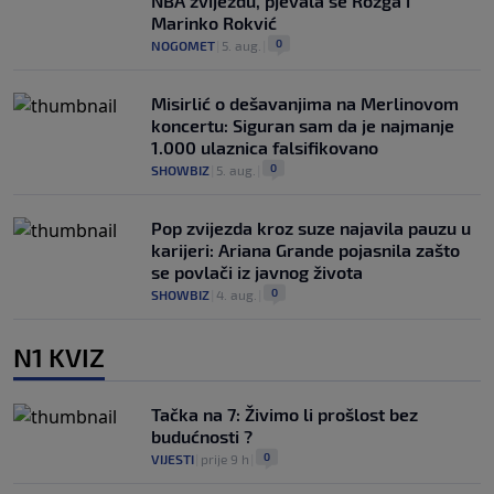
NBA zvijezdu, pjevala se Rozga i
Marinko Rokvić
0
NOGOMET
|
5. aug.
|
Misirlić o dešavanjima na Merlinovom
koncertu: Siguran sam da je najmanje
1.000 ulaznica falsifikovano
0
SHOWBIZ
|
5. aug.
|
Pop zvijezda kroz suze najavila pauzu u
karijeri: Ariana Grande pojasnila zašto
se povlači iz javnog života
0
SHOWBIZ
|
4. aug.
|
N1 KVIZ
Tačka na 7: Živimo li prošlost bez
budućnosti ?
0
VIJESTI
|
prije 9 h
|