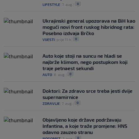
0
LIFESTYLE
|
7. aug.
|
Ukrajinski general upozorava na BiH kao
mogući novi front ruskog hibridnog rata:
Posebno izdvaja Brčko
0
VIJESTI
|
prije 11 h
|
Auto koje stoji na suncu ne hladi se
najbrže klimom, nego postupkom koji
traje petnaest sekundi
0
AUTO
|
6. aug.
|
Doktori: Za zdravo srce treba jesti dvije
supernamirnice
0
ZDRAVLJE
|
7. aug.
|
Objavljeno koje države podržavaju
Infantina, a koje traže promjene: HNS
odavno zauzeo stranu
0
NOGOMET
|
7. aug.
|