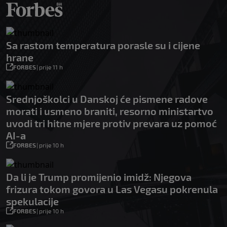
Sa rastom temperatura porasle su i cijene
hrane
FORBES
|
prije 11 h
Srednjoškolci u Danskoj će pismene radove
morati i usmeno braniti, resorno ministartvo
uvodi tri hitne mjere protiv prevara uz pomoć
AI-a
FORBES
|
prije 10 h
Da li je Trump promijenio imidž: Njegova
frizura tokom govora u Las Vegasu pokrenula
spekulacije
FORBES
|
prije 10 h