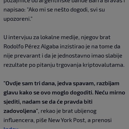
pozajmice od argentinske bande Barra Bravas i
napisao: "Ako mi se nešto dogodi, svi su
upozoreni."
U intervjuu za lokalne medije, njegov brat
Rodolfo Pérez Algaba inzistirao je na tome da
nije prevarant i da je jednostavno imao slabije
rezultate po pitanju trgovanja kriptovalutama.
"Ovdje sam tri dana, jedva spavam, razbijam
glavu kako se ovo moglo dogoditi. Neću mirno
sjediti, nadam se da će pravda biti
zadovoljena"
, rekao je brat ubijenog
influencera, piše New York Post, a prenosi