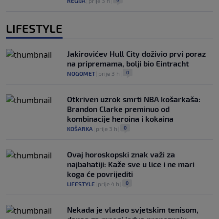
REGIJA
|
prije 3 h
|
LIFESTYLE
Jakirovićev Hull City doživio prvi poraz
na pripremama, bolji bio Eintracht
0
NOGOMET
|
prije 3 h
|
Otkriven uzrok smrti NBA košarkaša:
Brandon Clarke preminuo od
kombinacije heroina i kokaina
0
KOŠARKA
|
prije 3 h
|
Ovaj horoskopski znak važi za
najbahatiji: Kaže sve u lice i ne mari
koga će povrijediti
0
LIFESTYLE
|
prije 4 h
|
Nekada je vladao svjetskim tenisom,