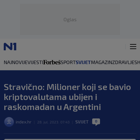
Oglas
NAJNOVIJE
VIJESTI
SPORT
SVIJET
MAGAZIN
ZDRAVLJE
S
Stravično: Milioner koji se bavio
kriptovalutama ubijen i
raskomadan u Argentini
0
index.hr
SVIJET
|
28. jul. 2023. 07:43
|
|