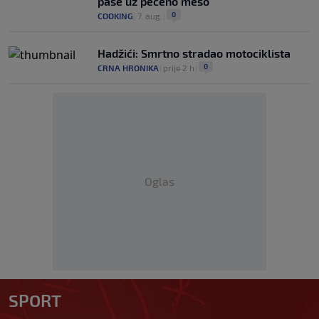
paše uz pečeno meso
0
COOKING
|
7. aug.
|
Hadžići: Smrtno stradao motociklista
0
CRNA HRONIKA
|
prije 2 h
|
Oglas
SPORT