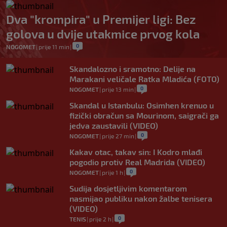
Dva "krompira" u Premijer ligi: Bez
golova u dvije utakmice prvog kola
0
NOGOMET
|
prije 11 min
|
Skandalozno i sramotno: Delije na
Marakani veličale Ratka Mladića (FOTO)
0
NOGOMET
|
prije 13 min
|
Skandal u Istanbulu: Osimhen krenuo u
fizički obračun sa Mourinom, saigrači ga
jedva zaustavili (VIDEO)
0
NOGOMET
|
prije 27 min
|
Kakav otac, takav sin: I Kodro mlađi
pogodio protiv Real Madrida (VIDEO)
0
NOGOMET
|
prije 1 h
|
Sudija dosjetljivim komentarom
nasmijao publiku nakon žalbe tenisera
(VIDEO)
0
TENIS
|
prije 2 h
|