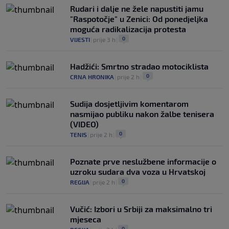
Rudari i dalje ne žele napustiti jamu
"Raspotočje" u Zenici: Od ponedjeljka
moguća radikalizacija protesta
0
VIJESTI
|
prije 3 h
|
Hadžići: Smrtno stradao motociklista
0
CRNA HRONIKA
|
prije 2 h
|
Sudija dosjetljivim komentarom
nasmijao publiku nakon žalbe tenisera
(VIDEO)
0
TENIS
|
prije 2 h
|
Poznate prve neslužbene informacije o
uzroku sudara dva voza u Hrvatskoj
0
REGIJA
|
prije 2 h
|
Vučić: Izbori u Srbiji za maksimalno tri
mjeseca
0