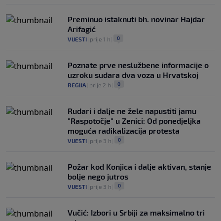
Preminuo istaknuti bh. novinar Hajdar
Arifagić
0
VIJESTI
|
prije 1 h
|
Poznate prve neslužbene informacije o
uzroku sudara dva voza u Hrvatskoj
0
REGIJA
|
prije 2 h
|
Rudari i dalje ne žele napustiti jamu
"Raspotočje" u Zenici: Od ponedjeljka
moguća radikalizacija protesta
0
VIJESTI
|
prije 3 h
|
Požar kod Konjica i dalje aktivan, stanje
bolje nego jutros
0
VIJESTI
|
prije 3 h
|
Vučić: Izbori u Srbiji za maksimalno tri