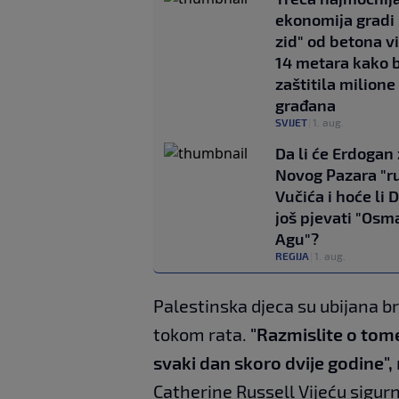
ekonomija gradi 
zid" od betona v
14 metara kako b
zaštitila milione
građana
SVIJET
|
1. aug.
Da li će Erdogan
Novog Pazara "ru
Vučića i hoće li 
još pjevati "Osm
Agu"?
REGIJA
|
1. aug.
Palestinska djeca su ubijana 
tokom rata.
"Razmislite o tome
svaki dan skoro dvije godine",
Catherine Russell Vijeću sigur