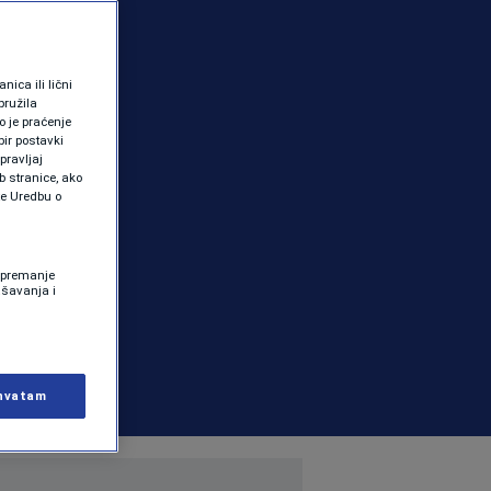
ica ili lični
pružila
 je praćenje
ir postavki
pravljaj
b stranice, ako
te Uredbu o
 Spremanje
ašavanja i
hvatam