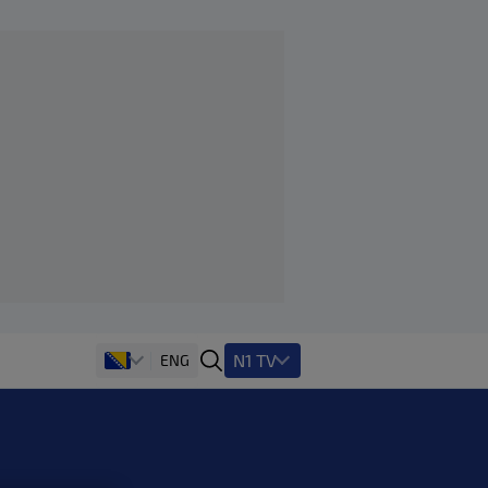
N1 TV
ENG