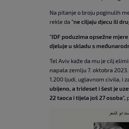
Na pitanje o broju poginulih 
rekle da
"ne ciljaju djecu ili dr
"IDF poduzima opsežne mjere op
djeluje u skladu s međunaro
Tel Aviv kaže da mu je cilj eli
napala zemlju 7. oktobra 2023
1.200 ljudi, uglavnom civila, i 
ubijeno, a trideset i šest je uz
22 taoca i tijela još 27 osoba",
p