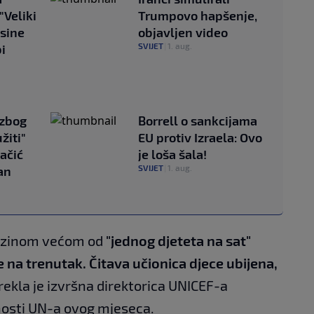
"Veliki
Trumpovo hapšenje,
isine
objavljen video
SVIJET
|
1. aug.
i
 zbog
Borrell o sankcijama
žiti"
EU protiv Izraela: Ovo
Dačić
je loša šala!
SVIJET
|
1. aug.
an
brzinom većom od
"jednog djeteta na sat"
 na trenutak. Čitava učionica djece ubijena,
rekla je izvršna direktorica UNICEF-a
nosti UN-a ovog mjeseca.