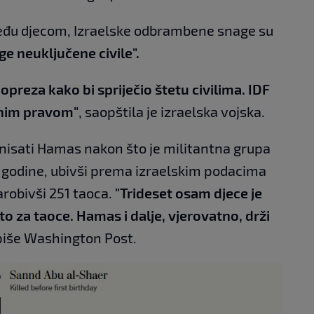
među djecom, Izraelske odbrambene snage su
uge neuključene civile".
reza kako bi spriječio štetu civilima. IDF
dnim pravom"
, saopštila je izraelska vojska.
minisati Hamas nakon što je militantna grupa
. godine, ubivši prema izraelskim podacima
zarobivši 251 taoca.
"Trideset osam djece je
eto za taoce. Hamas i dalje, vjerovatno, drži
iše Washington Post.