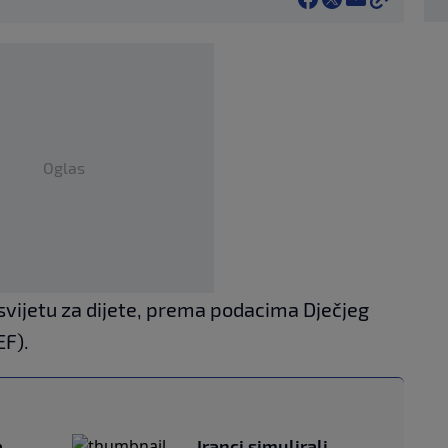
Oglas
svijetu za dijete, prema podacima Dječjeg
EF).
a
Iranci simulirali