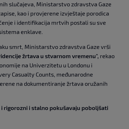
tnih slučajeva, Ministarstvo zdravstva Gaze
zapise, kao i provjerene izvještaje porodica
enje i identifikacija mrtvih postali su sve
sistema enklave.
vaku smrt, Ministarstvo zdravstva Gaze vrši
videncije žrtava u stvarnom vremenu",
rekao
onomije na Univerzitetu u Londonu i
Every Casualty Counts, međunarodne
jerene na dokumentiranje žrtava oružanih
i i rigorozni i stalno pokušavaju poboljšati