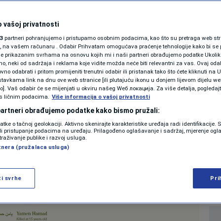
g srama:
SHOWBIZ
st objavio imena
KOLUMNE
 vašoj privatnosti
3
partneri pohranjujemo i pristupamo osobnim podacima, kao što su pretraga web stran
bijene u genocidu u
ori, na vašem računaru . Odabir Prihvatam omogućava praćenje tehnologije kako bi se 
je prikazanim svrhama na osnovu kojih mi i naši partneri obrađujemo podatke Ukoliko
 neki od sadržaja i reklama koje vidite možda neće biti relevantni za vas. Ovaj odab
PODCAST
no odabrati i pritom promijeniti trenutni odabir ili pristanak tako što ćete kliknuti na U
tavkama link na dnu ove web stranice [ili plutajuću ikonu u donjem lijevom dijelu we
N1 SPECIJAL
vo]. Vaš odabir će se mijenjati u okviru našeg Wеб локација. Za više detalja, pogledaj
s ličnim podacima.
Više informacija o vašoj privatnosti
0
 2025. 17:52
SVIJET
komentara
|
|
FENOMENI
 partneri obrađujemo podatke kako bismo pružali:
datke o tačnoj geolokaciji. Aktivno skenirajte karakteristike uređaja radi identifikacije.
NEISTRAŽENO
ili pristupanje podacima na uređaju. Prilagođeno oglašavanje i sadržaj, mjerenje ogl
Više
traživanje publike i razvoj usluga.
tnera (pružalaca usluga)
VIRALNO
FOTO
ži svrhe
Pri
PROMO
VIDEO