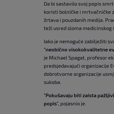
Da bi sastavilo svoj popis smr
koristi bolničke i mrtvačničke 
žrtava i pouzdanih medija. Prać
teži usred sloma medicinskog 
Iako je nemoguće zabilježiti s
"neobično visokokvalitetne e
je Michael Spagat, profesor ek
predsjedavajući organizacije 
dobrotvorne organizacije usm
sukoba.
"Pokušavaju biti zaista pažljiv
popis",
pojasnio je.