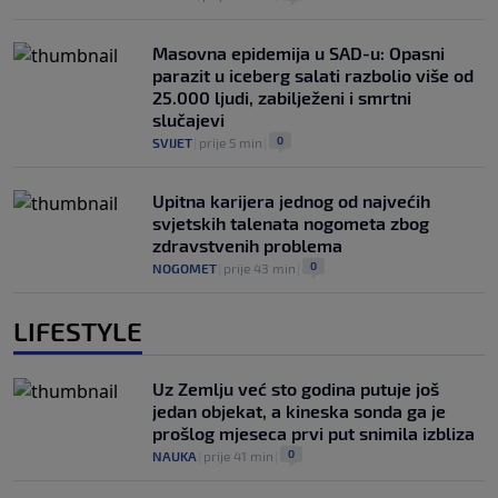
Masovna epidemija u SAD-u: Opasni
parazit u iceberg salati razbolio više od
25.000 ljudi, zabilježeni i smrtni
slučajevi
0
SVIJET
|
prije 5 min
|
Upitna karijera jednog od najvećih
svjetskih talenata nogometa zbog
zdravstvenih problema
0
NOGOMET
|
prije 43 min
|
LIFESTYLE
Uz Zemlju već sto godina putuje još
jedan objekat, a kineska sonda ga je
prošlog mjeseca prvi put snimila izbliza
0
NAUKA
|
prije 41 min
|