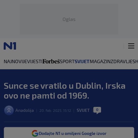
Oglas
NAJNOVIJE
VIJESTI
SPORT
SVIJET
MAGAZIN
ZDRAVLJE
S
Sunce se vratilo u Dublin, Irska
ovo ne pamti od 1969.
0
Anadolija
SVIJET
|
20. feb. 2025. 15:12
|
|
Dodajte N1 u omiljeni Google izvor