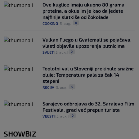
Ove kuglice imaju ukupno 80 grama
proteina, a okus im je kao da jedete
najfinije slatkiše od čokolade
0
COOKING
|
5. aug.
|
Vulkan Fuego u Gvatemali se pojačava,
vlasti objavile upozorenja putnicima
0
SVIJET
|
5. aug.
|
Toplotni val u Sloveniji prekinule snažne
oluje: Temperatura pala za čak 14
stepeni
0
REGIJA
|
5. aug.
|
Sarajevo odbrojava do 32. Sarajevo Film
Festivala, grad već prepun turista
0
VIJESTI
|
5. aug.
|
SHOWBIZ