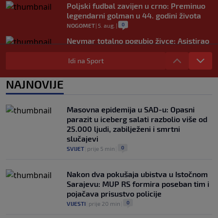
Poljski fudbal zavijen u crno: Preminuo
legendarni golman u 44. godini života
0
NOGOMET
|
5. aug.
|
Neymar totalno pogubio živce: Asistirao
za pobjedu, pa ušao u sukob s
navijačima (VIDEO)
Idi na Sport
0
NOGOMET
|
5. aug.
|
NAJNOVIJE
Real Madrid blizu dogovora najskupljeg
transfera u historiji kluba: Igrač bi
trebao uskoro stići u Madrid
Masovna epidemija u SAD-u: Opasni
0
NOGOMET
|
5. aug.
|
parazit u iceberg salati razbolio više od
25.000 ljudi, zabilježeni i smrtni
slučajevi
0
SVIJET
|
prije 5 min
|
Nakon dva pokušaja ubistva u Istočnom
Sarajevu: MUP RS formira poseban tim i
pojačava prisustvo policije
0
VIJESTI
|
prije 20 min
|