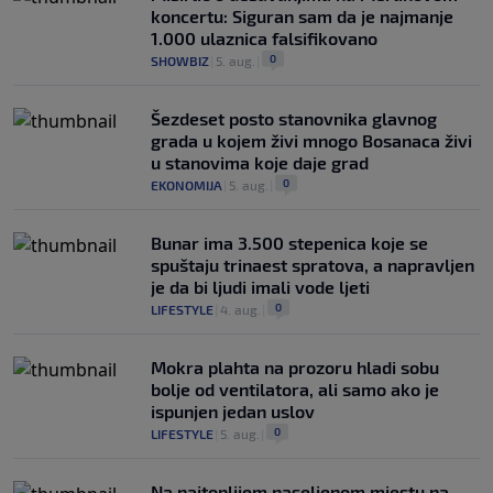
koncertu: Siguran sam da je najmanje
1.000 ulaznica falsifikovano
0
SHOWBIZ
|
5. aug.
|
Šezdeset posto stanovnika glavnog
grada u kojem živi mnogo Bosanaca živi
u stanovima koje daje grad
0
EKONOMIJA
|
5. aug.
|
Bunar imа 3.500 stepenica koje se
spuštaju trinaest spratova, a napravljen
je da bi ljudi imali vode ljeti
0
LIFESTYLE
|
4. aug.
|
Mokra plahta na prozoru hladi sobu
bolje od ventilatora, ali samo ako je
ispunjen jedan uslov
0
LIFESTYLE
|
5. aug.
|
Na najtoplijem naseljenom mjestu na