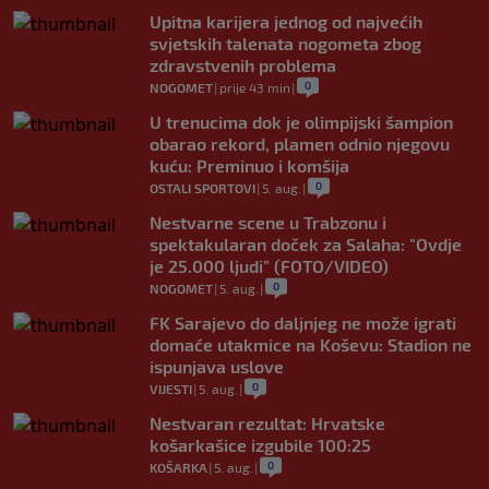
Upitna karijera jednog od najvećih
svjetskih talenata nogometa zbog
zdravstvenih problema
0
NOGOMET
|
prije 43 min
|
U trenucima dok je olimpijski šampion
obarao rekord, plamen odnio njegovu
kuću: Preminuo i komšija
0
OSTALI SPORTOVI
|
5. aug.
|
Nestvarne scene u Trabzonu i
spektakularan doček za Salaha: "Ovdje
je 25.000 ljudi" (FOTO/VIDEO)
0
NOGOMET
|
5. aug.
|
FK Sarajevo do daljnjeg ne može igrati
domaće utakmice na Koševu: Stadion ne
ispunjava uslove
0
VIJESTI
|
5. aug.
|
Nestvaran rezultat: Hrvatske
košarkašice izgubile 100:25
0
KOŠARKA
|
5. aug.
|