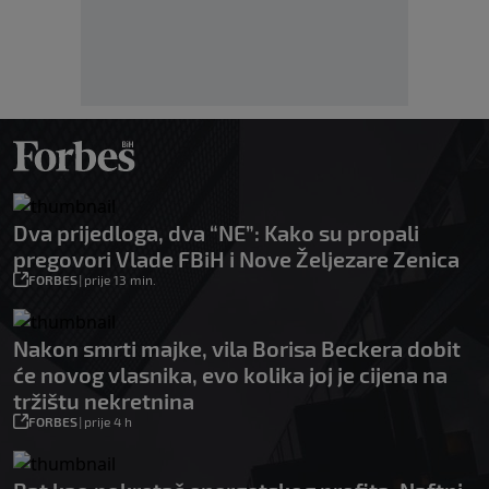
Dva prijedloga, dva “NE”: Kako su propali
pregovori Vlade FBiH i Nove Željezare Zenica
FORBES
|
prije 13 min.
Nakon smrti majke, vila Borisa Beckera dobit
će novog vlasnika, evo kolika joj je cijena na
tržištu nekretnina
FORBES
|
prije 4 h