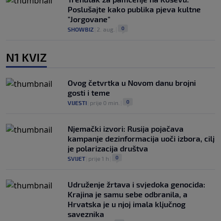
Poslušajte kako publika pjeva kultne
"Jorgovane"
0
SHOWBIZ
|
2. aug.
|
N1 KVIZ
Ovog četvrtka u Novom danu brojni
gosti i teme
0
VIJESTI
|
prije 0 min.
|
Njemački izvori: Rusija pojačava
kampanje dezinformacija uoči izbora, cilj
je polarizacija društva
0
SVIJET
|
prije 1 h
|
Udruženje žrtava i svjedoka genocida:
Krajina je samu sebe odbranila, a
Hrvatska je u njoj imala ključnog
saveznika