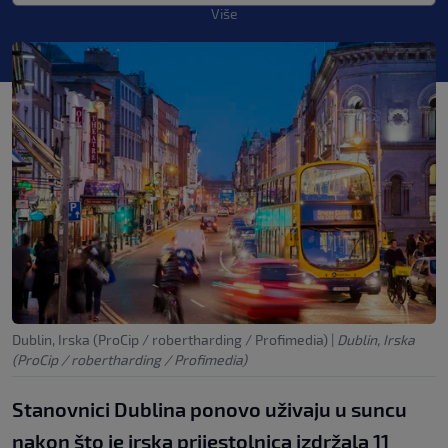
Više
Dublin, Irska (ProCip / robertharding / Profimedia)
|
Dublin, Irska
(ProCip / robertharding / Profimedia)
Stanovnici Dublina ponovo uživaju u suncu
nakon što je irska prijestolnica izdržala 11