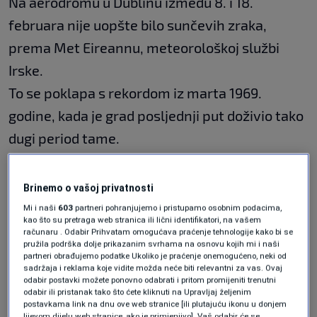
Na aerodromu u Dublinu između 8. i 18.
februara nije uopšte bilo sunčevih zraka,
prema Met Eireannu, meteorološkoj službi
Irske.
To se poklapa s rekordom iz marta 1969.
godine, kada je grad posljednji put doživio tako
dugi period tame.
Iako je 11 dana bez sunca neuobičajeno za
Brinemo o vašoj privatnosti
Dublin, to je manje od nacionalnog rekorda
Mi i naši
603
partneri pohranjujemo i pristupamo osobnim podacima,
kao što su pretraga web stranica ili lični identifikatori, na vašem
Irske.
računaru . Odabir Prihvatam omogućava praćenje tehnologije kako bi se
pružila podrška dolje prikazanim svrhama na osnovu kojih mi i naši
partneri obrađujemo podatke Ukoliko je praćenje onemogućeno, neki od
sadržaja i reklama koje vidite možda neće biti relevantni za vas. Ovaj
Šesnaest uzastopnih dana bez sunca
odabir postavki možete ponovno odabrati i pritom promijeniti trenutni
odabir ili pristanak tako što ćete kliknuti na Upravljaj željenim
zabilježeno je dva puta - jednom u Belmulletu,
postavkama link na dnu ove web stranice [ili plutajuću ikonu u donjem
lijevom dijelu web stranice, ako je primjenjivo]. Vaš odabir će se