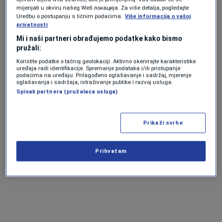
okrug Mayo, u septembru 1956. i ponovo na
mijenjati u okviru našeg Wеб локација. Za više detalja, pogledajte
aerodromu Cork između decembra 2018. i
Uredbu o postupanju s ličnim podacima.
Više informacija o vašoj
privatnosti
januara 2019.
Mi i naši partneri obrađujemo podatke kako bismo
pružali:
Koristite podatke o tačnoj geolokaciji. Aktivno skenirajte karakteristike
U prosjeku, Irska uživa između 1.100 i 1.600
uređaja radi identifikacije. Spremanje podataka i/ili pristupanje
podacima na uređaju. Prilagođeno oglašavanje i sadržaj, mjerenje
sunčanih sati svake godine, a najsunčaniji
oglašavanja i sadržaja, istraživanje publike i razvoj usluga.
Spisak partnera (pružalaca usluga)
mjeseci su maj i juni, kada većina područja ima
pet do 6,5 sunčanih sati dnevno.
Prikaži svrhe
Nasuprot tome, decembar je obično
najdosadniji mjesec, sa samo jedan do dva sata
Prihvatam
sunca dnevno, ovisno o lokaciji.