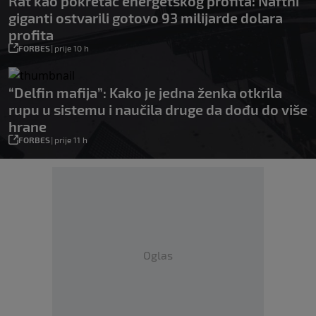
Rat kao pokretač energetskog profita: Naftni
giganti ostvarili gotovo 93 milijarde dolara
profita
FORBES
|
prije 10 h
“Delfin mafija”: Kako je jedna ženka otkrila
rupu u sistemu i naučila druge da dođu do više
hrane
FORBES
|
prije 11 h
Oglas