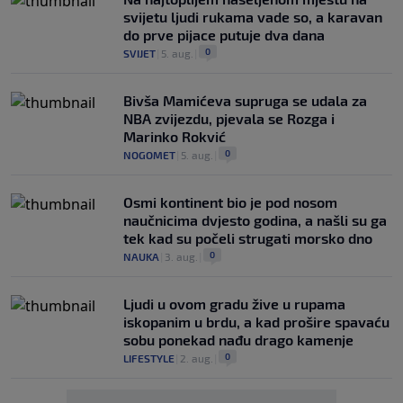
svijetu ljudi rukama vade so, a karavan
do prve pijace putuje dva dana
0
SVIJET
|
5. aug.
|
Bivša Mamićeva supruga se udala za
NBA zvijezdu, pjevala se Rozga i
Marinko Rokvić
0
NOGOMET
|
5. aug.
|
Osmi kontinent bio je pod nosom
naučnicima dvjesto godina, a našli su ga
tek kad su počeli strugati morsko dno
0
NAUKA
|
3. aug.
|
Ljudi u ovom gradu žive u rupama
iskopanim u brdu, a kad prošire spavaću
sobu ponekad nađu drago kamenje
0
LIFESTYLE
|
2. aug.
|