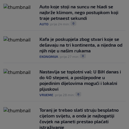
Auto koje stoji na suncu ne hladi se
najbrže klimom, nego postupkom koji
traje petnaest sekundi
0
AUTO
|
prije 24 min
|
Kafa je poskupjela zbog stvari koje se
dešavaju na tri kontinenta, a nijedna od
njih nije u našim rukama
0
EKONOMIJA
|
prije 27 min
|
Nastavlja se toplotni val: U BiH danas i
do 40 stepeni, a poslijepodne u
pojedinim dijelovima mogući i lokalni
pljuskovi
0
VRIJEME
|
prije 28 min
|
Toranj je trebao slati struju besplatno
cijelom svijetu, a onda je najbogatiji
čovjek na planeti prestao plaćati
istraživanje