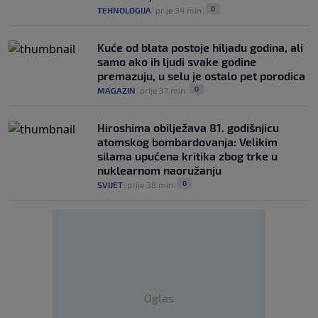
0
TEHNOLOGIJA
|
prije 34 min
|
Kuće od blata postoje hiljadu godina, ali
samo ako ih ljudi svake godine
premazuju, u selu je ostalo pet porodica
0
MAGAZIN
|
prije 37 min
|
Hiroshima obilježava 81. godišnjicu
atomskog bombardovanja: Velikim
silama upućena kritika zbog trke u
nuklearnom naoružanju
0
SVIJET
|
prije 38 min
|
Oglas