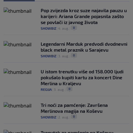
Pop zvijezda kroz suze najavila pauzu u
karijeri: Ariana Grande pojasnila zašto
se povlači iz javnog života
0
SHOWBIZ
|
4. aug.
|
Legendarni Marduk predvodi dvodnevni
black metal praznik u Sarajevu
0
SHOWBIZ
|
3. aug.
|
U istom trenutku više od 158.000 ljudi
pokušalo kupiti kartu za koncert Dine
Merlina u Kraljevu
0
REGIJA
|
3. aug.
|
Tri noći za pamćenje: Završena
Merlinova magija na Koševu
0
SHOWBIZ
|
2. aug.
|
Trenutak za pamćenje na Koševu: