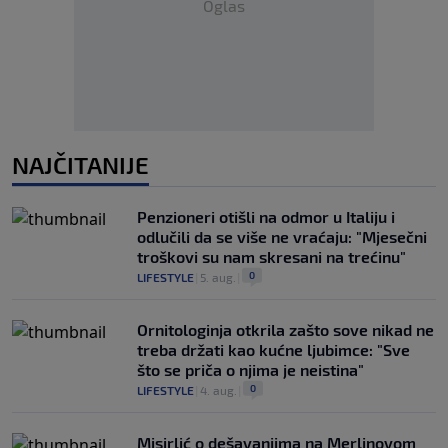
Oglas
NAJČITANIJE
Penzioneri otišli na odmor u Italiju i
odlučili da se više ne vraćaju: "Mjesečni
troškovi su nam skresani na trećinu"
0
LIFESTYLE
|
5. aug.
|
Ornitologinja otkrila zašto sove nikad ne
treba držati kao kućne ljubimce: "Sve
što se priča o njima je neistina"
0
LIFESTYLE
|
4. aug.
|
Misirlić o dešavanjima na Merlinovom