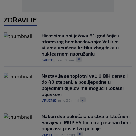
ZDRAVLJE
Hiroshima obilježava 81. godišnjicu
atomskog bombardovanja: Velikim
silama upućena kritika zbog trke u
nuklearnom naoružanju
0
SVIJET
|
prije 38 min
|
Nastavlja se toplotni val: U BiH danas i
do 40 stepeni, a poslijepodne u
pojedinim dijelovima mogući i lokalni
pljuskovi
0
VRIJEME
|
prije 28 min
|
Nakon dva pokušaja ubistva u Istočnom
Sarajevu: MUP RS formira poseban tim i
pojačava prisustvo policije
0
VIJESTI
|
prije 20 min
|