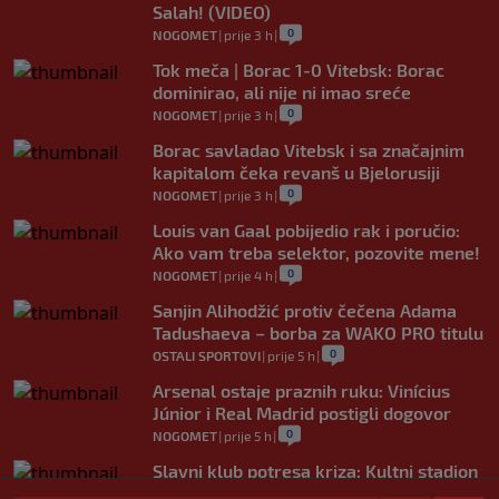
Salah! (VIDEO)
0
NOGOMET
|
prije 3 h
|
Tok meča | Borac 1-0 Vitebsk: Borac
dominirao, ali nije ni imao sreće
0
NOGOMET
|
prije 3 h
|
Borac savladao Vitebsk i sa značajnim
kapitalom čeka revanš u Bjelorusiji
0
NOGOMET
|
prije 3 h
|
Louis van Gaal pobijedio rak i poručio:
Ako vam treba selektor, pozovite mene!
0
NOGOMET
|
prije 4 h
|
Sanjin Alihodžić protiv čečena Adama
Tadushaeva – borba za WAKO PRO titulu
0
OSTALI SPORTOVI
|
prije 5 h
|
Arsenal ostaje praznih ruku: Vinícius
Júnior i Real Madrid postigli dogovor
0
NOGOMET
|
prije 5 h
|
Slavni klub potresa kriza: Kultni stadion
u Italiji bit će prazan na početku sezone,