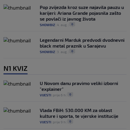
Pop zvijezda kroz suze najavila pauzu u
karijeri: Ariana Grande pojasnila zašto
se povlači iz javnog života
0
SHOWBIZ
|
4. aug.
|
Legendarni Marduk predvodi dvodnevni
black metal praznik u Sarajevu
0
SHOWBIZ
|
3. aug.
|
N1 KVIZ
U Novom danu pravimo veliki izborni
"explainer"
0
VIJESTI
|
prije 6 h
|
Vlada FBiH: 530.000 KM za oblast
kulture i sporta, te vjerske institucije
0
VIJESTI
|
prije 9 h
|