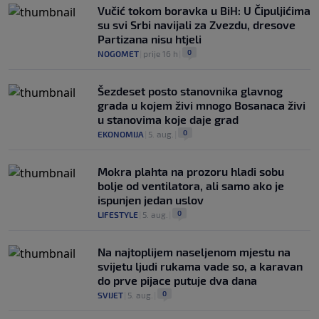
Vučić tokom boravka u BiH: U Čipuljićima
su svi Srbi navijali za Zvezdu, dresove
Partizana nisu htjeli
0
NOGOMET
|
prije 16 h
|
Šezdeset posto stanovnika glavnog
grada u kojem živi mnogo Bosanaca živi
u stanovima koje daje grad
0
EKONOMIJA
|
5. aug.
|
Mokra plahta na prozoru hladi sobu
bolje od ventilatora, ali samo ako je
ispunjen jedan uslov
0
LIFESTYLE
|
5. aug.
|
Na najtoplijem naseljenom mjestu na
svijetu ljudi rukama vade so, a karavan
do prve pijace putuje dva dana
0
SVIJET
|
5. aug.
|