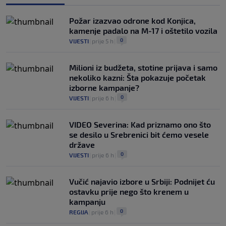
Požar izazvao odrone kod Konjica,
kamenje padalo na M-17 i oštetilo vozila
0
VIJESTI
|
prije 5 h
|
Milioni iz budžeta, stotine prijava i samo
nekoliko kazni: Šta pokazuje početak
izborne kampanje?
0
VIJESTI
|
prije 6 h
|
VIDEO Severina: Kad priznamo ono što
se desilo u Srebrenici bit ćemo vesele
države
0
VIJESTI
|
prije 6 h
|
Vučić najavio izbore u Srbiji: Podnijet ću
ostavku prije nego što krenem u
kampanju
0
REGIJA
|
prije 6 h
|