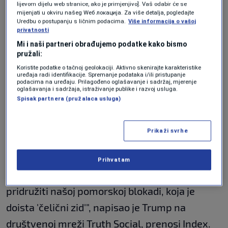
prekrasno, poput leptira koji pada u svoj grob!
lijevom dijelu web stranice, ako je primjenjivo]. Vaš odabir će se
mijenjati u okviru našeg Wеб локација. Za više detalja, pogledajte
Normalna država dopustila bi tim razaračima
Uredbu o postupanju s ličnim podacima.
Više informacija o vašoj
privatnosti
prolazak, ali Iran nije normalna država. Vode
Mi i naši partneri obrađujemo podatke kako bismo
ga LUĐACI i, kad bi imali priliku upotrijebiti
pružali:
nuklearno oružje, učinili bi to bez ikakve
Koristite podatke o tačnoj geolokaciji. Aktivno skenirajte karakteristike
uređaja radi identifikacije. Spremanje podataka i/ili pristupanje
podacima na uređaju. Prilagođeno oglašavanje i sadržaj, mjerenje
sumnje.
oglašavanja i sadržaja, istraživanje publike i razvoj usluga.
Spisak partnera (pružalaca usluga)
No tu priliku nikada neće dobiti i, kao što smo ih
ponovno porazili, tako ćemo ih u budućnosti
Prikaži svrhe
udariti još jače i mnogo nasilnije ako brzo ne
potpišu sporazum! Naša tri razarača, sa svojim
Prihvatam
sjajnim posadama, sada će se ponovno
pridružiti našoj pomorskoj blokadi, koja je
doista 'čelični zid'", napisao je Trump na
društvenoj mreži Truth Social, prenosi Index.