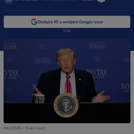
Dodajte N1 u omiljeni Google izvor
Više
REUTERS
/
Evan Vucci