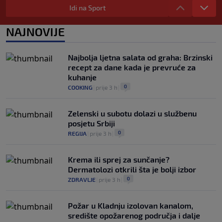
navijači objavili rat upravi
Idi na Sport
0
NOGOMET
|
prije 6 h
|
NAJNOVIJE
Izvinjenje s elementima prijetnje i
„gomila slabića“ u UEFA-i
0
NOGOMET
|
prije 6 h
|
Najbolja ljetna salata od graha: Brzinski
recept za dane kada je prevruće za
kuhanje
0
COOKING
|
prije 3 h
|
Zelenski u subotu dolazi u službenu
posjetu Srbiji
0
REGIJA
|
prije 3 h
|
Krema ili sprej za sunčanje?
Dermatolozi otkrili šta je bolji izbor
0
ZDRAVLJE
|
prije 3 h
|
Požar u Kladnju izolovan kanalom,
središte opožarenog područja i dalje