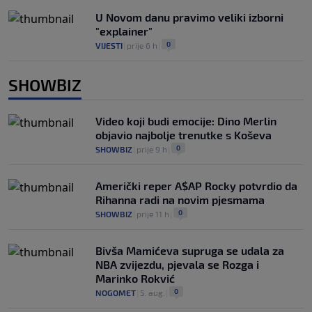
U Novom danu pravimo veliki izborni
"explainer"
0
VIJESTI
|
prije 6 h
|
SHOWBIZ
Video koji budi emocije: Dino Merlin
objavio najbolje trenutke s Koševa
0
SHOWBIZ
|
prije 9 h
|
Američki reper A$AP Rocky potvrdio da
Rihanna radi na novim pjesmama
0
SHOWBIZ
|
prije 11 h
|
Bivša Mamićeva supruga se udala za
NBA zvijezdu, pjevala se Rozga i
Marinko Rokvić
0
NOGOMET
|
5. aug.
|