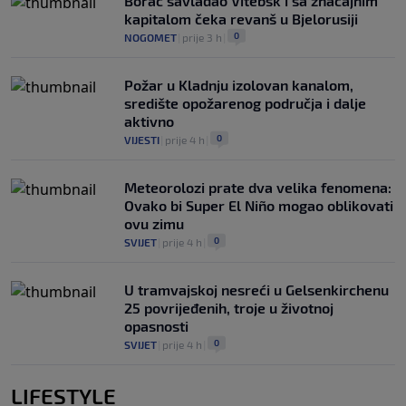
Borac savladao Vitebsk i sa značajnim
kapitalom čeka revanš u Bjelorusiji
0
NOGOMET
|
prije 3 h
|
Požar u Kladnju izolovan kanalom,
središte opožarenog područja i dalje
aktivno
0
VIJESTI
|
prije 4 h
|
Meteorolozi prate dva velika fenomena:
Ovako bi Super El Niño mogao oblikovati
ovu zimu
0
SVIJET
|
prije 4 h
|
U tramvajskoj nesreći u Gelsenkirchenu
25 povrijeđenih, troje u životnoj
opasnosti
0
SVIJET
|
prije 4 h
|
LIFESTYLE