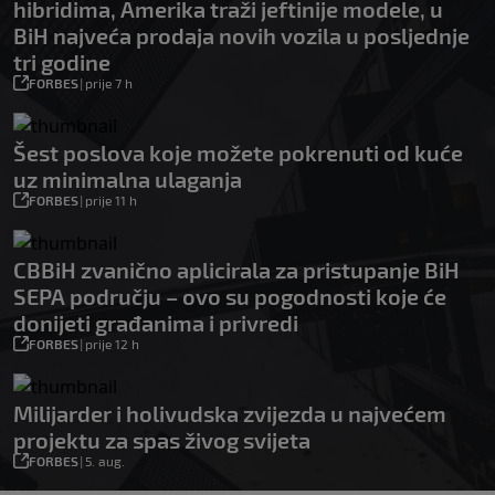
hibridima, Amerika traži jeftinije modele, u
BiH najveća prodaja novih vozila u posljednje
tri godine
FORBES
|
prije 7 h
Šest poslova koje možete pokrenuti od kuće
uz minimalna ulaganja
FORBES
|
prije 11 h
CBBiH zvanično aplicirala za pristupanje BiH
SEPA području – ovo su pogodnosti koje će
donijeti građanima i privredi
FORBES
|
prije 12 h
Milijarder i holivudska zvijezda u najvećem
projektu za spas živog svijeta
FORBES
|
5. aug.