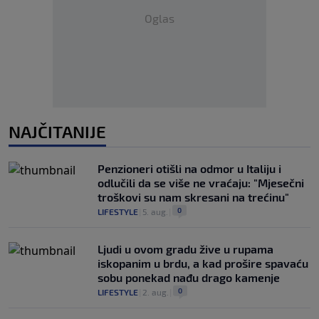
Oglas
NAJČITANIJE
Penzioneri otišli na odmor u Italiju i
odlučili da se više ne vraćaju: "Mjesečni
troškovi su nam skresani na trećinu"
0
LIFESTYLE
|
5. aug.
|
Ljudi u ovom gradu žive u rupama
iskopanim u brdu, a kad prošire spavaću
sobu ponekad nađu drago kamenje
0
LIFESTYLE
|
2. aug.
|