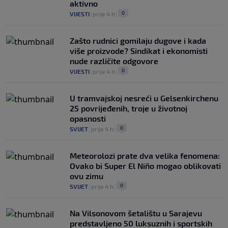
aktivno
0
VIJESTI
|
prije 4 h
|
Zašto rudnici gomilaju dugove i kada
više proizvode? Sindikat i ekonomisti
nude različite odgovore
0
VIJESTI
|
prije 4 h
|
U tramvajskoj nesreći u Gelsenkirchenu
25 povrijeđenih, troje u životnoj
opasnosti
0
SVIJET
|
prije 4 h
|
Meteorolozi prate dva velika fenomena:
Ovako bi Super El Niño mogao oblikovati
ovu zimu
0
SVIJET
|
prije 4 h
|
Na Vilsonovom šetalištu u Sarajevu
predstavljeno 50 luksuznih i sportskih