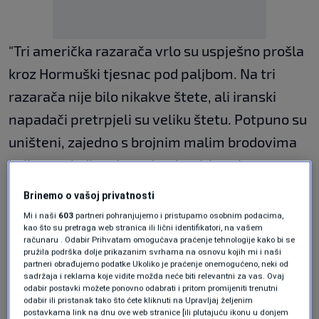
"Tri američka razarača vrlo su uspješno prošla
kroz Hormuški tjesnac pod paljbom. Na tri
razarača nije bilo nikakve štete, ali iranski
napadači pretrpjeli su veliku štetu. Potpuno su
uništeni, zajedno s brojnim malim brodovima
kojima pokušavaju nadomjestiti svoju potpuno
desetkovanu mornaricu.
Brinemo o vašoj privatnosti
Mi i naši
603
partneri pohranjujemo i pristupamo osobnim podacima,
Ti su brodovi brzo i učinkovito potopljeni.
kao što su pretraga web stranica ili lični identifikatori, na vašem
računaru . Odabir Prihvatam omogućava praćenje tehnologije kako bi se
pružila podrška dolje prikazanim svrhama na osnovu kojih mi i naši
Na naše razarače ispaljene su rakete, ali su
partneri obrađujemo podatke Ukoliko je praćenje onemogućeno, neki od
lako oborene. Isto tako, pojavili su se dronovi
sadržaja i reklama koje vidite možda neće biti relevantni za vas. Ovaj
odabir postavki možete ponovno odabrati i pritom promijeniti trenutni
koji su spaljeni još u zraku. Padali su u ocean
odabir ili pristanak tako što ćete kliknuti na Upravljaj željenim
postavkama link na dnu ove web stranice [ili plutajuću ikonu u donjem