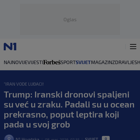
Oglas
NAJNOVIJE
VIJESTI
SPORT
SVIJET
MAGAZIN
ZDRAVLJE
S
"IRAN VODE LUĐACI!
Trump: Iranski dronovi spaljeni
su već u zraku. Padali su u ocean
prekrasno, poput leptira koji
pada u svoj grob
0
N1 Hrvatska
SVIJET
|
08. maj. 2026. 07:35
|
|