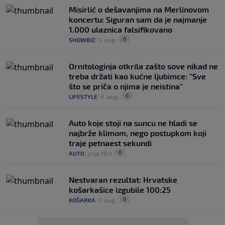
Misirlić o dešavanjima na Merlinovom
koncertu: Siguran sam da je najmanje
1.000 ulaznica falsifikovano
0
SHOWBIZ
|
5. aug.
|
Ornitologinja otkrila zašto sove nikad ne
treba držati kao kućne ljubimce: "Sve
što se priča o njima je neistina"
0
LIFESTYLE
|
4. aug.
|
Auto koje stoji na suncu ne hladi se
najbrže klimom, nego postupkom koji
traje petnaest sekundi
0
AUTO
|
prije 18 h
|
Nestvaran rezultat: Hrvatske
košarkašice izgubile 100:25
0
KOŠARKA
|
5. aug.
|