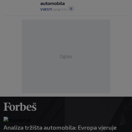
automobila
0
VIJESTI
|
prije 5 h
|
Oglas
Analiza tržišta automobila: Evropa vjeruje