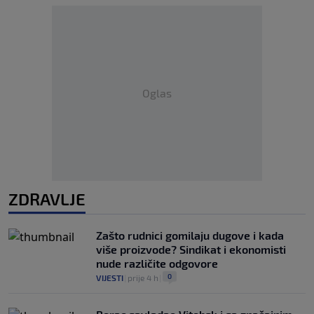
Oglas
ZDRAVLJE
Zašto rudnici gomilaju dugove i kada
više proizvode? Sindikat i ekonomisti
nude različite odgovore
0
VIJESTI
|
prije 4 h
|