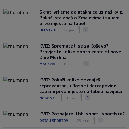
Skrati vrijeme do utakmice uz naš kviz:
Pokaži šta znaš o Zmajevima i zauzmi
prvo mjesto na tabeli
|
|
1
LIFESTYLE
12. jun.
KVIZ: Spremate li se za Koševo?
Provjerite koliko dobro znate stihove
Dine Merlina
|
|
1
MAGAZIN
31. mar.
KVIZ: Pokaži koliko poznaješ
reprezentaciju Bosne i Hercegovine i
zauzmi prvo mjesto na tabeli navijača
|
|
0
NOGOMET
31. mar.
KVIZ: Poznajete li bh. sport i sportiste?
|
|
0
OSTALI SPORTOVI
23. mar.