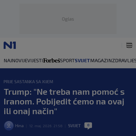
Oglas
NAJNOVIJE
VIJESTI
SPORT
SVIJET
MAGAZIN
ZDRAVLJE
PRIJE SASTANKA SA XIJEM
Trump: "Ne treba nam pomoć s
Iranom. Pobijedit ćemo na ovaj
ili onaj način"
0
Hina
SVIJET
|
12. maj. 2026. 21:58
|
|