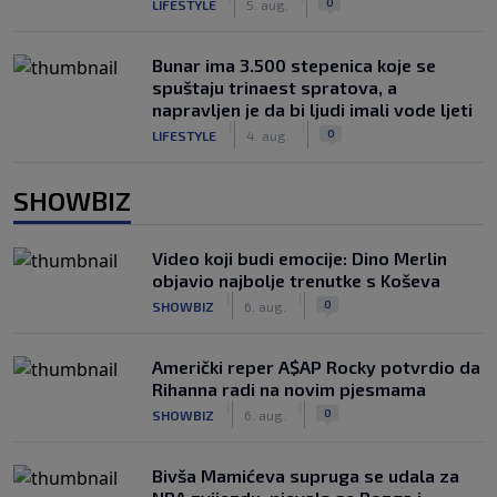
0
LIFESTYLE
5. aug.
Bunar imа 3.500 stepenica koje se
spuštaju trinaest spratova, a
napravljen je da bi ljudi imali vode ljeti
|
|
0
LIFESTYLE
4. aug.
SHOWBIZ
Video koji budi emocije: Dino Merlin
objavio najbolje trenutke s Koševa
|
|
0
SHOWBIZ
6. aug.
Američki reper A$AP Rocky potvrdio da
Rihanna radi na novim pjesmama
|
|
0
SHOWBIZ
6. aug.
Bivša Mamićeva supruga se udala za