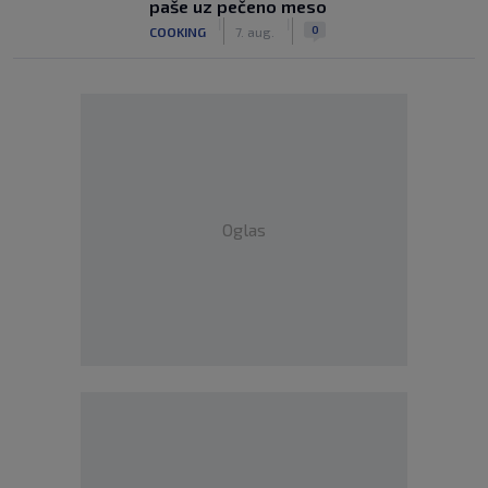
paše uz pečeno meso
|
|
0
COOKING
7. aug.
Oglas