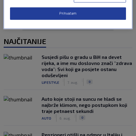
Prihvatam
NAJČITANIJE
Susjedi pišu o gradu u BiH na devet
rijeka, a ime mu doslovno znači "zdrava
voda": Svi koji ga posjete ostanu
oduševljeni
|
|
0
LIFESTYLE
7. aug.
Auto koje stoji na suncu ne hladi se
najbrže klimom, nego postupkom koji
traje petnaest sekundi
|
|
0
AUTO
6. aug.
Penzioneri otišli na odmor u Italiju i