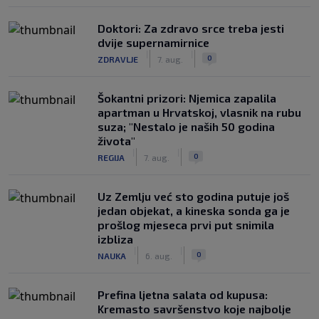
Doktori: Za zdravo srce treba jesti
dvije supernamirnice
|
|
0
ZDRAVLJE
7. aug.
Šokantni prizori: Njemica zapalila
apartman u Hrvatskoj, vlasnik na rubu
suza; "Nestalo je naših 50 godina
života"
|
|
0
REGIJA
7. aug.
Uz Zemlju već sto godina putuje još
jedan objekat, a kineska sonda ga je
prošlog mjeseca prvi put snimila
izbliza
|
|
0
NAUKA
6. aug.
Prefina ljetna salata od kupusa:
Kremasto savršenstvo koje najbolje