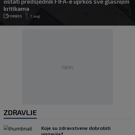
ostati predsjednik FIFA-e uprkos sve glasnijim
kritikama
|
FORBES
7. aug.
Oglas
ZDRAVLJE
Koje su zdravstvene dobrobiti
pistacija?