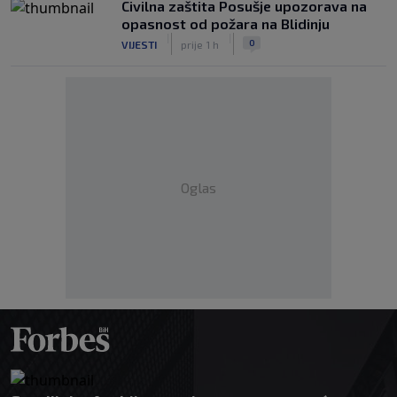
Civilna zaštita Posušje upozorava na
opasnost od požara na Blidinju
|
|
0
VIJESTI
prije 1 h
Oglas