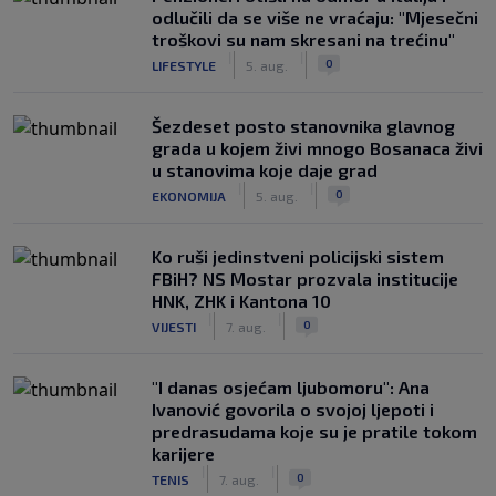
odlučili da se više ne vraćaju: "Mjesečni
troškovi su nam skresani na trećinu"
|
|
0
LIFESTYLE
5. aug.
Šezdeset posto stanovnika glavnog
grada u kojem živi mnogo Bosanaca živi
u stanovima koje daje grad
|
|
0
EKONOMIJA
5. aug.
Ko ruši jedinstveni policijski sistem
FBiH? NS Mostar prozvala institucije
HNK, ZHK i Kantona 10
|
|
0
VIJESTI
7. aug.
"I danas osjećam ljubomoru": Ana
Ivanović govorila o svojoj ljepoti i
predrasudama koje su je pratile tokom
karijere
|
|
0
TENIS
7. aug.