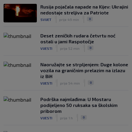
Rusija pojačala napade na Kijev: Ukrajini
nedostaje streljiva za Patriote
|
|
0
SVIJET
prije 49 min
Deset zeničkih rudara četvrtu noć
ostali u jami Raspotočje
|
|
0
VIJESTI
prije 52 min
Naoružajte se strpljenjem: Duge kolone
vozila na graničnim prelazim na izlazu
iz BiH
|
|
0
VIJESTI
prije 54 min
Podrška najmlađima: U Mostaru
podijeljeno 50 ruksaka sa školskim
priborom
|
|
0
VIJESTI
prije 1 h