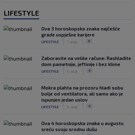
LIFESTYLE
Ova 3 horoskopska znaka najčešće
grade uspješne karijere
|
|
0
LIFESTYLE
7. aug.
Zaboravite na velike račune: Rashladite
dom pametnije, jeftinije i bez klime
|
|
0
LIFESTYLE
5. aug.
Mokra plahta na prozoru hladi sobu
bolje od ventilatora, ali samo ako je
ispunjen jedan uslov
|
|
0
LIFESTYLE
5. aug.
Ova 4 horoskopska znaka u avgustu
sreću svoju srodnu dušu
|
|