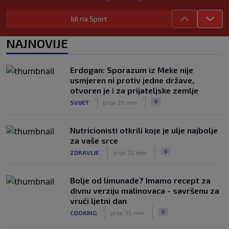
|
|
0
NOGOMET
7. aug.
Idi na Sport
Francuzi ne podržavaju Infantina, ali ga
nisu pozvali na ostavku
NAJNOVIJE
|
|
0
NOGOMET
7. aug.
Žene će prve osjetiti posljedice, ali
Erdogan: Sporazum iz Meke nije
poručuju: Ako treba, neka bude bojkot
usmjeren ni protiv jedne države,
|
|
0
NOGOMET
7. aug.
otvoren je i za prijateljske zemlje
|
|
0
SVIJET
prije 28 min
Nutricionisti otkrili koje je ulje najbolje
za vaše srce
|
|
0
ZDRAVLJE
prije 32 min
Bolje od limunade? Imamo recept za
divnu verziju malinovaca - savršenu za
vrući ljetni dan
|
|
0
COOKING
prije 35 min