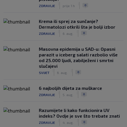
|
|
0
ZDRAVLJE
prije 1 h
Krema ili sprej za sunčanje?
Dermatolozi otkrili šta je bolji izbor
|
|
0
ZDRAVLJE
6. aug.
Masovna epidemija u SAD-u: Opasni
parazit u iceberg salati razbolio više
od 25.000 ljudi, zabilježeni i smrtni
slučajevi
|
|
0
SVIJET
6. aug.
6 najboljih dijeta za muškarce
|
|
0
ZDRAVLJE
5. aug.
Razumijete li kako funkcionira UV
indeks? Ovdje je sve što trebate znati
|
|
0
ZDRAVLJE
4. aug.