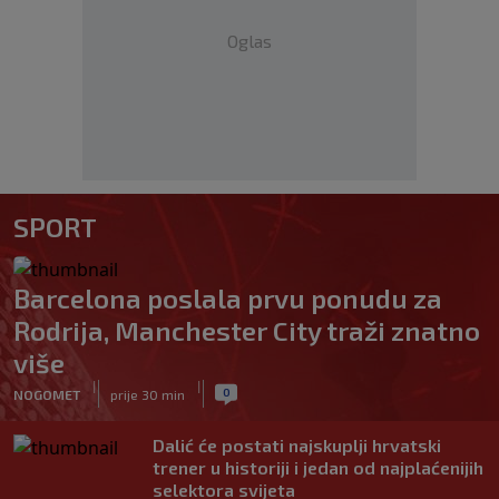
Oglas
SPORT
Barcelona poslala prvu ponudu za
Rodrija, Manchester City traži znatno
više
|
|
0
NOGOMET
prije 30 min
Dalić će postati najskuplji hrvatski
trener u historiji i jedan od najplaćenijih
selektora svijeta