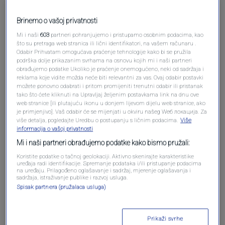
Brinemo o vašoj privatnosti
Mi i naši
603
partneri pohranjujemo i pristupamo osobnim podacima, kao
što su pretraga web stranica ili lični identifikatori, na vašem računaru .
Odabir Prihvatam omogućava praćenje tehnologije kako bi se pružila
podrška dolje prikazanim svrhama na osnovu kojih mi i naši partneri
obrađujemo podatke Ukoliko je praćenje onemogućeno, neki od sadržaja i
reklama koje vidite možda neće biti relevantni za vas. Ovaj odabir postavki
možete ponovno odabrati i pritom promijeniti trenutni odabir ili pristanak
Oglas
tako što ćete kliknuti na Upravljaj željenim postavkama link na dnu ove
web stranice [ili plutajuću ikonu u donjem lijevom dijelu web stranice, ako
je primjenjivo]. Vaš odabir će se mijenjati u okviru našeg Wеб локација. Za
više detalja, pogledajte Uredbu o postupanju s ličnim podacima.
Više
informacija o vašoj privatnosti
Mi i naši partneri obrađujemo podatke kako bismo pružali:
Koristite podatke o tačnoj geolokaciji. Aktivno skenirajte karakteristike
uređaja radi identifikacije. Spremanje podataka i/ili pristupanje podacima
na uređaju. Prilagođeno oglašavanje i sadržaj, mjerenje oglašavanja i
sadržaja, istraživanje publike i razvoj usluga.
Spisak partnera (pružalaca usluga)
Oglas
Prikaži svrhe