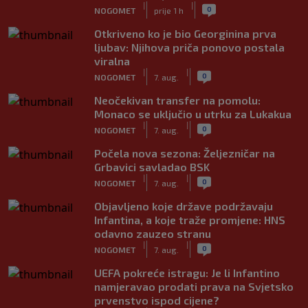
|
|
0
NOGOMET
prije 1 h
Otkriveno ko je bio Georginina prva
ljubav: Njihova priča ponovo postala
viralna
|
|
0
NOGOMET
7. aug.
Neočekivan transfer na pomolu:
Monaco se uključio u utrku za Lukakua
|
|
0
NOGOMET
7. aug.
Počela nova sezona: Željezničar na
Grbavici savladao BSK
|
|
0
NOGOMET
7. aug.
Objavljeno koje države podržavaju
Infantina, a koje traže promjene: HNS
odavno zauzeo stranu
|
|
0
NOGOMET
7. aug.
UEFA pokreće istragu: Je li Infantino
namjeravao prodati prava na Svjetsko
prvenstvo ispod cijene?