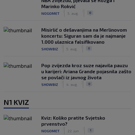
NBA zvijezdu, pjevala se Rozga i
Marinko Rokvić
|
|
0
NOGOMET
5. aug.
Misirlić o dešavanjima na Merlinovom
koncertu: Siguran sam da je najmanje
1.000 ulaznica falsifikovano
|
|
0
SHOWBIZ
5. aug.
Pop zvijezda kroz suze najavila pauzu
u karijeri: Ariana Grande pojasnila zašto
se povlači iz javnog života
|
|
0
SHOWBIZ
4. aug.
N1 KVIZ
Kviz: Koliko pratite Svjetsko
prvenstvo?
|
|
1
NOGOMET
22. jun.