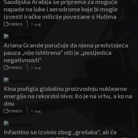
Saudijska Arabija se priprema za moguće
napade na luke i aerodrome koje bi mogle
izvesti iračke milicije povezane s Hutima
|
FORBES
7. aug.
Ariana Grande poručuje da njena predstojeća
pauza „nije ishitrena“ niti je „posljedica
negativnosti“
|
FORBES
7. aug.
Kina podigla globalnu proizvodnju nuklearne
energije na rekordni nivo: Ko je na vrhu, a ko na
dnu
|
FORBES
7. aug.
Infantino se izvinio zbog „grešaka“, ali će