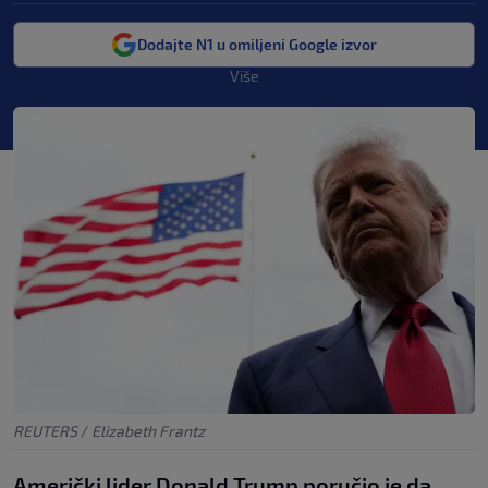
Dodajte N1 u omiljeni Google izvor
Više
REUTERS
/
Elizabeth Frantz
Američki lider Donald Trump poručio je da