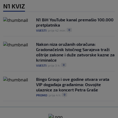
N1 KVIZ
N1 BiH YouTube kanal premašio 100.000
pretplatnika
0
VIJESTI
|
prije 42 min
|
Nakon niza oružanih obračuna:
Gradonačelnik Istočnog Sarajeva traži
oštrije zakone i duže zatvorske kazne za
kriminalce
0
VIJESTI
|
prije 3 h
|
Bingo Group i ove godine otvara vrata
VIP događaja građanima: Osvojite
ulaznice za koncert Petra Graše
0
PROMO
|
prije 4 h
|