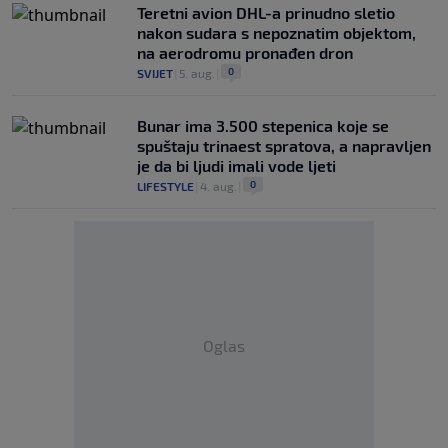
Teretni avion DHL-a prinudno sletio
nakon sudara s nepoznatim objektom,
na aerodromu pronađen dron
0
SVIJET
|
5. aug.
|
Bunar imа 3.500 stepenica koje se
spuštaju trinaest spratova, a napravljen
je da bi ljudi imali vode ljeti
0
LIFESTYLE
|
4. aug.
|
Oglas