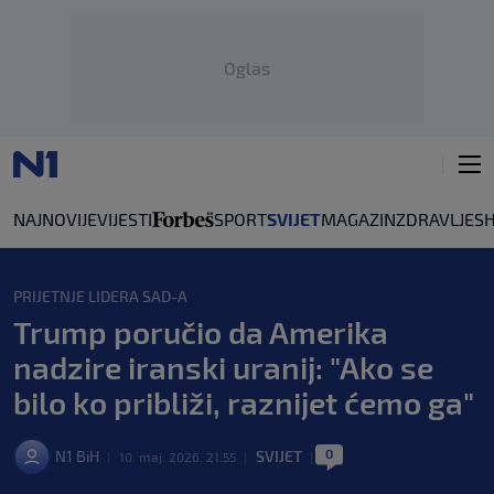
Oglas
NAJNOVIJE
VIJESTI
SPORT
SVIJET
MAGAZIN
ZDRAVLJE
S
PRIJETNJE LIDERA SAD-A
Trump poručio da Amerika
nadzire iranski uranij: "Ako se
bilo ko približi, raznijet ćemo ga"
0
N1 BiH
SVIJET
|
10. maj. 2026. 21:55
|
|