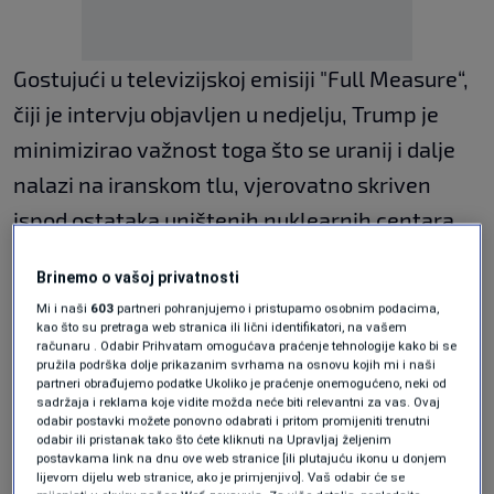
Gostujući u televizijskoj emisiji "Full Measure“,
čiji je intervju objavljen u nedjelju, Trump je
minimizirao važnost toga što se uranij i dalje
nalazi na iranskom tlu, vjerovatno skriven
ispod ostataka uništenih nuklearnih centara,
prenosi
Al Jazeera.
Brinemo o vašoj privatnosti
"U trenutku koji sami odaberemo, mi ćemo to
Mi i naši
603
partneri pohranjujemo i pristupamo osobnim podacima,
kao što su pretraga web stranica ili lični identifikatori, na vašem
riješiti. Taj materijal držimo pod potpunom
računaru . Odabir Prihvatam omogućava praćenje tehnologije kako bi se
pružila podrška dolje prikazanim svrhama na osnovu kojih mi i naši
kontrolom"
, izjavio je Trump.
partneri obrađujemo podatke Ukoliko je praćenje onemogućeno, neki od
sadržaja i reklama koje vidite možda neće biti relevantni za vas. Ovaj
odabir postavki možete ponovno odabrati i pritom promijeniti trenutni
On je posebno istakao ulogu Svemirske snage
odabir ili pristanak tako što ćete kliknuti na Upravljaj željenim
postavkama link na dnu ove web stranice [ili plutajuću ikonu u donjem
(Space Force), nove grane vojske koju je
lijevom dijelu web stranice, ako je primjenjivo]. Vaš odabir će se