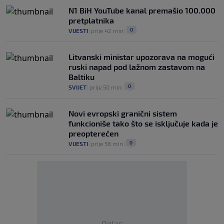
N1 BiH YouTube kanal premašio 100.000
pretplatnika
0
VIJESTI
|
prije 42 min
|
Litvanski ministar upozorava na mogući
ruski napad pod lažnom zastavom na
Baltiku
0
SVIJET
|
prije 50 min
|
Novi evropski granični sistem
funkcioniše tako što se isključuje kada je
preopterećen
0
VIJESTI
|
prije 56 min
|
Oglas