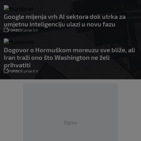
Google mijenja vrh AI sektora dok utrka za
umjetnu inteligenciju ulazi u novu fazu
FORBES
|
prije 5 h
Dogovor o Hormuškom moreuzu sve bliže, ali
Iran traži ono što Washington ne želi
prihvatiti
FORBES
|
prije 6 h
Oglas