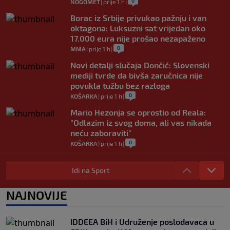
0
NOGOMET
|
prije 1 h
|
Borac iz Srbije privukao pažnju i van
oktagona: Luksuzni sat vrijedan oko
17.000 eura nije prošao nezapaženo
0
MMA
|
prije 1 h
|
Novi detalji slučaja Dončić: Slovenski
mediji tvrde da bivša zaručnica nije
povukla tužbu bez razloga
0
KOŠARKA
|
prije 1 h
|
Mario Hezonja se oprostio od Reala:
"Odlazim iz svog doma, ali vas nikada
neću zaboraviti"
0
KOŠARKA
|
prije 1 h
|
Pjanić otkrio da je Alajbegović imao
bogatije ponude: "Ipak, Juve je uvijek
Idi na Sport
Juve"
0
NOGOMET
|
prije 2 h
|
NAJNOVIJE
Poznato gdje će Sarajevo dočekati ekipu
Radnika, određene i sudije prvog kola
IDDEEA BiH i Udruženje poslodavaca u
šampionata BiH