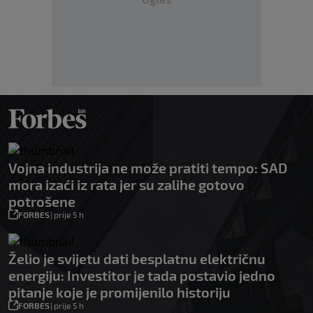
Vojna industrija ne može pratiti tempo: SAD
mora izaći iz rata jer su zalihe gotovo
potrošene
FORBES
|
prije 5 h
Želio je svijetu dati besplatnu električnu
energiju: Investitor je tada postavio jedno
pitanje koje je promijenilo historiju
FORBES
|
prije 5 h