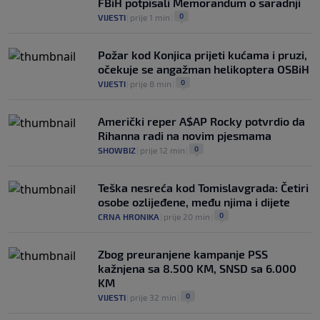
FBiH potpisali Memorandum o saradnji
0
NOGOMET
|
prije 2 h
|
0
VIJESTI
|
prije 1 min
|
Požar kod Konjica prijeti kućama i pruzi,
očekuje se angažman helikoptera OSBiH
0
VIJESTI
|
prije 8 min
|
Američki reper A$AP Rocky potvrdio da
Rihanna radi na novim pjesmama
0
SHOWBIZ
|
prije 12 min
|
Teška nesreća kod Tomislavgrada: Četiri
osobe ozlijeđene, među njima i dijete
0
CRNA HRONIKA
|
prije 20 min
|
Zbog preuranjene kampanje PSS
kažnjena sa 8.500 KM, SNSD sa 6.000
KM
0
VIJESTI
|
prije 32 min
|