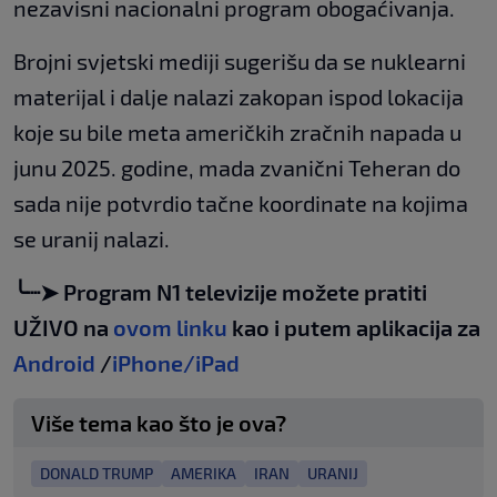
nezavisni nacionalni program obogaćivanja.
Brojni svjetski mediji sugerišu da se nuklearni
materijal i dalje nalazi zakopan ispod lokacija
koje su bile meta američkih zračnih napada u
junu 2025. godine, mada zvanični Teheran do
sada nije potvrdio tačne koordinate na kojima
se uranij nalazi.
╰┈➤ Program N1 televizije možete pratiti
UŽIVO na
ovom linku
kao i putem aplikacija za
Android
/
iPhone/iPad
Više tema kao što je ova?
DONALD TRUMP
AMERIKA
IRAN
URANIJ