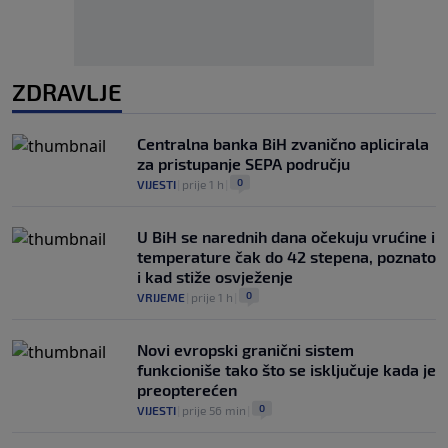
ZDRAVLJE
Centralna banka BiH zvanično aplicirala
za pristupanje SEPA području
0
VIJESTI
|
prije 1 h
|
U BiH se narednih dana očekuju vrućine i
temperature čak do 42 stepena, poznato
i kad stiže osvježenje
0
VRIJEME
|
prije 1 h
|
Novi evropski granični sistem
funkcioniše tako što se isključuje kada je
preopterećen
0
VIJESTI
|
prije 56 min
|