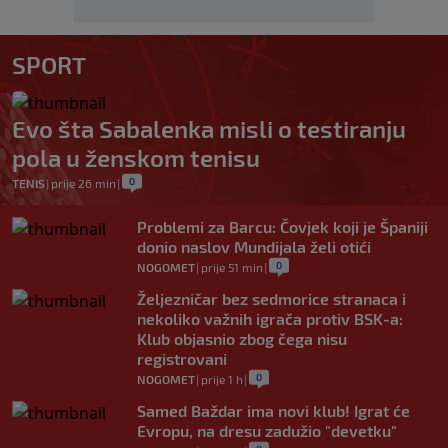
SPORT
Evo šta Sabalenka misli o testiranju
pola u ženskom tenisu
0
TENIS
|
prije 26 min
|
Problemi za Barcu: Čovjek koji je Španiji
donio naslov Mundijala želi otići
0
NOGOMET
|
prije 51 min
|
Željezničar bez sedmorice stranaca i
nekoliko važnih igrača protiv BSK-a:
Klub objasnio zbog čega nisu
registrovani
0
NOGOMET
|
prije 1 h
|
Samed Baždar ima novi klub! Igrat će
Evropu, na dresu zadužio "devetku"