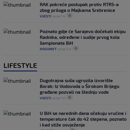
RAK pokreće postupak protiv RTRS-a
zbog priloga o Majkama Srebrenice
0
VIJESTI
|
prije 1 h
|
Poznato gdje će Sarajevo dočekati ekipu
Radnika, određene i sudije prvog kola
šampionata BiH
0
NOGOMET
|
prije 2 h
|
LIFESTYLE
Dugotrajna suša ugrozila izvorište
Borak: Iz Vodovoda u Širokom Brijegu
građane pozvali na štednju vode
0
VIJESTI
|
prije 1 h
|
U BiH se narednih dana očekuju vrućine i
temperature čak do 42 stepena, poznato
i kad stiže osvježenje