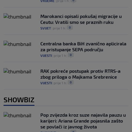
0
VRIJEME
|
prije 1 h
|
Marokanci opisali pokušaj migracije u
Ceutu: Vratili smo se praznih ruku
0
SVIJET
|
prije 1 h
|
Centralna banka BiH zvanično aplicirala
za pristupanje SEPA području
0
VIJESTI
|
prije 1 h
|
RAK pokreće postupak protiv RTRS-a
zbog priloga o Majkama Srebrenice
0
VIJESTI
|
prije 1 h
|
SHOWBIZ
Pop zvijezda kroz suze najavila pauzu u
karijeri: Ariana Grande pojasnila zašto
se povlači iz javnog života