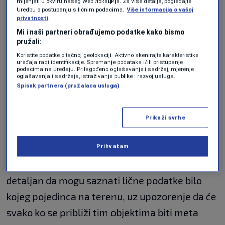
mijenjati u okviru našeg Wеб локација. Za više detalja, pogledajte
utemeljio, pojasnivši da njihovi sistemi
Uredbu o postupanju s ličnim podacima.
Više informacija o vašoj
nadzora omogućavaju identifikaciju bilo koga
privatnosti
Mi i naši partneri obrađujemo podatke kako bismo
ko pokuša prići tim lokacijama.
pružali:
Koristite podatke o tačnoj geolokaciji. Aktivno skenirajte karakteristike
"Napravio sam nešto što se zove 'Svemirske
uređaja radi identifikacije. Spremanje podataka i/ili pristupanje
podacima na uređaju. Prilagođeno oglašavanje i sadržaj, mjerenje
snage' (Space Force), i oni posmatraju. Ako bi
oglašavanja i sadržaja, istraživanje publike i razvoj usluga.
Spisak partnera (pružalaca usluga)
neko ušao tamo, mogli bi vam reći njegovo
ime, adresu, broj značke… Ako se bilo ko
Prikaži svrhe
približi tom mjestu, znat ćemo za to i raznijet
ćemo ih"
, naveo je Trump u svom stilu.
Prihvatam
Prema njegovim riječima, nadzor je toliko
detaljan da mogu saznati lične podatke bilo
kojeg pojedinca na terenu, uz upozorenje da će
svako ko se približi tim objektima biti meta