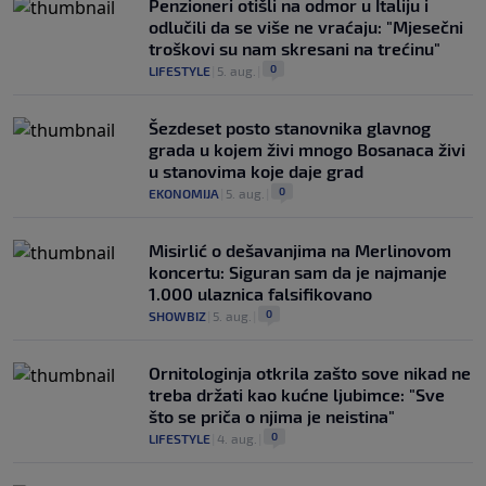
Penzioneri otišli na odmor u Italiju i
odlučili da se više ne vraćaju: "Mjesečni
troškovi su nam skresani na trećinu"
0
LIFESTYLE
|
5. aug.
|
Šezdeset posto stanovnika glavnog
grada u kojem živi mnogo Bosanaca živi
u stanovima koje daje grad
0
EKONOMIJA
|
5. aug.
|
Misirlić o dešavanjima na Merlinovom
koncertu: Siguran sam da je najmanje
1.000 ulaznica falsifikovano
0
SHOWBIZ
|
5. aug.
|
Ornitologinja otkrila zašto sove nikad ne
treba držati kao kućne ljubimce: "Sve
što se priča o njima je neistina"
0
LIFESTYLE
|
4. aug.
|