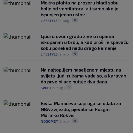
Mokra plahta na prozoru hladi sobu
bolje od ventilatora, ali samo ako je
ispunjen jedan uslov
0
LIFESTYLE
|
5. aug.
|
Ljudi u ovom gradu žive u rupama
iskopanim u brdu, a kad prošire spavaću
sobu ponekad nađu drago kamenje
0
LIFESTYLE
|
2. aug.
|
Na najtoplijem naseljenom mjestu na
svijetu ljudi rukama vade so, a karavan
do prve pijace putuje dva dana
0
SVIJET
|
5. aug.
|
Bivša Mamićeva supruga se udala za
NBA zvijezdu, pjevala se Rozga i
Marinko Rokvić
0
NOGOMET
|
5. aug.
|