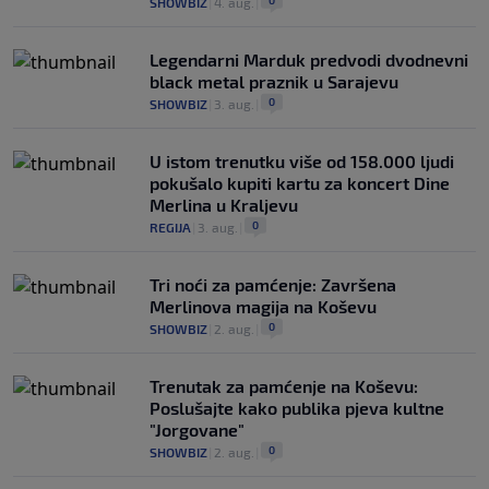
0
SHOWBIZ
|
4. aug.
|
Legendarni Marduk predvodi dvodnevni
black metal praznik u Sarajevu
0
SHOWBIZ
|
3. aug.
|
U istom trenutku više od 158.000 ljudi
pokušalo kupiti kartu za koncert Dine
Merlina u Kraljevu
0
REGIJA
|
3. aug.
|
Tri noći za pamćenje: Završena
Merlinova magija na Koševu
0
SHOWBIZ
|
2. aug.
|
Trenutak za pamćenje na Koševu:
Poslušajte kako publika pjeva kultne
"Jorgovane"
0
SHOWBIZ
|
2. aug.
|