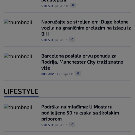
0
VIJESTI
|
prije 2 h
|
Naoružajte se strpljenjem: Duge kolone
vozila na graničnim prelazim na izlazu iz
BiH
0
VIJESTI
|
prije 1 h
|
Barcelona poslala prvu ponudu za
Rodrija, Manchester City traži znatno
više
0
NOGOMET
|
prije 1 h
|
LIFESTYLE
Podrška najmlađima: U Mostaru
podijeljeno 50 ruksaka sa školskim
priborom
0
VIJESTI
|
prije 1 h
|