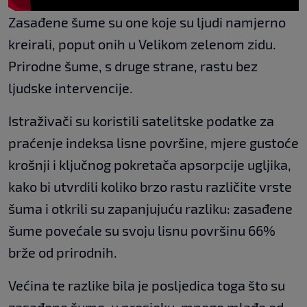
Zasađene šume su one koje su ljudi namjerno
kreirali, poput onih u Velikom zelenom zidu.
Prirodne šume, s druge strane, rastu bez
ljudske intervencije.
Istraživači su koristili satelitske podatke za
praćenje indeksa lisne površine, mjere gustoće
krošnji i ključnog pokretača apsorpcije ugljika,
kako bi utvrdili koliko brzo rastu različite vrste
šuma i otkrili su zapanjujuću razliku: zasađene
šume povećale su svoju lisnu površinu 66%
brže od prirodnih.
Većina te razlike bila je posljedica toga što su
zasađene šume, u prosjeku, mnogo mlađe od