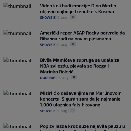
Video koji budi emocije: Dino Merlin
objavio najbolje trenutke s Koševa
0
SHOWBIZ
|
6. aug.
|
Američki reper A$AP Rocky potvrdio da
Rihanna radi na novim pjesmama
0
SHOWBIZ
|
6. aug.
|
Bivša Mamićeva supruga se udala za
NBA zvijezdu, pjevala se Rozga i
Marinko Rokvić
0
NOGOMET
|
5. aug.
|
Misirlić o dešavanjima na Merlinovom
koncertu: Siguran sam da je najmanje
1.000 ulaznica falsifikovano
0
SHOWBIZ
|
5. aug.
|
Pop zvijezda kroz suze najavila pauzu u