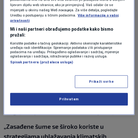
i zasađenih šuma
lijevom dijelu web stranice, ako je primjenjivo]. Vaš odabir će se
mijenjati u okviru našeg Wеб локација. Za više detalja, pogledajte
Uredbu o postupanju s ličnim podacima.
Više informacija o vašoj
Ove nove šume apsorbuju velike količine CO2,
privatnosti
ali nije jasno kako se tačno razlikuju od
Mi i naši partneri obrađujemo podatke kako bismo
pružali:
prirodnih,
rekao je za Live Science
prvi autor
Koristite podatke o tačnoj geolokaciji. Aktivno skenirajte karakteristike
studije
Yuhang Luo
, pejzažni ekolog na
uređaja radi identifikacije. Spremanje podataka i/ili pristupanje
podacima na uređaju. Prilagođeno oglašavanje i sadržaj, mjerenje
Univerzitetu u Pekingu u Shenzhenu, Kina.
oglašavanja i sadržaja, istraživanje publike i razvoj usluga.
Spisak partnera (pružalaca usluga)
Luo i njegove kolege krenuli su u proučavanje
kako razlike između prirodnih i zasađenih
Prikaži svrhe
šuma, uključujući raznolikost vrsta, gustoću
Prihvatam
drveća i starost, mogu utjecati na to kako šume
reaguju na porast CO2 i klimatske promjene.
„Zasađene šume se široko koriste u
strategijama ublažavanja klimatskih