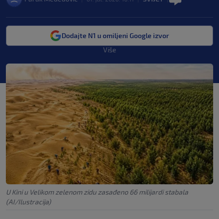
Dodajte N1 u omiljeni Google izvor
Više
U Kini u Velikom zelenom zidu zasađeno 66 milijardi stabala
(AI/Ilustracija)