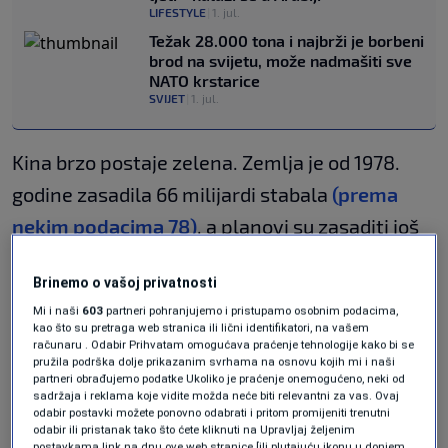
LIFESTYLE
|
1. jul.
Težak 28.000 tona i najbrži je borbeni
brod na svijetu, može nadmašiti sve
NATO krstarice
SVIJET
|
1. jul.
Kina brzo postaje zelena. Zemlja je od 1978.
godine zasadila 66 milijardi stabala
(prema
nekim podacima 78)
, a planovi su zasaditi još
34 milijarde do sredine ovog stoljeća, kao dio
Brinemo o vašoj privatnosti
"Velikog zelenog zida" s ciljem usporavanja
Mi i naši
603
partneri pohranjujemo i pristupamo osobnim podacima,
širenja pustinja Gobi i Taklamakan,
o čemu
kao što su pretraga web stranica ili lični identifikatori, na vašem
računaru . Odabir Prihvatam omogućava praćenje tehnologije kako bi se
smo već pisali.
pružila podrška dolje prikazanim svrhama na osnovu kojih mi i naši
partneri obrađujemo podatke Ukoliko je praćenje onemogućeno, neki od
Razlike između prirodnih
sadržaja i reklama koje vidite možda neće biti relevantni za vas. Ovaj
odabir postavki možete ponovno odabrati i pritom promijeniti trenutni
odabir ili pristanak tako što ćete kliknuti na Upravljaj željenim
postavkama link na dnu ove web stranice [ili plutajuću ikonu u donjem