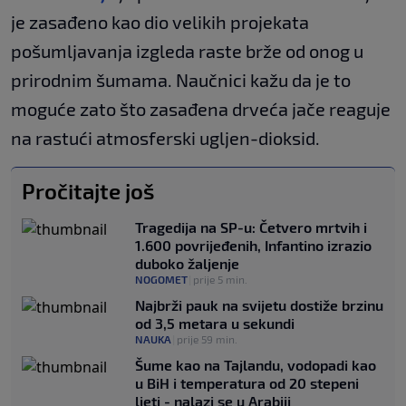
je zasađeno kao dio velikih projekata
pošumljavanja izgleda raste brže od onog u
prirodnim šumama. Naučnici kažu da je to
moguće zato što zasađena drveća jače reaguje
na rastući atmosferski ugljen-dioksid.
Pročitajte još
Tragedija na SP-u: Četvero mrtvih i
1.600 povrijeđenih, Infantino izrazio
duboko žaljenje
NOGOMET
|
prije 5 min.
Najbrži pauk na svijetu dostiže brzinu
od 3,5 metara u sekundi
NAUKA
|
prije 59 min.
Šume kao na Tajlandu, vodopadi kao
u BiH i temperatura od 20 stepeni
ljeti - nalazi se u Arabiji