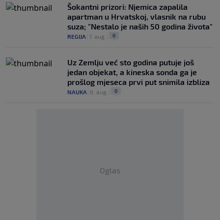
Šokantni prizori: Njemica zapalila
apartman u Hrvatskoj, vlasnik na rubu
suza; "Nestalo je naših 50 godina života"
0
REGIJA
|
7. aug.
|
Uz Zemlju već sto godina putuje još
jedan objekat, a kineska sonda ga je
prošlog mjeseca prvi put snimila izbliza
0
NAUKA
|
6. aug.
|
Oglas