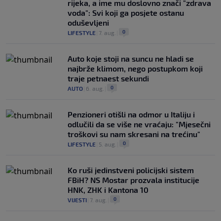
rijeka, a ime mu doslovno znači "zdrava
voda": Svi koji ga posjete ostanu
oduševljeni
0
LIFESTYLE
|
7. aug.
|
Auto koje stoji na suncu ne hladi se
najbrže klimom, nego postupkom koji
traje petnaest sekundi
0
AUTO
|
6. aug.
|
Penzioneri otišli na odmor u Italiju i
odlučili da se više ne vraćaju: "Mjesečni
troškovi su nam skresani na trećinu"
0
LIFESTYLE
|
5. aug.
|
Ko ruši jedinstveni policijski sistem
FBiH? NS Mostar prozvala institucije
HNK, ZHK i Kantona 10
0
VIJESTI
|
7. aug.
|