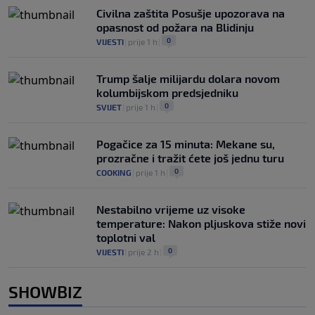
Civilna zaštita Posušje upozorava na
opasnost od požara na Blidinju
0
VIJESTI
|
prije 1 h
|
Trump šalje milijardu dolara novom
kolumbijskom predsjedniku
0
SVIJET
|
prije 1 h
|
Pogačice za 15 minuta: Mekane su,
prozračne i tražit ćete još jednu turu
0
COOKING
|
prije 1 h
|
Nestabilno vrijeme uz visoke
temperature: Nakon pljuskova stiže novi
toplotni val
0
VIJESTI
|
prije 2 h
|
SHOWBIZ