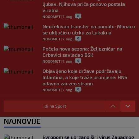
ljubav: Njihova priča ponovo postala
viralna
0
NOGOMET
|
7. aug.
|
Neočekivan transfer na pomolu: Monaco
se uključio u utrku za Lukakua
0
NOGOMET
|
7. aug.
|
Počela nova sezona: Željezničar na
Grbavici savladao BSK
0
NOGOMET
|
7. aug.
|
Objavljeno koje države podržavaju
Infantina, a koje traže promjene: HNS
odavno zauzeo stranu
0
NOGOMET
|
7. aug.
|
UEFA pokreće istragu: Je li Infantino
namjeravao prodati prava na Svjetsko
Idi na Sport
prvenstvo ispod cijene?
0
NOGOMET
|
7. aug.
|
NAJNOVIJE
Francuzi ne podržavaju Infantina, ali ga
nisu pozvali na ostavku
Evropom se ubrzano širi virus Zapadnog