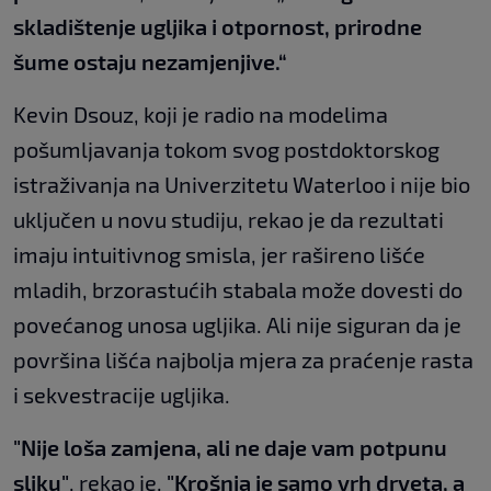
skladištenje ugljika i otpornost, prirodne
šume ostaju nezamjenjive.“
Kevin Dsouz, koji je radio na modelima
pošumljavanja tokom svog postdoktorskog
istraživanja na Univerzitetu Waterloo i nije bio
uključen u novu studiju, rekao je da rezultati
imaju intuitivnog smisla, jer rašireno lišće
mladih, brzorastućih stabala može dovesti do
povećanog unosa ugljika. Ali nije siguran da je
površina lišća najbolja mjera za praćenje rasta
i sekvestracije ugljika.
"Nije loša zamjena, ali ne daje vam potpunu
sliku"
, rekao je.
"Krošnja je samo vrh drveta, a