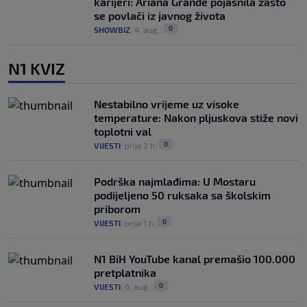
karijeri: Ariana Grande pojasnila zašto
se povlači iz javnog života
0
SHOWBIZ
|
4. aug.
|
N1 KVIZ
Nestabilno vrijeme uz visoke
temperature: Nakon pljuskova stiže novi
toplotni val
0
VIJESTI
|
prije 2 h
|
Podrška najmlađima: U Mostaru
podijeljeno 50 ruksaka sa školskim
priborom
0
VIJESTI
|
prije 1 h
|
N1 BiH YouTube kanal premašio 100.000
pretplatnika
0
VIJESTI
|
6. aug.
|