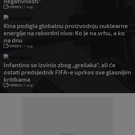
negativnosti“
FORBES
|
7. aug.
Kina podigla globalnu proizvodnju nuklearne
energije na rekordni nivo: Ko je na vrhu, a ko
na dnu
FORBES
|
7. aug.
Infantino se izvinio zbog „grešaka“, ali će
ostati predsjednik FIFA-e uprkos sve glasnijim
kritikama
FORBES
|
7. aug.
Oglas