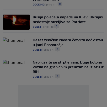
0
COOKING
|
prije 1 h
|
Rusija pojačala napade na Kijev: Ukrajini
nedostaje streljiva za Patriote
0
SVIJET
|
prije 1 h
|
Deset zeničkih rudara četvrtu noć ostali
u jami Raspotočje
0
VIJESTI
|
prije 1 h
|
Naoružajte se strpljenjem: Duge kolone
vozila na graničnim prelazim na izlazu iz
BiH
0
VIJESTI
|
prije 1 h
|