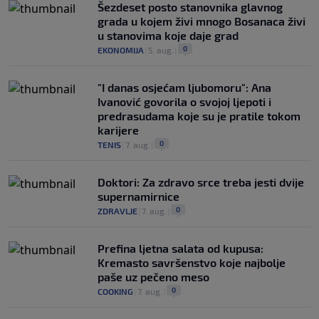
Šezdeset posto stanovnika glavnog
grada u kojem živi mnogo Bosanaca živi
u stanovima koje daje grad
0
EKONOMIJA
|
5. aug.
|
"I danas osjećam ljubomoru": Ana
Ivanović govorila o svojoj ljepoti i
predrasudama koje su je pratile tokom
karijere
0
TENIS
|
7. aug.
|
Doktori: Za zdravo srce treba jesti dvije
supernamirnice
0
ZDRAVLJE
|
7. aug.
|
Prefina ljetna salata od kupusa:
Kremasto savršenstvo koje najbolje
paše uz pečeno meso
0
COOKING
|
7. aug.
|