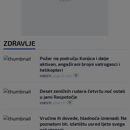
ZDRAVLJE
Požar na području Konjica i dalje
aktivan, angažirani brojni vatrogasci i
helikopteri
0
VIJESTI
|
prije 27 min
|
Deset zeničkih rudara četvrtu noć ostali
u jami Raspotočje
0
VIJESTI
|
prije 1 h
|
Vrućina ih dovede, hladnoća iznenadi: Na
poznatom bh. izletištu usred ljeta svega
pet stepeni