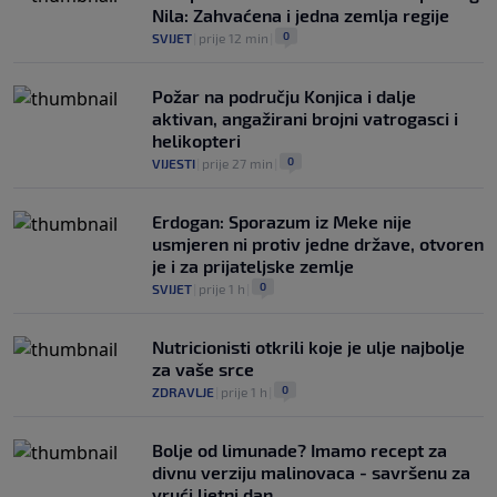
0
NOGOMET
|
7. aug.
|
Nila: Zahvaćena i jedna zemlja regije
0
SVIJET
|
prije 12 min
|
Požar na području Konjica i dalje
aktivan, angažirani brojni vatrogasci i
helikopteri
0
VIJESTI
|
prije 27 min
|
Erdogan: Sporazum iz Meke nije
usmjeren ni protiv jedne države, otvoren
je i za prijateljske zemlje
0
SVIJET
|
prije 1 h
|
Nutricionisti otkrili koje je ulje najbolje
za vaše srce
0
ZDRAVLJE
|
prije 1 h
|
Bolje od limunade? Imamo recept za
divnu verziju malinovaca - savršenu za
vrući ljetni dan