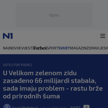
Oglas
NAJNOVIJE
VIJESTI
SPORT
SVIJET
MAGAZIN
ZDRAVLJE
S
SATELITSKI PODACI
U Velikom zelenom zidu
zasađeno 66 milijardi stabala,
sada imaju problem - rastu brže
od prirodnih šuma
0
Faruk Međedović
SVIJET
|
01. jul. 2026. 16:11
|
|