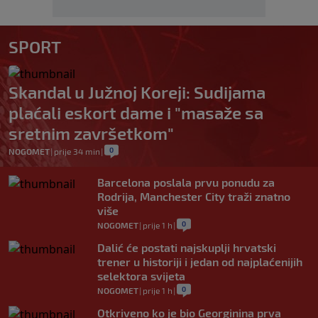
SPORT
Skandal u Južnoj Koreji: Sudijama
plaćali eskort dame i "masaže sa
sretnim završetkom"
0
NOGOMET
|
prije 34 min
|
Barcelona poslala prvu ponudu za
Rodrija, Manchester City traži znatno
više
0
NOGOMET
|
prije 1 h
|
Dalić će postati najskuplji hrvatski
trener u historiji i jedan od najplaćenijih
selektora svijeta
0
NOGOMET
|
prije 1 h
|
Otkriveno ko je bio Georginina prva