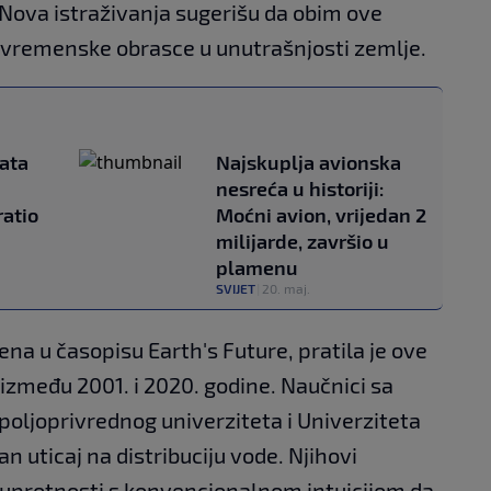
 Nova istraživanja sugerišu da obim ove
a vremenske obrasce u unutrašnjosti zemlje.
ata
Najskuplja avionska
nesreća u historiji:
ratio
Moćni avion, vrijedan 2
milijarde, završio u
plamenu
SVIJET
|
20. maj.
jena u časopisu Earth's Future, pratila je ove
zmeđu 2001. i 2020. godine. Naučnici sa
 poljoprivrednog univerziteta i Univerziteta
an uticaj na distribuciju vode. Njihovi
 suprotnosti s konvencionalnom intuicijom da