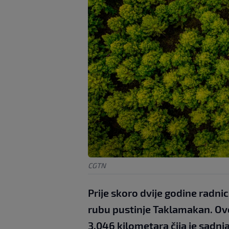
CGTN
Prije skoro dvije godine radni
rubu pustinje Taklamakan. Ov
3.046 kilometara čija je sadnja 