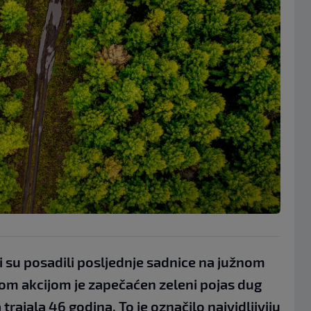
ci su posadili posljednje sadnice na južnom
om akcijom je zapečaćen zeleni pojas dug
trajala 46 godina. To je označilo najvidljiviju