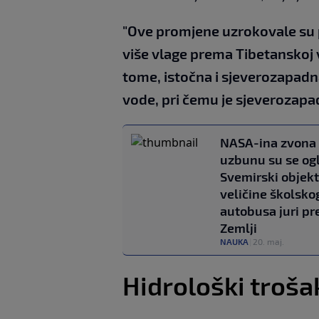
"Ove promjene uzrokovale su 
više vlage prema Tibetanskoj v
tome, istočna i sjeverozapadn
vode, pri čemu je sjeverozapad
NASA-ina zvona
uzbunu su se ogl
Svemirski objekt
veličine školsko
autobusa juri p
Zemlji
NAUKA
|
20. maj.
Hidrološki troš