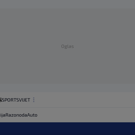
Oglas
SPORT
SVIJET
MAGAZIN
ija
Razonoda
Auto
ZDRAVLJE