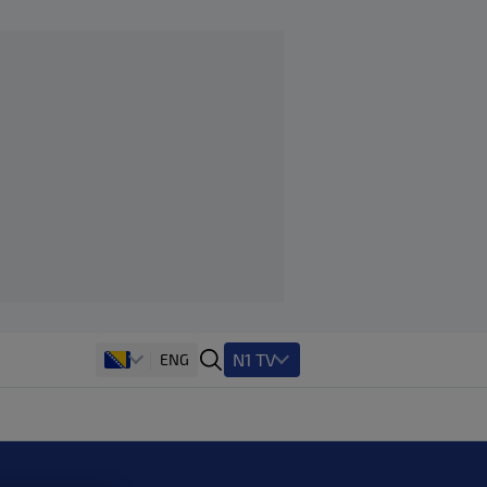
N1 TV
ENG