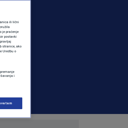
ica ili lični
pružila
 je praćenje
ir postavki
pravljaj
b stranice, ako
te Uredbu o
 Spremanje
ašavanja i
hvatam