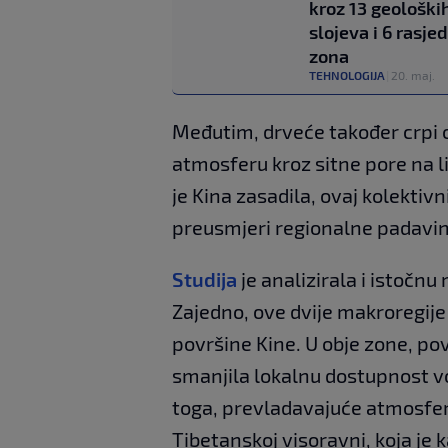
kroz 13 geološki
slojeva i 6 rasje
zona
TEHNOLOGIJA
|
20. maj.
Međutim, drveće također crpi o
atmosferu kroz sitne pore na l
je Kina zasadila, ovaj kolektivn
preusmjeri regionalne padavin
Studija
je analizirala i istočnu
Zajedno, ove dvije makroregij
površine Kine. U obje zone, p
smanjila lokalnu dostupnost vo
toga, prevladavajuće atmosfer
Tibetanskoj visoravni, koja je 