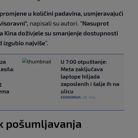
promjene u količini padavina, usmjeravajući
isoravni“,
napisali su autori.
"Nasuprot
a Kina doživjele su smanjenje dostupnosti
 izgubio najviše".
 za
U 7:00 otpuštanje:
asila:
Meta zaključava
laptope hiljada
g
zaposlenih i šalje ih na
rema
ulicu
EKONOMIJA
|
20. maj.
ak pošumljavanja