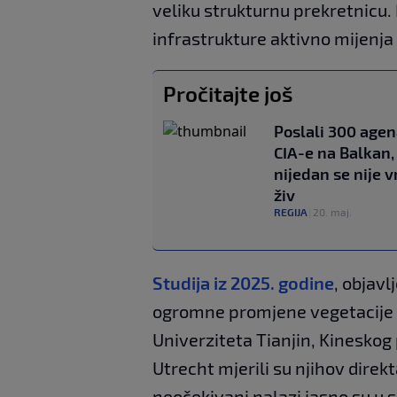
veliku strukturnu prekretnicu.
infrastrukture aktivno mijenj
Pročitajte još
Poslali 300 agen
CIA-e na Balkan,
nijedan se nije v
živ
REGIJA
|
20. maj.
Studija iz 2025. godine
, objavl
ogromne promjene vegetacije i
Univerziteta Tianjin, Kineskog
Utrecht mjerili su njihov direkt
neočekivani nalazi jasno su u