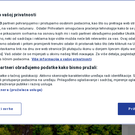
SHOWBIZ
jardi stabala i
KOLUMNE
 vašoj privatnosti
3
partneri pohranjujemo i pristupamo osobnim podacima, kao što su pretraga web stran
jecali na vodu u
ori, na vašem računaru . Odabir Prihvatam omogućava praćenje tehnologije kako bi se 
je prikazanim svrhama na osnovu kojih mi i naši partneri obrađujemo podatke Ukoliko
 neki od sadržaja i reklama koje vidite možda neće biti relevantni za vas. Ovaj odab
PODCAST
no odabrati i pritom promijeniti trenutni odabir ili pristanak tako što ćete kliknuti na U
tavkama link na dnu ove web stranice [ili plutajuću ikonu u donjem lijevom dijelu we
N1 SPECIJAL
vo]. Vaš odabir će se mijenjati u okviru našeg Wеб локација. Za više detalja, pogledaj
s ličnim podacima.
Više informacija o vašoj privatnosti
0
 2026. 18:32
NAUKA
komentara
|
|
FENOMENI
 partneri obrađujemo podatke kako bismo pružali:
datke o tačnoj geolokaciji. Aktivno skenirajte karakteristike uređaja radi identifikacije.
NEISTRAŽENO
ili pristupanje podacima na uređaju. Prilagođeno oglašavanje i sadržaj, mjerenje ogl
Više
traživanje publike i razvoj usluga.
tnera (pružalaca usluga)
VIRALNO
FOTO
ži svrhe
Pri
PROMO
VIDEO