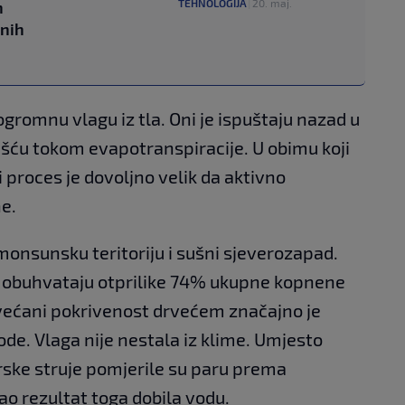
TEHNOLOGIJA
|
20. maj.
h
dnih
gromnu vlagu iz tla. Oni je ispuštaju nazad u
išću tokom evapotranspiracije. U obimu koji
i proces je dovoljno velik da aktivno
e.
 monsunsku teritoriju i sušni sjeverozapad.
e obuhvataju otprilike 74% ukupne kopnene
ovećani pokrivenost drvećem značajno je
de. Vlaga nije nestala iz klime. Umjesto
ske struje pomjerile su paru prema
kao rezultat toga dobila vodu.