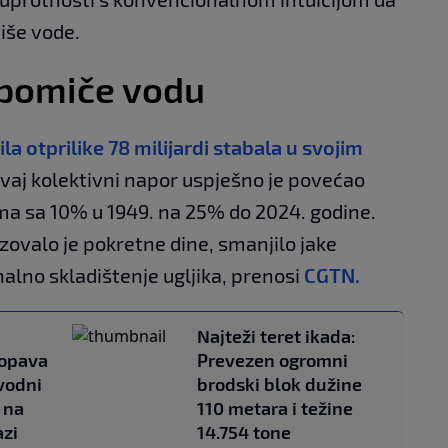
iše vode.
 pomiče vodu
ila otprilike 78 milijardi stabala u svojim
Ovaj kolektivni napor uspješno je povećao
a sa 10% u 1949. na 25% do 2024. godine.
ovalo je pokretne dine, smanjilo jake
onalno skladištenje ugljika, prenosi
CGTN.
d
Najteži teret ikada:
kopava
Prevezen ogromni
vodni
brodski blok dužine
 na
110 metara i težine
azi
14.754 tone