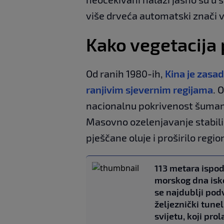
više drveća automatski znači v
Kako vegetacija
Od ranih 1980-ih,
Kina je zasad
ranjivim sjevernim regijama
. 
nacionalnu pokrivenost šumam
Masovno ozelenjavanje stabiliz
pješčane oluje i proširilo regi
113 metara ispo
morskog dna is
se najdublji pod
željeznički tunel
svijetu, koji prol