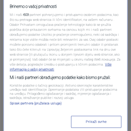
Brinemo o vašoj privatnosti
Mi i naši
603
partneri pohranjujemo i pristupamo osobnim podacima, kao
što su pretraga web stranica ili lični identifikatori, na vašem računaru .
Odabir Prihvatam omogućava praćenje tehnologije kako bi se pružila
podrška dolje prikazanim svrhama na osnovu kojih mi i naši partneri
obrađujemo podatke Ukoliko je praćenje onemogućeno, neki od sadržaja i
reklama koje vidite možda neće biti relevantni za vas. Ovaj odabir postavki
Oglas
možete ponovno odabrati i pritom promijeniti trenutni odabir ili pristanak
tako što ćete kliknuti na Upravljaj željenim postavkama link na dnu ove
web stranice [ili plutajuću ikonu u donjem lijevom dijelu web stranice, ako
je primjenjivo]. Vaš odabir će se mijenjati u okviru našeg Wеб локација. Za
više detalja, pogledajte Uredbu o postupanju s ličnim podacima.
Više
informacija o vašoj privatnosti
Mi i naši partneri obrađujemo podatke kako bismo pružali:
Koristite podatke o tačnoj geolokaciji. Aktivno skenirajte karakteristike
uređaja radi identifikacije. Spremanje podataka i/ili pristupanje podacima
na uređaju. Prilagođeno oglašavanje i sadržaj, mjerenje oglašavanja i
sadržaja, istraživanje publike i razvoj usluga.
Spisak partnera (pružalaca usluga)
Oglas
Prikaži svrhe