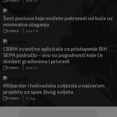
FORBES
prije 1 h
Šest poslova koje možete pokrenuti od kuće uz
minimalna ulaganja
|
FORBES
prije 5 h
CBBiH zvanično aplicirala za pristupanje BiH
SEPA području – ovo su pogodnosti koje će
donijeti građanima i privredi
|
FORBES
prije 5 h
Milijarder i holivudska zvijezda u najvećem
projektu za spas živog svijeta
|
FORBES
5. aug.