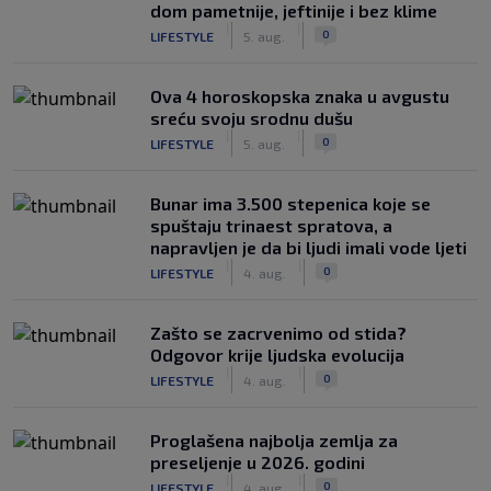
dom pametnije, jeftinije i bez klime
|
|
0
LIFESTYLE
5. aug.
Ova 4 horoskopska znaka u avgustu
sreću svoju srodnu dušu
|
|
0
LIFESTYLE
5. aug.
Bunar imа 3.500 stepenica koje se
spuštaju trinaest spratova, a
napravljen je da bi ljudi imali vode ljeti
|
|
0
LIFESTYLE
4. aug.
Zašto se zacrvenimo od stida?
Odgovor krije ljudska evolucija
|
|
0
LIFESTYLE
4. aug.
Proglašena najbolja zemlja za
preseljenje u 2026. godini
|
|
0
LIFESTYLE
4. aug.