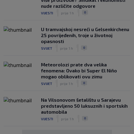
nude različite odgovore
|
|
0
VIJESTI
prije 1 h
U tramvajskoj nesreći u Gelsenkirchenu
25 povrijeđenih, troje u životnoj
opasnosti
|
|
0
SVIJET
prije 1 h
Meteorolozi prate dva velika
fenomena: Ovako bi Super El Niño
mogao oblikovati ovu zimu
|
|
0
SVIJET
prije 1 h
Na Vilsonovom šetalištu u Sarajevu
predstavljeno 50 luksuznih i sportskih
automobila
|
|
0
VIJESTI
prije 1 h