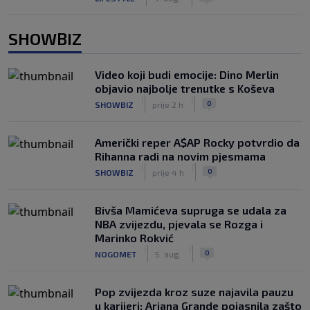
SHOWBIZ
Video koji budi emocije: Dino Merlin
objavio najbolje trenutke s Koševa
|
|
0
SHOWBIZ
prije 2 h
Američki reper A$AP Rocky potvrdio da
Rihanna radi na novim pjesmama
|
|
0
SHOWBIZ
prije 4 h
Bivša Mamićeva supruga se udala za
NBA zvijezdu, pjevala se Rozga i
Marinko Rokvić
|
|
0
NOGOMET
5. aug.
Pop zvijezda kroz suze najavila pauzu
u karijeri: Ariana Grande pojasnila zašto