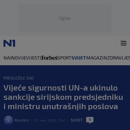
Oglas
NAJNOVIJE
VIJESTI
SPORT
SVIJET
MAGAZIN
ZDRAVLJE
PREDLOŽILE SAD
Vijeće sigurnosti UN-a ukinulo
sankcije sirijskom predsjedniku
i ministru unutrašnjih poslova
0
Reuters
SVIJET
|
07. nov. 2025. 11:41
|
|