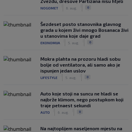
Zvezdu, dresove Partizana nisu htjeli
|
|
0
NOGOMET
6. aug.
Šezdeset posto stanovnika glavnog
grada u kojem živi mnogo Bosanaca živi
u stanovima koje daje grad
|
|
0
EKONOMIJA
5. aug.
Mokra plahta na prozoru hladi sobu
bolje od ventilatora, ali samo ako je
ispunjen jedan uslov
|
|
0
LIFESTYLE
5. aug.
Auto koje stoji na suncu ne hladi se
najbrže klimom, nego postupkom koji
traje petnaest sekundi
|
|
0
AUTO
6. aug.
Na najtoplijem naseljenom mjestu na