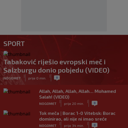
SPORT
Tabaković riješio evropski meč i
Salzburgu donio pobjedu (VIDEO)
|
|
0
NOGOMET
prije 0 min.
Allah, Allah, Allah, Allah… Mohamed
Salah! (VIDEO)
|
|
0
NOGOMET
prije 20 min.
Tok meča | Borac 1-0 Vitebsk: Borac
dominirao, ali nije ni imao sreće
|
|
0
NOGOMET
prije 34 min.