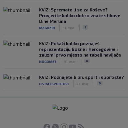
KVIZ: Spremate li se za Koševo?
Provjerite koliko dobro znate stihove
Dine Merlina
|
|
1
MAGAZIN
31. mar.
KVIZ: Pokaži koliko poznaješ
reprezentaciju Bosne i Hercegovine i
zauzmi prvo mjesto na tabeli navijača
|
|
0
NOGOMET
31. mar.
KVIZ: Poznajete li bh. sport i sportiste?
|
|
0
OSTALI SPORTOVI
23. mar.