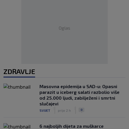
Oglas
ZDRAVLJE
Masovna epidemija u SAD-u: Opasni
parazit u iceberg salati razbolio više
od 25.000 ljudi, zabilježeni i smrtni
slučajevi
|
|
0
SVIJET
prije 2 h
6 najboljih dijeta za muškarce