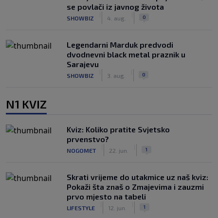
se povlači iz javnog života
|
|
0
SHOWBIZ
4. aug.
Legendarni Marduk predvodi
dvodnevni black metal praznik u
Sarajevu
|
|
0
SHOWBIZ
3. aug.
N1 KVIZ
Kviz: Koliko pratite Svjetsko
prvenstvo?
|
|
1
NOGOMET
22. jun.
Skrati vrijeme do utakmice uz naš kviz:
Pokaži šta znaš o Zmajevima i zauzmi
prvo mjesto na tabeli
|
|
1
LIFESTYLE
12. jun.