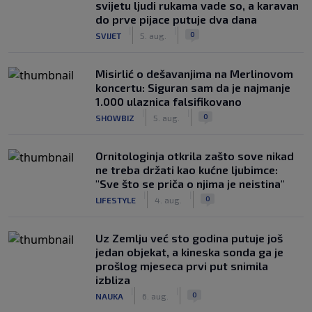
svijetu ljudi rukama vade so, a karavan
do prve pijace putuje dva dana
|
|
0
SVIJET
5. aug.
Misirlić o dešavanjima na Merlinovom
koncertu: Siguran sam da je najmanje
1.000 ulaznica falsifikovano
|
|
0
SHOWBIZ
5. aug.
Ornitologinja otkrila zašto sove nikad
ne treba držati kao kućne ljubimce:
"Sve što se priča o njima je neistina"
|
|
0
LIFESTYLE
4. aug.
Uz Zemlju već sto godina putuje još
jedan objekat, a kineska sonda ga je
prošlog mjeseca prvi put snimila
izbliza
|
|
0
NAUKA
6. aug.