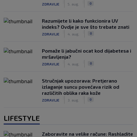
|
|
0
ZDRAVLJE
5. aug.
Razumijete li kako funkcionira UV
indeks? Ovdje je sve što trebate znati
|
|
0
ZDRAVLJE
4. aug.
Pomaže li jabučni ocat kod dijabetesa i
mršavljenja?
|
|
0
ZDRAVLJE
4. aug.
Stručnjak upozorava: Pretjerano
izlaganje suncu povećava rizik od
različitih oblika raka kože
|
|
0
ZDRAVLJE
3. aug.
LIFESTYLE
Zaboravite na velike račune: Rashladite