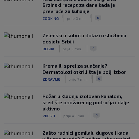
|
|
0
NOGOMET
prije 3 h
Brzinski recept za dane kada je
prevruće za kuhanje
Izvinjenje s elementima prijetnje i
|
|
0
COOKING
prije 0 min.
„gomila slabića“ u UEFA-i
|
|
0
NOGOMET
prije 3 h
Zelenski u subotu dolazi u službenu
posjetu Srbiji
|
|
0
REGIJA
prije 3 min.
Krema ili sprej za sunčanje?
Dermatolozi otkrili šta je bolji izbor
|
|
0
ZDRAVLJE
prije 7 min.
Požar u Kladnju izolovan kanalom,
središte opožarenog područja i dalje
aktivno
|
|
0
VIJESTI
prije 45 min.
Zašto rudnici gomilaju dugove i kada
više proizvode? Sindikat i ekonomisti