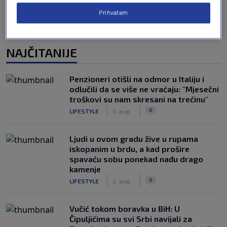
Prihvatam
NAJČITANIJE
Penzioneri otišli na odmor u Italiju i
odlučili da se više ne vraćaju: "Mjesečni
troškovi su nam skresani na trećinu"
|
|
0
LIFESTYLE
5. aug.
Ljudi u ovom gradu žive u rupama
iskopanim u brdu, a kad prošire
spavaću sobu ponekad nađu drago
kamenje
|
|
0
LIFESTYLE
2. aug.
Vučić tokom boravka u BiH: U
Čipuljićima su svi Srbi navijali za