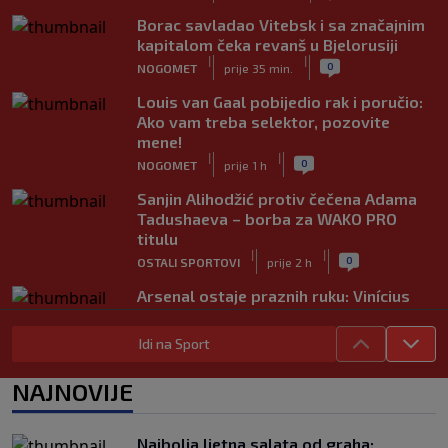
Borac savladao Vitebsk i sa značajnim
kapitalom čeka revanš u Bjelorusiji
|
|
0
NOGOMET
prije 35 min.
Louis van Gaal pobijedio rak i poručio:
Ako vam treba selektor, pozovite
mene!
|
|
0
NOGOMET
prije 1 h
Sanjin Alihodžić protiv čečena Adama
Tadushaeva – borba za WAKO PRO
titulu
|
|
0
OSTALI SPORTOVI
prije 2 h
Arsenal ostaje praznih ruku: Vinícius
Júnior i Real Madrid postigli dogovor
|
|
0
NOGOMET
prije 2 h
Idi na Sport
Slavni klub potresa kriza: Kultni
NAJNOVIJE
stadion u Italiji bit će prazan na
početku sezone, navijači objavili rat
upravi
Najbolja ljetna salata od graha: