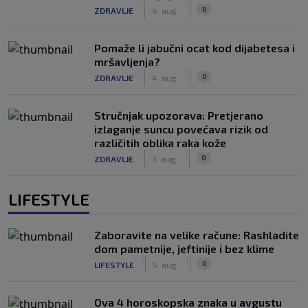
|
|
0
ZDRAVLJE
4. aug.
Pomaže li jabučni ocat kod dijabetesa i
mršavljenja?
|
|
0
ZDRAVLJE
4. aug.
Stručnjak upozorava: Pretjerano
izlaganje suncu povećava rizik od
različitih oblika raka kože
|
|
0
ZDRAVLJE
3. aug.
LIFESTYLE
Zaboravite na velike račune: Rashladite
dom pametnije, jeftinije i bez klime
|
|
0
LIFESTYLE
5. aug.
Ova 4 horoskopska znaka u avgustu