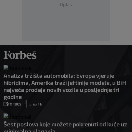
Oglas
Analiza tržišta automobila: Evropa vjeruje
hibridima, Amerika traži jeftinije modele, u BiH
najveća prodaja novih vozila u posljednje tri
godine
|
FORBES
prije 1 h
Šest poslova koje možete pokrenuti od kuće uz
minimalna ulaganja