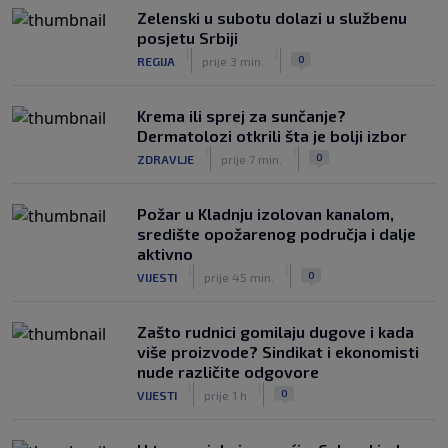
Zelenski u subotu dolazi u službenu
posjetu Srbiji
|
|
0
REGIJA
prije 3 min.
Krema ili sprej za sunčanje?
Dermatolozi otkrili šta je bolji izbor
|
|
0
ZDRAVLJE
prije 7 min.
Požar u Kladnju izolovan kanalom,
središte opožarenog područja i dalje
aktivno
|
|
0
VIJESTI
prije 45 min.
Zašto rudnici gomilaju dugove i kada
više proizvode? Sindikat i ekonomisti
nude različite odgovore
|
|
0
VIJESTI
prije 1 h