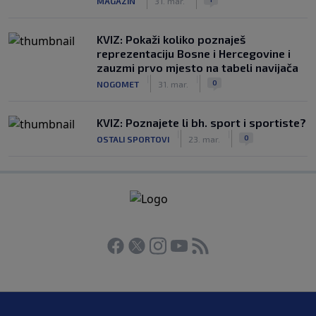
MAGAZIN
31. mar.
KVIZ: Pokaži koliko poznaješ
reprezentaciju Bosne i Hercegovine i
zauzmi prvo mjesto na tabeli navijača
|
|
0
NOGOMET
31. mar.
KVIZ: Poznajete li bh. sport i sportiste?
|
|
0
OSTALI SPORTOVI
23. mar.