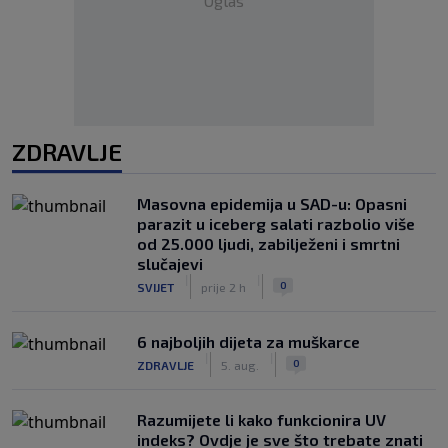
Oglas
ZDRAVLJE
Masovna epidemija u SAD-u: Opasni
parazit u iceberg salati razbolio više
od 25.000 ljudi, zabilježeni i smrtni
slučajevi
|
|
0
SVIJET
prije 2 h
6 najboljih dijeta za muškarce
|
|
0
ZDRAVLJE
5. aug.
Razumijete li kako funkcionira UV
indeks? Ovdje je sve što trebate znati