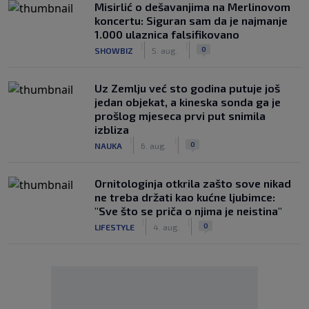
Misirlić o dešavanjima na Merlinovom
koncertu: Siguran sam da je najmanje
1.000 ulaznica falsifikovano
|
|
0
SHOWBIZ
5. aug.
Uz Zemlju već sto godina putuje još
jedan objekat, a kineska sonda ga je
prošlog mjeseca prvi put snimila
izbliza
|
|
0
NAUKA
6. aug.
Ornitologinja otkrila zašto sove nikad
ne treba držati kao kućne ljubimce:
"Sve što se priča o njima je neistina"
|
|
0
LIFESTYLE
4. aug.