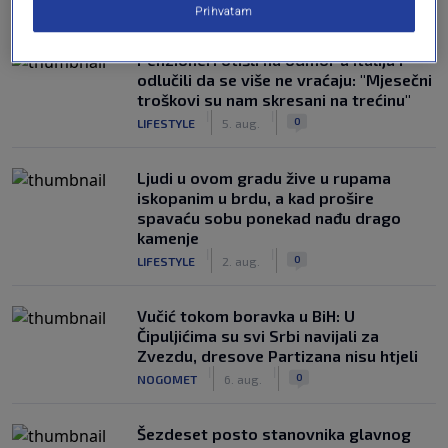
NAJČITANIJE
Prihvatam
Penzioneri otišli na odmor u Italiju i
odlučili da se više ne vraćaju: "Mjesečni
troškovi su nam skresani na trećinu"
|
|
0
LIFESTYLE
5. aug.
Ljudi u ovom gradu žive u rupama
iskopanim u brdu, a kad prošire
spavaću sobu ponekad nađu drago
kamenje
|
|
0
LIFESTYLE
2. aug.
Vučić tokom boravka u BiH: U
Čipuljićima su svi Srbi navijali za
Zvezdu, dresove Partizana nisu htjeli
|
|
0
NOGOMET
6. aug.
Šezdeset posto stanovnika glavnog