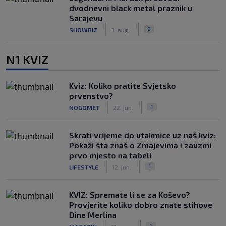
dvodnevni black metal praznik u
Sarajevu
|
|
0
SHOWBIZ
3. aug.
N1 KVIZ
Kviz: Koliko pratite Svjetsko
prvenstvo?
|
|
1
NOGOMET
22. jun.
Skrati vrijeme do utakmice uz naš kviz:
Pokaži šta znaš o Zmajevima i zauzmi
prvo mjesto na tabeli
|
|
1
LIFESTYLE
12. jun.
KVIZ: Spremate li se za Koševo?
Provjerite koliko dobro znate stihove
Dine Merlina
|
|
1