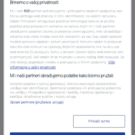
Brinemo o vašoj privatnosti
Mi i naši
603
partneri pohranjujemo i pristupamo osobnim podacima, kao
Oglas
što su pretraga web stranica ili lični identifikatori, na vašem računaru .
Odabir Prihvatam omogućava praćenje tehnologije kako bi se pružila
podrška dolje prikazanim svrhama na osnovu kojih mi i naši partneri
obrađujemo podatke Ukoliko je praćenje onemogućeno, neki od sadržaja i
reklama koje vidite možda neće biti relevantni za vas. Ovaj odabir postavki
možete ponovno odabrati i pritom promijeniti trenutni odabir ili pristanak
tako što ćete kliknuti na Upravljaj željenim postavkama link na dnu ove
web stranice [ili plutajuću ikonu u donjem lijevom dijelu web stranice, ako
je primjenjivo]. Vaš odabir će se mijenjati u okviru našeg Wеб локација. Za
više detalja, pogledajte Uredbu o postupanju s ličnim podacima.
Više
informacija o vašoj privatnosti
Mi i naši partneri obrađujemo podatke kako bismo pružali:
Koristite podatke o tačnoj geolokaciji. Aktivno skenirajte karakteristike
uređaja radi identifikacije. Spremanje podataka i/ili pristupanje podacima
Oglas
na uređaju. Prilagođeno oglašavanje i sadržaj, mjerenje oglašavanja i
sadržaja, istraživanje publike i razvoj usluga.
Spisak partnera (pružalaca usluga)
Prikaži svrhe