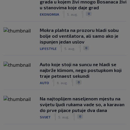
grada u kojem živi mnogo Bosanaca živi
u stanovima koje daje grad
|
|
0
EKONOMIJA
5. aug.
Mokra plahta na prozoru hladi sobu
bolje od ventilatora, ali samo ako je
ispunjen jedan uslov
|
|
0
LIFESTYLE
5. aug.
Auto koje stoji na suncu ne hladi se
najbrže klimom, nego postupkom koji
traje petnaest sekundi
|
|
0
AUTO
6. aug.
Na najtoplijem naseljenom mjestu na
svijetu ljudi rukama vade so, a karavan
do prve pijace putuje dva dana
|
|
0
SVIJET
5. aug.