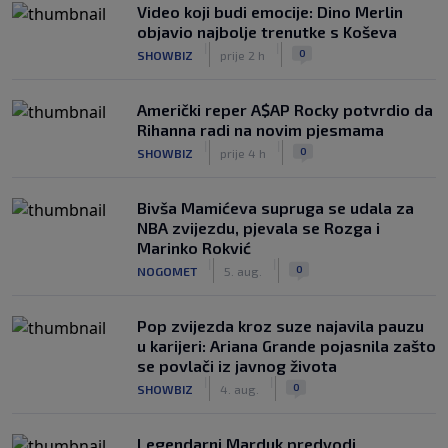
Video koji budi emocije: Dino Merlin
objavio najbolje trenutke s Koševa
|
|
0
SHOWBIZ
prije 2 h
Američki reper A$AP Rocky potvrdio da
Rihanna radi na novim pjesmama
|
|
0
SHOWBIZ
prije 4 h
Bivša Mamićeva supruga se udala za
NBA zvijezdu, pjevala se Rozga i
Marinko Rokvić
|
|
0
NOGOMET
5. aug.
Pop zvijezda kroz suze najavila pauzu
u karijeri: Ariana Grande pojasnila zašto
se povlači iz javnog života
|
|
0
SHOWBIZ
4. aug.
Legendarni Marduk predvodi