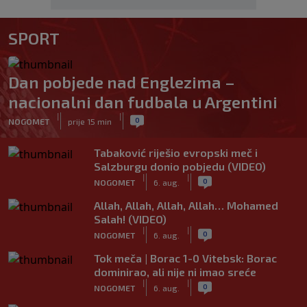
SPORT
Dan pobjede nad Englezima –
nacionalni dan fudbala u Argentini
|
|
0
NOGOMET
prije 15 min
Tabaković riješio evropski meč i
Salzburgu donio pobjedu (VIDEO)
|
|
0
NOGOMET
6. aug.
Allah, Allah, Allah, Allah… Mohamed
Salah! (VIDEO)
|
|
0
NOGOMET
6. aug.
Tok meča | Borac 1-0 Vitebsk: Borac
dominirao, ali nije ni imao sreće
|
|
0
NOGOMET
6. aug.