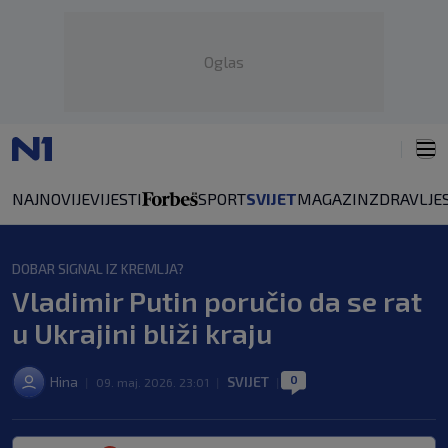
Oglas
NAJNOVIJE
VIJESTI
SPORT
SVIJET
MAGAZIN
ZDRAVLJE
DOBAR SIGNAL IZ KREMLJA?
Vladimir Putin poručio da se rat
u Ukrajini bliži kraju
0
Hina
SVIJET
|
09. maj. 2026. 23:01
|
|