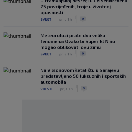
U tramvajskoj nesreći u Gelsenkirchenu
25 povrijeđenih, troje u životnoj
opasnosti
|
|
0
SVIJET
prije 1 h
Meteorolozi prate dva velika
fenomena: Ovako bi Super El Niño
mogao oblikovati ovu zimu
|
|
0
SVIJET
prije 1 h
Na Vilsonovom šetalištu u Sarajevu
predstavljeno 50 luksuznih i sportskih
automobila
|
|
0
VIJESTI
prije 1 h