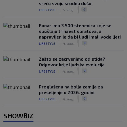
sreću svoju srodnu dušu
|
|
0
LIFESTYLE
5. aug.
Bunar imа 3.500 stepenica koje se
spuštaju trinaest spratova, a
napravljen je da bi ljudi imali vode ljeti
|
|
0
LIFESTYLE
4. aug.
Zašto se zacrvenimo od stida?
Odgovor krije ljudska evolucija
|
|
0
LIFESTYLE
4. aug.
Proglašena najbolja zemlja za
preseljenje u 2026. godini
|
|
0
LIFESTYLE
4. aug.
SHOWBIZ