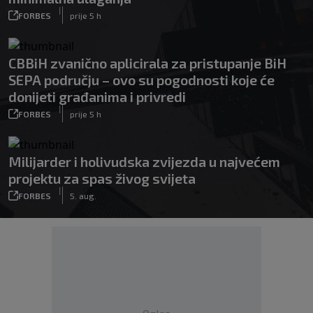
|
FORBES
prije 5 h
CBBiH zvanično aplicirala za pristupanje BiH
SEPA području – ovo su pogodnosti koje će
donijeti građanima i privredi
|
FORBES
prije 5 h
Milijarder i holivudska zvijezda u najvećem
projektu za spas živog svijeta
|
FORBES
5. aug.