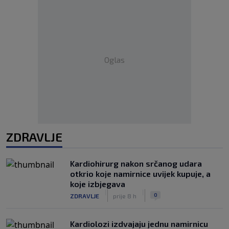
Oglas
ZDRAVLJE
Kardiohirurg nakon srčanog udara
otkrio koje namirnice uvijek kupuje, a
koje izbjegava
|
|
0
ZDRAVLJE
prije 8 h
Kardiolozi izdvajaju jednu namirnicu