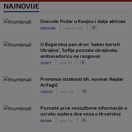
WNBA igračice odgovorile Kanteru
NAJNOVIJE
nakon provokacije: "Nećemo biti
politički pijuni"
|
|
0
KOŠARKA
prije 3 h
Dnevnik: Požar u Konjicu i dalje aktivan
|
|
0
DNEVNIK
prije 55 min
Infantino nekada poručivao: "Novac
FIFA-e je vaš novac", danas se suočava
s najvećom krizom
U Bugarskoj pao dron "kakav koristi
|
|
0
NOGOMET
prije 3 h
Ukrajina", Sofija pozvala ukrajinsku
ambasadoricu na razgovor
|
|
0
SVIJET
prije 1 h
Preminuo istaknuti bh. novinar Hajdar
Arifagić
|
|
0
VIJESTI
prije 2 h
Poznate prve neslužbene informacije o
uzroku sudara dva voza u Hrvatskoj
|
|
0
REGIJA
prije 2 h