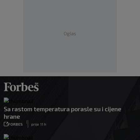
Oglas
Sa rastom temperatura porasle su i cijene
hrane
|
FORBES
prije 11 h