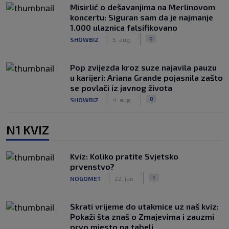
Misirlić o dešavanjima na Merlinovom
koncertu: Siguran sam da je najmanje
1.000 ulaznica falsifikovano
|
|
0
SHOWBIZ
5. aug.
Pop zvijezda kroz suze najavila pauzu
u karijeri: Ariana Grande pojasnila zašto
se povlači iz javnog života
|
|
0
SHOWBIZ
4. aug.
N1 KVIZ
Kviz: Koliko pratite Svjetsko
prvenstvo?
|
|
1
NOGOMET
22. jun.
Skrati vrijeme do utakmice uz naš kviz:
Pokaži šta znaš o Zmajevima i zauzmi
prvo mjesto na tabeli