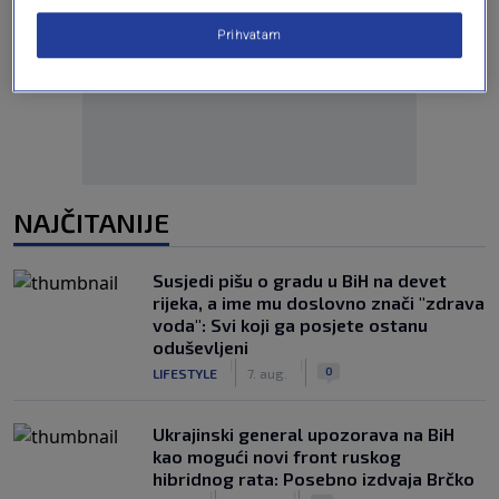
Prihvatam
Oglas
NAJČITANIJE
Susjedi pišu o gradu u BiH na devet
rijeka, a ime mu doslovno znači "zdrava
voda": Svi koji ga posjete ostanu
oduševljeni
|
|
0
LIFESTYLE
7. aug.
Ukrajinski general upozorava na BiH
kao mogući novi front ruskog
hibridnog rata: Posebno izdvaja Brčko
|
|