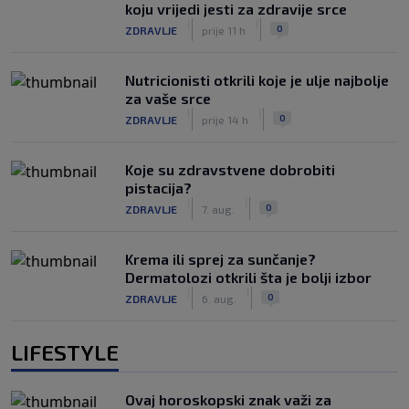
koju vrijedi jesti za zdravije srce
|
|
0
ZDRAVLJE
prije 11 h
Nutricionisti otkrili koje je ulje najbolje
za vaše srce
|
|
0
ZDRAVLJE
prije 14 h
Koje su zdravstvene dobrobiti
pistacija?
|
|
0
ZDRAVLJE
7. aug.
Krema ili sprej za sunčanje?
Dermatolozi otkrili šta je bolji izbor
|
|
0
ZDRAVLJE
6. aug.
LIFESTYLE
Ovaj horoskopski znak važi za