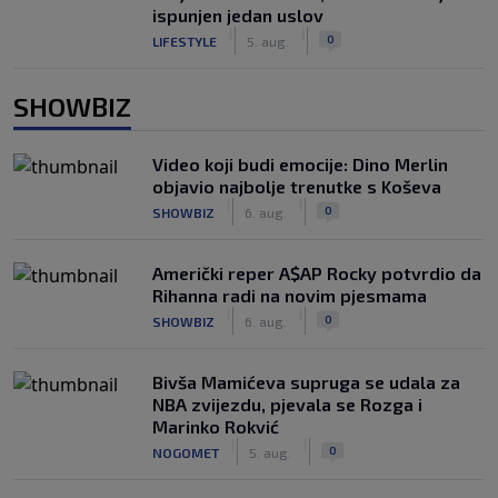
ispunjen jedan uslov
|
|
0
LIFESTYLE
5. aug.
SHOWBIZ
Video koji budi emocije: Dino Merlin
objavio najbolje trenutke s Koševa
|
|
0
SHOWBIZ
6. aug.
Američki reper A$AP Rocky potvrdio da
Rihanna radi na novim pjesmama
|
|
0
SHOWBIZ
6. aug.
Bivša Mamićeva supruga se udala za
NBA zvijezdu, pjevala se Rozga i
Marinko Rokvić
|
|
0
NOGOMET
5. aug.