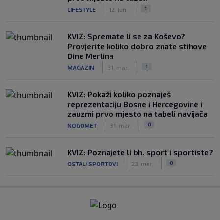
|
|
1
LIFESTYLE
12. jun.
KVIZ: Spremate li se za Koševo?
Provjerite koliko dobro znate stihove
Dine Merlina
|
|
1
MAGAZIN
31. mar.
KVIZ: Pokaži koliko poznaješ
reprezentaciju Bosne i Hercegovine i
zauzmi prvo mjesto na tabeli navijača
|
|
0
NOGOMET
31. mar.
KVIZ: Poznajete li bh. sport i sportiste?
|
|
0
OSTALI SPORTOVI
23. mar.