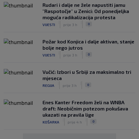
Rudari i dalje ne žele napustiti jamu
"Raspotočje" u Zenici: Od ponedjeljka
moguća radikalizacija protesta
|
|
0
VIJESTI
prije 3 h
Požar kod Konjica i dalje aktivan, stanje
bolje nego jutros
|
|
0
VIJESTI
prije 3 h
Vučić: Izbori u Srbiji za maksimalno tri
mjeseca
|
|
0
REGIJA
prije 3 h
Enes Kanter Freedom želi na WNBA
draft: Neobičnim potezom pokušava
ukazati na pravila lige
|
|
0
KOŠARKA
prije 4 h