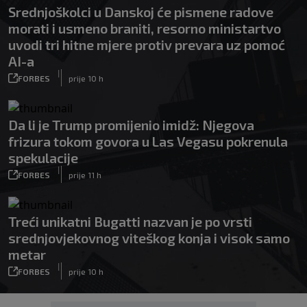
Srednjoškolci u Danskoj će pismene radove
morati i usmeno braniti, resorno ministartvo
uvodi tri hitne mjere protiv prevara uz pomoć
AI-a
|
FORBES
prije 10 h
Da li je Trump promijenio imidž: Njegova
frizura tokom govora u Las Vegasu pokrenula
spekulacije
|
FORBES
prije 11 h
Treći unikatni Bugatti nazvan je po vrsti
srednjovjekovnog viteškog konja i visok samo
metar
|
FORBES
prije 10 h