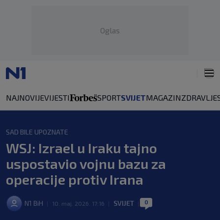
Oglas
NAJNOVIJE
VIJESTI
SPORT
SVIJET
MAGAZIN
ZDRAVLJE
SAD BILE UPOZNATE
WSJ: Izrael u Iraku tajno
uspostavio vojnu bazu za
operacije protiv Irana
0
N1 BiH
SVIJET
|
10. maj. 2026. 17:16
|
|