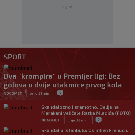
Oglas
SPORT
Dva "krompira" u Premijer ligi: Bez
golova u dvije utakmice prvog kola
|
|
0
NOGOMET
prije 31 min
Skandalozno i sramotno: Delije na
Marakani veličale Ratka Mladića (FOTO)
|
|
0
NOGOMET
prije 33 min
Skandal u Istanbulu: Osimhen krenuo u