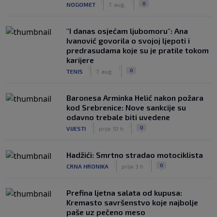
|
|
0
NOGOMET
7. aug.
"I danas osjećam ljubomoru": Ana
Ivanović govorila o svojoj ljepoti i
predrasudama koje su je pratile tokom
karijere
|
|
0
TENIS
7. aug.
Baronesa Arminka Helić nakon požara
kod Srebrenice: Nove sankcije su
odavno trebale biti uvedene
|
|
0
VIJESTI
prije 10 h
Hadžići: Smrtno stradao motociklista
|
|
0
CRNA HRONIKA
prije 3 h
Prefina ljetna salata od kupusa:
Kremasto savršenstvo koje najbolje
paše uz pečeno meso