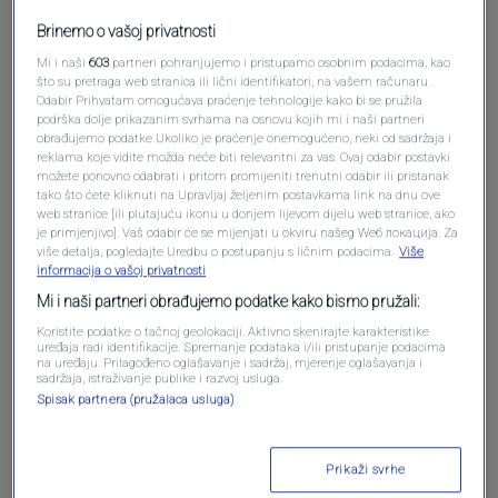
Pošalji komentar
Brinemo o vašoj privatnosti
Mi i naši
603
partneri pohranjujemo i pristupamo osobnim podacima, kao
što su pretraga web stranica ili lični identifikatori, na vašem računaru .
Odabir Prihvatam omogućava praćenje tehnologije kako bi se pružila
podrška dolje prikazanim svrhama na osnovu kojih mi i naši partneri
obrađujemo podatke Ukoliko je praćenje onemogućeno, neki od sadržaja i
reklama koje vidite možda neće biti relevantni za vas. Ovaj odabir postavki
možete ponovno odabrati i pritom promijeniti trenutni odabir ili pristanak
tako što ćete kliknuti na Upravljaj željenim postavkama link na dnu ove
web stranice [ili plutajuću ikonu u donjem lijevom dijelu web stranice, ako
je primjenjivo]. Vaš odabir će se mijenjati u okviru našeg Wеб локација. Za
više detalja, pogledajte Uredbu o postupanju s ličnim podacima.
Više
Oglas
informacija o vašoj privatnosti
Mi i naši partneri obrađujemo podatke kako bismo pružali:
Koristite podatke o tačnoj geolokaciji. Aktivno skenirajte karakteristike
uređaja radi identifikacije. Spremanje podataka i/ili pristupanje podacima
na uređaju. Prilagođeno oglašavanje i sadržaj, mjerenje oglašavanja i
sadržaja, istraživanje publike i razvoj usluga.
Spisak partnera (pružalaca usluga)
Prikaži svrhe