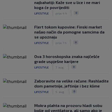
najbahatiji: Kaže sve u lice i ne mari
koga će povrijediti
|
|
0
LIFESTYLE
prije 4 h
Flert tokom kupovine: Finski market
našao način da pomogne samcima da
se upoznaju
|
|
0
LIFESTYLE
prije 7 h
Ova 3 horoskopska znaka najčešće
grade uspješne karijere
|
|
0
LIFESTYLE
7. aug.
Zaboravite na velike račune: Rashladite
dom pametnije, jeftinije i bez klime
|
|
0
LIFESTYLE
5. aug.
Mokra plahta na prozoru hladi sobu
bolje od ventilatora, ali samo ako je