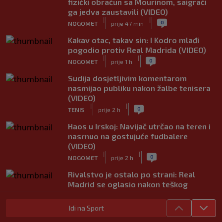
fizički obračun sa Mourinom, saigrači
ga jedva zaustavili (VIDEO)
|
|
0
NOGOMET
prije 47 min
Kakav otac, takav sin: I Kodro mlađi
pogodio protiv Real Madrida (VIDEO)
|
|
0
NOGOMET
prije 1 h
Sudija dosjetljivim komentarom
nasmijao publiku nakon žalbe tenisera
(VIDEO)
|
|
0
TENIS
prije 2 h
Haos u Irskoj: Navijač utrčao na teren i
nasrnuo na gostujuće fudbalere
(VIDEO)
|
|
0
NOGOMET
prije 2 h
Rivalstvo je ostalo po strani: Real
Madrid se oglasio nakon teškog
gubitka Lionela Messija
|
|
0
NOGOMET
prije 2 h
Idi na Sport