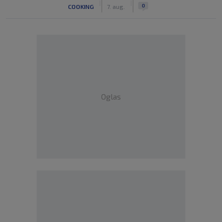
|
|
0
COOKING
7. aug.
Oglas