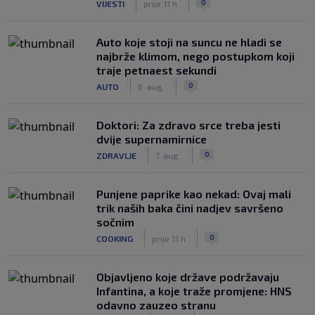
0
VIJESTI
prije 11 h
Auto koje stoji na suncu ne hladi se
najbrže klimom, nego postupkom koji
traje petnaest sekundi
|
|
0
AUTO
6. aug.
Doktori: Za zdravo srce treba jesti
dvije supernamirnice
|
|
0
ZDRAVLJE
7. aug.
Punjene paprike kao nekad: Ovaj mali
trik naših baka čini nadjev savršeno
sočnim
|
|
0
COOKING
prije 11 h
Objavljeno koje države podržavaju
Infantina, a koje traže promjene: HNS
odavno zauzeo stranu