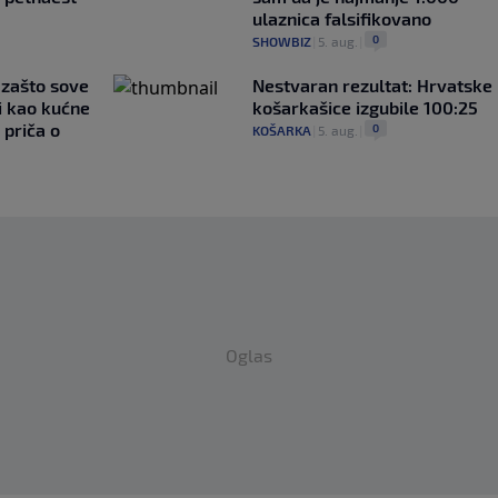
ulaznica falsifikovano
0
SHOWBIZ
|
5. aug.
|
a zašto sove
Nestvaran rezultat: Hrvatske
i kao kućne
košarkašice izgubile 100:25
 priča o
0
KOŠARKA
|
5. aug.
|
Oglas