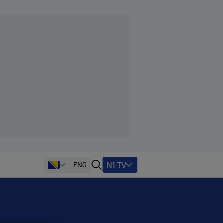
N1 TV
ENG