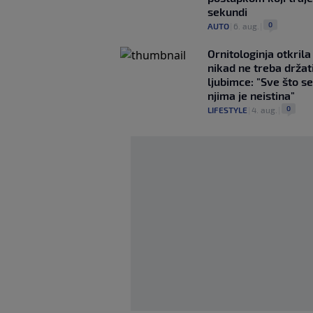
sekundi
0
AUTO
|
6. aug.
|
Ornitologinja otkril
nikad ne treba držat
ljubimce: "Sve što se
njima je neistina"
0
LIFESTYLE
|
4. aug.
|