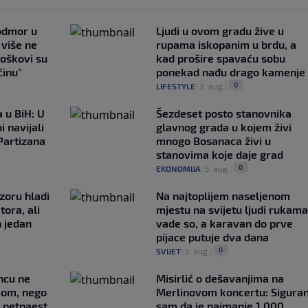
 odmor u
Ljudi u ovom gradu žive u
e više ne
rupama iskopanim u brdu, a
roškovi su
kad prošire spavaću sobu
ćinu"
ponekad nađu drago kamenje
0
LIFESTYLE
|
2. aug.
|
 u BiH: U
Šezdeset posto stanovnika
i navijali
glavnog grada u kojem živi
Partizana
mnogo Bosanaca živi u
stanovima koje daje grad
0
EKONOMIJA
|
5. aug.
|
zoru hladi
Na najtoplijem naseljenom
tora, ali
mjestu na svijetu ljudi rukama
n jedan
vade so, a karavan do prve
pijace putuje dva dana
0
SVIJET
|
5. aug.
|
uncu ne
Misirlić o dešavanjima na
imom, nego
Merlinovom koncertu: Sigura
e petnaest
sam da je najmanje 1.000