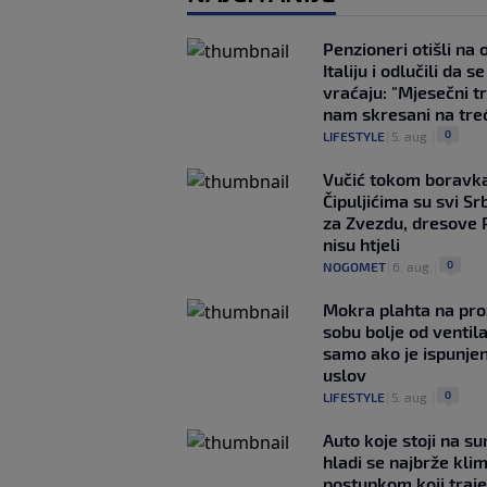
Penzioneri otišli na
Italiju i odlučili da s
vraćaju: "Mjesečni t
nam skresani na tre
0
LIFESTYLE
|
5. aug.
|
Vučić tokom boravka
Čipuljićima su svi Srb
za Zvezdu, dresove 
nisu htjeli
0
NOGOMET
|
6. aug.
|
Mokra plahta na pro
sobu bolje od ventila
samo ako je ispunje
uslov
0
LIFESTYLE
|
5. aug.
|
Auto koje stoji na s
hladi se najbrže kl
postupkom koji traj