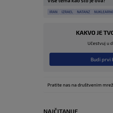
Više tema kao što je ova?
IRAN
IZRAEL
NATANZ
NUKLEARNO
KAKVO JE TV
Učestvuj u di
Budi prvi 
Pratite nas na društvenim mr
NAJČITANIJE