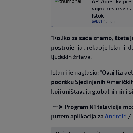
AP: Amerika pre
vojne resurse na 
istok
SVIJET
|
13. jun.
"
Koliko za sada znamo, šteta j
postrojenja
", rekao je Islami, 
ljudskih žrtava.
Islami je naglasio: "
Ovaj [izrae
podršku Sjedinjenih Američki
koji uništavaju globalni mir i 
╰┈➤ Program N1 televizije mo
putem aplikacija za
Android
/