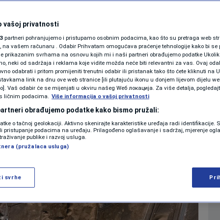
ontaminacija" u
SHOWBIZ
trojenju koje je
KOLUMNE
 vašoj privatnosti
3
partneri pohranjujemo i pristupamo osobnim podacima, kao što su pretraga web stran
ori, na vašem računaru . Odabir Prihvatam omogućava praćenje tehnologije kako bi se 
je prikazanim svrhama na osnovu kojih mi i naši partneri obrađujemo podatke Ukoliko
 neki od sadržaja i reklama koje vidite možda neće biti relevantni za vas. Ovaj odab
PODCAST
no odabrati i pritom promijeniti trenutni odabir ili pristanak tako što ćete kliknuti na U
0
:02
SVIJET
komentara
|
|
tavkama link na dnu ove web stranice [ili plutajuću ikonu u donjem lijevom dijelu we
N1 SPECIJAL
vo]. Vaš odabir će se mijenjati u okviru našeg Wеб локација. Za više detalja, pogledaj
s ličnim podacima.
Više informacija o vašoj privatnosti
FENOMENI
 partneri obrađujemo podatke kako bismo pružali:
Više
datke o tačnoj geolokaciji. Aktivno skenirajte karakteristike uređaja radi identifikacije.
NEISTRAŽENO
ili pristupanje podacima na uređaju. Prilagođeno oglašavanje i sadržaj, mjerenje ogl
traživanje publike i razvoj usluga.
tnera (pružalaca usluga)
VIRALNO
FOTO
ži svrhe
Pri
PROMO
VIDEO