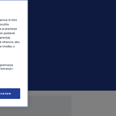
ica ili lični
pružila
 je praćenje
ir postavki
pravljaj
b stranice, ako
te Uredbu o
 Spremanje
ašavanja i
hvatam