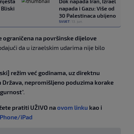
mješta
Dok napada Iran, Izrael
Bliski
napada i Gazu: Više od
30 Palestinaca ubijeno
SVIJET
|
13. jun.
e ograničena na površinske dijelove
dodajući da u izraelskim udarima nije bilo
lski] režim već godinama, uz direktnu
h Država, nepromišljeno poduzima korake
sigurnost
".
žete pratiti UŽIVO na
ovom linku
kao i
iPhone/iPad