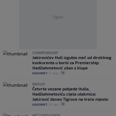
Oglas
CHAMPIONSHIP
Jakirovićev Hull izgubio meč od direktnog
konkurenta u borbi za Premiership:
Hadžiahmetović ušao s klupe
0
NOGOMET
|
3. mar.
|
BRAVO!
Četvrta vezane pobjede Hulla,
Hadžiahmetoviću cijela utakmica:
Jakirović doveo Tigrove na treće mjesto
0
NOGOMET
|
31. jan.
|
HIT U ENGLESKOJ