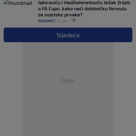
Jakiroviću i Hadžiahmetoviću težak žrijeb
u FA Cupu, kako naći dobitničku formulu
za svjetske prvake?
0
NOGOMET
|
12. jan.
|
Sljedeća
Oglas