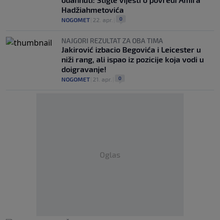
Hadžiahmetovića
0
NOGOMET
|
22. apr.
|
NAJGORI REZULTAT ZA OBA TIMA
Jakirović izbacio Begovića i Leicester u
niži rang, ali ispao iz pozicije koja vodi u
doigravanje!
0
NOGOMET
|
21. apr.
|
Oglas