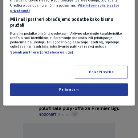
mijenjati u okviru našeg Wеб локација. Za više detalja, pogledajte
Nakon što je bio otpisan za Svjetsko
Uredbu o postupanju s ličnim podacima.
Više informacija o vašoj
prvenstvo: Zmaj se vratio treninzima i
privatnosti
konkuriše za meč sezone
Mi i naši partneri obrađujemo podatke kako bismo
0
NOGOMET
|
19. maj.
|
pružali:
Koristite podatke o tačnoj geolokaciji. Aktivno skenirajte karakteristike
Sa Ilidže na Wembley: Hadžiahmetović
uređaja radi identifikacije. Spremanje podataka i/ili pristupanje
podacima na uređaju. Prilagođeno oglašavanje i sadržaj, mjerenje
posjetio načelnika Muzura uoči
oglašavanja i sadržaja, istraživanje publike i razvoj usluga.
“najskuplje utakmice”
Spisak partnera (pružalaca usluga)
0
NOGOMET
|
14. maj.
|
Jakirovićev Hull remizirao u prvoj
Prikaži svrhe
polufinalnoj utakmici doigravanja za
Premier ligu
0
NOGOMET
|
8. maj.
|
Prihvatam
Evo protiv koga Jakirovićev Hull igra
polufinale play-offa za Premier ligu
0
NOGOMET
|
2. maj.
|