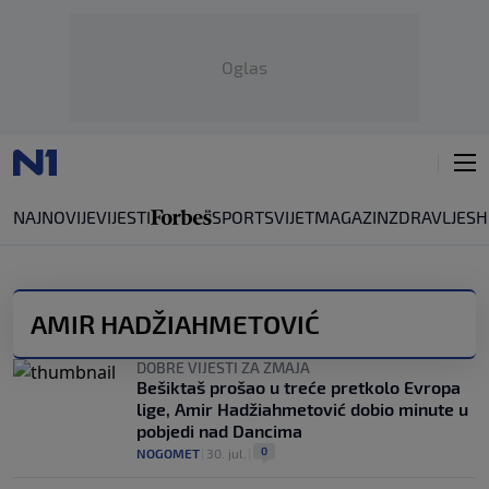
Oglas
NAJNOVIJE
VIJESTI
SPORT
SVIJET
MAGAZIN
ZDRAVLJE
SH
AMIR HADŽIAHMETOVIĆ
DOBRE VIJESTI ZA ZMAJA
Bešiktaš prošao u treće pretkolo Evropa
lige, Amir Hadžiahmetović dobio minute u
pobjedi nad Dancima
0
NOGOMET
|
30. jul.
|