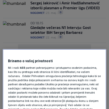
Sergej Jakirović i Amir Hadžiahmetović
izborili plasman u Premier ligu (VIDEO)
0
NOGOMET
|
23. maj.
|
OD 18:15
Gledajte večeras N1 Intervju: Gost
selektor BiH Sergej Barbarez
0
NOGOMET
|
22. maj.
|
Brinemo o vašoj privatnosti
Mi i naši
603
partneri pohranjujemo i pristupamo osobnim podacima,
kao što su pretraga web stranica ili lični identifikatori, na vašem
Oglas
računaru . Odabir Prihvatam omogućava praćenje tehnologije kako bi se
pružila podrška dolje prikazanim svrhama na osnovu kojih mi i naši
partneri obrađujemo podatke Ukoliko je praćenje onemogućeno, neki od
sadržaja i reklama koje vidite možda neće biti relevantni za vas. Ovaj
odabir postavki možete ponovno odabrati i pritom promijeniti trenutni
odabir ili pristanak tako što ćete kliknuti na Upravljaj željenim
postavkama link na dnu ove web stranice [ili plutajuću ikonu u donjem
lijevom dijelu web stranice, ako je primjenjivo]. Vaš odabir će se
AMIR HADŽIAHMETOVIĆ