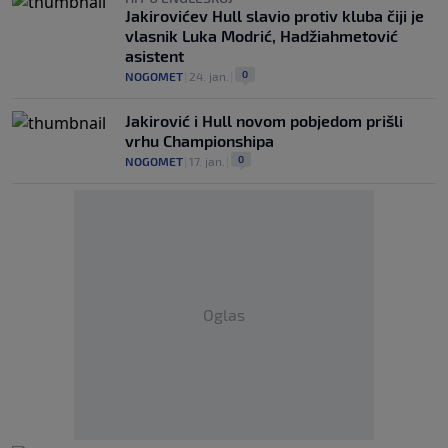
Jakirovićev Hull slavio protiv kluba čiji je
vlasnik Luka Modrić, Hadžiahmetović
asistent
0
NOGOMET
|
24. jan.
|
Jakirović i Hull novom pobjedom prišli
vrhu Championshipa
0
NOGOMET
|
17. jan.
|
Oglas