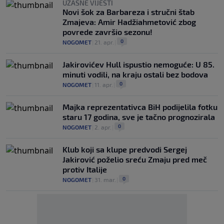
UŽASNE VIJESTI
Novi šok za Barbareza i stručni štab
Zmajeva: Amir Hadžiahmetović zbog
povrede završio sezonu!
0
NOGOMET
|
21. apr.
|
Jakirovićev Hull ispustio nemoguće: U 85.
minuti vodili, na kraju ostali bez bodova
0
NOGOMET
|
11. apr.
|
Majka reprezentativca BiH podijelila fotku
staru 17 godina, sve je tačno prognozirala
0
NOGOMET
|
2. apr.
|
Klub koji sa klupe predvodi Sergej
Jakirović poželio sreću Zmaju pred meč
protiv Italije
0
NOGOMET
|
31. mar.
|