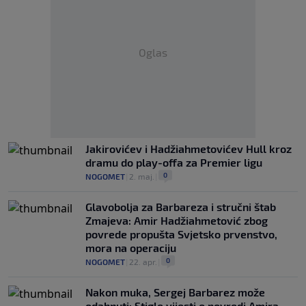
Oglas
Jakirovićev i Hadžiahmetovićev Hull kroz
dramu do play-offa za Premier ligu
0
NOGOMET
|
2. maj.
|
Glavobolja za Barbareza i stručni štab
Zmajeva: Amir Hadžiahmetović zbog
povrede propušta Svjetsko prvenstvo,
mora na operaciju
0
NOGOMET
|
22. apr.
|
Nakon muka, Sergej Barbarez može
odahnuti: Stigle vijesti o povredi Amira