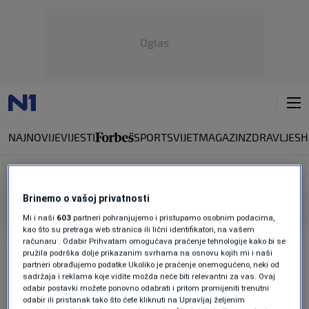
Oglas
NAJNOVIJE
VIJESTI
SPORT
SVIJET
MAGAZIN
ZDRAVLJE
SH
Brinemo o vašoj privatnosti
ASIM FERHATOVIĆ HASE STADION
Mi i naši
603
partneri pohranjujemo i pristupamo osobnim podacima,
kao što su pretraga web stranica ili lični identifikatori, na vašem
Zmajoforija na ulicama Sarajeva:
računaru . Odabir Prihvatam omogućava praćenje tehnologije kako bi se
Pogledajte atmosferu pred meč na
pružila podrška dolje prikazanim svrhama na osnovu kojih mi i naši
Koševu (FOTO)
partneri obrađujemo podatke Ukoliko je praćenje onemogućeno, neki od
0
NOGOMET
|
29. maj.
|
sadržaja i reklama koje vidite možda neće biti relevantni za vas. Ovaj
odabir postavki možete ponovno odabrati i pritom promijeniti trenutni
odabir ili pristanak tako što ćete kliknuti na Upravljaj željenim
SAOPŠTENJE NA FACEBOOKU