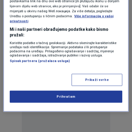
postavkama link na dnu ove web stranice [ili plutajuću ikonu u donjem
Mandić o rekonstrukciji Koševa, pa
lijevom dijelu web stranice, ako je primjenjivo]. Vaš odabir će se
prozvao Mamića: Šta bjegunac od EU
mijenjati u okviru našeg Wеб локација. Za više detalja, pogledajte
pravosuđa radi u mom klubu?
Uredbu o postupanju s ličnim podacima.
Više informacija o vašoj
0
privatnosti
NOGOMET
|
17. apr.
|
Mi i naši partneri obrađujemo podatke kako bismo
FSBiH kaznio Sarajevo, zatvorena tribina
pružali:
na stadionu Koševo pred susret protiv
Koristite podatke o tačnoj geolokaciji. Aktivno skenirajte karakteristike
Sloge
uređaja radi identifikacije. Spremanje podataka i/ili pristupanje
podacima na uređaju. Prilagođeno oglašavanje i sadržaj, mjerenje
0
NOGOMET
|
7. nov.
|
oglašavanja i sadržaja, istraživanje publike i razvoj usluga.
Spisak partnera (pružalaca usluga)
Prikaži svrhe
Prihvatam
Oglas