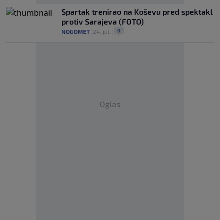
Spartak trenirao na Koševu pred spektakl
protiv Sarajeva (FOTO)
0
NOGOMET
|
24. jul.
|
Oglas