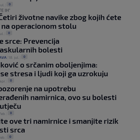
0
jul.
|
E IH"
Četiri životne navike zbog kojih ćete
i na operacionom stolu
0
ul.
|
te srce: Prevencija
askularnih bolesti
0
AVA
|
18. jul.
|
aković o srčanim oboljenjima:
se stresa i ljudi koji ga uzrokuju
0
apr.
|
pozorenje na upotrebu
erađenih namirnica, ovo su bolesti
 utječu
0
feb.
|
te ove tri namirnice i smanjite rizik
sti srca
0
feb.
|