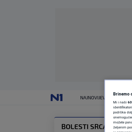
Brinemo o
NAJNOVIJE
VIJESTI
Mi i naši
60
identifikat
podrška dol
onemogućeno,
možete ponov
BOLESTI SRCA
željenim pos