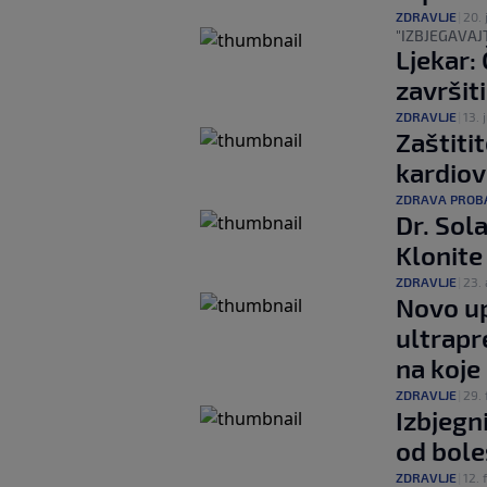
ZDRAVLJE
|
20. 
"IZBJEGAVAJT
Ljekar: 
završit
ZDRAVLJE
|
13. j
Zaštiti
kardiov
ZDRAVA PROB
Dr. Sol
Klonite 
ZDRAVLJE
|
23. 
Novo u
ultrapr
na koje
ZDRAVLJE
|
29. 
Izbjegni
od bole
ZDRAVLJE
|
12. 