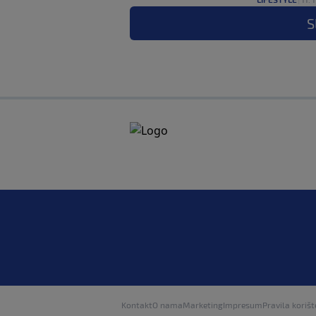
S
Kontakt
O nama
Marketing
Impresum
Pravila korišt