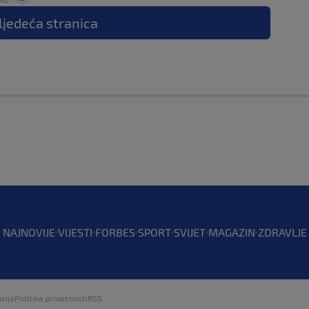
ljedeća
stranica
NAJNOVIJE
VIJESTI
FORBES
SPORT
SVIJET
MAGAZIN
ZDRAVLJE
enja
Politika privatnosti
RSS