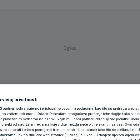
Oglas
 vašoj privatnosti
SPORT
SVIJET
MAGAZIN
3
partneri pohranjujemo i pristupamo osobnim podacima, kao što su pretraga web stran
ZDRAVLJE
ori, na vašem računaru . Odabir Prihvatam omogućava praćenje tehnologije kako bi se 
je prikazanim svrhama na osnovu kojih mi i naši partneri obrađujemo podatke Ukoliko
 neki od sadržaja i reklama koje vidite možda neće biti relevantni za vas. Ovaj odab
SHOWBIZ
no odabrati i pritom promijeniti trenutni odabir ili pristanak tako što ćete kliknuti na U
tavkama link na dnu ove web stranice [ili plutajuću ikonu u donjem lijevom dijelu we