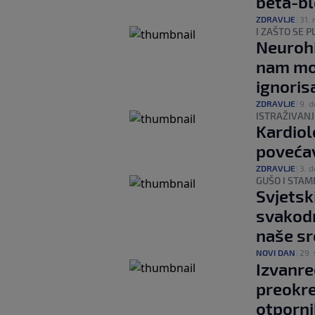
beta-b
ZDRAVLJE
|
31. 
I ZAŠTO SE 
Neurohi
nam moz
ignoris
ZDRAVLJE
|
9. d
ISTRAŽIVANJ
Kardiol
povećav
ZDRAVLJE
|
3. d
GUŠO I STAM
Svjetsk
svakod
naše sr
NOVI DAN
|
29. 
Izvanre
preokre
otporni