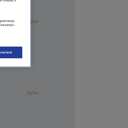
te Uredbu o
Oglas
 Spremanje
ašavanja i
hvatam
Oglas