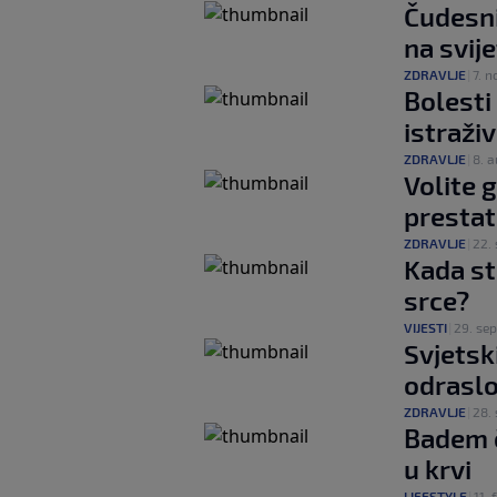
Čudesni 
na svij
ZDRAVLJE
|
7. n
Bolesti
istraži
ZDRAVLJE
|
8. a
Volite 
prestat
ZDRAVLJE
|
22. 
Kada st
srce?
VIJESTI
|
29. sep
Svjetsk
odraslo
ZDRAVLJE
|
28. 
Badem č
u krvi
LIFESTYLE
|
11. 