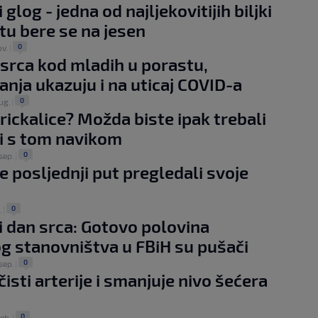
glog - jedna od najljekovitijih biljki
etu bere se na jesen
0
ov.
|
 srca kod mladih u porastu,
vanja ukazuju i na uticaj COVID-a
0
ug.
|
grickalice? Možda biste ipak trebali
i s tom navikom
0
sep.
|
e posljednji put pregledali svoje
0
.
|
i dan srca: Gotovo polovina
g stanovništva u FBiH su pušači
0
sep.
|
isti arterije i smanjuje nivo šećera
0
feb.
|