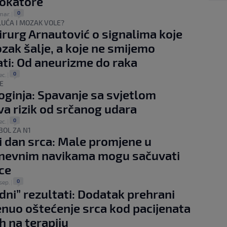
lokatore
0
mar.
|
PLUĆA I MOZAK VOLE?
rurg Arnautović o signalima koje
ak šalje, a koje ne smijemo
ati: Od aneurizme do raka
0
ec.
|
E
oginja: Spavanje sa svjetlom
a rizik od srčanog udara
0
ec.
|
BOL ZA N1
i dan srca: Male promjene u
nevnim navikama mogu sačuvati
ce
0
sep.
|
dni” rezultati: Dodatak prehrani
nuo oštećenje srca kod pacijenata
h na terapiju