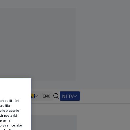
N1 TV
ENG
ica ili lični
pružila
 je praćenje
ir postavki
pravljaj
b stranice, ako