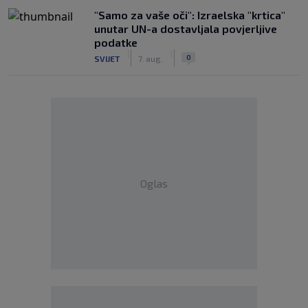
"Samo za vaše oči": Izraelska "krtica"
unutar UN-a dostavljala povjerljive
podatke
|
|
0
SVIJET
7. aug.
Oglas