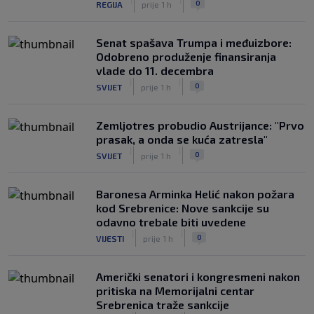
0
REGIJA
prije 1 h
Senat spašava Trumpa i međuizbore:
Odobreno produženje finansiranja
vlade do 11. decembra
|
|
0
SVIJET
prije 1 h
Zemljotres probudio Austrijance: "Prvo
prasak, a onda se kuća zatresla"
|
|
0
SVIJET
prije 1 h
Baronesa Arminka Helić nakon požara
kod Srebrenice: Nove sankcije su
odavno trebale biti uvedene
|
|
0
VIJESTI
prije 1 h
Američki senatori i kongresmeni nakon
pritiska na Memorijalni centar
Srebrenica traže sankcije