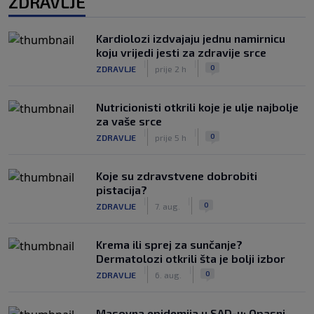
ZDRAVLJE
Kardiolozi izdvajaju jednu namirnicu
koju vrijedi jesti za zdravije srce
|
|
0
ZDRAVLJE
prije 2 h
Nutricionisti otkrili koje je ulje najbolje
za vaše srce
|
|
0
ZDRAVLJE
prije 5 h
Koje su zdravstvene dobrobiti
pistacija?
|
|
0
ZDRAVLJE
7. aug.
Krema ili sprej za sunčanje?
Dermatolozi otkrili šta je bolji izbor
|
|
0
ZDRAVLJE
6. aug.
Masovna epidemija u SAD-u: Opasni