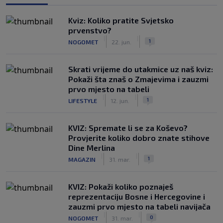
Kviz: Koliko pratite Svjetsko
prvenstvo?
|
|
1
NOGOMET
22. jun.
Skrati vrijeme do utakmice uz naš kviz:
Pokaži šta znaš o Zmajevima i zauzmi
prvo mjesto na tabeli
|
|
1
LIFESTYLE
12. jun.
KVIZ: Spremate li se za Koševo?
Provjerite koliko dobro znate stihove
Dine Merlina
|
|
1
MAGAZIN
31. mar.
KVIZ: Pokaži koliko poznaješ
reprezentaciju Bosne i Hercegovine i
zauzmi prvo mjesto na tabeli navijača
|
|
0
NOGOMET
31. mar.