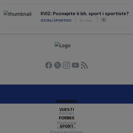
KVIZ: Poznajete li bh. sport i sportiste?
|
|
0
OSTALI SPORTOVI
23. mar.
NAJNOVIJE
VIJESTI
Kontakt
FORBES
O nama
Marketing
SPORT
Impresum
Pravila korištenja