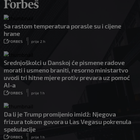
Sa rastom temperatura porasle su i cijene
hrane
|
FORBES
prije 2 h
Srednjoškolci u Danskoj će pismene radove
morati i usmeno braniti, resorno ministartvo
uvodi tri hitne mjere protiv prevara uz pomoć
AI-a
|
FORBES
prije 1 h
Da li je Trump promijenio imidž: Njegova
frizura tokom govora u Las Vegasu pokrenula
spekulacije
|
FORBES
prije 1 h