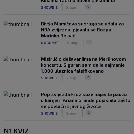
Rihanna radi na novim pjesmama
|
|
0
SHOWBIZ
6. aug.
Bivša Mamićeva supruga se udala za
NBA zvijezdu, pjevala se Rozga i
Marinko Rokvić
|
|
0
NOGOMET
5. aug.
Misirlić o dešavanjima na Merlinovom
koncertu: Siguran sam da je najmanje
1.000 ulaznica falsifikovano
|
|
0
SHOWBIZ
5. aug.
Pop zvijezda kroz suze najavila pauzu
u karijeri: Ariana Grande pojasnila zašto
se povlači iz javnog života
|
|
0
SHOWBIZ
4. aug.
N1 KVIZ