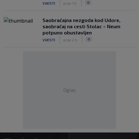
|
|
0
VIJESTI
prije 1 h
Saobraćajna nezgoda kod Udore,
saobraćaj na cesti Stolac – Neum
potpuno obustavljen
|
|
0
VIJESTI
prije 2 h
Oglas