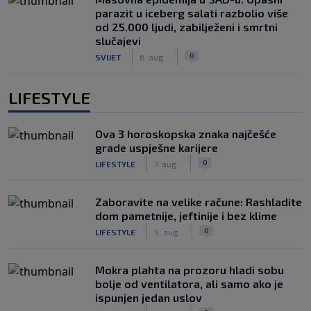
parazit u iceberg salati razbolio više
od 25.000 ljudi, zabilježeni i smrtni
slučajevi
|
|
0
SVIJET
6. aug.
LIFESTYLE
Ova 3 horoskopska znaka najčešće
grade uspješne karijere
|
|
0
LIFESTYLE
7. aug.
Zaboravite na velike račune: Rashladite
dom pametnije, jeftinije i bez klime
|
|
0
LIFESTYLE
5. aug.
Mokra plahta na prozoru hladi sobu
bolje od ventilatora, ali samo ako je
ispunjen jedan uslov
|
|