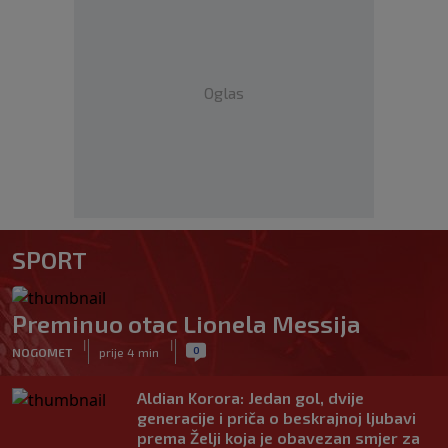
Oglas
SPORT
Preminuo otac Lionela Messija
|
|
0
NOGOMET
prije 4 min
Aldian Korora: Jedan gol, dvije
generacije i priča o beskrajnoj ljubavi
prema Želji koja je obavezan smjer za