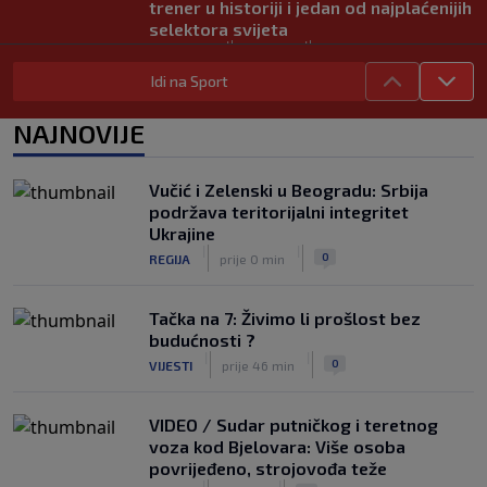
trener u historiji i jedan od najplaćenijih
selektora svijeta
|
|
0
NOGOMET
prije 5 h
Idi na Sport
Otkriveno ko je bio Georginina prva
ljubav: Njihova priča ponovo postala
NAJNOVIJE
viralna
|
|
0
NOGOMET
7. aug.
Vučić i Zelenski u Beogradu: Srbija
Neočekivan transfer na pomolu:
podržava teritorijalni integritet
Monaco se uključio u utrku za Lukakua
Ukrajine
|
|
0
NOGOMET
7. aug.
|
|
0
REGIJA
prije 0 min
Tačka na 7: Živimo li prošlost bez
budućnosti ?
|
|
0
VIJESTI
prije 46 min
VIDEO / Sudar putničkog i teretnog
voza kod Bjelovara: Više osoba
povrijeđeno, strojovođa teže
|
|