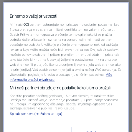
Pošalji komentar
Brinemo o vašoj privatnosti
Mi i naši
603
partneri pohranjujemo i pristupamo osobnim podacima, kao
što su pretraga web stranica ili lični identifikatori, na vašem računaru .
Odabir Prihvatam omogućava praćenje tehnologije kako bi se pružila
podrška dolje prikazanim svrhama na osnovu kojih mi i naši partneri
obrađujemo podatke Ukoliko je praćenje onemogućeno, neki od sadržaja i
reklama koje vidite možda neće biti relevantni za vas. Ovaj odabir postavki
možete ponovno odabrati i pritom promijeniti trenutni odabir ili pristanak
tako što ćete kliknuti na Upravljaj željenim postavkama link na dnu ove
web stranice [ili plutajuću ikonu u donjem lijevom dijelu web stranice, ako
je primjenjivo]. Vaš odabir će se mijenjati u okviru našeg Wеб локација. Za
više detalja, pogledajte Uredbu o postupanju s ličnim podacima.
Više
Oglas
informacija o vašoj privatnosti
Mi i naši partneri obrađujemo podatke kako bismo pružali:
Koristite podatke o tačnoj geolokaciji. Aktivno skenirajte karakteristike
uređaja radi identifikacije. Spremanje podataka i/ili pristupanje podacima
na uređaju. Prilagođeno oglašavanje i sadržaj, mjerenje oglašavanja i
sadržaja, istraživanje publike i razvoj usluga.
Spisak partnera (pružalaca usluga)