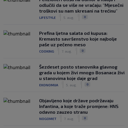
odlučili da se više ne vraćaju: "Mjesečni
troškovi su nam skresani na trećinu"
|
|
0
LIFESTYLE
5. aug.
Prefina ljetna salata od kupusa:
Kremasto savršenstvo koje najbolje
paše uz pečeno meso
|
|
0
COOKING
7. aug.
Šezdeset posto stanovnika glavnog
grada u kojem živi mnogo Bosanaca živi
u stanovima koje daje grad
|
|
0
EKONOMIJA
5. aug.
Objavljeno koje države podržavaju
Infantina, a koje traže promjene: HNS
odavno zauzeo stranu
|
|
0
NOGOMET
7. aug.