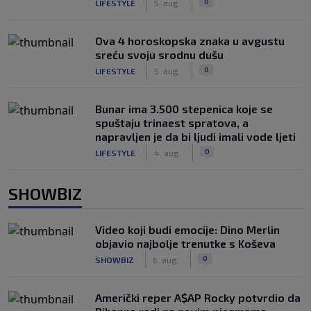
0
LIFESTYLE
5. aug.
Ova 4 horoskopska znaka u avgustu
sreću svoju srodnu dušu
|
|
0
LIFESTYLE
5. aug.
Bunar imа 3.500 stepenica koje se
spuštaju trinaest spratova, a
napravljen je da bi ljudi imali vode ljeti
|
|
0
LIFESTYLE
4. aug.
SHOWBIZ
Video koji budi emocije: Dino Merlin
objavio najbolje trenutke s Koševa
|
|
0
SHOWBIZ
6. aug.
Američki reper A$AP Rocky potvrdio da