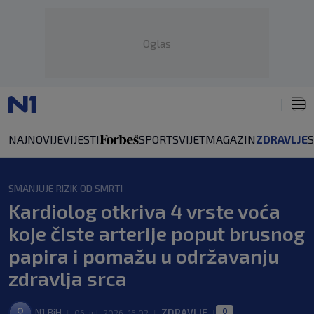
Oglas
NAJNOVIJE
VIJESTI
SPORT
SVIJET
MAGAZIN
ZDRAVLJE
SMANJUJE RIZIK OD SMRTI
Kardiolog otkriva 4 vrste voća
koje čiste arterije poput brusnog
papira i pomažu u održavanju
zdravlja srca
0
N1 BiH
ZDRAVLJE
|
06. jul. 2026. 16:02
|
|