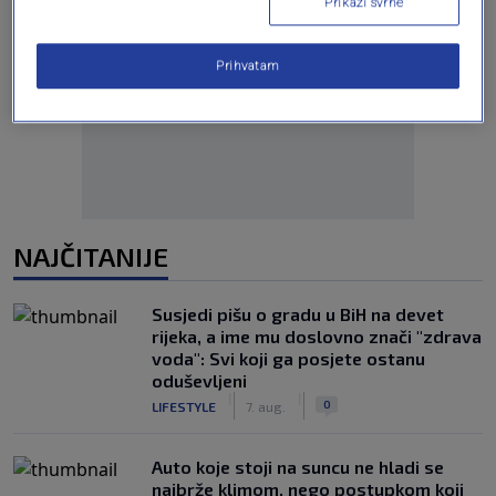
Prikaži svrhe
Prihvatam
Oglas
NAJČITANIJE
Susjedi pišu o gradu u BiH na devet
rijeka, a ime mu doslovno znači "zdrava
voda": Svi koji ga posjete ostanu
oduševljeni
|
|
0
LIFESTYLE
7. aug.
Auto koje stoji na suncu ne hladi se
najbrže klimom, nego postupkom koji