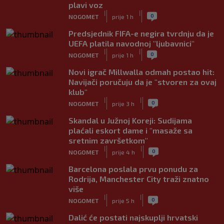
plavi voz
|
|
0
NOGOMET
prije 1 h
Predsjednik FIFA-e negira tvrdnju da je
UEFA platila navodnoj "ljubavnici"
|
|
0
NOGOMET
prije 1 h
Novi igrač Millwalla odmah postao hit:
Navijači poručuju da je "stvoren za ovaj
klub"
|
|
0
NOGOMET
prije 3 h
Skandal u Južnoj Koreji: Sudijama
plaćali eskort dame i "masaže sa
sretnim završetkom"
|
|
0
NOGOMET
prije 4 h
Barcelona poslala prvu ponudu za
Rodrija, Manchester City traži znatno
više
|
|
0
NOGOMET
prije 5 h
Dalić će postati najskuplji hrvatski