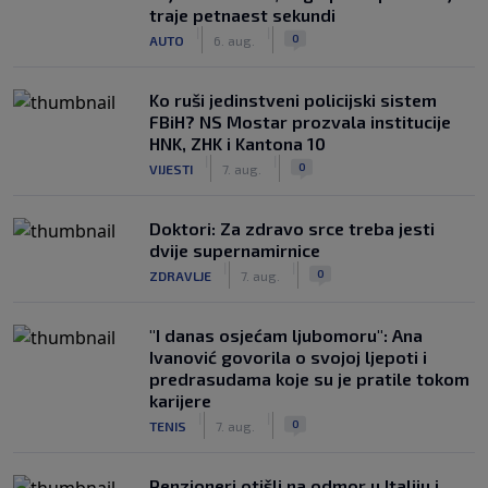
traje petnaest sekundi
|
|
0
AUTO
6. aug.
Ko ruši jedinstveni policijski sistem
FBiH? NS Mostar prozvala institucije
HNK, ZHK i Kantona 10
|
|
0
VIJESTI
7. aug.
Doktori: Za zdravo srce treba jesti
dvije supernamirnice
|
|
0
ZDRAVLJE
7. aug.
"I danas osjećam ljubomoru": Ana
Ivanović govorila o svojoj ljepoti i
predrasudama koje su je pratile tokom
karijere
|
|
0
TENIS
7. aug.
Penzioneri otišli na odmor u Italiju i