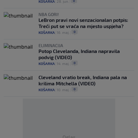
0
KOŠARKA
|
28. jun.
|
NBA GORI!
LeBron pravi novi senzacionalan potpis:
Treći put se vraća na mjesto uspjeha?
0
KOŠARKA
|
16. maj.
|
ELIMINACIJA
Potop Clevelanda, Indiana napravila
podvig (VIDEO)
0
KOŠARKA
|
14. maj.
|
Cleveland vratio break, Indiana pala na
krilima Mitchella (VIDEO)
0
KOŠARKA
|
10. maj.
|
Oglas