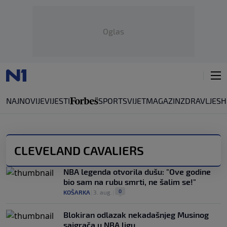
Oglas
NAJNOVIJE
VIJESTI
SPORT
SVIJET
MAGAZIN
ZDRAVLJE
SH
CLEVELAND CAVALIERS
NBA legenda otvorila dušu: "Ove godine
bio sam na rubu smrti, ne šalim se!"
0
KOŠARKA
|
3. aug.
|
Blokiran odlazak nekadašnjeg Musinog
saigrača u NBA ligu