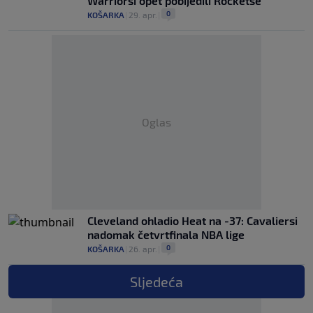
Warriorsi opet pobijedili Rocketse
0
KOŠARKA
|
29. apr.
|
Oglas
Cleveland ohladio Heat na -37: Cavaliersi
nadomak četvrtfinala NBA lige
0
KOŠARKA
|
26. apr.
|
Sljedeća