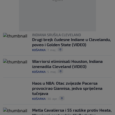
INDIANA SRUŠILA CLEVELAND
Drugi brejk čudesne Indiane u Clevelandu,
poveo i Golden State (VIDEO)
0
KOŠARKA
|
7. maj.
|
Warriorsi eliminisali Houston, Indiana
iznenadila Cleveland (VIDEO)
0
KOŠARKA
|
5. maj.
|
Haos u NBA: Otac zvijezde Pacersa
provocirao Giannisa, jedva spriječena
tučnjava
0
KOŠARKA
|
30. apr.
|
Metla Cavaliersa i 55 razlike protiv Heata,