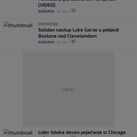
(VIDEO)
0
KOŠARKA
|
18. dec.
|
PRIPREME
Solidan nastup Luke Garze u pobjedi
Bostona nad Clevelandom
0
KOŠARKA
|
13. okt.
|
Oglas
Lider Istoka doveo pojačanje iz Chicaga