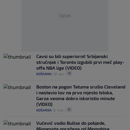
Oglas
Cavsi su bili superiorni! Srbijanski
stručnjak i Toronto izgubili prvi meč play-
offa NBA lige (VIDEO)
0
KOŠARKA
|
18. apr.
|
Boston na pogon Tatuma srušio Cleveland
i nastavio lov na prvo mjesto Istoka,
Garza veoma dobro iskoristio minute
(VIDEO)
0
KOŠARKA
|
8. mar.
|
Vučević vodio Bullse do pobjede,
Minnesota poražena od Memphisa