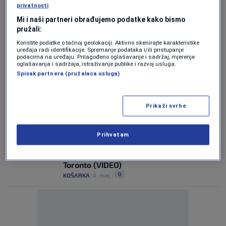
privatnosti
0
KOŠARKA
|
13. jun.
|
Mi i naši partneri obrađujemo podatke kako bismo
pružali:
Knicksi u finalu nakon 27 godina! New
York "pomeo" Cleveland (VIDEO)
Koristite podatke o tačnoj geolokaciji. Aktivno skenirajte karakteristike
uređaja radi identifikacije. Spremanje podataka i/ili pristupanje
0
KOŠARKA
|
26. maj.
|
podacima na uređaju. Prilagođeno oglašavanje i sadržaj, mjerenje
oglašavanja i sadržaja, istraživanje publike i razvoj usluga.
Spisak partnera (pružalaca usluga)
NAJBOLJI PRED ISPADANJEM
Cleveland napravio čudesan preokret u
Detroitu: Mobley slomio Pistonse nakon
produžetka! (VIDEO)
Prikaži svrhe
0
KOŠARKA
|
14. maj.
|
Prihvatam
ODLIČNA PARTIJA
Imamo sve učenike konferencijskih
polufinala u NBA ligi: Cleveland eliminisao
Toronto (VIDEO)
0
KOŠARKA
|
4. maj.
|