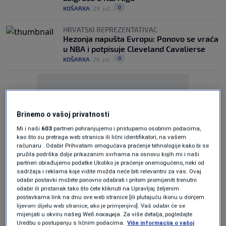
0
KOŠARKA
|
29. jul.
|
HRVATSKI REPREZENTATIVAC
Hezonja napušta Evropu: Ponovo se vraća
u NBA i potpisuje Cleveland Cavalierse
0
KOŠARKA
|
26. jul.
|
Brinemo o vašoj privatnosti
Mi i naši
603
partneri pohranjujemo i pristupamo osobnim podacima,
Oglas
kao što su pretraga web stranica ili lični identifikatori, na vašem
računaru . Odabir Prihvatam omogućava praćenje tehnologije kako bi se
pružila podrška dolje prikazanim svrhama na osnovu kojih mi i naši
partneri obrađujemo podatke Ukoliko je praćenje onemogućeno, neki od
sadržaja i reklama koje vidite možda neće biti relevantni za vas. Ovaj
odabir postavki možete ponovno odabrati i pritom promijeniti trenutni
odabir ili pristanak tako što ćete kliknuti na Upravljaj željenim
postavkama link na dnu ove web stranice [ili plutajuću ikonu u donjem
lijevom dijelu web stranice, ako je primjenjivo]. Vaš odabir će se
ŠOKANTNE VIJESTI
mijenjati u okviru našeg Wеб локација. Za više detalja, pogledajte
Uhapšena NBA zvijezda, Amerikanci otkrili
Uredbu o postupanju s ličnim podacima.
Više informacija o vašoj
i razlog