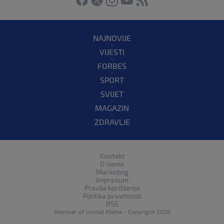
NAJNOVIJE
VIJESTI
FORBES
SPORT
SVIJET
MAGAZIN
ZDRAVLJE
Kontakt
O nama
Marketing
Impresum
Pravila korištenja
Politika privatnosti
RSS
Member of
United Media
- Copyright 2026