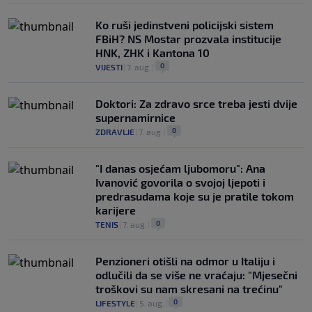
Ko ruši jedinstveni policijski sistem
FBiH? NS Mostar prozvala institucije
HNK, ZHK i Kantona 10
0
VIJESTI
|
7. aug.
|
Doktori: Za zdravo srce treba jesti dvije
supernamirnice
0
ZDRAVLJE
|
7. aug.
|
"I danas osjećam ljubomoru": Ana
Ivanović govorila o svojoj ljepoti i
predrasudama koje su je pratile tokom
karijere
0
TENIS
|
7. aug.
|
Penzioneri otišli na odmor u Italiju i
odlučili da se više ne vraćaju: "Mjesečni
troškovi su nam skresani na trećinu"
0
LIFESTYLE
|
5. aug.
|