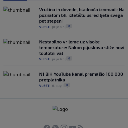
Vrućina ih dovede, hladnoća iznenadi: Na
poznatom bh. izletištu usred ljeta svega
pet stepeni
0
VIJESTI
|
prije 4 h
|
Nestabilno vrijeme uz visoke
temperature: Nakon pljuskova stiže novi
toplotni val
0
VIJESTI
|
prije 4 h
|
N1 BiH YouTube kanal premašio 100.000
pretplatnika
0
VIJESTI
|
6. aug.
|