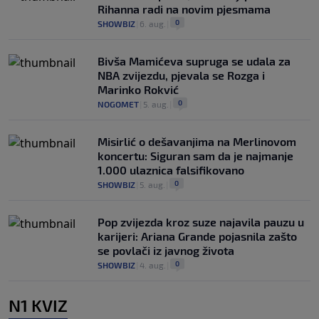
Rihanna radi na novim pjesmama
0
SHOWBIZ
|
6. aug.
|
Bivša Mamićeva supruga se udala za
NBA zvijezdu, pjevala se Rozga i
Marinko Rokvić
0
NOGOMET
|
5. aug.
|
Misirlić o dešavanjima na Merlinovom
koncertu: Siguran sam da je najmanje
1.000 ulaznica falsifikovano
0
SHOWBIZ
|
5. aug.
|
Pop zvijezda kroz suze najavila pauzu u
karijeri: Ariana Grande pojasnila zašto
se povlači iz javnog života
0
SHOWBIZ
|
4. aug.
|
N1 KVIZ