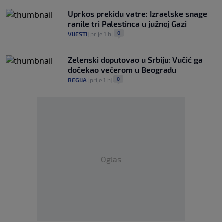
Uprkos prekidu vatre: Izraelske snage
ranile tri Palestinca u južnoj Gazi
0
VIJESTI
|
prije 1 h
|
Zelenski doputovao u Srbiju: Vučić ga
dočekao večerom u Beogradu
0
REGIJA
|
prije 1 h
|
Oglas