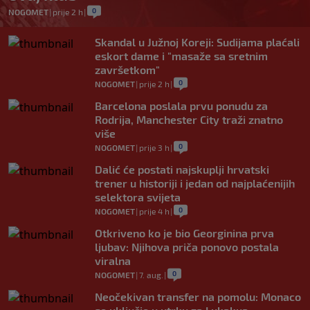
0
NOGOMET
|
prije 2 h
|
Skandal u Južnoj Koreji: Sudijama plaćali
eskort dame i "masaže sa sretnim
završetkom"
0
NOGOMET
|
prije 2 h
|
Barcelona poslala prvu ponudu za
Rodrija, Manchester City traži znatno
više
0
NOGOMET
|
prije 3 h
|
Dalić će postati najskuplji hrvatski
trener u historiji i jedan od najplaćenijih
selektora svijeta
0
NOGOMET
|
prije 4 h
|
Otkriveno ko je bio Georginina prva
ljubav: Njihova priča ponovo postala
viralna
0
NOGOMET
|
7. aug.
|
Neočekivan transfer na pomolu: Monaco