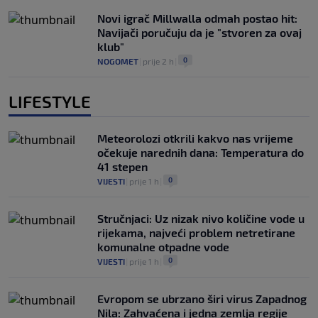
Novi igrač Millwalla odmah postao hit:
Navijači poručuju da je "stvoren za ovaj
klub"
0
NOGOMET
|
prije 2 h
|
LIFESTYLE
Meteorolozi otkrili kakvo nas vrijeme
očekuje narednih dana: Temperatura do
41 stepen
0
VIJESTI
|
prije 1 h
|
Stručnjaci: Uz nizak nivo količine vode u
rijekama, najveći problem netretirane
komunalne otpadne vode
0
VIJESTI
|
prije 1 h
|
Evropom se ubrzano širi virus Zapadnog
Nila: Zahvaćena i jedna zemlja regije