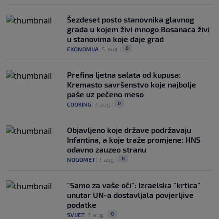
Šezdeset posto stanovnika glavnog
grada u kojem živi mnogo Bosanaca živi
u stanovima koje daje grad
0
EKONOMIJA
|
5. aug.
|
Prefina ljetna salata od kupusa:
Kremasto savršenstvo koje najbolje
paše uz pečeno meso
0
COOKING
|
7. aug.
|
Objavljeno koje države podržavaju
Infantina, a koje traže promjene: HNS
odavno zauzeo stranu
0
NOGOMET
|
7. aug.
|
"Samo za vaše oči": Izraelska "krtica"
unutar UN-a dostavljala povjerljive
podatke
0
SVIJET
|
7. aug.
|