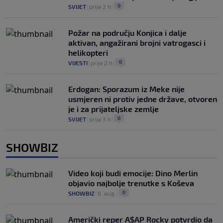
0
SVIJET
|
prije 2 h
|
Požar na području Konjica i dalje
aktivan, angažirani brojni vatrogasci i
helikopteri
0
VIJESTI
|
prije 2 h
|
Erdogan: Sporazum iz Meke nije
usmjeren ni protiv jedne države, otvoren
je i za prijateljske zemlje
0
SVIJET
|
prije 3 h
|
SHOWBIZ
Video koji budi emocije: Dino Merlin
objavio najbolje trenutke s Koševa
0
SHOWBIZ
|
6. aug.
|
Američki reper A$AP Rocky potvrdio da