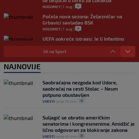
se uključio u utrku za Lukakua
0
NOGOMET
|
7. aug.
|
Počela nova sezona: Željezničar na
Grbavici savladao BSK
0
NOGOMET
|
7. aug.
|
UEFA pokreće istragu: Je li Infantino
namjeravao prodati prava na Svjetsko
prvenstvo ispod cijene?
Idi na Sport
0
NOGOMET
|
7. aug.
|
NAJNOVIJE
Francuzi ne podržavaju Infantina, ali ga
nisu pozvali na ostavku
0
NOGOMET
|
7. aug.
|
Saobraćajna nezgoda kod Udore,
saobraćaj na cesti Stolac – Neum
potpuno obustavljen
0
VIJESTI
|
prije 30 min
|
Suljagić se obratio američkim
senatorima i kongresmenima: Amidžić je
lično odgovoran za blokiranje zakona
0
VIJESTI
|
prije 43 min
|