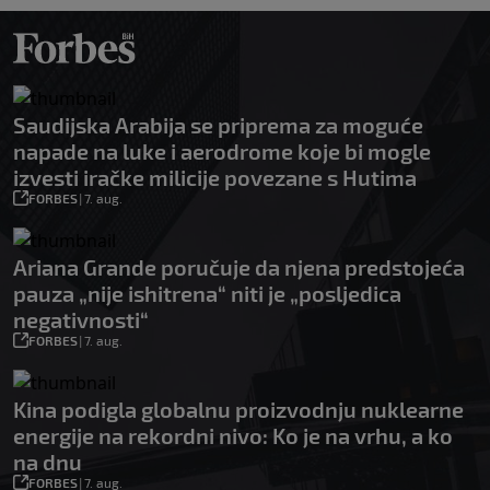
Saudijska Arabija se priprema za moguće
napade na luke i aerodrome koje bi mogle
izvesti iračke milicije povezane s Hutima
FORBES
|
7. aug.
Ariana Grande poručuje da njena predstojeća
pauza „nije ishitrena“ niti je „posljedica
negativnosti“
FORBES
|
7. aug.
Kina podigla globalnu proizvodnju nuklearne
energije na rekordni nivo: Ko je na vrhu, a ko
na dnu
FORBES
|
7. aug.