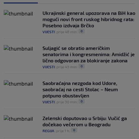
Ukrajinski general upozorava na BiH kao
mogući novi front ruskog hibridnog rata:
Posebno izdvaja Brčko
0
VIJESTI
|
prije 48 min
|
Suljagić se obratio američkim
senatorima i kongresmenima: Amidžić je
lično odgovoran za blokiranje zakona
0
VIJESTI
|
prije 43 min
|
Saobraćajna nezgoda kod Udore,
saobraćaj na cesti Stolac – Neum
potpuno obustavljen
0
VIJESTI
|
prije 30 min
|
Zelenski doputovao u Srbiju: Vučić ga
dočekao večerom u Beogradu
0
REGIJA
|
prije 1 h
|