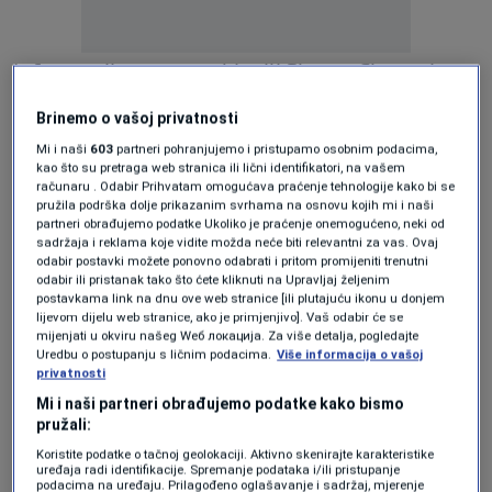
Informaciju su prvo objavili Shams Charania
(ESPN) i Joe Vardon (The Athletic).
Brinemo o vašoj privatnosti
Mi i naši
603
partneri pohranjujemo i pristupamo osobnim podacima,
Ball je u martu 2023. godine operisao meniskus
kao što su pretraga web stranica ili lični identifikatori, na vašem
računaru . Odabir Prihvatam omogućava praćenje tehnologije kako bi se
lijevog koljena, a u protekloj sezoni bilježio je
pružila podrška dolje prikazanim svrhama na osnovu kojih mi i naši
prosječno 7,6 poena, 3,4 skoka i 3,3 asistencije.
partneri obrađujemo podatke Ukoliko je praćenje onemogućeno, neki od
sadržaja i reklama koje vidite možda neće biti relevantni za vas. Ovaj
Njegov trenutni ugovor, vrijedan 20 miliona
odabir postavki možete ponovno odabrati i pritom promijeniti trenutni
odabir ili pristanak tako što ćete kliknuti na Upravljaj željenim
dolara, traje do 2026. godine.
postavkama link na dnu ove web stranice [ili plutajuću ikonu u donjem
lijevom dijelu web stranice, ako je primjenjivo]. Vaš odabir će se
mijenjati u okviru našeg Wеб локација. Za više detalja, pogledajte
Cleveland, koji je ligaški dio sezone završio kao
Uredbu o postupanju s ličnim podacima.
Više informacija o vašoj
privatnosti
lider Istočne konferencije s omjerom 64-18,
Mi i naši partneri obrađujemo podatke kako bismo
ovim potezom se, prema svemu sudeći,
pružali:
priprema za odlazak Tya Jeromea, koji bi
Koristite podatke o tačnoj geolokaciji. Aktivno skenirajte karakteristike
uređaja radi identifikacije. Spremanje podataka i/ili pristupanje
podacima na uređaju. Prilagođeno oglašavanje i sadržaj, mjerenje
uskoro mogao postati slobodan igrač.