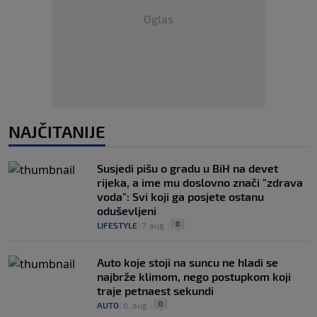
Oglas
NAJČITANIJE
Susjedi pišu o gradu u BiH na devet
rijeka, a ime mu doslovno znači "zdrava
voda": Svi koji ga posjete ostanu
oduševljeni
0
LIFESTYLE
|
7. aug.
|
Auto koje stoji na suncu ne hladi se
najbrže klimom, nego postupkom koji
traje petnaest sekundi
0
AUTO
|
6. aug.
|