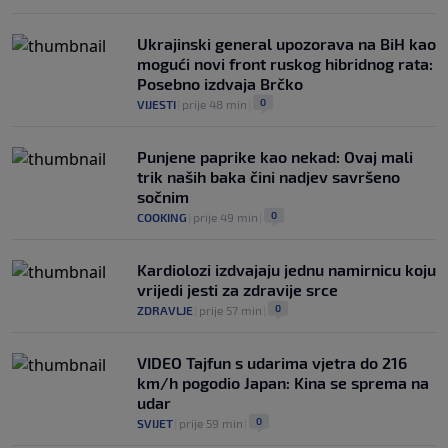
Ukrajinski general upozorava na BiH kao
mogući novi front ruskog hibridnog rata:
Posebno izdvaja Brčko
0
VIJESTI
|
prije 48 min
|
Punjene paprike kao nekad: Ovaj mali
trik naših baka čini nadjev savršeno
sočnim
0
COOKING
|
prije 49 min
|
Kardiolozi izdvajaju jednu namirnicu koju
vrijedi jesti za zdravije srce
0
ZDRAVLJE
|
prije 57 min
|
VIDEO Tajfun s udarima vjetra do 216
km/h pogodio Japan: Kina se sprema na
udar
0
SVIJET
|
prije 59 min
|