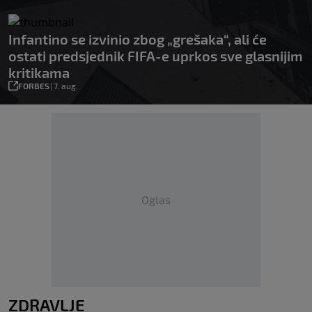
Infantino se izvinio zbog „grešaka“, ali će
ostati predsjednik FIFA-e uprkos sve glasnijim
kritikama
FORBES
|
7. aug.
Oglas
ZDRAVLJE