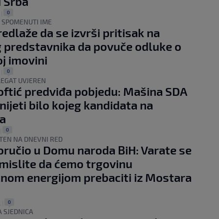
i Srba
0
.
|
O SPOMENUTI IME
redlaže da se izvrši pritisak na
 predstavnika da povuče odluke o
j imovini
0
.
|
LEGAT UVJEREN
oftić predviđa pobjedu: Mašina SDA
nijeti bilo kojeg kandidata na
a
0
|
TEN NA DNEVNI RED
oručio u Domu naroda BiH: Varate se
i mislite da ćemo trgovinu
čnom energijom prebaciti iz Mostara
0
.
|
 SJEDNICA