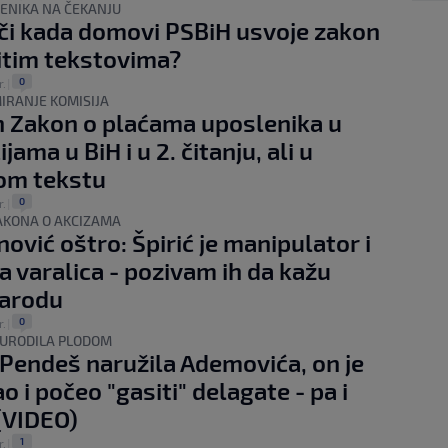
ENIKA NA ČEKANJU
či kada domovi PSBiH usvoje zakon
čitim tekstovima?
0
r.
|
MIRANJE KOMISIJA
 Zakon o plaćama uposlenika u
ijama u BiH i u 2. čitanju, ali u
tom tekstu
0
r.
|
AKONA O AKCIZAMA
ović oštro: Špirić je manipulator i
ka varalica - pozivam ih da kažu
narodu
0
r.
|
" URODILA PLODOM
Pendeš naružila Ademovića, on je
o i počeo "gasiti" delagate - pa i
(VIDEO)
1
r.
|