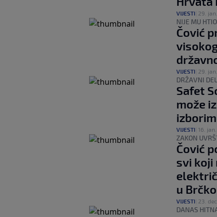
Hrvata 
VIJESTI
|
29. jan
NIJE MU HTI
Čović p
visokog
državno
VIJESTI
|
29. jan
DRŽAVNI DE
Safet S
može iz
izborim
VIJESTI
|
16. jan.
ZAKON UVRŠ
Čović p
svi koj
elektri
u Brčko
VIJESTI
|
23. dec
DANAS HITNA