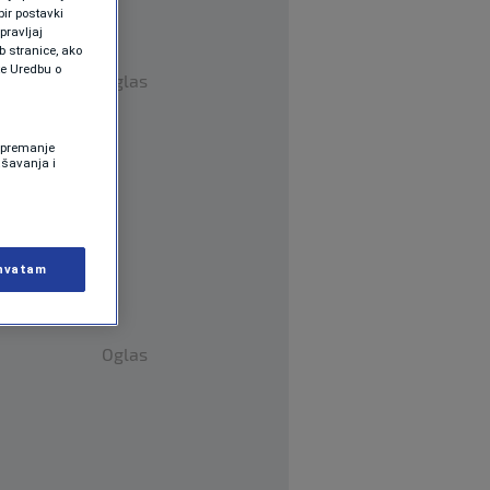
ir postavki
pravljaj
b stranice, ako
te Uredbu o
Oglas
 Spremanje
ašavanja i
hvatam
Oglas