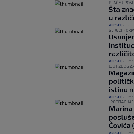
PLAĆE UPOSL
Šta zna
u razli
VIJESTI
|
23. ma
SLIJEDI FOR
Usvojen
instituc
različi
VIJESTI
|
23. ma
LJUT ZBOG Z
Magazin
politič
istinu 
VIJESTI
|
23. ma
"RECITACIJA
Marina 
posluša
Čovića 
VIJESTI
|
23. ma