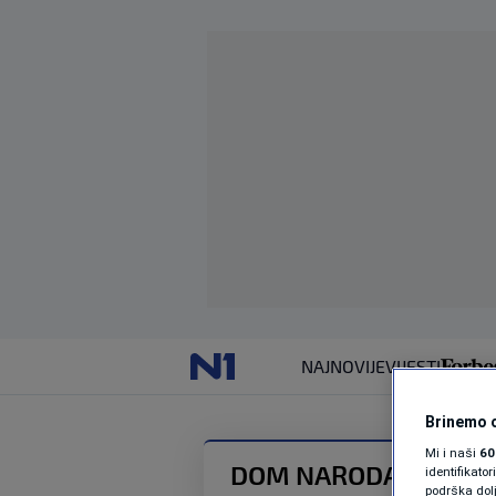
NAJNOVIJE
VIJESTI
Brinemo o
Mi i naši
60
DOM NARODA PARLAM
identifikat
podrška dol