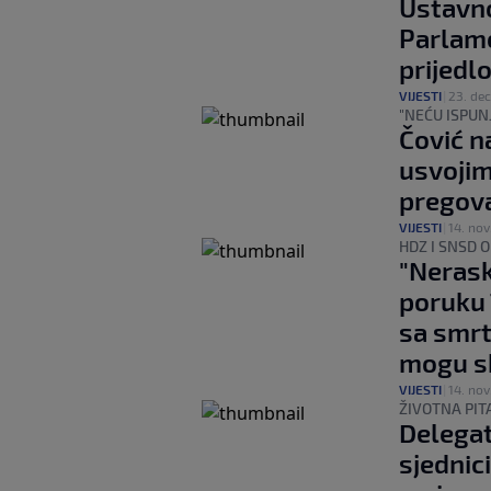
Ustavn
Parlame
prijedl
VIJESTI
|
23. dec
"NEĆU ISPUNJ
Čović n
usvojim
pregova
VIJESTI
|
14. nov
HDZ I SNSD 
"Nerask
poruku 
sa smr
mogu sh
VIJESTI
|
14. nov
ŽIVOTNA PIT
Delegat
sjednic