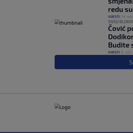
smjena:
redu su
VIJESTI
|
14. nov
SNSD BLOKI
Čović p
Dodikom
Budite 
VIJESTI
|
6. nov.
S