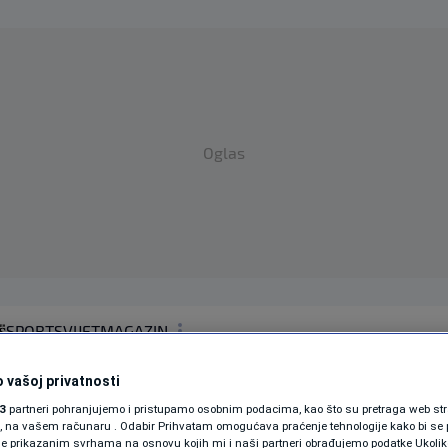
Oglas
SPORT
SVIJET
MAGAZIN
ZDRAVLJE
 vašoj privatnosti
SHOWBIZ
3
partneri pohranjujemo i pristupamo osobnim podacima, kao što su pretraga web stran
ENTA BIH
ori, na vašem računaru . Odabir Prihvatam omogućava praćenje tehnologije kako bi se 
je prikazanim svrhama na osnovu kojih mi i naši partneri obrađujemo podatke Ukoliko