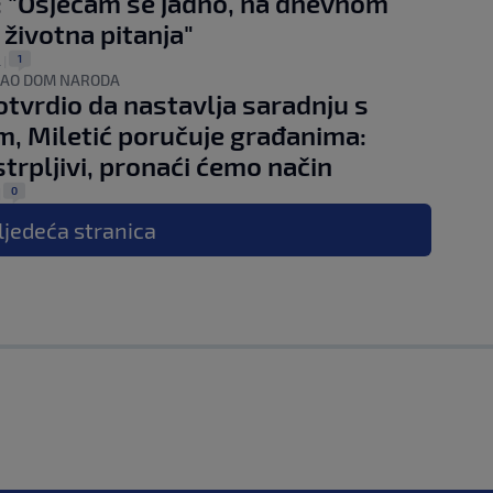
 "Osjećam se jadno, na dnevnom
 životna pitanja"
1
.
|
RAO DOM NARODA
otvrdio da nastavlja saradnju s
, Miletić poručuje građanima:
strpljivi, pronaći ćemo način
0
|
ljedeća
stranica