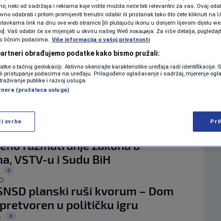
KOLUMNE
 neki od sadržaja i reklama koje vidite možda neće biti relevantni za vas. Ovaj odab
Ć OŠTRO ZA N1
no odabrati i pritom promijeniti trenutni odabir ili pristanak tako što ćete kliknuti na U
u "paralizi": "SNSD blokira zakone,
tavkama link na dnu ove web stranice [ili plutajuću ikonu u donjem lijevom dijelu we
ne reaguje - odgovorna je za zastoj
vo]. Vaš odabir će se mijenjati u okviru našeg Wеб локација. Za više detalja, pogledaj
s ličnim podacima.
Više informacija o vašoj privatnosti
PODCAST
 partneri obrađujemo podatke kako bismo pružali:
1
.
|
N1 SPECIJAL
datke o tačnoj geolokaciji. Aktivno skenirajte karakteristike uređaja radi identifikacije.
na propala sjednica Doma naroda
ili pristupanje podacima na uređaju. Prilagođeno oglašavanje i sadržaj, mjerenje ogl
traživanje publike i razvoj usluga.
 akcizama: Delegati HDZ i SNSD
FENOMENI
tnera (pružalaca usluga)
šli
NEISTRAŽENO
0
.
|
KE DNEVNOG REDA
ži svrhe
Pri
vije sjednice Doma naroda BiH,
VIRALNO
eno razmatranje zakona o
FOTO
a, VSTV-u i Sudu BiH
0
.
|
PROMO
O
 SNSD planski ruši kvorum – Dom
VIDEO
pretvoren u političku igru
0
r.
|