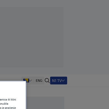
N1 TV
ENG
ica ili lični
pružila
 je praćenje