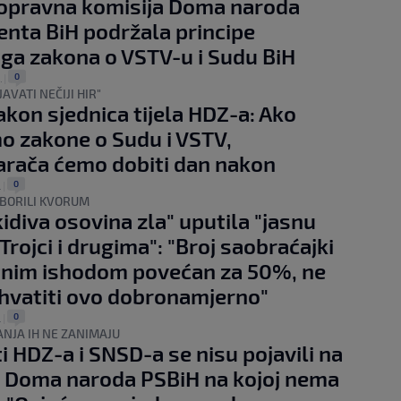
opravna komisija Doma naroda
nta BiH podržala principe
oga zakona o VSTV-u i Sudu BiH
0
.
|
AVATI NEČIJI HIR"
akon sjednica tijela HDZ-a: Ako
o zakone o Sudu i VSTV,
rača ćemo dobiti dan nakon
0
.
|
OBORILI KVORUM
idiva osovina zla" uputila "jasnu
Trojci i drugima": "Broj saobraćajki
tnim ishodom povećan za 50%, ne
vatiti ovo dobronamjerno"
0
.
|
ANJA IH NE ZANIMAJU
i HDZ-a i SNSD-a se nisu pojavili na
i Doma naroda PSBiH na kojoj nema