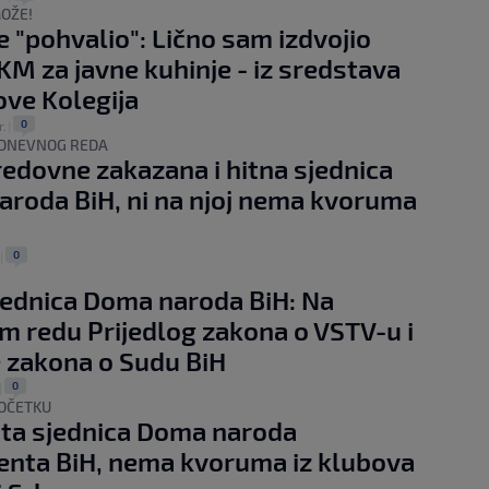
MOŽE!
se "pohvalio": Lično sam izdvojio
KM za javne kuhinje - iz sredstava
ove Kolegija
0
r.
|
 DNEVNOG REDA
edovne zakazana i hitna sjednica
roda BiH, ni na njoj nema kvoruma
0
|
jednica Doma naroda BiH: Na
 redu Prijedlog zakona o VSTV-u i
 zakona o Sudu BiH
0
|
OČETKU
ta sjednica Doma naroda
nta BiH, nema kvoruma iz klubova