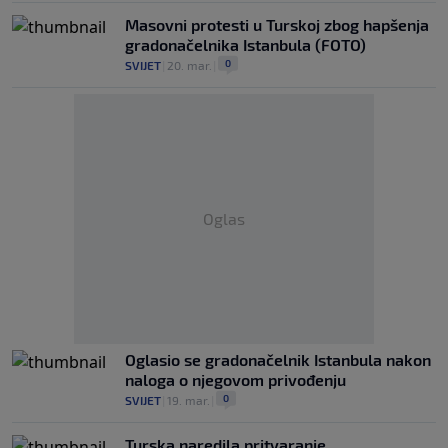
Masovni protesti u Turskoj zbog hapšenja
gradonačelnika Istanbula (FOTO)
0
SVIJET
|
20. mar.
|
Oglas
Oglasio se gradonačelnik Istanbula nakon
naloga o njegovom privođenju
0
SVIJET
|
19. mar.
|
Turska naredila pritvaranje