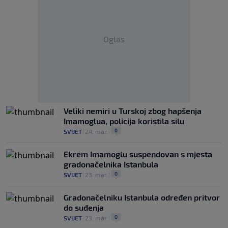
Oglas
Veliki nemiri u Turskoj zbog hapšenja
Imamoglua, policija koristila silu
0
SVIJET
|
24. mar.
|
Ekrem Imamoglu suspendovan s mjesta
gradonačelnika Istanbula
0
SVIJET
|
23. mar.
|
Gradonačelniku Istanbula određen pritvor
do suđenja
0
SVIJET
|
23. mar.
|