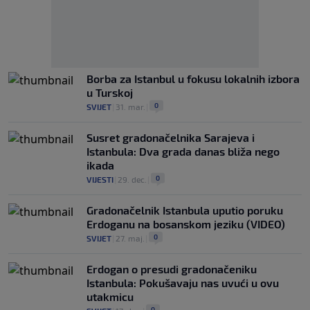
Borba za Istanbul u fokusu lokalnih izbora
u Turskoj
0
SVIJET
|
31. mar.
|
Susret gradonačelnika Sarajeva i
Istanbula: Dva grada danas bliža nego
ikada
0
VIJESTI
|
29. dec.
|
Gradonačelnik Istanbula uputio poruku
Erdoganu na bosanskom jeziku (VIDEO)
0
SVIJET
|
27. maj.
|
Erdogan o presudi gradonačeniku
Istanbula: Pokušavaju nas uvući u ovu
utakmicu
0