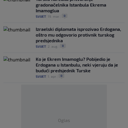
gradonačelnika Istanbula Ekrema
Imamoglua
0
SVIJET
|
19. mar.
|
Izraelski diplomata isprozivao Erdogana,
oštro mu odgovorio protivnik turskog
predsjednika
0
SVIJET
|
2. aug.
|
Ko je Ekrem Imamoglu? Pobijedio je
Erdogana u Istanbulu, neki vjeruju da je
budući predsjednik Turske
0
SVIJET
|
1. apr.
|
Oglas