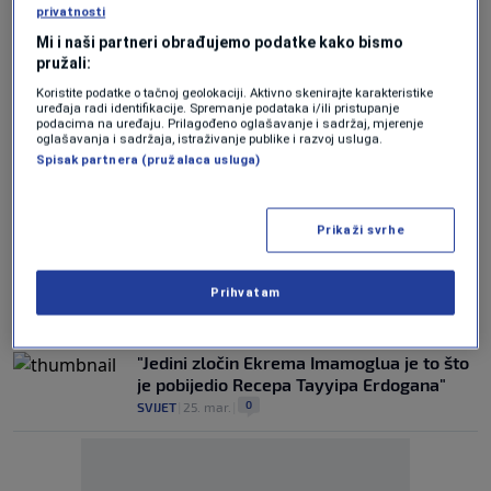
privatnosti
Mi i naši partneri obrađujemo podatke kako bismo
pružali:
Turske vlasti uhapsile 47 članova gradske
Koristite podatke o tačnoj geolokaciji. Aktivno skenirajte karakteristike
uprave Istanbula
uređaja radi identifikacije. Spremanje podataka i/ili pristupanje
podacima na uređaju. Prilagođeno oglašavanje i sadržaj, mjerenje
0
SVIJET
|
26. apr.
|
oglašavanja i sadržaja, istraživanje publike i razvoj usluga.
Spisak partnera (pružalaca usluga)
Inflacija u Turskoj usporila na 38,1% u
martu
0
SVIJET
|
3. apr.
|
Prikaži svrhe
Turska vlast uhapsila advokata Ekrema
Imamoglua
Prihvatam
0
SVIJET
|
28. mar.
|
"Jedini zločin Ekrema Imamoglua je to što
je pobijedio Recepa Tayyipa Erdogana"
0
SVIJET
|
25. mar.
|