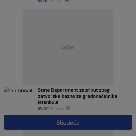
SVIJET
|
17. dec.
|
Oglas
State Department zabrinut zbog
zatvorske kazne za gradonačelnika
Istanbula
0
SVIJET
|
14. dec.
|
Sljedeća