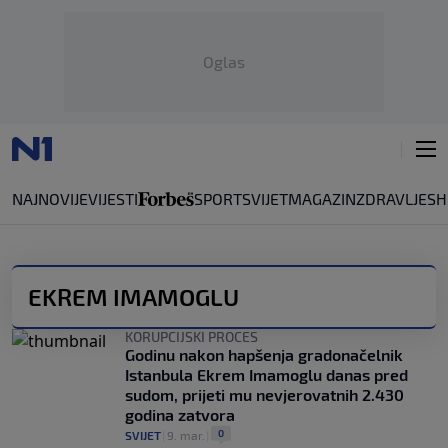
Oglas
NAJNOVIJE
VIJESTI
SPORT
SVIJET
MAGAZIN
ZDRAVLJE
SH
EKREM IMAMOGLU
KORUPCIJSKI PROCES
Godinu nakon hapšenja gradonačelnik
Istanbula Ekrem Imamoglu danas pred
sudom, prijeti mu nevjerovatnih 2.430
godina zatvora
0
SVIJET
|
9. mar.
|