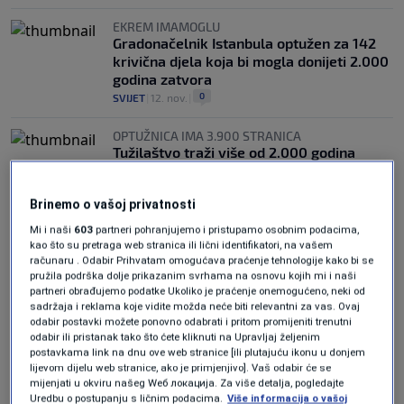
EKREM IMAMOGLU
Gradonačelnik Istanbula optužen za 142
krivična djela koja bi mogla donijeti 2.000
godina zatvora
0
SVIJET
|
12. nov.
|
OPTUŽNICA IMA 3.900 STRANICA
Tužilaštvo traži više od 2.000 godina
zatvora za gradonačelnika Istanbula
Ekrema Imamoglua
Brinemo o vašoj privatnosti
0
SVIJET
|
11. nov.
|
Mi i naši
603
partneri pohranjujemo i pristupamo osobnim podacima,
kao što su pretraga web stranica ili lični identifikatori, na vašem
računaru . Odabir Prihvatam omogućava praćenje tehnologije kako bi se
pružila podrška dolje prikazanim svrhama na osnovu kojih mi i naši
partneri obrađujemo podatke Ukoliko je praćenje onemogućeno, neki od
sadržaja i reklama koje vidite možda neće biti relevantni za vas. Ovaj
odabir postavki možete ponovno odabrati i pritom promijeniti trenutni
odabir ili pristanak tako što ćete kliknuti na Upravljaj željenim
Oglas
postavkama link na dnu ove web stranice [ili plutajuću ikonu u donjem
lijevom dijelu web stranice, ako je primjenjivo]. Vaš odabir će se
mijenjati u okviru našeg Wеб локација. Za više detalja, pogledajte
Uredbu o postupanju s ličnim podacima.
Više informacija o vašoj