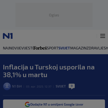
Oglas
NAJNOVIJE
VIJESTI
SPORT
SVIJET
MAGAZIN
ZDRAVLJE
S
Inflacija u Turskoj usporila na
38,1% u martu
0
N1 BiH
SVIJET
|
03. apr. 2025. 12:37
|
|
Dodajte N1 u omiljeni Google izvor