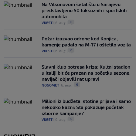
Na Vilsonovom šetalištu u Sarajevu
predstavljeno 50 luksuznih i sportskih
automobila
0
VIJESTI
|
6. aug.
|
Požar izazvao odrone kod Konjica,
kamenje padalo na M-17 i oštetilo vozila
0
VIJESTI
|
6. aug.
|
Slavni klub potresa kriza: Kultni stadion
u Italiji bit će prazan na početku sezone,
navijači objavili rat upravi
0
NOGOMET
|
6. aug.
|
Milioni iz budžeta, stotine prijava i samo
nekoliko kazni: Šta pokazuje početak
izborne kampanje?
0
VIJESTI
|
6. aug.
|