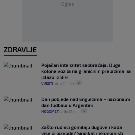
Oglas
ZDRAVLJE
Pojačan intenzitet saobraćaja: Duge
kolone vozila na graničnim prelazima na
izlazu iz BiH
0
VIJESTI
|
prije 14 min
|
Dan pobjede nad Englezima – nacionalni
dan fudbala u Argentini
0
NOGOMET
|
prije 31 min
|
Zašto rudnici gomilaju dugove i kada
više proizvode? Sindikat i ekonomisti