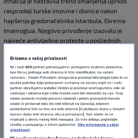
Inflacija je nastavila trend smanjenja uprkos
rasprodaji turske imovine i dionica nakon
hapšenja gradonačelnika Istanbula, Ekrema
Imamoglua. Njegovo privođenje izazvalo je
najveće antivladine proteste u posljednjih
deset godina i dovelo do rekordnog pada
Brinemo o vašoj privatnosti
vrijednosti turske lire.
Mi i naši
603
partneri pohranjujemo i pristupamo osobnim podacima,
kao što su pretraga web stranica ili lični identifikatori, na vašem
računaru . Odabir Prihvatam omogućava praćenje tehnologije kako bi se
Na mjesečnom nivou, inflacija je iznosila
pružila podrška dolje prikazanim svrhama na osnovu kojih mi i naši
partneri obrađujemo podatke Ukoliko je praćenje onemogućeno, neki od
2,46%, prema podacima Turskog statističkog
sadržaja i reklama koje vidite možda neće biti relevantni za vas. Ovaj
instituta, također ispod prognoza. U februaru
odabir postavki možete ponovno odabrati i pritom promijeniti trenutni
odabir ili pristanak tako što ćete kliknuti na Upravljaj željenim
je inflacija iznosila 2,27% na mjesečnom nivou
postavkama link na dnu ove web stranice [ili plutajuću ikonu u donjem
lijevom dijelu web stranice, ako je primjenjivo]. Vaš odabir će se
i 39,05% na godišnjem.
mijenjati u okviru našeg Wеб локација. Za više detalja, pogledajte
Uredbu o postupanju s ličnim podacima.
Više informacija o vašoj
privatnosti