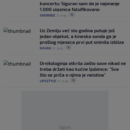
koncertu: Siguran sam da je najmanje
1.000 ulaznica falsifikovano
0
SHOWBIZ
|
5. aug.
|
Uz Zemlju već sto godina putuje još
jedan objekat, a kineska sonda ga je
prošlog mjeseca prvi put snimila izbliza
0
NAUKA
|
6. aug.
|
Ornitologinja otkrila zašto sove nikad ne
treba držati kao kućne ljubimce: "Sve
što se priča o njima je neistina"
0
LIFESTYLE
|
4. aug.
|
Oglas