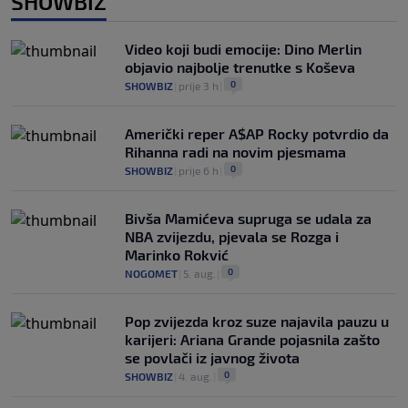
SHOWBIZ
Video koji budi emocije: Dino Merlin
objavio najbolje trenutke s Koševa
0
SHOWBIZ
|
prije 3 h
|
Američki reper A$AP Rocky potvrdio da
Rihanna radi na novim pjesmama
0
SHOWBIZ
|
prije 6 h
|
Bivša Mamićeva supruga se udala za
NBA zvijezdu, pjevala se Rozga i
Marinko Rokvić
0
NOGOMET
|
5. aug.
|
Pop zvijezda kroz suze najavila pauzu u
karijeri: Ariana Grande pojasnila zašto
se povlači iz javnog života
0
SHOWBIZ
|
4. aug.
|