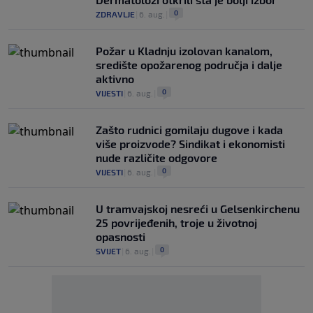
0
ZDRAVLJE
|
6. aug.
|
Požar u Kladnju izolovan kanalom,
središte opožarenog područja i dalje
aktivno
0
VIJESTI
|
6. aug.
|
Zašto rudnici gomilaju dugove i kada
više proizvode? Sindikat i ekonomisti
nude različite odgovore
0
VIJESTI
|
6. aug.
|
U tramvajskoj nesreći u Gelsenkirchenu
25 povrijeđenih, troje u životnoj
opasnosti
0
SVIJET
|
6. aug.
|