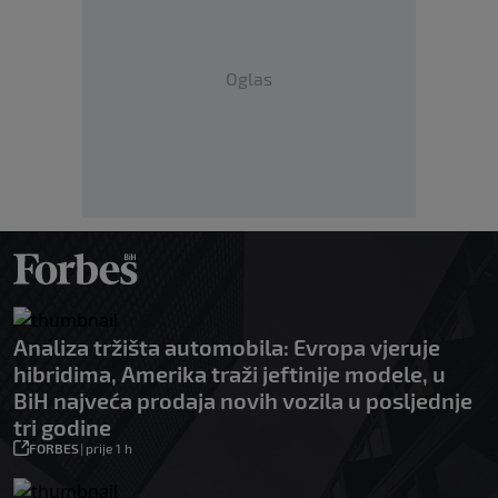
Oglas
Analiza tržišta automobila: Evropa vjeruje
hibridima, Amerika traži jeftinije modele, u
BiH najveća prodaja novih vozila u posljednje
tri godine
FORBES
|
prije 1 h