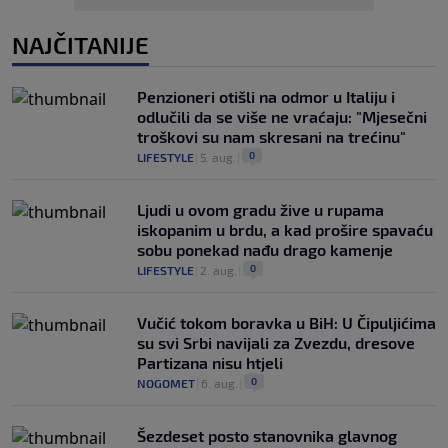
NAJČITANIJE
Penzioneri otišli na odmor u Italiju i
odlučili da se više ne vraćaju: "Mjesečni
troškovi su nam skresani na trećinu"
0
LIFESTYLE
|
5. aug.
|
Ljudi u ovom gradu žive u rupama
iskopanim u brdu, a kad prošire spavaću
sobu ponekad nađu drago kamenje
0
LIFESTYLE
|
2. aug.
|
Vučić tokom boravka u BiH: U Čipuljićima
su svi Srbi navijali za Zvezdu, dresove
Partizana nisu htjeli
0
NOGOMET
|
6. aug.
|
Šezdeset posto stanovnika glavnog