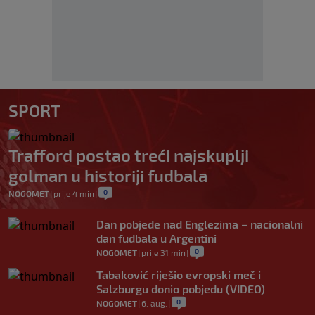
SPORT
Trafford postao treći najskuplji
golman u historiji fudbala
0
NOGOMET
|
prije 4 min
|
Dan pobjede nad Englezima – nacionalni
dan fudbala u Argentini
0
NOGOMET
|
prije 31 min
|
Tabaković riješio evropski meč i
Salzburgu donio pobjedu (VIDEO)
0
NOGOMET
|
6. aug.
|