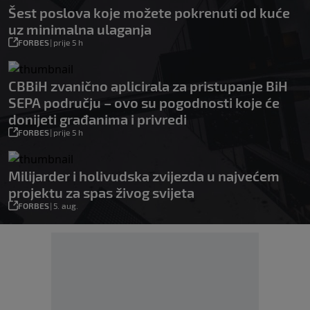
Šest poslova koje možete pokrenuti od kuće
uz minimalna ulaganja
FORBES
|
prije 5 h
CBBiH zvanično aplicirala za pristupanje BiH
SEPA području – ovo su pogodnosti koje će
donijeti građanima i privredi
FORBES
|
prije 5 h
Milijarder i holivudska zvijezda u najvećem
projektu za spas živog svijeta
FORBES
|
5. aug.