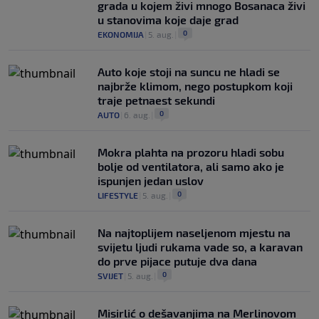
grada u kojem živi mnogo Bosanaca živi
u stanovima koje daje grad
0
EKONOMIJA
|
5. aug.
|
Auto koje stoji na suncu ne hladi se
najbrže klimom, nego postupkom koji
traje petnaest sekundi
0
AUTO
|
6. aug.
|
Mokra plahta na prozoru hladi sobu
bolje od ventilatora, ali samo ako je
ispunjen jedan uslov
0
LIFESTYLE
|
5. aug.
|
Na najtoplijem naseljenom mjestu na
svijetu ljudi rukama vade so, a karavan
do prve pijace putuje dva dana
0
SVIJET
|
5. aug.
|
Misirlić o dešavanjima na Merlinovom