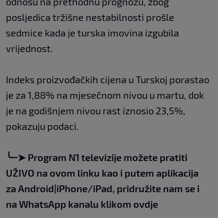
odnosu na prethodnu prognozu, zbog
posljedica tržišne nestabilnosti prošle
sedmice kada je turska imovina izgubila
vrijednost.
Indeks proizvođačkih cijena u Turskoj porastao
je za 1,88% na mjesečnom nivou u martu, dok
je na godišnjem nivou rast iznosio 23,5%,
pokazuju podaci.
╰┈➤
Program N1 televizije možete pratiti
UŽIVO na
ovom linku
kao i putem aplikacija
za
An
droid
|
iPhone/iPad,
pridružite nam se i
na WhatsApp kanalu klikom
ovdje