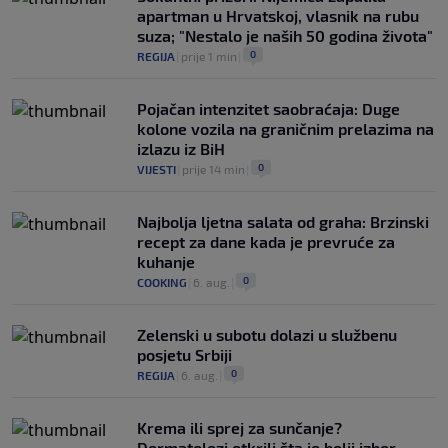
apartman u Hrvatskoj, vlasnik na rubu
suza; "Nestalo je naših 50 godina života"
0
REGIJA
|
prije 1 min
|
Pojačan intenzitet saobraćaja: Duge
kolone vozila na graničnim prelazima na
izlazu iz BiH
0
VIJESTI
|
prije 14 min
|
Najbolja ljetna salata od graha: Brzinski
recept za dane kada je prevruće za
kuhanje
0
COOKING
|
6. aug.
|
Zelenski u subotu dolazi u službenu
posjetu Srbiji
0
REGIJA
|
6. aug.
|
Krema ili sprej za sunčanje?
Dermatolozi otkrili šta je bolji izbor