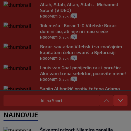
Allah, Allah, Allah, Allah… Mohamed
Salah! (VIDEO)
0
NOGOMET
|
6. aug.
|
Tok meča | Borac 1-0 Vitebsk: Borac
dominirao, ali nije ni imao sreće
0
NOGOMET
|
6. aug.
|
Borac savladao Vitebsk i sa značajnim
kapitalom čeka revanš u Bjelorusiji
0
NOGOMET
|
6. aug.
|
Louis van Gaal pobijedio rak i poručio:
Ako vam treba selektor, pozovite mene!
0
NOGOMET
|
6. aug.
|
Sanjin Alihodžić protiv čečena Adama
Tadushaeva – borba za WAKO PRO titulu
Idi na Sport
0
OSTALI SPORTOVI
|
6. aug.
|
Arsenal ostaje praznih ruku: Vinícius
NAJNOVIJE
Júnior i Real Madrid postigli dogovor
0
NOGOMET
|
6. aug.
|
Šokantni prizori: Nijemica zapalila