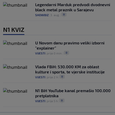
Legendarni Marduk predvodi dvodnevni
black metal praznik u Sarajevu
0
SHOWBIZ
|
3. aug.
|
N1 KVIZ
U Novom danu pravimo veliki izborni
"explainer"
0
VIJESTI
|
prije 0 min.
|
Vlada FBiH: 530.000 KM za oblast
kulture i sporta, te vjerske institucije
0
VIJESTI
|
prije 2 h
|
N1 BiH YouTube kanal premašio 100.000
pretplatnika
0
VIJESTI
|
prije 5 h
|