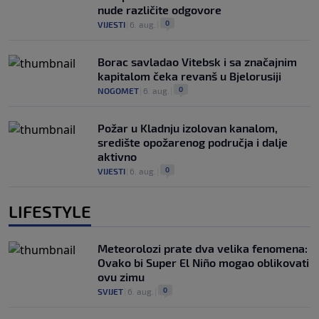
nude različite odgovore
0
VIJESTI
|
6. aug.
|
Borac savladao Vitebsk i sa značajnim
kapitalom čeka revanš u Bjelorusiji
0
NOGOMET
|
6. aug.
|
Požar u Kladnju izolovan kanalom,
središte opožarenog područja i dalje
aktivno
0
VIJESTI
|
6. aug.
|
LIFESTYLE
Meteorolozi prate dva velika fenomena:
Ovako bi Super El Niño mogao oblikovati
ovu zimu
0
SVIJET
|
6. aug.
|