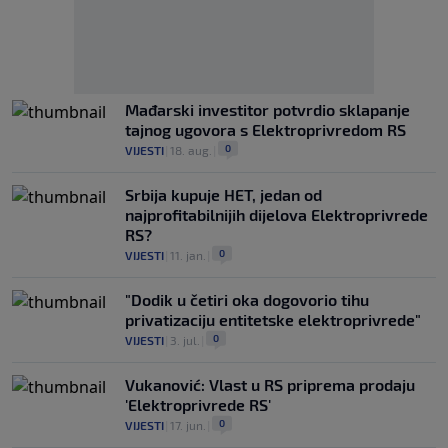
Mađarski investitor potvrdio sklapanje
tajnog ugovora s Elektroprivredom RS
0
VIJESTI
|
18. aug.
|
Srbija kupuje HET, jedan od
najprofitabilnijih dijelova Elektroprivrede
RS?
0
VIJESTI
|
11. jan.
|
"Dodik u četiri oka dogovorio tihu
privatizaciju entitetske elektroprivrede"
0
VIJESTI
|
3. jul.
|
Vukanović: Vlast u RS priprema prodaju
'Elektroprivrede RS'
0
VIJESTI
|
17. jun.
|