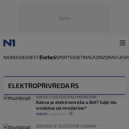
Oglas
NAJNOVIJE
VIJESTI
SPORT
SVIJET
MAGAZIN
ZDRAVLJE
SH
ELEKTROPRIVREDA RS
SNIJEG I LED IZAZVALI PROBLEME
Kakva je elektromreža u BiH? Gdje idu
sredstva od mrežarine?
0
VIJESTI
|
prije 0 min.
|
GOVORIO O "ZLOČESTIM LJUDIMA"