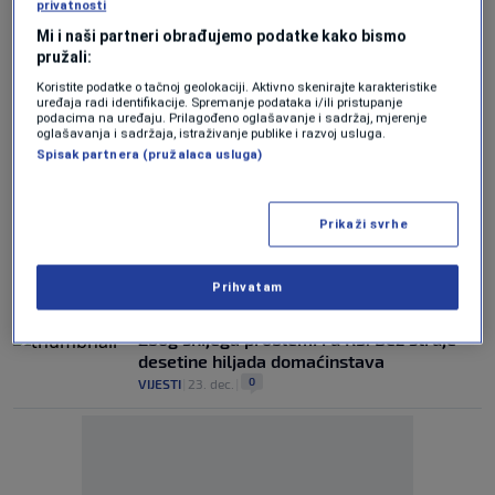
privatnosti
Minić: Elektroprivreda RS veliki gigant koji
Mi i naši partneri obrađujemo podatke kako bismo
je posrnuo, nisam zadovoljan
pružali:
0
VIJESTI
|
8. okt.
|
Koristite podatke o tačnoj geolokaciji. Aktivno skenirajte karakteristike
uređaja radi identifikacije. Spremanje podataka i/ili pristupanje
OGROMNI GUBICI
podacima na uređaju. Prilagođeno oglašavanje i sadržaj, mjerenje
Elektroprivreda RS kupuje struju: TE
oglašavanja i sadržaja, istraživanje publike i razvoj usluga.
Gacko u remontu, hidroelektrane u
Spisak partnera (pružalaca usluga)
"manjku" jer nema padavina
0
EKONOMIJA
|
27. jul.
|
Prikaži svrhe
Od giganta do gubitaša: Dugove rješavaju
"umanjenjem plata radnika"
Prihvatam
0
VIJESTI
|
4. feb.
|
Zbog snijega problemi i u RS: Bez struje
desetine hiljada domaćinstava
0
VIJESTI
|
23. dec.
|