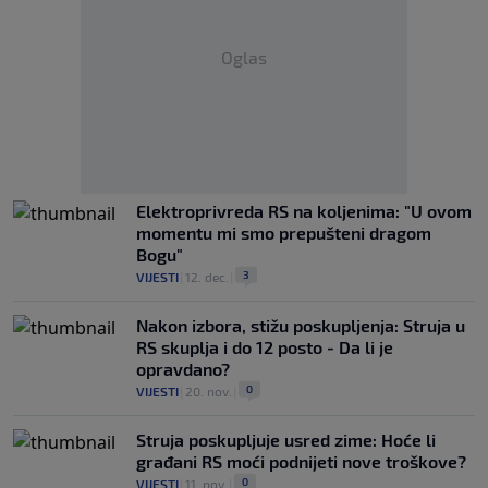
Oglas
Elektroprivreda RS na koljenima: "U ovom
momentu mi smo prepušteni dragom
Bogu"
3
VIJESTI
|
12. dec.
|
Nakon izbora, stižu poskupljenja: Struja u
RS skuplja i do 12 posto - Da li je
opravdano?
0
VIJESTI
|
20. nov.
|
Struja poskupljuje usred zime: Hoće li
građani RS moći podnijeti nove troškove?
0
VIJESTI
|
11. nov.
|