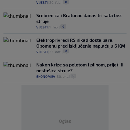
0
VIJESTI
|
26. feb.
|
Srebrenica i Bratunac danas tri sata bez
struje
0
VIJESTI
|
1. feb.
|
Elektroprivredi RS nikad dosta para:
Opomenu pred isključenje naplaćuju 6 KM
0
VIJESTI
|
23. dec.
|
Nakon krize sa peletom i plinom, prijeti li
nestašica struje?
0
EKONOMIJA
|
30. okt.
|
Oglas