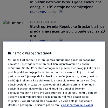
Ministar Petrović tvrdi: Cijena električne
energije u RS ostaje nepromijenjena
0
EKONOMIJA
|
19. nov.
|
UPUTILI ZAHTJEV
Elektroprivreda Republike Srpske traži da
građanima račun za struju bude veći za 23
KM
0
EKONOMIJA
|
18. nov.
|
Brinemo o vašoj privatnosti
Mi i naši
603
partneri pohranjujemo i pristupamo osobnim podacima,
kao što su pretraga web stranica ili lični identifikatori, na vašem
računaru . Odabir Prihvatam omogućava praćenje tehnologije kako bi se
pružila podrška dolje prikazanim svrhama na osnovu kojih mi i naši
partneri obrađujemo podatke Ukoliko je praćenje onemogućeno, neki od
Oglas
sadržaja i reklama koje vidite možda neće biti relevantni za vas. Ovaj
odabir postavki možete ponovno odabrati i pritom promijeniti trenutni
odabir ili pristanak tako što ćete kliknuti na Upravljaj željenim
postavkama link na dnu ove web stranice [ili plutajuću ikonu u donjem
lijevom dijelu web stranice, ako je primjenjivo]. Vaš odabir će se
mijenjati u okviru našeg Wеб локација. Za više detalja, pogledajte
Uredbu o postupanju s ličnim podacima.
Više informacija o vašoj