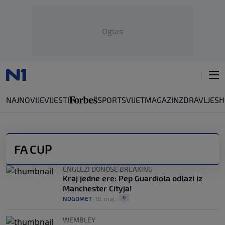
Oglas
NAJNOVIJE
VIJESTI
SPORT
SVIJET
MAGAZIN
ZDRAVLJE
SH
FA CUP
ENGLEZI DONOSE BREAKING
Kraj jedne ere: Pep Guardiola odlazi iz
Manchester Cityja!
0
NOGOMET
|
18. maj.
|
WEMBLEY