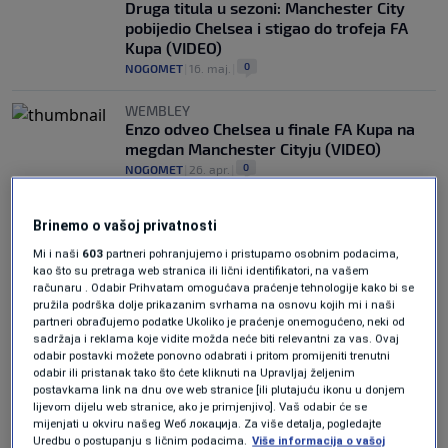
Druga titula u sezoni: Manchester City
pobijedio Chelsea i stigao do trofeja FA
Kupa (VIDEO)
0
NOGOMET
|
16. maj.
|
WEMBLEY
Enzo odveo Chelsea u finale FA Kupa na
megdan Manchester Cityju (VIDEO)
0
NOGOMET
|
26. apr.
|
Brinemo o vašoj privatnosti
Mi i naši
603
partneri pohranjujemo i pristupamo osobnim podacima,
kao što su pretraga web stranica ili lični identifikatori, na vašem
računaru . Odabir Prihvatam omogućava praćenje tehnologije kako bi se
pružila podrška dolje prikazanim svrhama na osnovu kojih mi i naši
Oglas
partneri obrađujemo podatke Ukoliko je praćenje onemogućeno, neki od
sadržaja i reklama koje vidite možda neće biti relevantni za vas. Ovaj
odabir postavki možete ponovno odabrati i pritom promijeniti trenutni
odabir ili pristanak tako što ćete kliknuti na Upravljaj željenim
postavkama link na dnu ove web stranice [ili plutajuću ikonu u donjem
lijevom dijelu web stranice, ako je primjenjivo]. Vaš odabir će se
mijenjati u okviru našeg Wеб локација. Za više detalja, pogledajte
Uredbu o postupanju s ličnim podacima.
Više informacija o vašoj