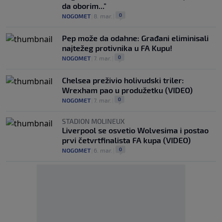
da oborim..."
0
NOGOMET
|
8. mar.
|
Pep može da odahne: Građani eliminisali
najtežeg protivnika u FA Kupu!
0
NOGOMET
|
7. mar.
|
Chelsea preživio holivudski triler:
Wrexham pao u produžetku (VIDEO)
0
NOGOMET
|
7. mar.
|
STADION MOLINEUX
Liverpool se osvetio Wolvesima i postao
prvi četvrtfinalista FA kupa (VIDEO)
0
NOGOMET
|
6. mar.
|