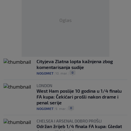
Oglas
Cityjeva Zlatna lopta kažnjena zbog
komentarisanja sudije
0
NOGOMET
|
10. mar.
|
LONDON
West Ham poslije 10 godina u 1/4 finalu
FA kupa: Čekićari prošli nakon drame i
penal serije
0
NOGOMET
|
9. mar.
|
CHELSEA I ARSENAL DOBRO PROŠLI
Održan žrijeb 1/4 finala FA kupa: Gledat