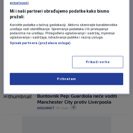
privatnosti
WEMBLEY
Manchester City nakon sjajne završnice,
Mi i naši partneri obrađujemo podatke kako bismo
preokrenuo protiv Southamptona i ušao u
pružali:
finale FA Kupa
Koristite podatke o tačnoj geolokaciji. Aktivno skenirajte karakteristike
0
NOGOMET
|
25. apr.
|
uređaja radi identifikacije. Spremanje podataka i/ili pristupanje
podacima na uređaju. Prilagođeno oglašavanje i sadržaj, mjerenje
oglašavanja i sadržaja, istraživanje publike i razvoj usluga.
Novi krah: Arsenal ostao bez još jednog
Spisak partnera (pružalaca usluga)
trofeja
0
NOGOMET
|
4. apr.
|
Prikaži svrhe
ETIHAD
City na krilima Haalanda razbio Liverpool i
plasirao se u polufinale FA Kupa (VIDEO)
Prihvatam
0
NOGOMET
|
4. apr.
|
Buntovnik Pep: Guardiola neće voditi
Manchester City protiv Liverpoola
0
NOGOMET
|
10. mar.
|