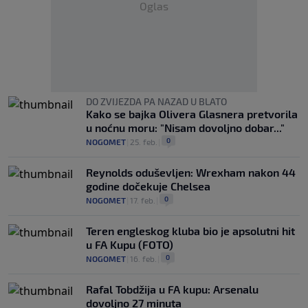
Oglas
DO ZVIJEZDA PA NAZAD U BLATO
Kako se bajka Olivera Glasnera pretvorila
u noćnu moru: "Nisam dovoljno dobar..."
0
NOGOMET
|
25. feb.
|
Reynolds oduševljen: Wrexham nakon 44
godine dočekuje Chelsea
0
NOGOMET
|
17. feb.
|
Teren engleskog kluba bio je apsolutni hit
u FA Kupu (FOTO)
0
NOGOMET
|
16. feb.
|
Rafal Tobdžija u FA kupu: Arsenalu
dovoljno 27 minuta