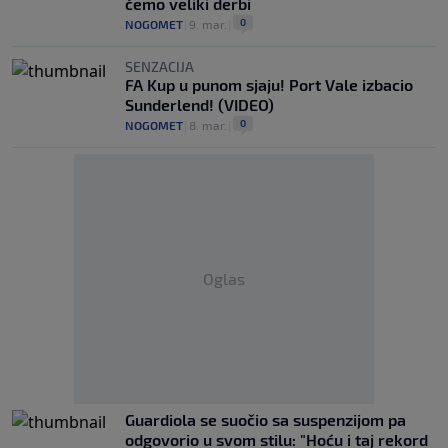
ćemo veliki derbi
0
NOGOMET
|
9. mar.
|
SENZACIJA
FA Kup u punom sjaju! Port Vale izbacio
Sunderlend! (VIDEO)
0
NOGOMET
|
8. mar.
|
Oglas
Guardiola se suočio sa suspenzijom pa
odgovorio u svom stilu: "Hoću i taj rekord