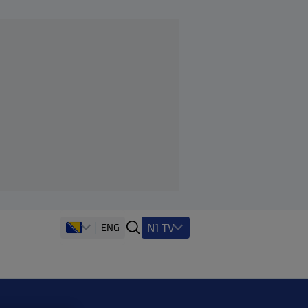
N1 TV
ENG