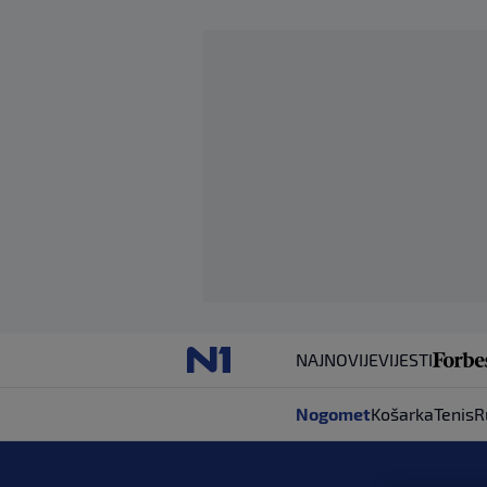
NAJNOVIJE
VIJESTI
Nogomet
Košarka
Tenis
R