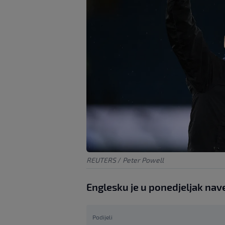
REUTERS
/
Peter Powell
Englesku je u ponedjeljak nav
Podijeli