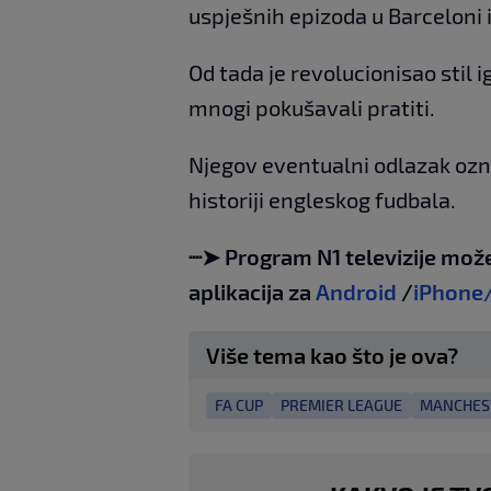
uspješnih epizoda u Barceloni 
Od tada je revolucionisao stil i
mnogi pokušavali pratiti.
Njegov eventualni odlazak ozna
historiji engleskog fudbala.
┈➤ Program N1 televizije može
aplikacija za
Android
/
iPhone
Više tema kao što je ova?
FA CUP
PREMIER LEAGUE
MANCHEST