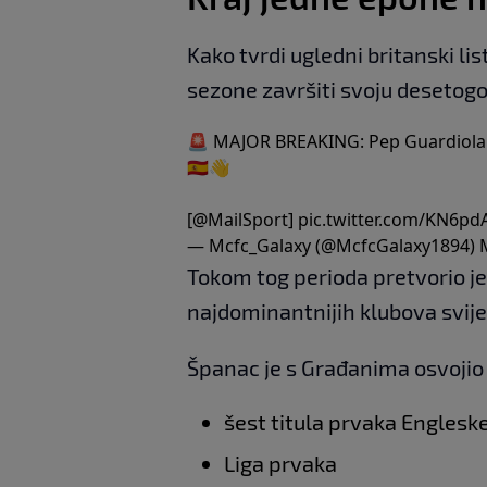
Kako tvrdi ugledni britanski li
sezone završiti svoju desetogo
🚨 MAJOR BREAKING: Pep Guardiola wi
🇪🇸👋
[
@MailSport
]
pic.twitter.com/KN6pd
— Mcfc_Galaxy (@McfcGalaxy1894)
Tokom tog perioda pretvorio je
najdominantnijih klubova svije
Španac je s Građanima osvojio 
šest titula prvaka Englesk
Liga prvaka