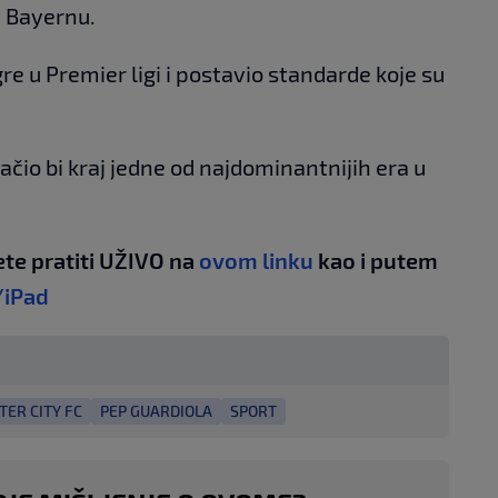
i Bayernu.
gre u Premier ligi i postavio standarde koje su
čio bi kraj jedne od najdominantnijih era u
te pratiti UŽIVO na
ovom linku
kao i putem
/iPad
ER CITY FC
PEP GUARDIOLA
SPORT