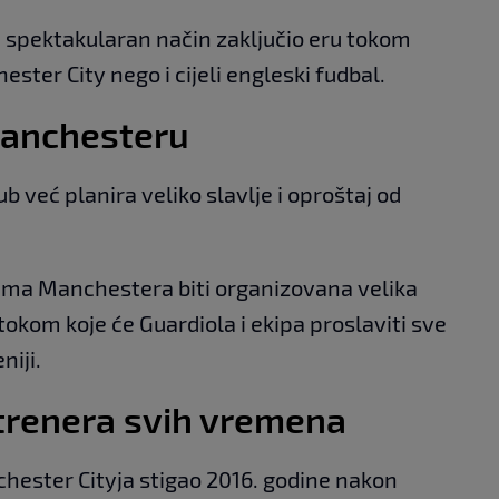
na spektakularan način zaključio eru tokom
ester City nego i cijeli engleski fudbal.
 Manchesteru
 već planira veliko slavlje i oproštaj od
ama Manchestera biti organizovana velika
kom koje će Guardiola i ekipa proslaviti sve
niji.
 trenera svih vremena
hester Cityja stigao 2016. godine nakon