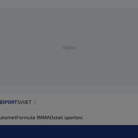
Oglas
SPORT
SVIJET
MAGAZIN
ukomet
Formula 1
MMA
Ostali sportovi
ZDRAVLJE