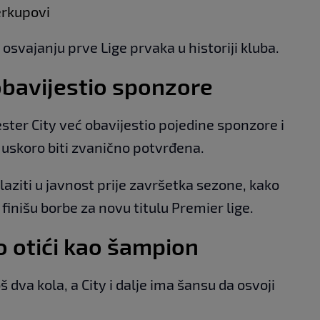
erkupovi
svajanju prve Lige prvaka u historiji kluba.
obavijestio sponzore
ster City već obavijestio pojedine sponzore i
 uskoro biti zvanično potvrđena.
zlaziti u javnost prije završetka sezone, kako
 finišu borbe za novu titulu Premier lige.
o otići kao šampion
 dva kola, a City i dalje ima šansu da osvoji