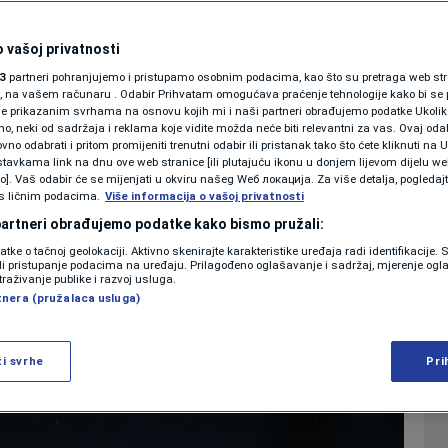
SHOWBIZ
 Pep Guardiola odlazi
KOLUMNE
 vašoj privatnosti
3
partneri pohranjujemo i pristupamo osobnim podacima, kao što su pretraga web stran
Cityja!
ori, na vašem računaru . Odabir Prihvatam omogućava praćenje tehnologije kako bi se 
je prikazanim svrhama na osnovu kojih mi i naši partneri obrađujemo podatke Ukoliko
 neki od sadržaja i reklama koje vidite možda neće biti relevantni za vas. Ovaj odab
PODCAST
no odabrati i pritom promijeniti trenutni odabir ili pristanak tako što ćete kliknuti na U
0
NOGOMET
komentara
|
|
tavkama link na dnu ove web stranice [ili plutajuću ikonu u donjem lijevom dijelu we
N1 SPECIJAL
vo]. Vaš odabir će se mijenjati u okviru našeg Wеб локација. Za više detalja, pogledaj
s ličnim podacima.
Više informacija o vašoj privatnosti
FENOMENI
 partneri obrađujemo podatke kako bismo pružali:
Više
datke o tačnoj geolokaciji. Aktivno skenirajte karakteristike uređaja radi identifikacije.
NEISTRAŽENO
ili pristupanje podacima na uređaju. Prilagođeno oglašavanje i sadržaj, mjerenje ogl
traživanje publike i razvoj usluga.
tnera (pružalaca usluga)
VIRALNO
FOTO
ži svrhe
Pri
PROMO
VIDEO