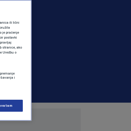
ica ili lični
pružila
 je praćenje
ir postavki
pravljaj
b stranice, ako
te Uredbu o
 Spremanje
ašavanja i
hvatam