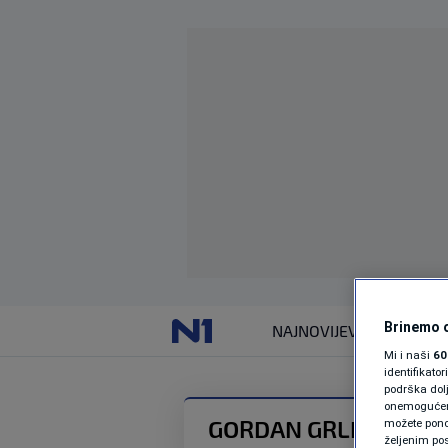
Brinemo o
NAJNOVIJE
VIJESTI
Mi i naši
60
identifikat
podrška dol
onemogućeno,
GORDAN GRLIĆ RADM
možete ponov
željenim pos