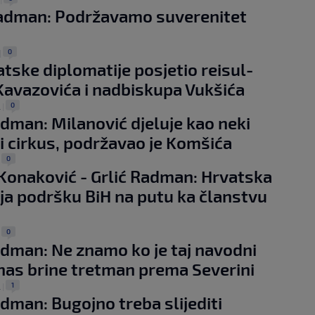
Radman: Podržavamo suverenitet
0
|
atske diplomatije posjetio reisul-
avazovića i nadbiskupa Vukšića
0
.
|
adman: Milanović djeluje kao neki
i cirkus, podržavao je Komšića
0
|
Konaković - Grlić Radman: Hrvatska
ja podršku BiH na putu ka članstvu
0
|
adman: Ne znamo ko je taj navodni
 nas brine tretman prema Severini
1
.
|
adman: Bugojno treba slijediti