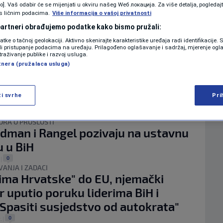
KOLUMNE
vo]. Vaš odabir će se mijenjati u okviru našeg Wеб локација. Za više detalja, pogledaj
 put za izgradnju sporne fabrike u
s ličnim podacima.
Više informacija o vašoj privatnosti
koja je u suvlasništvu hrvatskog
 partneri obrađujemo podatke kako bismo pružali:
a Grlić Radmana
datke o tačnoj geolokaciji. Aktivno skenirajte karakteristike uređaja radi identifikacije.
PODCAST
ili pristupanje podacima na uređaju. Prilagođeno oglašavanje i sadržaj, mjerenje ogl
0
.
|
traživanje publike i razvoj usluga.
 ZA BIH
tnera (pružalaca usluga)
N1 SPECIJAL
ba zagovaraju treći entitet, iz BiH
: "Ne gurajte nas u rat, Hrvati ovdje
FENOMENI
ži svrhe
Pri
njina"
NEISTRAŽENO
0
.
|
ORA O PROŠLOSTI
adman i Rangel pozivaju na ustavnu
VIRALNO
 u BiH
FOTO
0
|
VANJA I ZADACI
PROMO
lima Hrvatske" do EU, njemački
r uputio poruku liderima BiH i
VIDEO
 "Spasiti susjedstvo od autokrata"
0
.
|