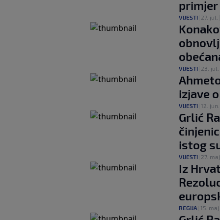
primjer
VIJESTI
|
27. jul.
Konakov
obnovlj
obećana
VIJESTI
|
23. jul.
Ahmetov
izjave o
VIJESTI
|
12. jun.
Grlić R
činjeni
istog s
VIJESTI
|
27. maj
Iz Hrva
Rezoluc
europsk
REGIJA
|
15. maj
Grlić R