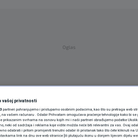
Oglas
 vašoj privatnosti
SPORT
SVIJET
MAGAZIN
3
partneri pohranjujemo i pristupamo osobnim podacima, kao što su pretraga web stran
ZDRAVLJE
ori, na vašem računaru . Odabir Prihvatam omogućava praćenje tehnologije kako bi se 
je prikazanim svrhama na osnovu kojih mi i naši partneri obrađujemo podatke Ukoliko
 neki od sadržaja i reklama koje vidite možda neće biti relevantni za vas. Ovaj odab
SHOWBIZ
AN
no odabrati i pritom promijeniti trenutni odabir ili pristanak tako što ćete kliknuti na U
tavkama link na dnu ove web stranice [ili plutajuću ikonu u donjem lijevom dijelu we