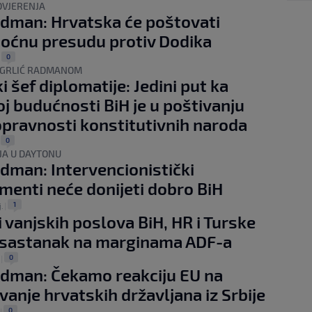
OVJERENJA
adman: Hrvatska će poštovati
oćnu presudu protiv Dodika
0
|
S GRLIĆ RADMANOM
i šef diplomatije: Jedini put ka
oj budućnosti BiH je u poštivanju
pravnosti konstitutivnih naroda
0
|
JA U DAYTONU
adman: Intervencionistički
menti neće donijeti dobro BiH
1
.
|
i vanjskih poslova BiH, HR i Turske
 sastanak na marginama ADF-a
0
|
adman: Čekamo reakciju EU na
ivanje hrvatskih državljana iz Srbije
0
|