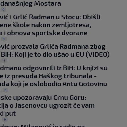
 današnjeg Mostara
0
|
ić i Grlić Radman u Stocu: Obišli
ene škole nakon zemljotresa,
 i obnova sportske dvorane
1
|
ić prozvala Grlića Radmana zbog
 BiH: Koji je to dio ušao u EU (VIDEO)
1
|
admanu odgovorili iz BiH: U knjizi su
ce iz presuda Haškog tribunala -
uda koji je oslobodio Antu Gotovinu
0
.
|
tske upozoravaju Crnu Goru:
ija o Jasenovcu ugrozit će vam
i put
0
.
|
adman: Milanović je radio na