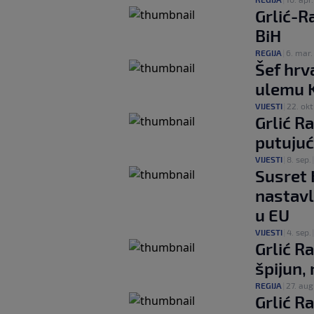
Grlić-
BiH
REGIJA
|
6. mar.
Šef hrv
ulemu K
VIJESTI
|
22. okt
Grlić R
putujuć
VIJESTI
|
8. sep.
Susret 
nastavl
u EU
VIJESTI
|
4. sep.
Grlić R
špijun,
REGIJA
|
27. aug
Grlić R