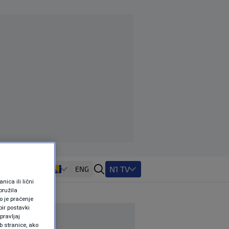
N1 TV
ENG
ica ili lični
pružila
 je praćenje
ir postavki
pravljaj
b stranice, ako