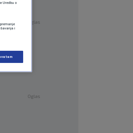
te Uredbu o
Oglas
 Spremanje
ašavanja i
hvatam
Oglas