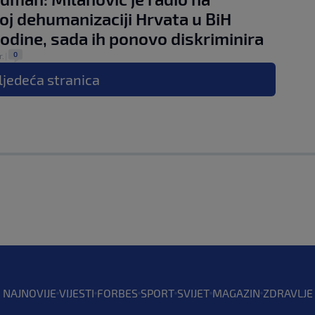
koj dehumanizaciji Hrvata u BiH
odine, sada ih ponovo diskriminira
0
r.
|
ljedeća
stranica
NAJNOVIJE
VIJESTI
FORBES
SPORT
SVIJET
MAGAZIN
ZDRAVLJE