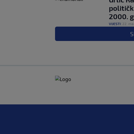
politič
2000. g
VIJESTI
|
22. ma
S