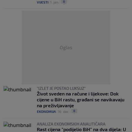
0
VIJESTI
|
1. jan.
|
Oglas
"IZLET JE POSTAO LUKSUZ"
Život sveden na račune i lijekove: Dok
cijene u BiH rastu, građani se navikavaju
na preživljavanje
0
EKONOMIJA
|
16. dec.
|
ANALIZA EKONOMSKIH ANALITIČARA
Rast cijena "podijelio BiH" na dva dijela: U