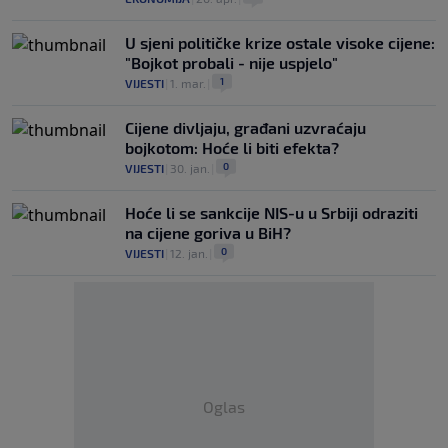
U sjeni političke krize ostale visoke cijene:
"Bojkot probali - nije uspjelo"
1
VIJESTI
|
1. mar.
|
Cijene divljaju, građani uzvraćaju
bojkotom: Hoće li biti efekta?
0
VIJESTI
|
30. jan.
|
Hoće li se sankcije NIS-u u Srbiji odraziti
na cijene goriva u BiH?
0
VIJESTI
|
12. jan.
|
Oglas