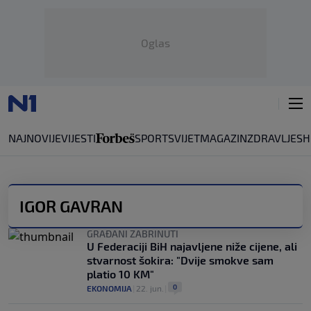
Oglas
NAJNOVIJE
VIJESTI
SPORT
SVIJET
MAGAZIN
ZDRAVLJE
SH
IGOR GAVRAN
GRAĐANI ZABRINUTI
U Federaciji BiH najavljene niže cijene, ali
stvarnost šokira: "Dvije smokve sam
platio 10 KM"
0
EKONOMIJA
|
22. jun.
|