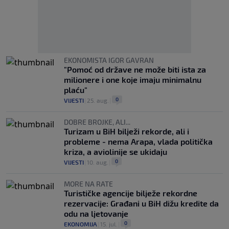
EKONOMISTA IGOR GAVRAN
"Pomoć od države ne može biti ista za
milionere i one koje imaju minimalnu
plaću"
0
VIJESTI
|
25. aug.
|
DOBRE BROJKE, ALI...
Turizam u BiH bilježi rekorde, ali i
probleme - nema Arapa, vlada politička
kriza, a aviolinije se ukidaju
0
VIJESTI
|
10. aug.
|
MORE NA RATE
Turističke agencije bilježe rekordne
rezervacije: Građani u BiH dižu kredite da
odu na ljetovanje
0
EKONOMIJA
|
15. jul.
|