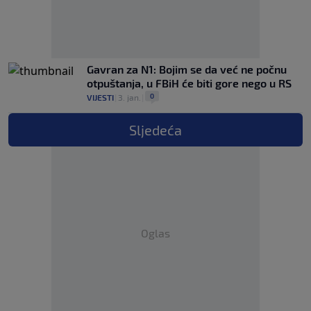
Gavran za N1: Bojim se da već ne počnu
otpuštanja, u FBiH će biti gore nego u RS
0
VIJESTI
|
3. jan.
|
Sljedeća
Oglas