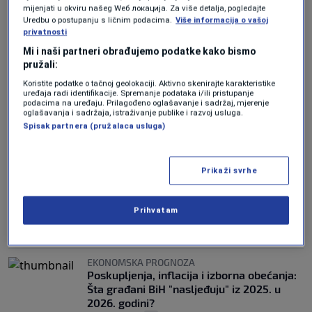
mijenjati u okviru našeg Wеб локација. Za više detalja, pogledajte
Uredbu o postupanju s ličnim podacima.
Više informacija o vašoj
EKONOMSKI STRUČNJAK ZA N1
privatnosti
Dugovi rastu, standard pada: Šta čeka
građane BiH?
Mi i naši partneri obrađujemo podatke kako bismo
0
pružali:
VIJESTI
|
2. apr.
|
Koristite podatke o tačnoj geolokaciji. Aktivno skenirajte karakteristike
IGOR GAVRAN ANALIZIRA
uređaja radi identifikacije. Spremanje podataka i/ili pristupanje
podacima na uređaju. Prilagođeno oglašavanje i sadržaj, mjerenje
Ekonomski stručnjak upozorava građane:
oglašavanja i sadržaja, istraživanje publike i razvoj usluga.
Spremite se na opravdana, ali još više
Spisak partnera (pružalaca usluga)
neopravdana poskupljenja
0
VIJESTI
|
10. mar.
|
Prikaži svrhe
IGOR GAVRAN U DANU UŽIVO
Neodgovorne vlasti guraju građane BiH u
siromaštvo: Zaduživanjem dijele sadaku,
Prihvatam
paralaleno povećavaju cijene
1
EKONOMIJA
|
7. jan.
|
EKONOMSKA PROGNOZA
Poskupljenja, inflacija i izborna obećanja:
Šta građani BiH "nasljeđuju" iz 2025. u
2026. godini?