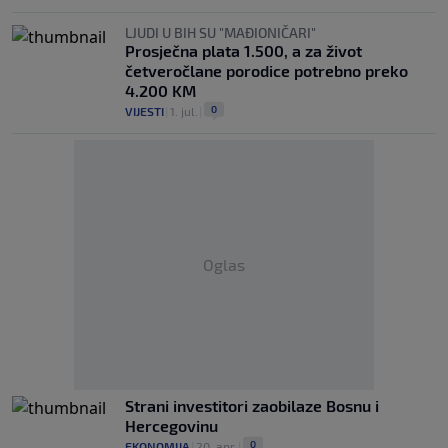
LJUDI U BIH SU "MAĐIONIČARI"
Prosječna plata 1.500, a za život
četveročlane porodice potrebno preko
4.200 KM
0
VIJESTI
|
1. jul.
|
Oglas
Strani investitori zaobilaze Bosnu i
Hercegovinu
0
EKONOMIJA
|
20. apr.
|