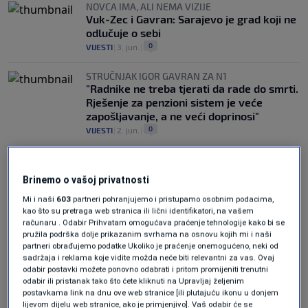
NOVCA IMA, ALI NEMA VIZIJE
Vuk-Zec i Gavran: Sarajevo je grad koji ne
odlučuje o sebi
0
VIJESTI
|
3. jun.
|
STRUČNJAK IGOR GAVRAN ZA N1
"Radnike ne treba tjerati da rade do smrti.
Rješenje za penzioni sistem je veće
zapošljavanje, a ne veći doprinosi"
0
VIJESTI
|
2. jun.
|
Brinemo o vašoj privatnosti
Mi i naši
603
partneri pohranjujemo i pristupamo osobnim podacima,
kao što su pretraga web stranica ili lični identifikatori, na vašem
računaru . Odabir Prihvatam omogućava praćenje tehnologije kako bi se
Oglas
pružila podrška dolje prikazanim svrhama na osnovu kojih mi i naši
partneri obrađujemo podatke Ukoliko je praćenje onemogućeno, neki od
sadržaja i reklama koje vidite možda neće biti relevantni za vas. Ovaj
odabir postavki možete ponovno odabrati i pritom promijeniti trenutni
odabir ili pristanak tako što ćete kliknuti na Upravljaj željenim
postavkama link na dnu ove web stranice [ili plutajuću ikonu u donjem
lijevom dijelu web stranice, ako je primjenjivo]. Vaš odabir će se