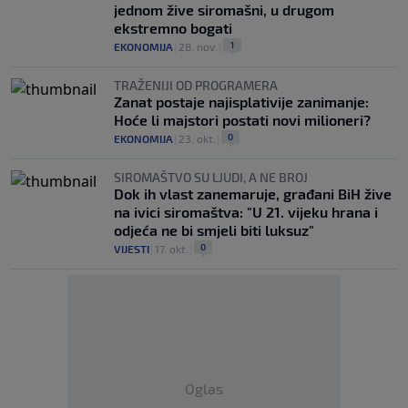
jednom žive siromašni, u drugom
ekstremno bogati
1
EKONOMIJA
|
28. nov.
|
TRAŽENIJI OD PROGRAMERA
Zanat postaje najisplativije zanimanje:
Hoće li majstori postati novi milioneri?
0
EKONOMIJA
|
23. okt.
|
SIROMAŠTVO SU LJUDI, A NE BROJ
Dok ih vlast zanemaruje, građani BiH žive
na ivici siromaštva: "U 21. vijeku hrana i
odjeća ne bi smjeli biti luksuz"
0
VIJESTI
|
17. okt.
|
Oglas