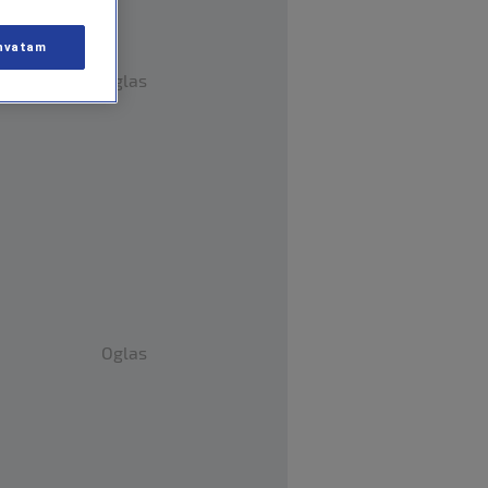
hvatam
Oglas
Oglas