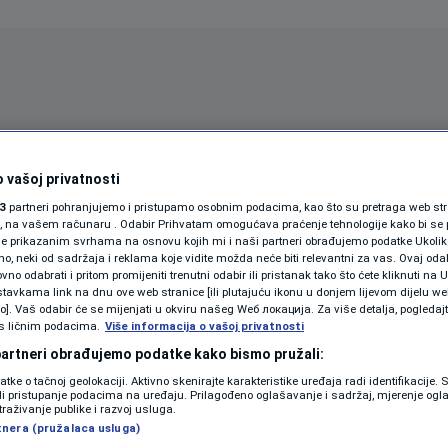
Oglas
 vašoj privatnosti
3
partneri pohranjujemo i pristupamo osobnim podacima, kao što su pretraga web stran
ori, na vašem računaru . Odabir Prihvatam omogućava praćenje tehnologije kako bi se 
je prikazanim svrhama na osnovu kojih mi i naši partneri obrađujemo podatke Ukoliko
 neki od sadržaja i reklama koje vidite možda neće biti relevantni za vas. Ovaj odab
no odabrati i pritom promijeniti trenutni odabir ili pristanak tako što ćete kliknuti na U
tavkama link na dnu ove web stranice [ili plutajuću ikonu u donjem lijevom dijelu we
vo]. Vaš odabir će se mijenjati u okviru našeg Wеб локација. Za više detalja, pogledaj
s ličnim podacima.
Više informacija o vašoj privatnosti
SPORT
SVIJET
MAGAZIN
 partneri obrađujemo podatke kako bismo pružali:
ZDRAVLJE
datke o tačnoj geolokaciji. Aktivno skenirajte karakteristike uređaja radi identifikacije.
ili pristupanje podacima na uređaju. Prilagođeno oglašavanje i sadržaj, mjerenje ogl
SHOWBIZ
traživanje publike i razvoj usluga.
I
tnera (pružalaca usluga)