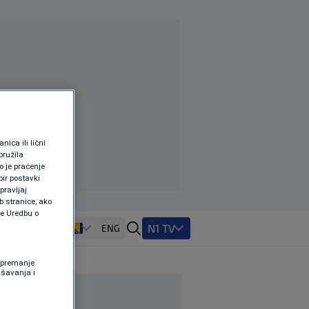
ica ili lični
pružila
 je praćenje
ir postavki
pravljaj
b stranice, ako
te Uredbu o
N1 TV
ENG
 Spremanje
ašavanja i