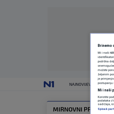
Brinemo o
Mi i naši
60
identifikat
podrška dol
onemogućeno,
možete ponov
željenim pos
je primjenji
postupanju 
NAJNOVIJE
VIJESTI
Mi i naši
Koristite po
podataka i/
sadržaja, is
MIRNOVNI PREGOVOR
Spisak par