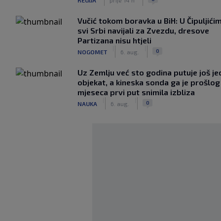
Vučić tokom boravka u BiH: U Čipuljići
svi Srbi navijali za Zvezdu, dresove
Partizana nisu htjeli
|
|
0
NOGOMET
6. aug.
Uz Zemlju već sto godina putuje još j
objekat, a kineska sonda ga je prošlog
mjeseca prvi put snimila izbliza
|
|
0
NAUKA
6. aug.