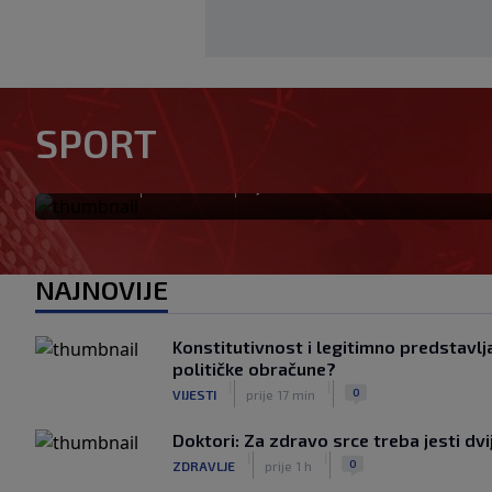
Počela nova sezona: Željezni
SPORT
savladao BSK
|
|
0
NOGOMET
prije 9 min
NAJNOVIJE
Konstitutivnost i legitimno predstavljan
političke obračune?
|
|
0
VIJESTI
prije 17 min
Doktori: Za zdravo srce treba jesti dv
|
|
0
ZDRAVLJE
prije 1 h