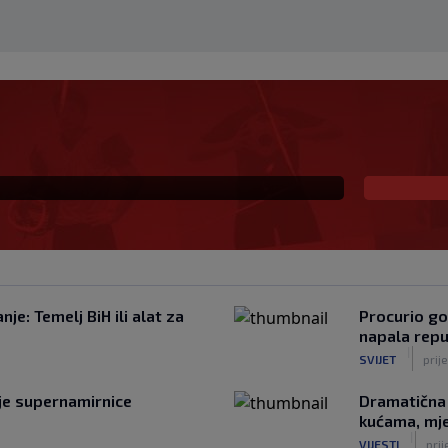
čar na Grbavici
je: Temelj BiH ili alat za
Procurio go
napala repu
|
SVIJET
prij
ije supernamirnice
Dramatična 
kućama, mje
|
VIJESTI
prij