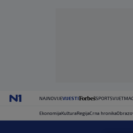
NAJNOVIJE
VIJESTI
SPORT
SVIJET
MAG
Ekonomija
Kultura
Regija
Crna hronika
Obrazo