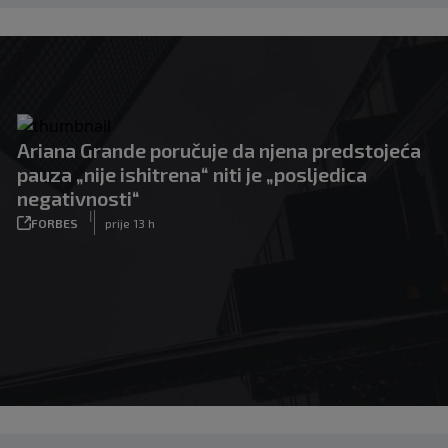
Ariana Grande poručuje da njena predstojeća
pauza „nije ishitrena“ niti je „posljedica
negativnosti“
|
FORBES
prije 13 h