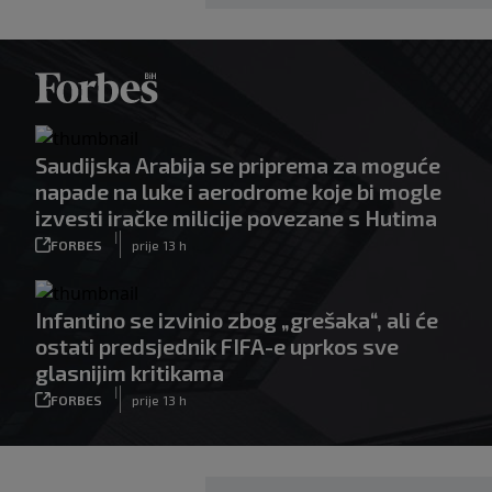
Saudijska Arabija se priprema za moguće
napade na luke i aerodrome koje bi mogle
izvesti iračke milicije povezane s Hutima
|
FORBES
prije 13 h
Infantino se izvinio zbog „grešaka“, ali će
ostati predsjednik FIFA-e uprkos sve
glasnijim kritikama
|
FORBES
prije 13 h