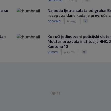
ma su
Najbolja ljetna salata od graha: B
recept za dane kada je prevruće z
|
|
0
COOKING
6. aug.
edan
Ko ruši jedinstveni policijski sist
Mostar prozvala institucije HNK, Z
Kantona 10
|
|
0
VIJESTI
prije 7 h
Oglas