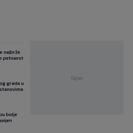
se najbrže
e petnaest
Oglas
og grada u
 stanovima
bu bolje
punjen