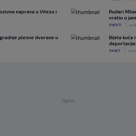
ozivna naprava u Vitezu i
Rudari Mila
vratio u ja
|
VIJESTI
prij
zgradnje plesne dvorane u
Bijela kuća
deportacije
|
SVIJET
prije
Oglas