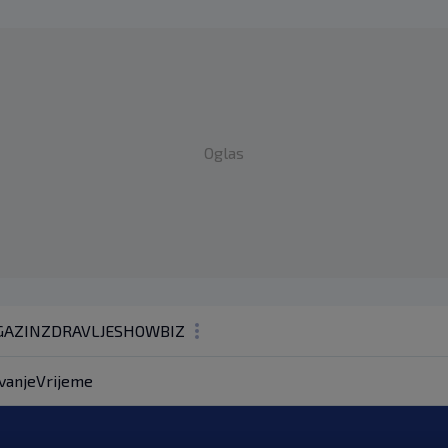
Oglas
AZIN
ZDRAVLJE
SHOWBIZ
KOLUMNE
vanje
Vrijeme