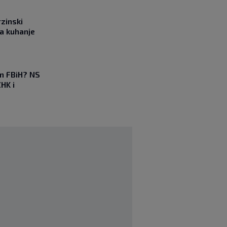
rzinski
a kuhanje
em FBiH? NS
HK i