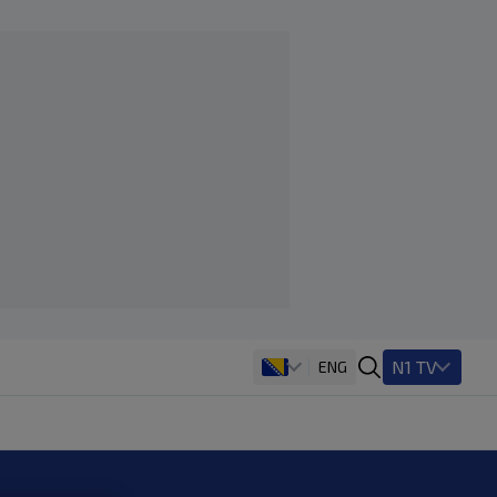
N1 TV
ENG