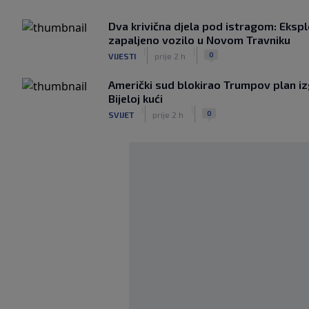
Dva krivična djela pod istragom: Ekspl
zapaljeno vozilo u Novom Travniku
|
|
0
VIJESTI
prije 2 h
Američki sud blokirao Trumpov plan i
Bijeloj kući
|
|
0
SVIJET
prije 2 h