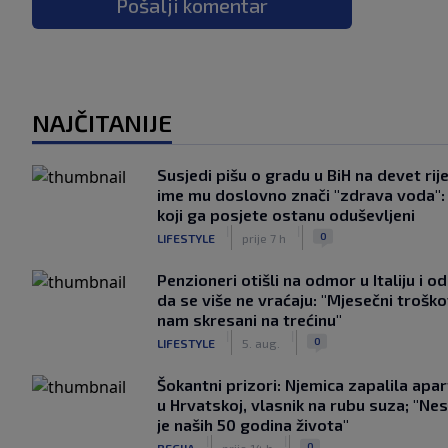
Pošalji komentar
NAJČITANIJE
Susjedi pišu o gradu u BiH na devet rije
ime mu doslovno znači "zdrava voda":
koji ga posjete ostanu oduševljeni
|
|
0
LIFESTYLE
prije 7 h
Penzioneri otišli na odmor u Italiju i odl
da se više ne vraćaju: "Mjesečni troško
nam skresani na trećinu"
|
|
0
LIFESTYLE
5. aug.
Šokantni prizori: Njemica zapalila apa
u Hrvatskoj, vlasnik na rubu suza; "Ne
je naših 50 godina života"
|
|
0
REGIJA
prije 14 h