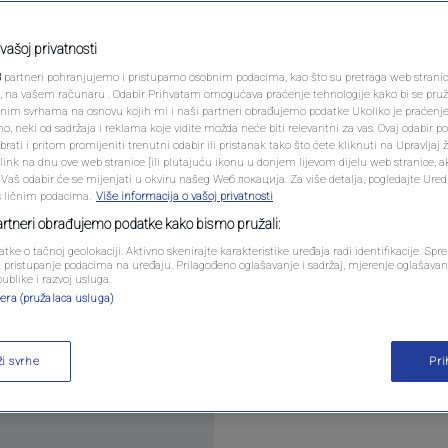
PODCAST
 u pregovorima s
N1 SPECIJAL
vašoj privatnosti
3
partneri pohranjujemo i pristupamo osobnim podacima, kao što su pretraga web stranica 
FENOMENI
ri, na vašem računaru . Odabir Prihvatam omogućava praćenje tehnologije kako bi se pruž
anim svrhama na osnovu kojih mi i naši partneri obrađujemo podatke Ukoliko je praćenj
ara
 neki od sadržaja i reklama koje vidite možda neće biti relevantni za vas. Ovaj odabir p
NEISTRAŽENO
ati i pritom promijeniti trenutni odabir ili pristanak tako što ćete kliknuti na Upravljaj 
ink na dnu ove web stranice [ili plutajuću ikonu u donjem lijevom dijelu web stranice, a
VIRALNO
. Vaš odabir će se mijenjati u okviru našeg Wеб локација. Za više detalja, pogledajte Ure
s ličnim podacima.
Više informacija o vašoj privatnosti
FOTO
partneri obrađujemo podatke kako bismo pružali:
atke o tačnoj geolokaciji. Aktivno skenirajte karakteristike uređaja radi identifikacije. Sp
PROMO
li pristupanje podacima na uređaju. Prilagođeno oglašavanje i sadržaj, mjerenje oglašavanj
publike i razvoj usluga.
ja Dmitrij Peskov rekao je da oni nisu u pregovor
era (pružalaca usluga)
VIDEO
mogli nazvati pomakom.
Pročitaj više
ži svrhe
Pr