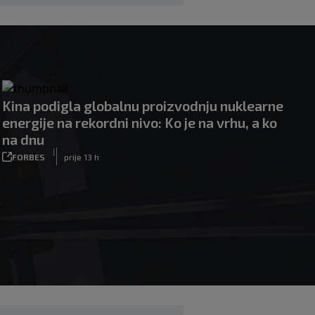
Kina podigla globalnu proizvodnju nuklearne
energije na rekordni nivo: Ko je na vrhu, a ko
na dnu
|
FORBES
prije 13 h