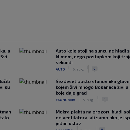
ka, a
Auto koje stoji na suncu ne hladi 
 Svi
klimom, nego postupkom koji traj
sekundi
|
|
0
AUTO
6. aug.
učili
Šezdeset posto stanovnika glavn
vi su
kojem živi mnogo Bosanaca živi u
koje daje grad
|
|
0
EKONOMIJA
5. aug.
rtman
Mokra plahta na prozoru hladi so
stalo
od ventilatora, ali samo ako je is
jedan uslov
|
|
0
LIFESTYLE
5. aug.