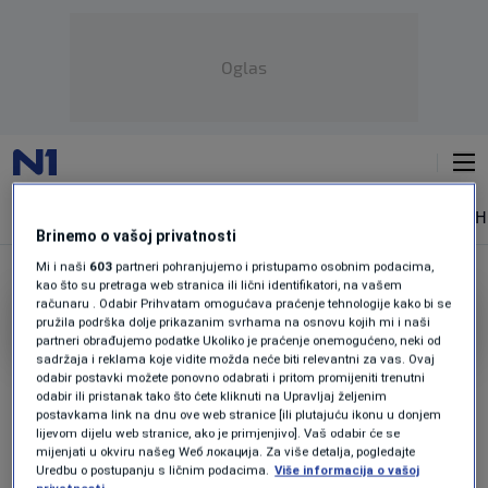
Oglas
NAJNOVIJE
VIJESTI
SPORT
SVIJET
MAGAZIN
ZDRAVLJE
SH
Brinemo o vašoj privatnosti
Mi i naši
603
partneri pohranjujemo i pristupamo osobnim podacima,
kao što su pretraga web stranica ili lični identifikatori, na vašem
računaru . Odabir Prihvatam omogućava praćenje tehnologije kako bi se
NASILJE NAD ŽENEMA
pružila podrška dolje prikazanim svrhama na osnovu kojih mi i naši
partneri obrađujemo podatke Ukoliko je praćenje onemogućeno, neki od
sadržaja i reklama koje vidite možda neće biti relevantni za vas. Ovaj
"Femicid neće proći neprimijećen.
odabir postavki možete ponovno odabrati i pritom promijeniti trenutni
Zaustavimo tišinu!" (VIDEO)
odabir ili pristanak tako što ćete kliknuti na Upravljaj željenim
0
VIJESTI
|
25. nov.
|
postavkama link na dnu ove web stranice [ili plutajuću ikonu u donjem
lijevom dijelu web stranice, ako je primjenjivo]. Vaš odabir će se
mijenjati u okviru našeg Wеб локација. Za više detalja, pogledajte
Užasavajući podaci: Blizu 47 posto žena u
Uredbu o postupanju s ličnim podacima.
Više informacija o vašoj
BiH tokom života je iskusilo neki oblik