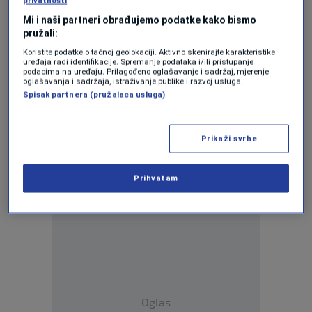
privatnosti
nasilja
Mi i naši partneri obrađujemo podatke kako bismo
0
VIJESTI
|
21. nov.
|
pružali:
Koristite podatke o tačnoj geolokaciji. Aktivno skenirajte karakteristike
uređaja radi identifikacije. Spremanje podataka i/ili pristupanje
podacima na uređaju. Prilagođeno oglašavanje i sadržaj, mjerenje
oglašavanja i sadržaja, istraživanje publike i razvoj usluga.
Spisak partnera (pružalaca usluga)
Oglas
Prikaži svrhe
Prihvatam
Oglas