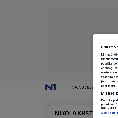
Brinemo o
Mi i naši
60
identifikat
podrška dol
onemogućeno,
možete ponov
željenim pos
je primjenji
postupanju 
NAJNOVIJE
VIJESTI
Mi i naši
Koristite po
podataka i/
sadržaja, is
NIKOLA KRSTIĆ
Spisak par