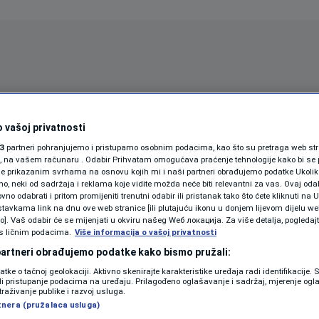
Oglas
 vašoj privatnosti
3
partneri pohranjujemo i pristupamo osobnim podacima, kao što su pretraga web stran
ori, na vašem računaru . Odabir Prihvatam omogućava praćenje tehnologije kako bi se 
je prikazanim svrhama na osnovu kojih mi i naši partneri obrađujemo podatke Ukoliko
 neki od sadržaja i reklama koje vidite možda neće biti relevantni za vas. Ovaj odab
no odabrati i pritom promijeniti trenutni odabir ili pristanak tako što ćete kliknuti na U
tavkama link na dnu ove web stranice [ili plutajuću ikonu u donjem lijevom dijelu we
vo]. Vaš odabir će se mijenjati u okviru našeg Wеб локација. Za više detalja, pogledaj
s ličnim podacima.
Više informacija o vašoj privatnosti
SPORT
SVIJET
MAGAZIN
 partneri obrađujemo podatke kako bismo pružali:
ZDRAVLJE
datke o tačnoj geolokaciji. Aktivno skenirajte karakteristike uređaja radi identifikacije.
ili pristupanje podacima na uređaju. Prilagođeno oglašavanje i sadržaj, mjerenje ogl
SHOWBIZ
traživanje publike i razvoj usluga.
tnera (pružalaca usluga)