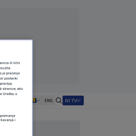
ica ili lični
pružila
 je praćenje
ir postavki
pravljaj
b stranice, ako
te Uredbu o
N1 TV
ENG
 Spremanje
ašavanja i