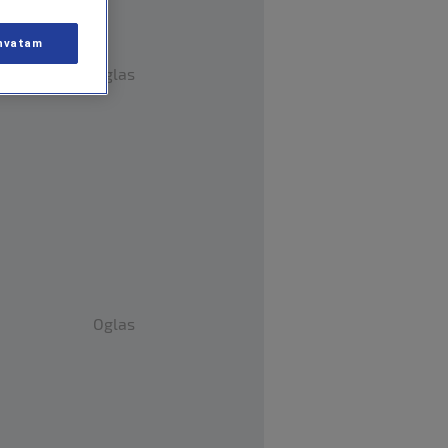
hvatam
Oglas
Oglas