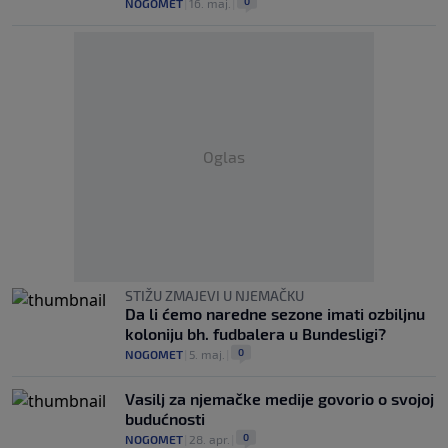
0
NOGOMET
|
16. maj.
|
Oglas
STIŽU ZMAJEVI U NJEMAČKU
Da li ćemo naredne sezone imati ozbiljnu
koloniju bh. fudbalera u Bundesligi?
0
NOGOMET
|
5. maj.
|
Vasilj za njemačke medije govorio o svojoj
budućnosti
0
NOGOMET
|
28. apr.
|