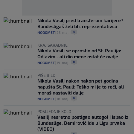
Nikola Vasilj pred transferom karijere?
Bundesligaš želi bh. reprezentativca
0
NOGOMET
|
25. maj.
|
KRAJ SARADNJE
Nikola Vasilj se oprostio od St. Paulija:
Odlazim…ali dio mene ostat će ovdje
0
NOGOMET
|
19. maj.
|
PIŠE BILD
Nikola Vasilj nakon nakon pet godina
napušta St. Pauli: Teško mi je to reći, ali
moraš nastaviti dalje
0
NOGOMET
|
16. maj.
|
POSLJEDNJE KOLO
Vasilj nesretno postigao autogol i ispao iz
Bundeslige, Demirović ide u Ligu prvaka
(VIDEO)