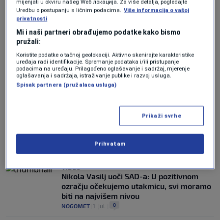
mijenjati u okviru našeg Wеб локација. Za više detalja, pogledajte
GOLMAN ZMAJEVA
Uredbu o postupanju s ličnim podacima.
Više informacija o vašoj
Bild: Nikola Vasilj napustio Njemačku i
privatnosti
potpisao za saudijski Al Diriyah
Mi i naši partneri obrađujemo podatke kako bismo
0
NOGOMET
|
11. jul.
|
pružali:
Koristite podatke o tačnoj geolokaciji. Aktivno skenirajte karakteristike
MUNDIJAL
uređaja radi identifikacije. Spremanje podataka i/ili pristupanje
Nikola Vasilj se oglasio nakon Mundijala:
podacima na uređaju. Prilagođeno oglašavanje i sadržaj, mjerenje
oglašavanja i sadržaja, istraživanje publike i razvoj usluga.
"Ovo nas gradi, vratit ćemo se još jači"
Spisak partnera (pružalaca usluga)
0
NOGOMET
|
6. jul.
|
GOLMAN "ZMAJEVA"
Vasilj nakon poraza od SAD-a: Napravili
Prikaži svrhe
smo historijski rezultat i imamo
budućnost
Prihvatam
0
NOGOMET
|
2. jul.
|
VIDEO
Nikola Vasilj uoči SAD-a: U pozitivnom
ozračju očekujemo utakmicu, svi moramo
biti na najvišem nivou
0
NOGOMET
|
1. jul.
|