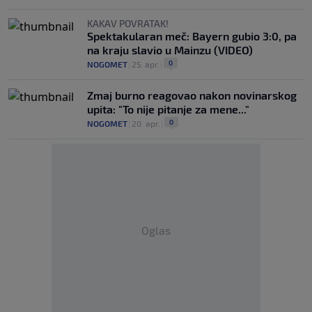
KAKAV POVRATAK!
Spektakularan meč: Bayern gubio 3:0, pa
na kraju slavio u Mainzu (VIDEO)
0
NOGOMET
|
25. apr.
|
Zmaj burno reagovao nakon novinarskog
upita: "To nije pitanje za mene..."
0
NOGOMET
|
20. apr.
|
Oglas