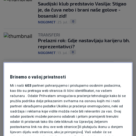
Saudijski klub predstavio Vasilja: Stigao
je, da čuva nebo i brani naše golove -
bosanski zid!
0
NOGOMET
|
25. jul.
|
TRANSFERI
Prelazni rok: Gdje nastavljaju karijeru bh.
reprezentativci?
0
NOGOMET
|
13. jul.
|
Brinemo o vašoj privatnosti
Mi i naši
603
partneri pohranjujemo i pristupamo osobnim podacima,
kao što su pretraga web stranica ili lični identifikatori, na vašem
računaru . Odabir Prihvatam omogućava praćenje tehnologije kako bi se
Oglas
pružila podrška dolje prikazanim svrhama na osnovu kojih mi i naši
partneri obrađujemo podatke Ukoliko je praćenje onemogućeno, neki od
sadržaja i reklama koje vidite možda neće biti relevantni za vas. Ovaj
odabir postavki možete ponovno odabrati i pritom promijeniti trenutni
odabir ili pristanak tako što ćete kliknuti na Upravljaj željenim
postavkama link na dnu ove web stranice [ili plutajuću ikonu u donjem
lijevom dijelu web stranice, ako je primjenjivo]. Vaš odabir će se