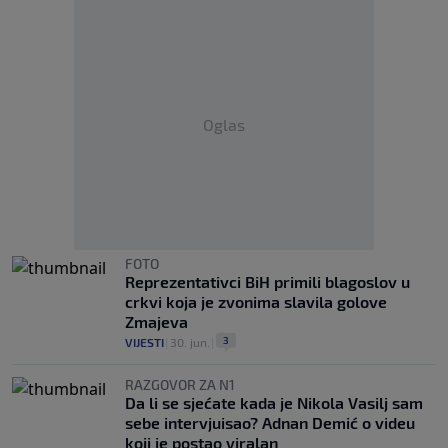
Oglas
FOTO
Reprezentativci BiH primili blagoslov u
crkvi koja je zvonima slavila golove
Zmajeva
3
VIJESTI
|
30. jun.
|
RAZGOVOR ZA N1
Da li se sjećate kada je Nikola Vasilj sam
sebe intervjuisao? Adnan Demić o videu
koji je postao viralan