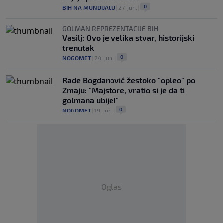
0
BIH NA MUNDIJALU
|
27. jun.
|
GOLMAN REPREZENTACIJE BIH
Vasilj: Ovo je velika stvar, historijski
trenutak
0
NOGOMET
|
24. jun.
|
Rade Bogdanović žestoko "opleo" po
Zmaju: "Majstore, vratio si je da ti
golmana ubije!"
0
NOGOMET
|
19. jun.
|
Oglas