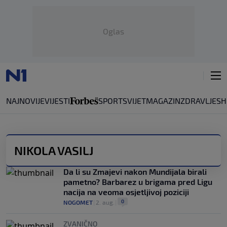
Oglas
NAJNOVIJE
VIJESTI
SPORT
SVIJET
MAGAZIN
ZDRAVLJE
SH
NIKOLA VASILJ
Da li su Zmajevi nakon Mundijala birali
pametno? Barbarez u brigama pred Ligu
nacija na veoma osjetljivoj poziciji
0
NOGOMET
|
2. aug.
|
ZVANIČNO