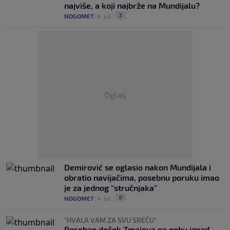
najviše, a koji najbrže na Mundijalu?
2
NOGOMET
|
4. jul.
|
Oglas
Demirović se oglasio nakon Mundijala i
obratio navijačima, posebnu poruku imao
je za jednog "stručnjaka"
0
NOGOMET
|
4. jul.
|
"HVALA VAM ZA SVU SREĆU"
Poseban doček Zmajeva na nebu iznad