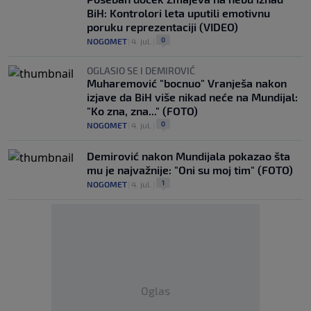
BiH: Kontrolori leta uputili emotivnu
poruku reprezentaciji (VIDEO)
0
NOGOMET
|
4. jul.
|
OGLASIO SE I DEMIROVIĆ
Muharemović "bocnuo" Vranješa nakon
izjave da BiH više nikad neće na Mundijal:
"Ko zna, zna..." (FOTO)
0
NOGOMET
|
4. jul.
|
Demirović nakon Mundijala pokazao šta
mu je najvažnije: "Oni su moj tim" (FOTO)
1
NOGOMET
|
4. jul.
|
Oglas