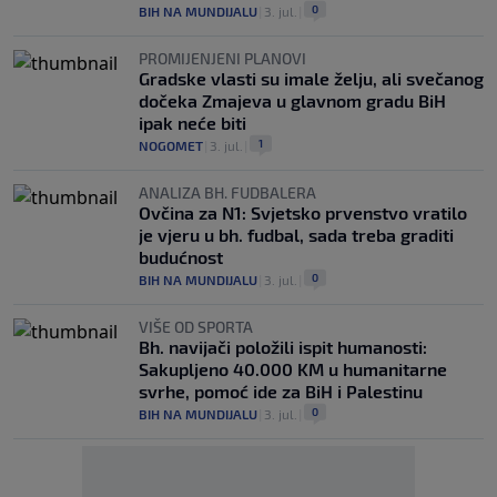
0
BIH NA MUNDIJALU
|
3. jul.
|
PROMIJENJENI PLANOVI
Gradske vlasti su imale želju, ali svečanog
dočeka Zmajeva u glavnom gradu BiH
ipak neće biti
1
NOGOMET
|
3. jul.
|
ANALIZA BH. FUDBALERA
Ovčina za N1: Svjetsko prvenstvo vratilo
je vjeru u bh. fudbal, sada treba graditi
budućnost
0
BIH NA MUNDIJALU
|
3. jul.
|
VIŠE OD SPORTA
Bh. navijači položili ispit humanosti:
Sakupljeno 40.000 KM u humanitarne
svrhe, pomoć ide za BiH i Palestinu
0
BIH NA MUNDIJALU
|
3. jul.
|