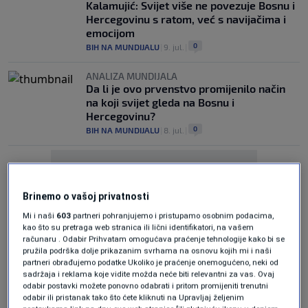
Kalamujić: Svijet više ne povezuje Bosnu i
Hercegovinu s ratom, već s navijačima i
emocijom
0
BIH NA MUNDIJALU
|
9. jul.
|
ANALIZA MUNDIJALA
Da li je ovo prvenstvo promijenilo način
na koji svijet gleda na Bosnu i
Hercegovinu?
0
BIH NA MUNDIJALU
|
8. jul.
|
Brinemo o vašoj privatnosti
Mi i naši
603
partneri pohranjujemo i pristupamo osobnim podacima,
kao što su pretraga web stranica ili lični identifikatori, na vašem
Oglas
računaru . Odabir Prihvatam omogućava praćenje tehnologije kako bi se
pružila podrška dolje prikazanim svrhama na osnovu kojih mi i naši
partneri obrađujemo podatke Ukoliko je praćenje onemogućeno, neki od
sadržaja i reklama koje vidite možda neće biti relevantni za vas. Ovaj
odabir postavki možete ponovno odabrati i pritom promijeniti trenutni
odabir ili pristanak tako što ćete kliknuti na Upravljaj željenim