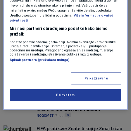
postavkama link na dnu ove web stranice [ili plutajuću ikonu u donjem
lijevom dijelu web stranice, ako je primjenjivo]. Vaš odabir će se
GOVORILA ZA N1
mijenjati u okviru našeg Wеб локација. Za više detalja, pogledajte
Profesorica Kovačević: Barbarez i Džeko
Uredbu o postupanju s ličnim podacima.
Više informacija o vašoj
održali su lekciju iz liderstva koju bi
privatnosti
trebale učiti kompanije
Mi i naši partneri obrađujemo podatke kako bismo
0
BIH NA MUNDIJALU
|
7. jul.
|
pružali:
Koristite podatke o tačnoj geolokaciji. Aktivno skenirajte karakteristike
SEMIN BEĆIRBEGOVIĆ ZA N1
uređaja radi identifikacije. Spremanje podataka i/ili pristupanje
Doktor Zmajeva o startu nad Tarikom
podacima na uređaju. Prilagođeno oglašavanje i sadržaj, mjerenje
oglašavanja i sadržaja, istraživanje publike i razvoj usluga.
Muharemovićem: Pomislio sam na najgori
Spisak partnera (pružalaca usluga)
scenarij, nekim igračima je takva povreda
završila karijeru
0
NOGOMET
|
7. jul.
|
Prikaži svrhe
BIVŠI BH. REPREZENTATIVAC
Salihamidžić otkrio šta ga je najviše
Prihvatam
naljutilo na Mundijalu: "Da predsjednik
zemlje zove zbog crvenog kartona – to
nisam nikad doživio u fudbalu"
0
NOGOMET
|
7. jul.
|
FIFA prati sve: Znate li koji je Zmaj trčao