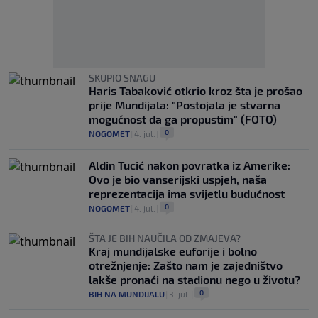
SKUPIO SNAGU
Haris Tabaković otkrio kroz šta je prošao
prije Mundijala: "Postojala je stvarna
mogućnost da ga propustim" (FOTO)
0
NOGOMET
|
4. jul.
|
Aldin Tucić nakon povratka iz Amerike:
Ovo je bio vanserijski uspjeh, naša
reprezentacija ima svijetlu budućnost
0
NOGOMET
|
4. jul.
|
ŠTA JE BIH NAUČILA OD ZMAJEVA?
Kraj mundijalske euforije i bolno
otrežnjenje: Zašto nam je zajedništvo
lakše pronaći na stadionu nego u životu?
0
BIH NA MUNDIJALU
|
3. jul.
|