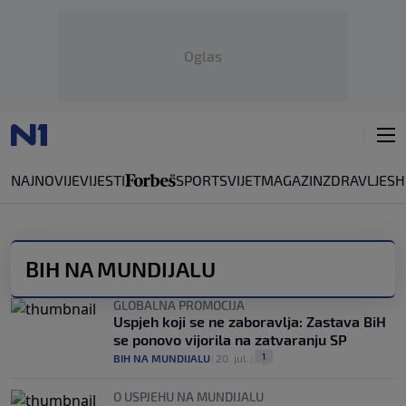
Oglas
NAJNOVIJE
VIJESTI
SPORT
SVIJET
MAGAZIN
ZDRAVLJE
SH
BIH NA MUNDIJALU
GLOBALNA PROMOCIJA
Uspjeh koji se ne zaboravlja: Zastava BiH
se ponovo vijorila na zatvaranju SP
1
BIH NA MUNDIJALU
|
20. jul.
|
O USPJEHU NA MUNDIJALU