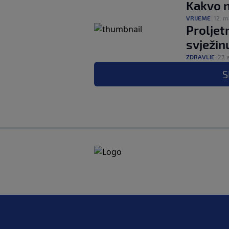
Kakvo n
VRIJEME
|
12. m
Proljet
svježin
ZDRAVLJE
|
27. 
S