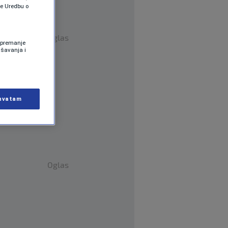
te Uredbu o
Oglas
 Spremanje
ašavanja i
hvatam
Oglas