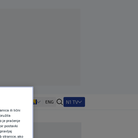
N1 TV
ENG
ica ili lični
pružila
 je praćenje
ir postavki
pravljaj
b stranice, ako