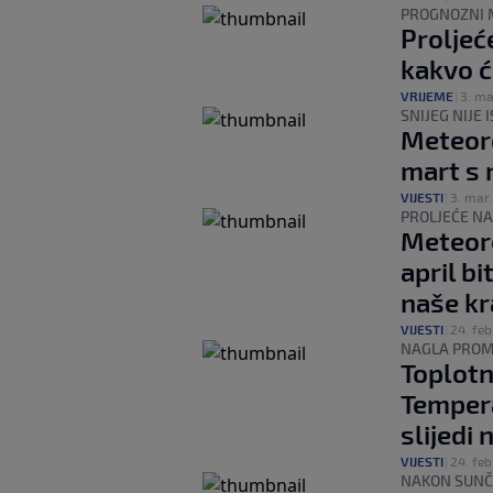
PROGNOZNI 
Proljeć
kakvo ć
VRIJEME
|
3. ma
SNIJEG NIJE 
Meteorol
mart s 
VIJESTI
|
3. mar.
PROLJEĆE N
Meteoro
april bi
naše kr
VIJESTI
|
24. feb
NAGLA PRO
Toplotn
Tempera
slijedi 
VIJESTI
|
24. feb
NAKON SUNČ