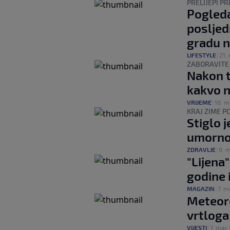
PRELIJEPI PR
Pogleda
posljed
gradu n
LIFESTYLE
|
21.
ZABORAVITE
Nakon t
kakvo n
VRIJEME
|
18. m
KRAJ ZIME P
Stiglo j
umorno
ZDRAVLJE
|
9. m
"Lijena"
godine 
MAGAZIN
|
7. m
Meteoro
vrtloga
VIJESTI
|
7. mar.