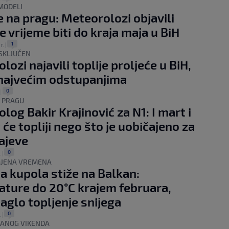
MODELI
e na pragu: Meteorolozi objavili
e vrijeme biti do kraja maja u BiH
1
r.
|
ISKLJUČEN
ozi najavili toplije proljeće u BiH,
najvećim odstupanjima
0
|
A PRAGU
log Bakir Krajinović za N1: I mart i
t će topliji nego što je uobičajeno za
ajeve
0
.
|
MJENA VREMENA
a kupola stiže na Balkan:
ture do 20°C krajem februara,
naglo topljenje snijega
0
.
|
ANOG VIKENDA