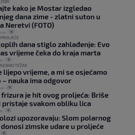
IZORI
jte kako je Mostar izgledao
njeg dana zime - zlatni suton u
a Neretvi (FOTO)
0
 mar.
|
 PROLJEĆE
oplih dana stiglo zahlađenje: Evo
as vrijeme čeka do kraja marta
0
ar.
|
OSEBNO TEŽAK
e lijepo vrijeme, a mi se osjećamo
 – nauka ima odgovor
0
ar.
|
 frizura je hit ovog proljeća: Briše
i pristaje svakom obliku lica
0
ar.
|
lozi upozoravaju: Slom polarnog
 donosi zimske udare u proljeće
0
|