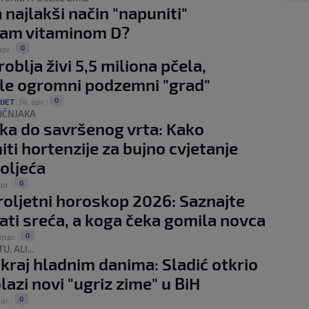
 najlakši način "napuniti"
zam vitaminom D?
0
apr.
|
oblja živi 5,5 miliona pčela,
le ogromni podzemni "grad"
0
IJET
|
14. apr.
|
UČNJAKA
aka do savršenog vrta: Kako
iti hortenzije za bujno cvjetanje
oljeća
0
apr.
|
proljetni horoskop 2026: Saznajte
ati sreća, a koga čeka gomila novca
0
 mar.
|
U, ALI...
e kraj hladnim danima: Sladić otkrio
lazi novi "ugriz zime" u BiH
0
ar.
|