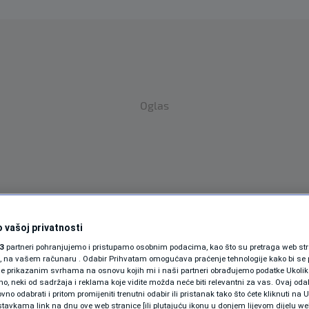
Oglas
SPORT
SVIJET
MAGAZIN
 vašoj privatnosti
3
partneri pohranjujemo i pristupamo osobnim podacima, kao što su pretraga web stran
ZDRAVLJE
ori, na vašem računaru . Odabir Prihvatam omogućava praćenje tehnologije kako bi se 
je prikazanim svrhama na osnovu kojih mi i naši partneri obrađujemo podatke Ukoliko
SHOWBIZ
 neki od sadržaja i reklama koje vidite možda neće biti relevantni za vas. Ovaj odab
no odabrati i pritom promijeniti trenutni odabir ili pristanak tako što ćete kliknuti na U
tavkama link na dnu ove web stranice [ili plutajuću ikonu u donjem lijevom dijelu we