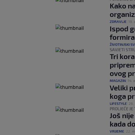
Kako na
organi
ZDRAVLJE
|
19. 
Ispod gr
formira
ŽIVOTINJSKI SV
SAVJETI STR
Tri kor
priprem
ovog pr
MAGAZIN
|
14. 
Veliki 
koga pr
LIFESTYLE
|
26.
PROLJEĆE JE T
Još nij
kada do
VRIJEME
|
22. m