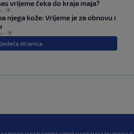
as vrijeme čeka do kraja maja?
0
aj.
|
na njega kože: Vrijeme je za obnovu i
u
0
apr.
|
ljedeća
stranica