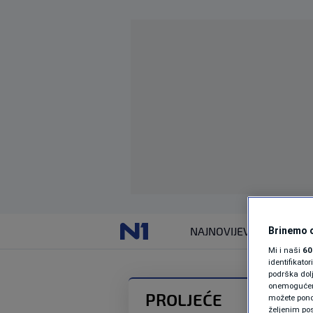
NAJNOVIJE
VIJESTI
Brinemo o
Mi i naši
60
identifikat
podrška dol
onemogućeno,
PROLJEĆE
možete ponov
željenim pos