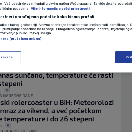
KOLUMNE
vo]. Vaš odabir će se mijenjati u okviru našeg Wеб локација. Za više detalja, pogledaj
E VIŠE LJUDI
s ličnim podacima.
Više informacija o vašoj privatnosti
e donosi problem sa alergijama:
 partneri obrađujemo podatke kako bismo pružali:
 zaštititi i ublažiti simptome
datke o tačnoj geolokaciji. Aktivno skenirajte karakteristike uređaja radi identifikacije.
PODCAST
0
maj.
|
ili pristupanje podacima na uređaju. Prilagođeno oglašavanje i sadržaj, mjerenje ogl
A
traživanje publike i razvoj usluga.
lozi najavljuju temperaturni skok,
N1 SPECIJAL
tnera (pružalaca usluga)
e sedmice lokalno i više od 30
FENOMENI
ži svrhe
Pri
0
j.
|
NEISTRAŽENO
ANI
anas sunčano, temperature će rasti
VIRALNO
 stepeni
0
FOTO
j.
|
A NAREDNE DANE
ki rolercoaster u BiH: Meteorolozi
PROMO
i mraz za vikend, a već početkom
VIDEO
 temperature i do 26 stepeni
0
pr.
|
TERIJA POSLIJE ZIME