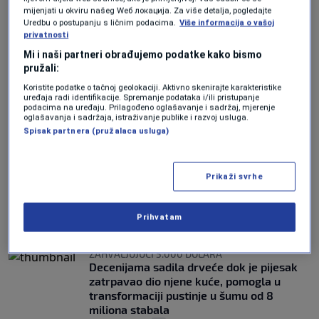
ODGOVOR KINI
mijenjati u okviru našeg Wеб локација. Za više detalja, pogledajte
"Zid drveća" dug 8.000 km "prepolovit" će
Uredbu o postupanju s ličnim podacima.
Više informacija o vašoj
privatnosti
kontinent i prehraniti milione ljudi
2
NAUKA
|
6. jul.
|
Mi i naši partneri obrađujemo podatke kako bismo
pružali:
PODVIG INŽENJERSTVA
Koristite podatke o tačnoj geolokaciji. Aktivno skenirajte karakteristike
Usred pustinje ledena struktura visine 33
uređaja radi identifikacije. Spremanje podataka i/ili pristupanje
metra i sa 7,5 miliona litara vode -
podacima na uređaju. Prilagođeno oglašavanje i sadržaj, mjerenje
oglašavanja i sadržaja, istraživanje publike i razvoj usluga.
genijalno rješenje za sušu
Spisak partnera (pružalaca usluga)
0
SVIJET
|
30. jun.
|
FOTO
Prikaži svrhe
Usred pustinje replika američkog ratnog
broda, oko nje tragovi raketa - supersila
se sprema za rat
Prihvatam
0
SVIJET
|
26. jun.
|
ZAHVALJUJUĆI 5.000 DOLARA
Decenijama sadila drveće dok je pijesak
zatrpavao dio njene kuće, pomogla u
transformaciji pustinje u šumu od 8
miliona stabala