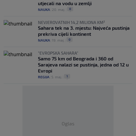
utjecali na vodu u zemlji
0
NAUKA
|
20. maj.
|
NEVJEROVATNIH 14,2 MILIONA KM²
Sahara tek na 3. mjestu: Najveća pustinja
prekriva cijeli kontinent
0
NAUKA
|
19. maj.
|
"EVROPSKA SAHARA"
Samo 75 km od Beograda i 360 od
Sarajeva nalazi se pustinja, jedna od 12 u
Evropi
1
REGIJA
|
5. maj.
|
Oglas