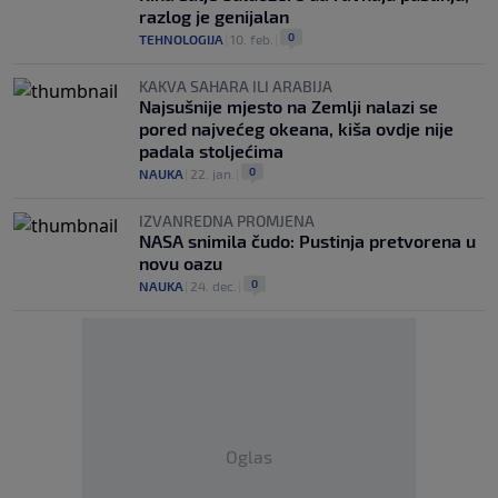
razlog je genijalan
0
TEHNOLOGIJA
|
10. feb.
|
KAKVA SAHARA ILI ARABIJA
Najsušnije mjesto na Zemlji nalazi se
pored najvećeg okeana, kiša ovdje nije
padala stoljećima
0
NAUKA
|
22. jan.
|
IZVANREDNA PROMJENA
NASA snimila čudo: Pustinja pretvorena u
novu oazu
0
NAUKA
|
24. dec.
|
Oglas