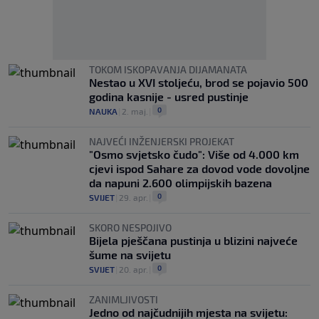
TOKOM ISKOPAVANJA DIJAMANATA
Nestao u XVI stoljeću, brod se pojavio 500
godina kasnije - usred pustinje
0
NAUKA
|
2. maj.
|
NAJVEĆI INŽENJERSKI PROJEKAT
"Osmo svjetsko čudo": Više od 4.000 km
cjevi ispod Sahare za dovod vode dovoljne
da napuni 2.600 olimpijskih bazena
0
SVIJET
|
29. apr.
|
SKORO NESPOJIVO
Bijela pješčana pustinja u blizini najveće
šume na svijetu
0
SVIJET
|
20. apr.
|
ZANIMLJIVOSTI
Jedno od najčudnijih mjesta na svijetu: