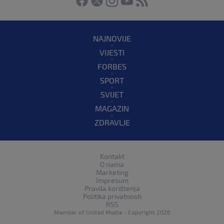
NAJNOVIJE
VIJESTI
FORBES
SPORT
SVIJET
MAGAZIN
ZDRAVLJE
Kontakt
O nama
Marketing
Impresum
Pravila korištenja
Politika privatnosti
RSS
Member of
United Media
- Copyright 2026