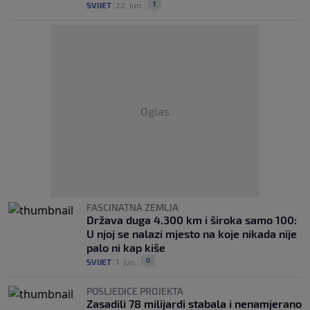
1
SVIJET
|
22. jun.
|
Oglas
FASCINATNA ZEMLJA
Država duga 4.300 km i široka samo 100:
U njoj se nalazi mjesto na koje nikada nije
palo ni kap kiše
0
SVIJET
|
1. jun.
|
POSLJEDICE PROJEKTA
Zasadili 78 milijardi stabala i nenamjerano