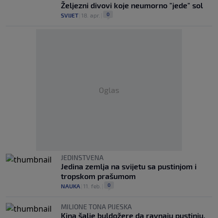
Željezni divovi koje neumorno "jede" sol
0
SVIJET
|
18. apr.
|
Oglas
JEDINSTVENA
Jedina zemlja na svijetu sa pustinjom i
tropskom prašumom
0
NAUKA
|
11. feb.
|
MILIONE TONA PIJESKA
Kina šalje buldožere da ravnaju pustinju,