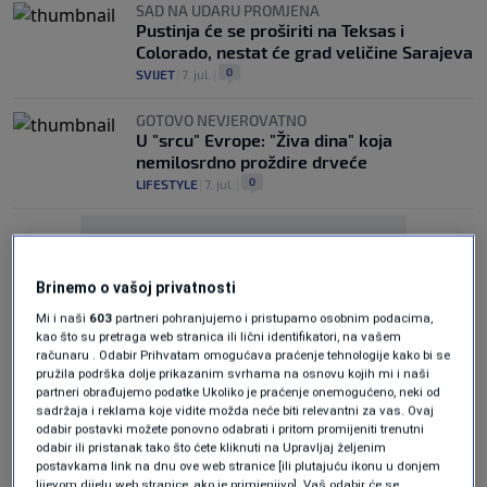
SAD NA UDARU PROMJENA
Pustinja će se proširiti na Teksas i
Colorado, nestat će grad veličine Sarajeva
0
SVIJET
|
7. jul.
|
GOTOVO NEVJEROVATNO
U "srcu" Evrope: "Živa dina" koja
nemilosrdno proždire drveće
0
LIFESTYLE
|
7. jul.
|
Brinemo o vašoj privatnosti
Mi i naši
603
partneri pohranjujemo i pristupamo osobnim podacima,
kao što su pretraga web stranica ili lični identifikatori, na vašem
Oglas
računaru . Odabir Prihvatam omogućava praćenje tehnologije kako bi se
pružila podrška dolje prikazanim svrhama na osnovu kojih mi i naši
partneri obrađujemo podatke Ukoliko je praćenje onemogućeno, neki od
sadržaja i reklama koje vidite možda neće biti relevantni za vas. Ovaj
odabir postavki možete ponovno odabrati i pritom promijeniti trenutni
odabir ili pristanak tako što ćete kliknuti na Upravljaj željenim
postavkama link na dnu ove web stranice [ili plutajuću ikonu u donjem
lijevom dijelu web stranice, ako je primjenjivo]. Vaš odabir će se