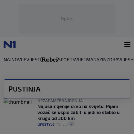
Oglas
NAJNOVIJE
VIJESTI
SPORT
SVIJET
MAGAZIN
ZDRAVLJE
SH
PUSTINJA
NEZAPAMĆENA IRONIJA
Najusamljenije drvo na svijetu: Pijani
vozač se uspio zabiti u jedino stablo u
krugu od 300 km
0
LIFESTYLE
|
14. jul.
|