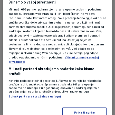
Za svaku priliku: Zapečeni špinat na
Brinemo o vašoj privatnosti
maslacu s hrskavim kockicama kruha
Mi i naši
603
partneri pohranjujemo i pristupamo osobnim podacima,
0
COOKING
|
27. dec.
|
kao što su pretraga web stranica ili lični identifikatori, na vašem
računaru . Odabir Prihvatam omogućava praćenje tehnologije kako bi se
pružila podrška dolje prikazanim svrhama na osnovu kojih mi i naši
Ovih deset vrsta voća i povrća
partneri obrađujemo podatke Ukoliko je praćenje onemogućeno, neki od
najzagađenije je pesticidima
sadržaja i reklama koje vidite možda neće biti relevantni za vas. Ovaj
0
ZDRAVLJE
|
22. okt.
|
odabir postavki možete ponovno odabrati i pritom promijeniti trenutni
odabir ili pristanak tako što ćete kliknuti na Upravljaj željenim
postavkama link na dnu ove web stranice [ili plutajuću ikonu u donjem
lijevom dijelu web stranice, ako je primjenjivo]. Vaš odabir će se
mijenjati u okviru našeg Wеб локација. Za više detalja, pogledajte
Uredbu o postupanju s ličnim podacima.
Više informacija o vašoj
privatnosti
Mi i naši partneri obrađujemo podatke kako bismo
Oglas
pružali:
Koristite podatke o tačnoj geolokaciji. Aktivno skenirajte karakteristike
uređaja radi identifikacije. Spremanje podataka i/ili pristupanje
podacima na uređaju. Prilagođeno oglašavanje i sadržaj, mjerenje
oglašavanja i sadržaja, istraživanje publike i razvoj usluga.
Spisak partnera (pružalaca usluga)
Recept za najukusniji špinat: Oduševit će
Prikaži svrhe
sve!