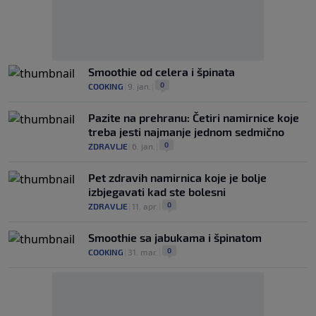
Smoothie od celera i špinata
0
COOKING
|
9. jan.
|
Pazite na prehranu: Četiri namirnice koje
treba jesti najmanje jednom sedmično
0
ZDRAVLJE
|
6. jan.
|
Pet zdravih namirnica koje je bolje
izbjegavati kad ste bolesni
0
ZDRAVLJE
|
11. apr.
|
Smoothie sa jabukama i špinatom
0
COOKING
|
31. mar.
|