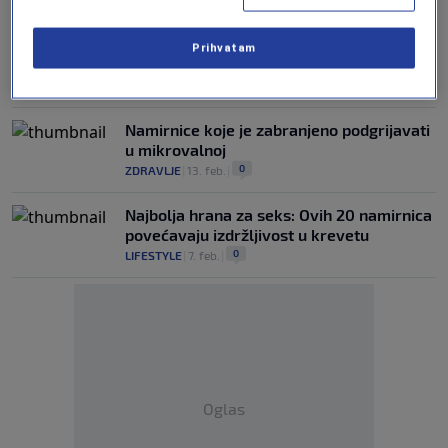
0
COOKING
|
18. mar.
|
Prihvatam
Smoothie od jabuke i špinata
0
COOKING
|
17. mar.
|
Namirnice koje je zabranjeno podgrijavati
u mikrovalnoj
0
ZDRAVLJE
|
13. feb.
|
Najbolja hrana za seks: Ovih 20 namirnica
povećavaju izdržljivost u krevetu
0
LIFESTYLE
|
7. feb.
|
Oglas