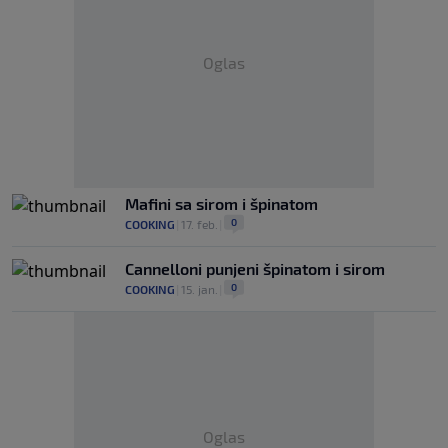
Oglas
Mafini sa sirom i špinatom
0
COOKING
|
17. feb.
|
Cannelloni punjeni špinatom i sirom
0
COOKING
|
15. jan.
|
Oglas