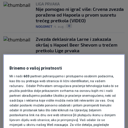
LIGA PRVAKA
Nije pomogao ni igrač više: Crvena zvezda
poražena od Hapoela u prvom susretu
trećeg pretkola (VIDEO)
0
NOGOMET
|
4. aug.
|
Zvezda deklasirala Larne i zakazala
okršaj s Hapoel Beer Shevom u trećem
pretkolu Lige prvaka
0
NOGOMET
|
29. jul.
|
Brinemo o vašoj privatnosti
Mi i naši
603
partneri pohranjujemo i pristupamo osobnim podacima,
kao što su pretraga web stranica ili lični identifikatori, na vašem
računaru . Odabir Prihvatam omogućava praćenje tehnologije kako bi se
pružila podrška dolje prikazanim svrhama na osnovu kojih mi i naši
partneri obrađujemo podatke Ukoliko je praćenje onemogućeno, neki od
Oglas
sadržaja i reklama koje vidite možda neće biti relevantni za vas. Ovaj
odabir postavki možete ponovno odabrati i pritom promijeniti trenutni
odabir ili pristanak tako što ćete kliknuti na Upravljaj željenim
postavkama link na dnu ove web stranice [ili plutajuću ikonu u donjem
lijevom dijelu web stranice, ako je primjenjivo]. Vaš odabir će se
mijenjati u okviru našeg Wеб локација. Za više detalja, pogledajte