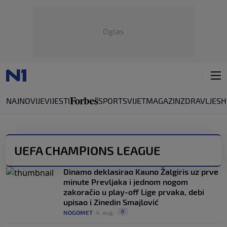
Oglas
NAJNOVIJE
VIJESTI
SPORT
SVIJET
MAGAZIN
ZDRAVLJE
SH
UEFA CHAMPIONS LEAGUE
Dinamo deklasirao Kauno Žalgiris uz prve
minute Prevljaka i jednom nogom
zakoračio u play-off Lige prvaka, debi
upisao i Zinedin Smajlović
0
NOGOMET
|
4. aug.
|