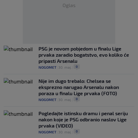
Oglas
PSG je novom pobjedom u finalu Lige
prvaka zaradio bogatstvo, evo koliko će
pripasti Arsenalu
0
NOGOMET
|
30. maj.
|
Nije im dugo trebalo: Chelsea se
eksprezno narugao Arsenalu nakon
poraza u finalu Lige prvaka (FOTO)
0
NOGOMET
|
30. maj.
|
Pogledajte istinsku dramu i penal seriju
nakon koje je PSG odbranio naslov Lige
prvaka (VIDEO)
0
NOGOMET
|
30. maj.
|