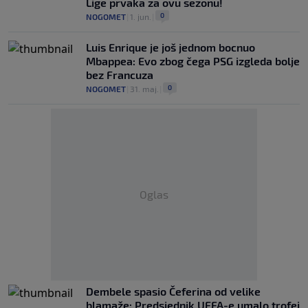
Lige prvaka za ovu sezonu!
0
NOGOMET
|
1. jun.
|
Luis Enrique je još jednom bocnuo
Mbappea: Evo zbog čega PSG izgleda bolje
bez Francuza
0
NOGOMET
|
31. maj.
|
Oglas
Dembele spasio Čeferina od velike
blamaže: Predsjednik UEFA-e umalo trofej