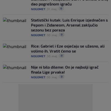
dao pogrešnom igraču
0
NOGOMET
|
31. maj.
|
Statistički kutak: Luis Enrique izjednačen s
Pepom i Zidaneom, Arsenal zaključio
sezonu bez poraza
0
NOGOMET
|
30. maj.
|
Rice: Gabriel i Eze osjećaju se užasno, ali
volimo ih. Vratit ćemo se
0
NOGOMET
|
30. maj.
|
Nije ni bilo dileme: On je najbolji igrač
finala Lige prvaka!
0
NOGOMET
|
30. maj.
|