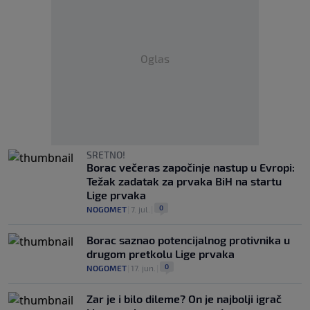
Oglas
SRETNO!
Borac večeras započinje nastup u Evropi:
Težak zadatak za prvaka BiH na startu
Lige prvaka
0
NOGOMET
|
7. jul.
|
Borac saznao potencijalnog protivnika u
drugom pretkolu Lige prvaka
0
NOGOMET
|
17. jun.
|
Zar je i bilo dileme? On je najbolji igrač