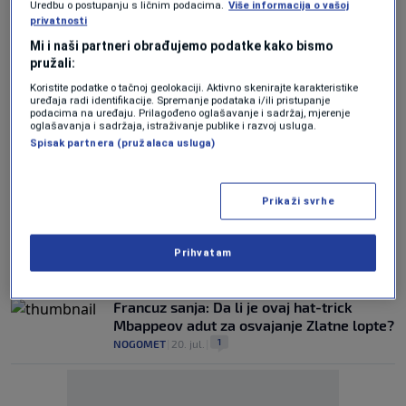
Uredbu o postupanju s ličnim podacima.
Više informacija o vašoj
privatnosti
Drama na Maksimiru: Dinamo nakon
Mi i naši partneri obrađujemo podatke kako bismo
produžetaka izborio treće pretkolo Lige
pružali:
prvaka
Koristite podatke o tačnoj geolokaciji. Aktivno skenirajte karakteristike
0
NOGOMET
|
28. jul.
|
uređaja radi identifikacije. Spremanje podataka i/ili pristupanje
podacima na uređaju. Prilagođeno oglašavanje i sadržaj, mjerenje
oglašavanja i sadržaja, istraživanje publike i razvoj usluga.
Dinamo u finišu izbjegao poraz na startu
Spisak partnera (pružalaca usluga)
evropske sezone, pogledajte sjajan gol
Modrih! (VIDEO)
0
NOGOMET
|
21. jul.
|
Prikaži svrhe
Dedić se vratio treninzima Benfice, evo
kada ga očekuje prvi meč nove sezone
Prihvatam
0
NOGOMET
|
21. jul.
|
Francuz sanja: Da li je ovaj hat-trick
Mbappeov adut za osvajanje Zlatne lopte?
1
NOGOMET
|
20. jul.
|