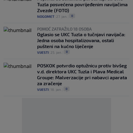
Tuzla posvećena povrijeđenim navijačima
Zvezde (FOTO)
0
NOGOMET
|
27. jan.
|
POMOĆ ZATRAŽILO 18 OSOBA
Oglasio se UKC Tuzla o tučnjavi navijača:
Jedna osoba hospitalizovana, ostali
pušteni na kućno liječenje
0
VIJESTI
|
25. jan.
|
POSKOK potvrdio optužnicu protiv bivšeg
v.d. direktora UKC Tuzla i Plava Medical
Groupe: Malverzacije pri nabavci aparata
za zračenje
0
VIJESTI
|
16. jan.
|