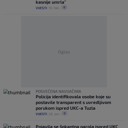
kasnije umrla"
0
VIJESTI
|
10. feb.
|
Oglas
POSVEĆENA NAVIJAČIMA
Policija identifikovala osobe koje su
postavile transparent s uvredljivom
porukom ispred UKC-a Tuzla
0
VIJESTI
|
28. jan.
|
Pojavila se šokantna parola ispred UKC