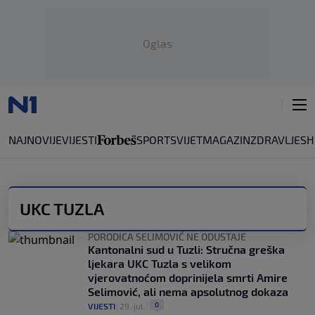
Oglas
NAJNOVIJE
VIJESTI
SPORT
SVIJET
MAGAZIN
ZDRAVLJE
SH
UKC TUZLA
PORODICA SELIMOVIĆ NE ODUSTAJE
Kantonalni sud u Tuzli: Stručna greška
ljekara UKC Tuzla s velikom
vjerovatnoćom doprinijela smrti Amire
Selimović, ali nema apsolutnog dokaza
0
VIJESTI
|
29. jul.
|