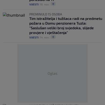
0
VIJESTI
|
18. nov.
|
PREMINULO 15 OSOBA
Tim istražitelja i tužilaca radi na predmetu
požara u Domu penzionera Tuzla:
"Saslušan veliki broj svjedoka, slijede
provjere i vještačenja"
0
VIJESTI
|
14. nov.
|
Oglas