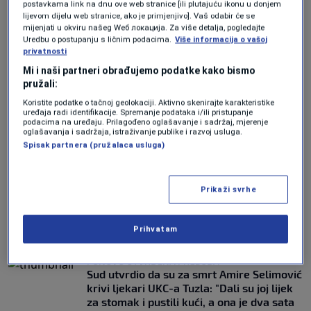
postavkama link na dnu ove web stranice [ili plutajuću ikonu u donjem
lijevom dijelu web stranice, ako je primjenjivo]. Vaš odabir će se
POČELO ČITANJE OPTUŽNICE
mijenjati u okviru našeg Wеб локација. Za više detalja, pogledajte
Slučaj Tulumović i ostali: Kako su javne
Uredbu o postupanju s ličnim podacima.
Više informacija o vašoj
nabavke zaustavile liječenje najtežih
privatnosti
bolesnika u Tuzli?
Mi i naši partneri obrađujemo podatke kako bismo
0
VIJESTI
|
16. apr.
|
pružali:
Koristite podatke o tačnoj geolokaciji. Aktivno skenirajte karakteristike
ŽRTVA POLITIČKIH TRGOVINA
uređaja radi identifikacije. Spremanje podataka i/ili pristupanje
Konaković upozorava: UKC Tuzla bez
podacima na uređaju. Prilagođeno oglašavanje i sadržaj, mjerenje
oglašavanja i sadržaja, istraživanje publike i razvoj usluga.
legalnog menadžmenta, građani plaćaju
Spisak partnera (pružalaca usluga)
cijenu
0
VIJESTI
|
15. apr.
|
Prikaži svrhe
TUŽILAŠTVO TK ZA N1
Slučajem smrti Amire Selimović iz Tuzle
bave se vještaci iz Srbije
Prihvatam
0
VIJESTI
|
11. feb.
|
PONOVO UTVRĐENA PRESUDA
Sud utvrdio da su za smrt Amire Selimović
krivi ljekari UKC-a Tuzla: "Dali su joj lijek
za stomak i pustili kući, a ona je dva sata