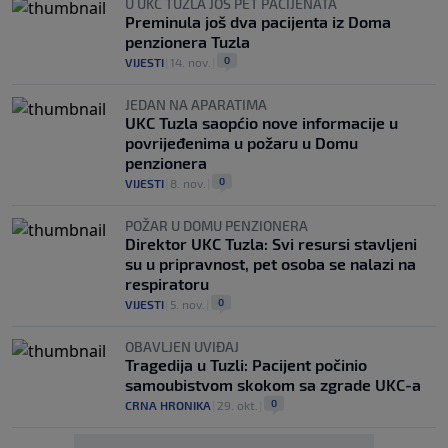
U UKC TUZLA JOŠ PET PACIJENATA
Preminula još dva pacijenta iz Doma
penzionera Tuzla
0
VIJESTI
|
14. nov.
|
JEDAN NA APARATIMA
UKC Tuzla saopćio nove informacije u
povrijeđenima u požaru u Domu
penzionera
0
VIJESTI
|
8. nov.
|
POŽAR U DOMU PENZIONERA
Direktor UKC Tuzla: Svi resursi stavljeni
su u pripravnost, pet osoba se nalazi na
respiratoru
0
VIJESTI
|
5. nov.
|
OBAVLJEN UVIĐAJ
Tragedija u Tuzli: Pacijent počinio
samoubistvom skokom sa zgrade UKC-a
0
CRNA HRONIKA
|
29. okt.
|