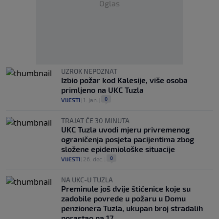
Oglas
UZROK NEPOZNAT
Izbio požar kod Kalesije, više osoba
primljeno na UKC Tuzla
0
VIJESTI
|
1. jan.
|
TRAJAT ĆE 30 MINUTA
UKC Tuzla uvodi mjeru privremenog
ograničenja posjeta pacijentima zbog
složene epidemiološke situacije
0
VIJESTI
|
26. dec.
|
NA UKC-U TUZLA
Preminule još dvije štićenice koje su
zadobile povrede u požaru u Domu
penzionera Tuzla, ukupan broj stradalih
porastao na 17