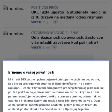
POZITIVNE PRIČE
UKC Tuzla ugostio 16 studenata medicine
iz 10 država na međunarodnoj razmjeni
0
VIJESTI
|
16. jul.
|
OTVORENO NOVO ODJELJENJE
Od anksioznosti do ovisnosti: Zašto sve
više mladih završava kod psihijatra?
0
VIJESTI
|
5. jun.
|
Brinemo o vašoj privatnosti
Mi i naši
603
partneri pohranjujemo i pristupamo osobnim podacima,
kao što su pretraga web stranica ili lični identifikatori, na vašem
Oglas
računaru . Odabir Prihvatam omogućava praćenje tehnologije kako bi se
pružila podrška dolje prikazanim svrhama na osnovu kojih mi i naši
partneri obrađujemo podatke Ukoliko je praćenje onemogućeno, neki od
sadržaja i reklama koje vidite možda neće biti relevantni za vas. Ovaj
odabir postavki možete ponovno odabrati i pritom promijeniti trenutni
odabir ili pristanak tako što ćete kliknuti na Upravljaj željenim