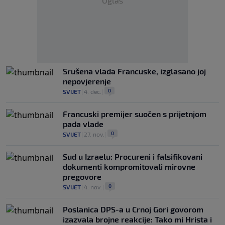
Oglas
Srušena vlada Francuske, izglasano joj
nepovjerenje
0
SVIJET
|
4. dec.
|
Francuski premijer suočen s prijetnjom
pada vlade
0
SVIJET
|
27. nov.
|
Sud u Izraelu: Procureni i falsifikovani
dokumenti kompromitovali mirovne
pregovore
0
SVIJET
|
4. nov.
|
Poslanica DPS-a u Crnoj Gori govorom
izazvala brojne reakcije: Tako mi Hrista i