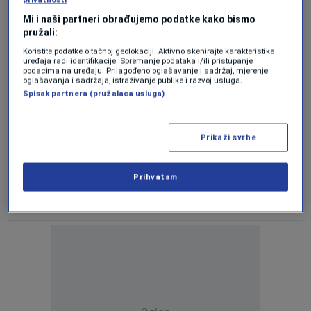
0
SVIJET
|
11. mar.
|
Mi i naši partneri obrađujemo podatke kako bismo
pružali:
Austrija dobila novu vladu nakon pet
Koristite podatke o tačnoj geolokaciji. Aktivno skenirajte karakteristike
mjeseci političkog zastoja
uređaja radi identifikacije. Spremanje podataka i/ili pristupanje
podacima na uređaju. Prilagođeno oglašavanje i sadržaj, mjerenje
0
SVIJET
|
3. mar.
|
oglašavanja i sadržaja, istraživanje publike i razvoj usluga.
Spisak partnera (pružalaca usluga)
SAD: Hezbollah ne smije biti dio nove
libanske vlade
0
SVIJET
|
7. feb.
|
Prikaži svrhe
Macron nakon pada francuske vlade:
Novog premijera imenovat ću u narednim
Prihvatam
danima
0
SVIJET
|
5. dec.
|