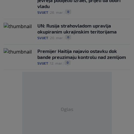
jevreja podijelio Izrael, prijeti da obori
vladu
0
SVIJET
|
26. mar.
|
UN: Rusija strahovladom upravlja
okupiranim ukrajinskim teritorijama
0
SVIJET
|
20. mar.
|
Premijer Haitija najavio ostavku dok
bande preuzimaju kontrolu nad zemljom
0
SVIJET
|
12. mar.
|
Oglas