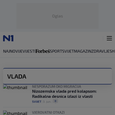
Oglas
NAJNOVIJE
VIJESTI
SPORT
SVIJET
MAGAZIN
ZDRAVLJE
SH
VLADA
NESPORAZUM OKO MIGRACIJA
Nizozemska vlada pred kolapsom:
Radikalna desnica izlazi iz vlasti
0
SVIJET
|
3. jun.
|
VJEROVATNI OTKAZI