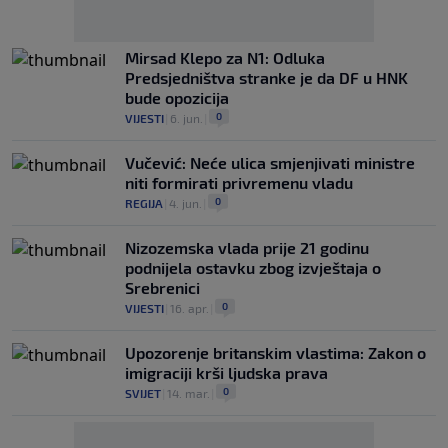
Mirsad Klepo za N1: Odluka
Predsjedništva stranke je da DF u HNK
bude opozicija
0
VIJESTI
|
6. jun.
|
Vučević: Neće ulica smjenjivati ministre
niti formirati privremenu vladu
0
REGIJA
|
4. jun.
|
Nizozemska vlada prije 21 godinu
podnijela ostavku zbog izvještaja o
Srebrenici
0
VIJESTI
|
16. apr.
|
Upozorenje britanskim vlastima: Zakon o
imigraciji krši ljudska prava
0
SVIJET
|
14. mar.
|