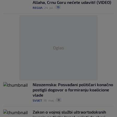
Allaha, Crnu Goru nećete udaviti! (VIDEO)
15
REGIJA
|
24. jul.
|
Oglas
Nizozemska: Posvađani političari konačno
postigli dogovor o formiranju koalicione
vlade
0
SVIJET
|
16. maj.
|
Zakon o vojnoj službi ultraortodoksnih