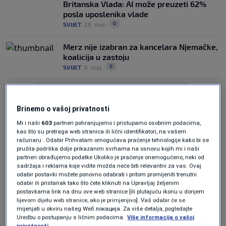
Britanska Vlada: AI može preuzeti 62%
posla uposlenika vlade
0
SVIJET
|
28. maj.
|
Merz nije izabran za kancelara Njemačke,
koalicija u zastoju
0
SVIJET
|
6. maj.
|
Brinemo o vašoj privatnosti
Mi i naši
603
partneri pohranjujemo i pristupamo osobnim podacima,
kao što su pretraga web stranica ili lični identifikatori, na vašem
računaru . Odabir Prihvatam omogućava praćenje tehnologije kako bi se
Oglas
pružila podrška dolje prikazanim svrhama na osnovu kojih mi i naši
partneri obrađujemo podatke Ukoliko je praćenje onemogućeno, neki od
sadržaja i reklama koje vidite možda neće biti relevantni za vas. Ovaj
odabir postavki možete ponovno odabrati i pritom promijeniti trenutni
odabir ili pristanak tako što ćete kliknuti na Upravljaj željenim
postavkama link na dnu ove web stranice [ili plutajuću ikonu u donjem
lijevom dijelu web stranice, ako je primjenjivo]. Vaš odabir će se
mijenjati u okviru našeg Wеб локација. Za više detalja, pogledajte
Sud naložio objavu dokumenata tajnog
Uredbu o postupanju s ličnim podacima.
Više informacija o vašoj
Muskovog tima za smanjenje vlade
privatnosti