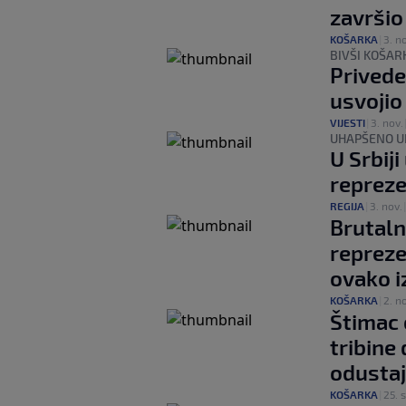
završio
KOŠARKA
|
3. n
BIVŠI KOŠAR
Privede
usvojio
VIJESTI
|
3. nov.
UHAPŠENO U
U Srbij
repreze
REGIJA
|
3. nov.
Brutal
reprezen
ovako i
KOŠARKA
|
2. n
Štimac 
tribine 
odustaj
KOŠARKA
|
25. 