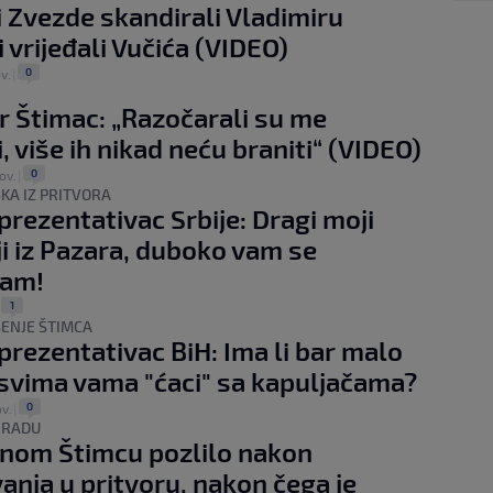
i Zvezde skandirali Vladimiru
 vrijeđali Vučića (VIDEO)
0
v.
|
r Štimac: „Razočarali su me
, više ih nikad neću braniti“ (VIDEO)
0
ov.
|
KA IZ PRITVORA
eprezentativac Srbije: Dragi moji
lji iz Pazara, duboko vam se
vam!
1
|
ENJE ŠTIMCA
eprezentativac BiH: Ima li bar malo
 svima vama "ćaci" sa kapuljačama?
0
ov.
|
GRADU
nom Štimcu pozlilo nakon
anja u pritvoru, nakon čega je