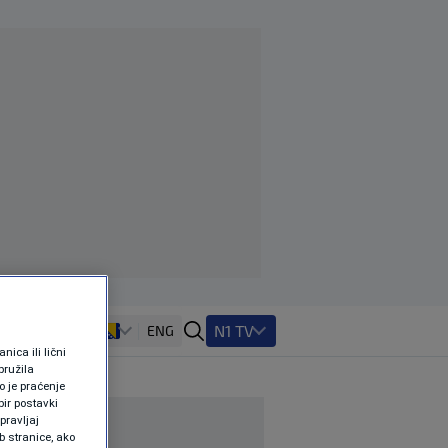
N1 TV
ENG
ica ili lični
pružila
 je praćenje
ir postavki
pravljaj
b stranice, ako