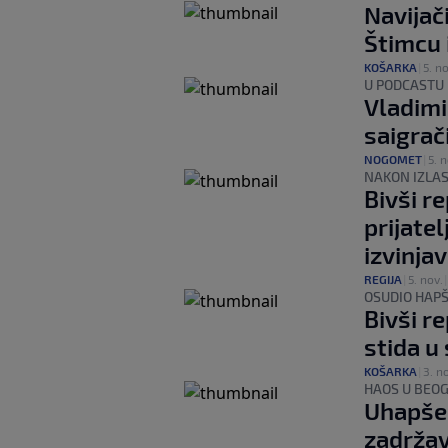
Navijač
Štimcu i
KOŠARKA
|
5. no
U PODCASTU
Vladimi
saigrači
NOGOMET
|
5. n
NAKON IZLAS
Bivši r
prijate
izvinja
REGIJA
|
5. nov.
OSUDIO HAPŠ
Bivši r
stida u
KOŠARKA
|
3. n
HAOS U BEO
Uhapše
zadržav