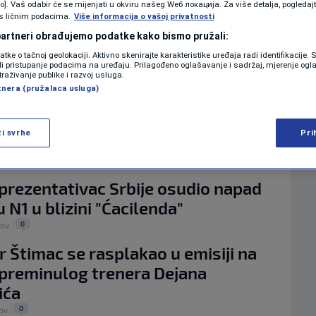
KOLUMNE
vo]. Vaš odabir će se mijenjati u okviru našeg Wеб локација. Za više detalja, pogledaj
NA MREŽI X
s ličnim podacima.
Više informacija o vašoj privatnosti
 košarkaš poslao poruku Macronu:
 partneri obrađujemo podatke kako bismo pružali:
i ste utakmicu jer ste pozvali Vučića
datke o tačnoj geolokaciji. Aktivno skenirajte karakteristike uređaja radi identifikacije.
PODCAST
lika sa vama
ili pristupanje podacima na uređaju. Prilagođeno oglašavanje i sadržaj, mjerenje ogl
traživanje publike i razvoj usluga.
0
jul.
|
tnera (pružalaca usluga)
N1 SPECIJAL
 "Maduro i Vučić dva ista amiga -
iminalnih grupa, a ne predsjednici
FENOMENI
ži svrhe
Pri
NEISTRAŽENO
0
n.
|
eprezentativac Srbije osudio napad
VIRALNO
 N1 u blizini "Ćacilenda"
FOTO
0
nov.
|
PROMO
r Štimac se rasplakao u emisiji na
preminulog trenera Dejana
VIDEO
ića
0
ov.
|