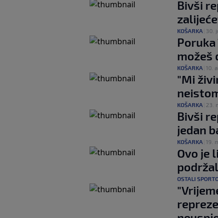
Bivši re
zalijeće
KOŠARKA
|
30. j
Poruka V
možeš d
KOŠARKA
|
10. a
"Mi živ
neistom
KOŠARKA
|
23. 
Bivši re
jedan b
KOŠARKA
|
19. 
Ovo je l
podržal
OSTALI SPORT
"Vrijem
repreze
neuspj