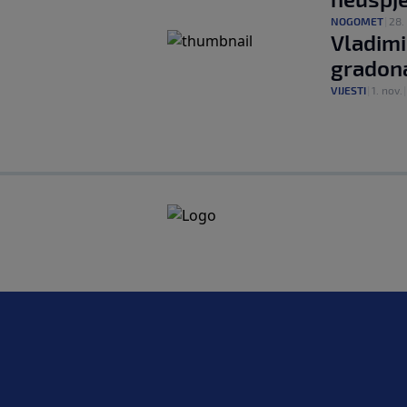
NOGOMET
|
28. 
Vladimi
gradon
VIJESTI
|
1. nov.