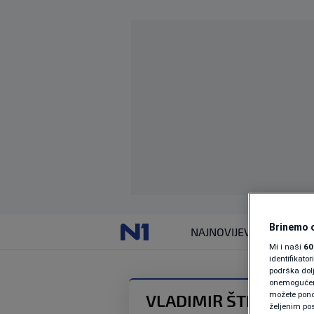
Brinemo o
NAJNOVIJE
VIJESTI
Mi i naši
60
identifikat
podrška dol
onemogućeno,
možete ponov
VLADIMIR ŠTIMAC
željenim pos