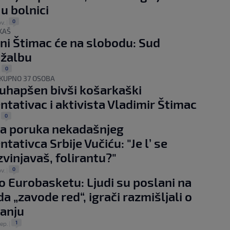
 u bolnici
0
ov.
|
KAŠ
ni Štimac će na slobodu: Sud
 žalbu
0
|
KUPNO 37 OSOBA
i uhapšen bivši košarkaški
ntativac i aktivista Vladimir Štimac
0
|
na poruka nekadašnjeg
tativca Srbije Vučiću: "Je l’ se
zvinjavaš, folirantu?"
0
ov.
|
o Eurobasketu: Ljudi su poslani na
da „zavode red“, igrači razmišljali o
anju
1
sep.
|