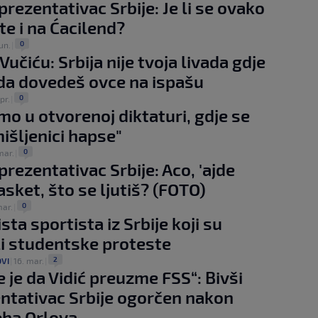
prezentativac Srbije: Je li se ovako
te i na Ćacilend?
0
un.
|
učiću: Srbija nije tvoja livada gdje
a dovedeš ovce na ispašu
0
pr.
|
imo u otvorenoj diktaturi, gdje se
išljenici hapse"
0
mar.
|
prezentativac Srbije: Aco, 'ajde
asket, što se ljutiš? (FOTO)
0
mar.
|
ista sportista iz Srbije koji su
i studentske proteste
2
OVI
|
16. mar.
|
e je da Vidić preuzme FSS“: Bivši
ntativac Srbije ogorčen nakon
eha Orlova