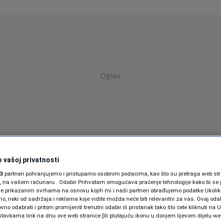
Oglas
 vašoj privatnosti
SPORT
SVIJET
MAGAZIN
3
partneri pohranjujemo i pristupamo osobnim podacima, kao što su pretraga web stran
ZDRAVLJE
ori, na vašem računaru . Odabir Prihvatam omogućava praćenje tehnologije kako bi se 
je prikazanim svrhama na osnovu kojih mi i naši partneri obrađujemo podatke Ukoliko
 neki od sadržaja i reklama koje vidite možda neće biti relevantni za vas. Ovaj odab
SHOWBIZ
no odabrati i pritom promijeniti trenutni odabir ili pristanak tako što ćete kliknuti na U
tavkama link na dnu ove web stranice [ili plutajuću ikonu u donjem lijevom dijelu we