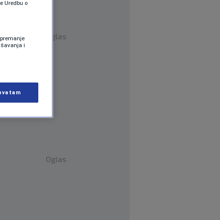
te Uredbu o
Oglas
 Spremanje
ašavanja i
hvatam
Oglas