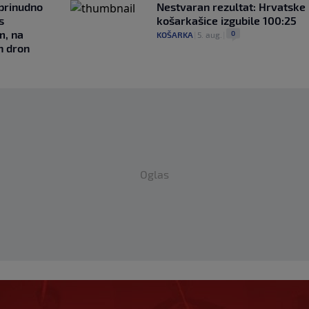
 prinudno
Nestvaran rezultat: Hrvatske
s
košarkašice izgubile 100:25
m, na
0
KOŠARKA
|
5. aug.
|
n dron
Oglas
ntima prijetnje i