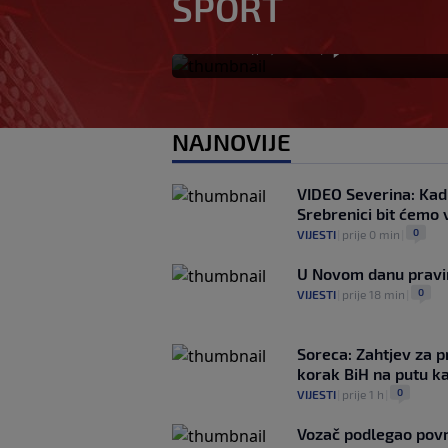
SPORT
„gomila slabića“ u
0
NOGOMET
|
prije 14 min
|
NAJNOVIJE
VIDEO Severina: Kad
Srebrenici bit ćemo
0
VIJESTI
|
prije 0 min
|
U Novom danu pravim
0
VIJESTI
|
prije 18 min
|
Soreca: Zahtjev za p
korak BiH na putu k
0
VIJESTI
|
prije 1 h
|
Vozač podlegao pov