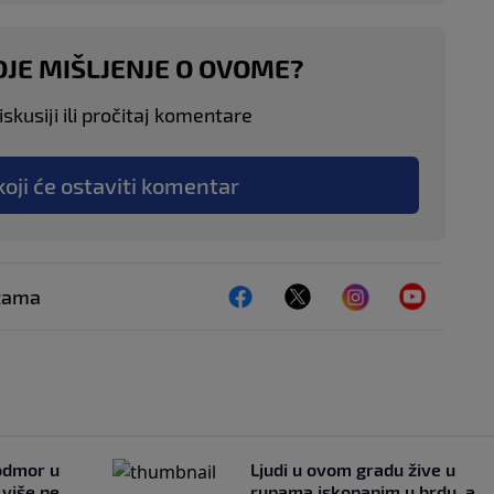
OJE MIŠLJENJE O OVOME?
skusiji ili pročitaj komentare
koji će ostaviti komentar
ežama
 odmor u
Ljudi u ovom gradu žive u
e više ne
rupama iskopanim u brdu, a