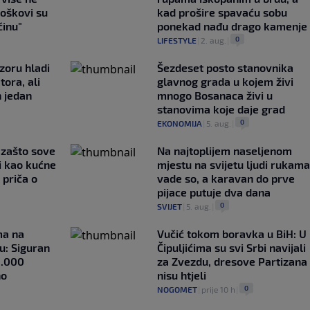
roškovi su
kad prošire spavaću sobu
ćinu"
ponekad nađu drago kamenje
0
LIFESTYLE
|
2. aug.
|
zoru hladi
Šezdeset posto stanovnika
tora, ali
glavnog grada u kojem živi
n jedan
mnogo Bosanaca živi u
stanovima koje daje grad
0
EKONOMIJA
|
5. aug.
|
a zašto sove
Na najtoplijem naseljenom
i kao kućne
mjestu na svijetu ljudi rukama
 priča o
vade so, a karavan do prve
pijace putuje dva dana
0
SVIJET
|
5. aug.
|
ma na
Vučić tokom boravka u BiH: U
u: Siguran
Čipuljićima su svi Srbi navijali
1.000
za Zvezdu, dresove Partizana
no
nisu htjeli
0
NOGOMET
|
prije 10 h
|