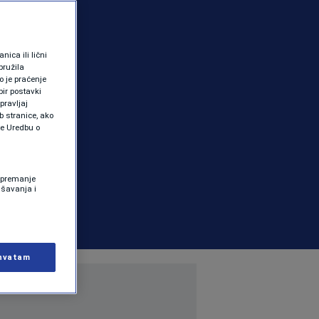
ica ili lični
pružila
 je praćenje
ir postavki
pravljaj
b stranice, ako
te Uredbu o
 Spremanje
ašavanja i
hvatam