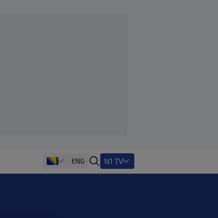
N1 TV
ENG