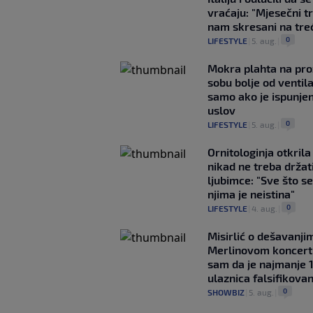
vraćaju: "Mjesečni t
nam skresani na tre
0
LIFESTYLE
|
5. aug.
|
Mokra plahta na pro
sobu bolje od ventila
samo ako je ispunje
uslov
0
LIFESTYLE
|
5. aug.
|
Ornitologinja otkril
nikad ne treba držat
ljubimce: "Sve što se
njima je neistina"
0
LIFESTYLE
|
4. aug.
|
Misirlić o dešavanji
Merlinovom koncert
sam da je najmanje 
ulaznica falsifikova
0
SHOWBIZ
|
5. aug.
|