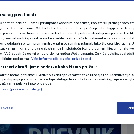
aži da budu
KOLUMNE
ke visokih
 vašoj privatnosti
3
partneri pohranjujemo i pristupamo osobnim podacima, kao što su pretraga web stran
PODCAST
ori, na vašem računaru . Odabir Prihvatam omogućava praćenje tehnologije kako bi se 
je prikazanim svrhama na osnovu kojih mi i naši partneri obrađujemo podatke Ukoliko
 neki od sadržaja i reklama koje vidite možda neće biti relevantni za vas. Ovaj odab
N1 SPECIJAL
no odabrati i pritom promijeniti trenutni odabir ili pristanak tako što ćete kliknuti na U
0
DNEVNIK
komentara
|
|
tavkama link na dnu ove web stranice [ili plutajuću ikonu u donjem lijevom dijelu we
FENOMENI
vo]. Vaš odabir će se mijenjati u okviru našeg Wеб локација. Za više detalja, pogledaj
s ličnim podacima.
Više informacija o vašoj privatnosti
NEISTRAŽENO
 partneri obrađujemo podatke kako bismo pružali:
Više
datke o tačnoj geolokaciji. Aktivno skenirajte karakteristike uređaja radi identifikacije.
VIRALNO
ili pristupanje podacima na uređaju. Prilagođeno oglašavanje i sadržaj, mjerenje ogl
traživanje publike i razvoj usluga.
tnera (pružalaca usluga)
FOTO
PROMO
ži svrhe
Pri
VIDEO