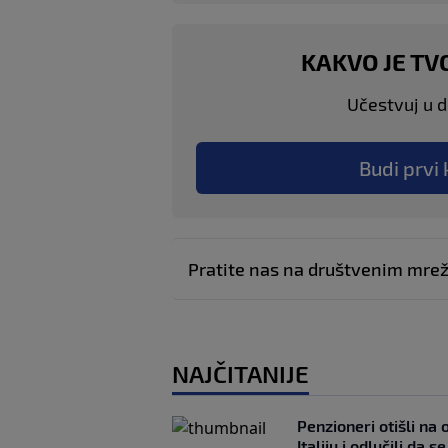
KAKVO JE TV
Učestvuj u di
Budi prvi 
Pratite nas na društvenim mr
NAJČITANIJE
Penzioneri otišli na
Italiju i odlučili da s