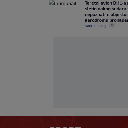
Teretni avion DHL-a
sletio nakon sudara 
nepoznatim objekto
aerodromu pronađe
0
SVIJET
|
5. aug.
|
Izvinjenje s eleme