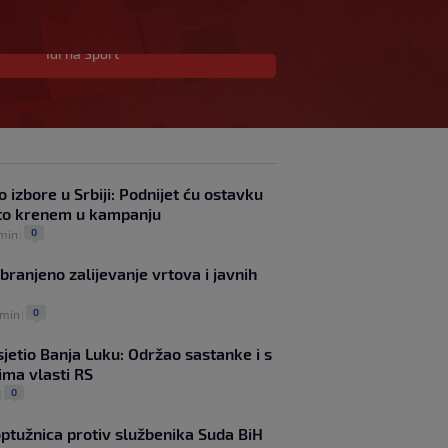
Idi na Sport
Ako ste na moru, mogli
biste sresti Rogera
Federera
0
TENIS
|
prije 43 min
|
UEFA poslala oštru
poruku Infantinu: "Ništa
o izbore u Srbiji: Podnijet ću ostavku
se ne mijenja, bojkot
što krenem u kampanju
Svjetskog prvenstva i
0
 min
|
dalje je na snazi"
0
NOGOMET
|
prije 1 h
|
branjeno zalijevanje vrtova i javnih
FIFA još nije uplatila
obećani novac
0
 min
|
gradovima domaćinima
Svjetskog prvenstva
jetio Banja Luku: Održao sastanke i s
0
NOGOMET
|
prije 1 h
|
ima vlasti RS
Barcelona "krade"
0
|
najboljeg fudbalera
Svjetskog prvenstva –
ptužnica protiv službenika Suda BiH
žestok šamar Real