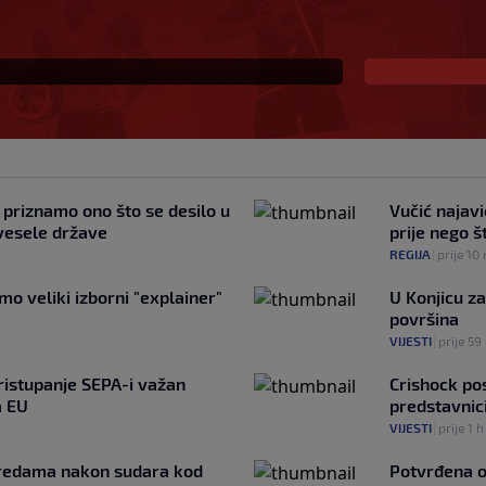
 UEFA-i
 priznamo ono što se desilo u
Vučić najavi
 vesele države
prije nego 
REGIJA
|
prije 10
o veliki izborni "explainer"
U Konjicu za
površina
VIJESTI
|
prije 59
ristupanje SEPA-i važan
Crishock pos
a EU
predstavnic
VIJESTI
|
prije 1 h
redama nakon sudara kod
Potvrđena o