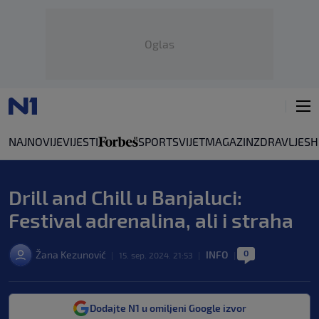
Oglas
NAJNOVIJE
VIJESTI
SPORT
SVIJET
MAGAZIN
ZDRAVLJE
SH
Drill and Chill u Banjaluci:
Festival adrenalina, ali i straha
0
Žana Kezunović
INFO
|
15. sep. 2024. 21:53
|
|
Dodajte N1 u omiljeni Google izvor