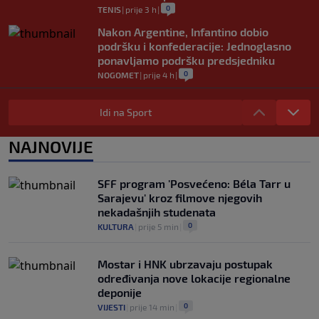
0
TENIS
|
prije 3 h
|
Nakon Argentine, Infantino dobio
podršku i konfederacije: Jednoglasno
ponavljamo podršku predsjedniku
0
NOGOMET
|
prije 4 h
|
Tužne vijesti: Preminuo nekadašnji
prvak Jugoslavije
Idi na Sport
0
OSTALI SPORTOVI
|
prije 4 h
|
NAJNOVIJE
Pravna bitka Luke Dončića i Anamarije
Goltes seli se u Sloveniju: Spominje se
čak 50 miliona dolara
SFF program 'Posvećeno: Béla Tarr u
0
KOŠARKA
|
prije 5 h
|
Sarajevu' kroz filmove njegovih
nekadašnjih studenata
0
KULTURA
|
prije 5 min
|
Mostar i HNK ubrzavaju postupak
određivanja nove lokacije regionalne
deponije
0
VIJESTI
|
prije 14 min
|