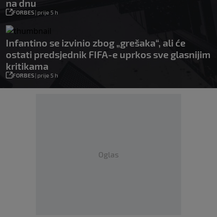
na dnu
FORBES
|
prije 5 h
Infantino se izvinio zbog „grešaka“, ali će
ostati predsjednik FIFA-e uprkos sve glasnijim
kritikama
FORBES
|
prije 5 h
Oglas