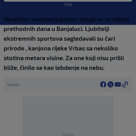
Više
Neobični i nestvarni prizori mogli su se vidjeti
prethodnih dana u Banjaluci. Ljubitelji
ekstremnih sportova sagledavali su čari
prirode , kanjona rijeke Vrbas sa nekoliko
stotina metara visine. Za one koji nisu prišli
bliže, činilo se kao lebdenje na nebu.
Podijeli
Oglas