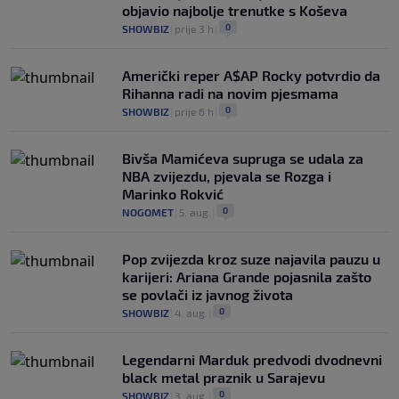
objavio najbolje trenutke s Koševa
0
SHOWBIZ
|
prije 3 h
|
Američki reper A$AP Rocky potvrdio da
Rihanna radi na novim pjesmama
0
SHOWBIZ
|
prije 6 h
|
Bivša Mamićeva supruga se udala za
NBA zvijezdu, pjevala se Rozga i
Marinko Rokvić
0
NOGOMET
|
5. aug.
|
Pop zvijezda kroz suze najavila pauzu u
karijeri: Ariana Grande pojasnila zašto
se povlači iz javnog života
0
SHOWBIZ
|
4. aug.
|
Legendarni Marduk predvodi dvodnevni
black metal praznik u Sarajevu
0
SHOWBIZ
|
3. aug.
|