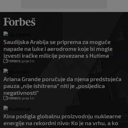
Saudijska Arabija se priprema za moguće
napade na luke i aerodrome koje bi mogle
izvesti iračke milicije povezane s Hutima
FORBES
|
prije 5 h
Ariana Grande poručuje da njena predstojeća
pauza „nije ishitrena“ niti je „posljedica
negativnosti“
FORBES
|
prije 5 h
Kina podigla globalnu proizvodnju nuklearne
energije na rekordni nivo: Ko je na vrhu, a ko