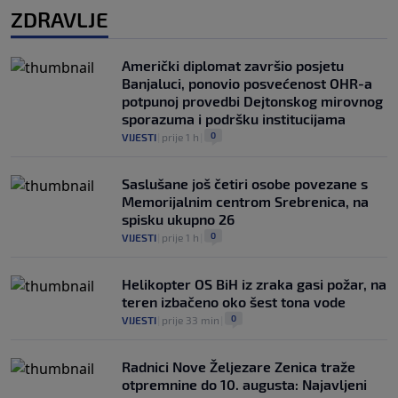
ZDRAVLJE
Američki diplomat završio posjetu
Banjaluci, ponovio posvećenost OHR-a
potpunoj provedbi Dejtonskog mirovnog
sporazuma i podršku institucijama
0
VIJESTI
|
prije 1 h
|
Saslušane još četiri osobe povezane s
Memorijalnim centrom Srebrenica, na
spisku ukupno 26
0
VIJESTI
|
prije 1 h
|
Helikopter OS BiH iz zraka gasi požar, na
teren izbačeno oko šest tona vode
0
VIJESTI
|
prije 33 min
|
Radnici Nove Željezare Zenica traže
otpremnine do 10. augusta: Najavljeni