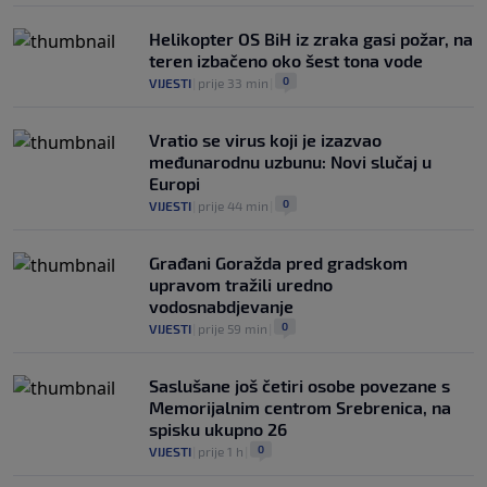
Helikopter OS BiH iz zraka gasi požar, na
teren izbačeno oko šest tona vode
0
VIJESTI
|
prije 33 min
|
Vratio se virus koji je izazvao
međunarodnu uzbunu: Novi slučaj u
Europi
0
VIJESTI
|
prije 44 min
|
Građani Goražda pred gradskom
upravom tražili uredno
vodosnabdjevanje
0
VIJESTI
|
prije 59 min
|
Saslušane još četiri osobe povezane s
Memorijalnim centrom Srebrenica, na
spisku ukupno 26
0
VIJESTI
|
prije 1 h
|