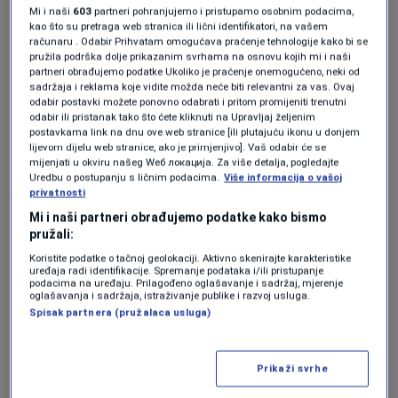
Mi i naši
603
partneri pohranjujemo i pristupamo osobnim podacima,
kao što su pretraga web stranica ili lični identifikatori, na vašem
računaru . Odabir Prihvatam omogućava praćenje tehnologije kako bi se
pružila podrška dolje prikazanim svrhama na osnovu kojih mi i naši
KAKVO JE TVOJE MIŠLJENJE O OVOME?
partneri obrađujemo podatke Ukoliko je praćenje onemogućeno, neki od
sadržaja i reklama koje vidite možda neće biti relevantni za vas. Ovaj
Učestvuj u diskusiji ili pročitaj komentare
odabir postavki možete ponovno odabrati i pritom promijeniti trenutni
odabir ili pristanak tako što ćete kliknuti na Upravljaj željenim
postavkama link na dnu ove web stranice [ili plutajuću ikonu u donjem
Budi prvi koji će ostaviti komentar
lijevom dijelu web stranice, ako je primjenjivo]. Vaš odabir će se
mijenjati u okviru našeg Wеб локација. Za više detalja, pogledajte
Uredbu o postupanju s ličnim podacima.
Više informacija o vašoj
privatnosti
Pratite nas na društvenim mrežama
Mi i naši partneri obrađujemo podatke kako bismo
pružali:
Koristite podatke o tačnoj geolokaciji. Aktivno skenirajte karakteristike
uređaja radi identifikacije. Spremanje podataka i/ili pristupanje
podacima na uređaju. Prilagođeno oglašavanje i sadržaj, mjerenje
oglašavanja i sadržaja, istraživanje publike i razvoj usluga.
Spisak partnera (pružalaca usluga)
Prikaži svrhe