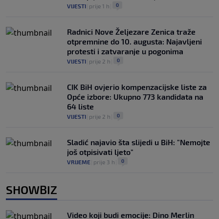
0
VIJESTI
|
prije 1 h
|
Radnici Nove Željezare Zenica traže
otpremnine do 10. augusta: Najavljeni
protesti i zatvaranje u pogonima
0
VIJESTI
|
prije 2 h
|
CIK BiH ovjerio kompenzacijske liste za
Opće izbore: Ukupno 773 kandidata na
64 liste
0
VIJESTI
|
prije 2 h
|
Sladić najavio šta slijedi u BiH: "Nemojte
još otpisivati ljeto"
0
VRIJEME
|
prije 3 h
|
SHOWBIZ
Video koji budi emocije: Dino Merlin