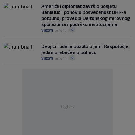
Američki diplomat završio posjetu
Banjaluci, ponovio posvećenost OHR-a
potpunoj provedbi Dejtonskog mirovnog
sporazuma i podršku institucijama
0
VIJESTI
|
prije 1 h
|
Dvojici rudara pozlilo u jami Raspotočje,
jedan prebačen u bolnicu
0
VIJESTI
|
prije 1 h
|
Oglas