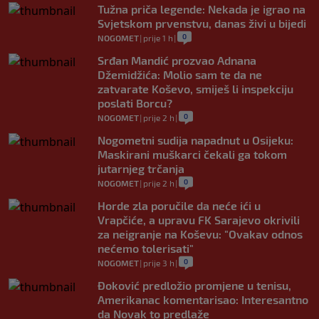
Tužna priča legende: Nekada je igrao na
Svjetskom prvenstvu, danas živi u bijedi
0
NOGOMET
|
prije 1 h
|
Srđan Mandić prozvao Adnana
Džemidžića: Molio sam te da ne
zatvarate Koševo, smiješ li inspekciju
poslati Borcu?
0
NOGOMET
|
prije 2 h
|
Nogometni sudija napadnut u Osijeku:
Maskirani muškarci čekali ga tokom
jutarnjeg trčanja
0
NOGOMET
|
prije 2 h
|
Horde zla poručile da neće ići u
Vrapčiće, a upravu FK Sarajevo okrivili
za neigranje na Koševu: "Ovakav odnos
nećemo tolerisati"
0
NOGOMET
|
prije 3 h
|
Đoković predložio promjene u tenisu,
Amerikanac komentarisao: Interesantno
da Novak to predlaže