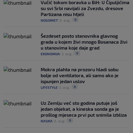
Vučić tokom boravka u BiH: U Čipuljićima
su svi Srbi navijali za Zvezdu, dresove
Partizana nisu htjeli
0
NOGOMET
|
6. aug.
|
Šezdeset posto stanovnika glavnog
grada u kojem živi mnogo Bosanaca živi
u stanovima koje daje grad
0
EKONOMIJA
|
5. aug.
|
Mokra plahta na prozoru hladi sobu
bolje od ventilatora, ali samo ako je
ispunjen jedan uslov
0
LIFESTYLE
|
5. aug.
|
Uz Zemlju već sto godina putuje još
jedan objekat, a kineska sonda ga je
prošlog mjeseca prvi put snimila izbliza
0
NAUKA
|
6. aug.
|