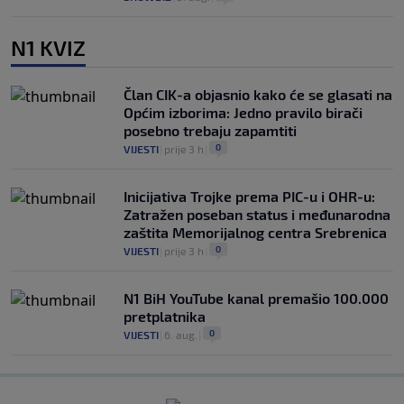
N1 KVIZ
Član CIK-a objasnio kako će se glasati na
Općim izborima: Jedno pravilo birači
posebno trebaju zapamtiti
0
VIJESTI
|
prije 3 h
|
Inicijativa Trojke prema PIC-u i OHR-u:
Zatražen poseban status i međunarodna
zaštita Memorijalnog centra Srebrenica
0
VIJESTI
|
prije 3 h
|
N1 BiH YouTube kanal premašio 100.000
pretplatnika
0
VIJESTI
|
6. aug.
|