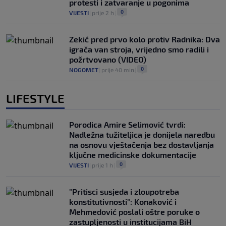
protesti i zatvaranje u pogonima
0
VIJESTI
|
prije 2 h
|
Zekić pred prvo kolo protiv Radnika: Dva
igrača van stroja, vrijedno smo radili i
požrtvovano (VIDEO)
0
NOGOMET
|
prije 40 min
|
LIFESTYLE
Porodica Amire Selimović tvrdi:
Nadležna tužiteljica je donijela naredbu
na osnovu vještačenja bez dostavljanja
ključne medicinske dokumentacije
0
VIJESTI
|
prije 1 h
|
"Pritisci susjeda i zloupotreba
konstitutivnosti": Konaković i
Mehmedović poslali oštre poruke o
zastupljenosti u institucijama BiH