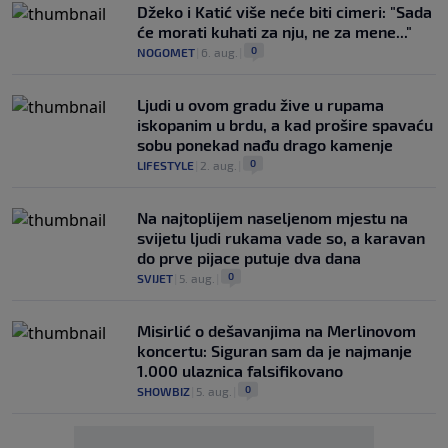
Džeko i Katić više neće biti cimeri: "Sada
će morati kuhati za nju, ne za mene..."
0
NOGOMET
|
6. aug.
|
Ljudi u ovom gradu žive u rupama
iskopanim u brdu, a kad prošire spavaću
sobu ponekad nađu drago kamenje
0
LIFESTYLE
|
2. aug.
|
Na najtoplijem naseljenom mjestu na
svijetu ljudi rukama vade so, a karavan
do prve pijace putuje dva dana
0
SVIJET
|
5. aug.
|
Misirlić o dešavanjima na Merlinovom
koncertu: Siguran sam da je najmanje
1.000 ulaznica falsifikovano
0
SHOWBIZ
|
5. aug.
|