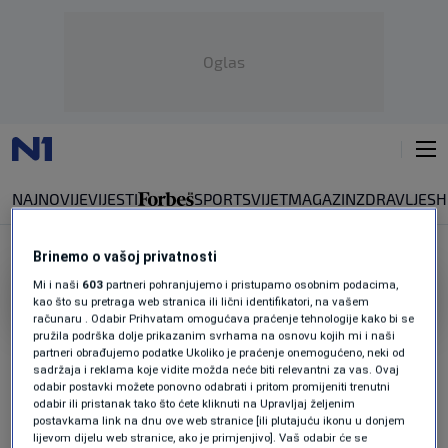
Oglas
NAJNOVIJE
VIJESTI
SPORT
SVIJET
MAGAZIN
ZDRAVLJE
SH
Brinemo o vašoj privatnosti
Mi i naši
603
partneri pohranjujemo i pristupamo osobnim podacima,
ISPOD POVRŠINE
kao što su pretraga web stranica ili lični identifikatori, na vašem
računaru . Odabir Prihvatam omogućava praćenje tehnologije kako bi se
pružila podrška dolje prikazanim svrhama na osnovu kojih mi i naši
Ispod površine: Vlast opasna po život
partneri obrađujemo podatke Ukoliko je praćenje onemogućeno, neki od
0
ISPOD POVRŠINE
|
8. maj.
|
sadržaja i reklama koje vidite možda neće biti relevantni za vas. Ovaj
odabir postavki možete ponovno odabrati i pritom promijeniti trenutni
Ispod površine: Milorad Dodik
odabir ili pristanak tako što ćete kliknuti na Upravljaj željenim
postavkama link na dnu ove web stranice [ili plutajuću ikonu u donjem
0
ISPOD POVRŠINE
|
4. apr.
|
lijevom dijelu web stranice, ako je primjenjivo]. Vaš odabir će se