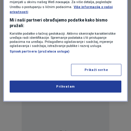
mijenjati u okviru našeg Wеб локација. Za više detalja, pogledajte
Ispod površine: Osmica
Uredbu o postupanju s ličnim podacima.
Više informacija o vašoj
0
privatnosti
ISPOD POVRŠINE
|
6. mar.
|
Mi i naši partneri obrađujemo podatke kako bismo
pružali:
Koristite podatke o tačnoj geolokaciji. Aktivno skenirajte karakteristike
uređaja radi identifikacije. Spremanje podataka i/ili pristupanje
podacima na uređaju. Prilagođeno oglašavanje i sadržaj, mjerenje
oglašavanja i sadržaja, istraživanje publike i razvoj usluga.
Spisak partnera (pružalaca usluga)
Oglas
Prikaži svrhe
Prihvatam