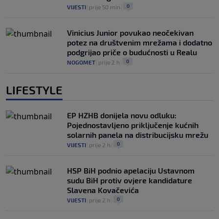
0
VIJESTI
|
prije 50 min
|
Vinicius Junior povukao neočekivan
potez na društvenim mrežama i dodatno
podgrijao priče o budućnosti u Realu
0
NOGOMET
|
prije 2 h
|
LIFESTYLE
EP HZHB donijela novu odluku:
Pojednostavljeno priključenje kućnih
solarnih panela na distribucijsku mrežu
0
VIJESTI
|
prije 2 h
|
HSP BiH podnio apelaciju Ustavnom
sudu BiH protiv ovjere kandidature
Slavena Kovačevića
0
VIJESTI
|
prije 2 h
|