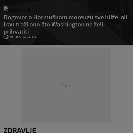
Dogovor o Hormuškom moreuzu sve bliže, ali
Iran traži ono što Washington ne želi
prihvatiti
FORBES
|
prije 3 h
Oglas
ZDRAVLJE