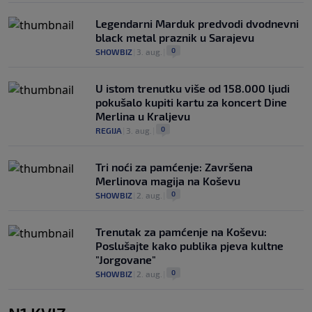
Legendarni Marduk predvodi dvodnevni
black metal praznik u Sarajevu
0
SHOWBIZ
|
3. aug.
|
U istom trenutku više od 158.000 ljudi
pokušalo kupiti kartu za koncert Dine
Merlina u Kraljevu
0
REGIJA
|
3. aug.
|
Tri noći za pamćenje: Završena
Merlinova magija na Koševu
0
SHOWBIZ
|
2. aug.
|
Trenutak za pamćenje na Koševu:
Poslušajte kako publika pjeva kultne
"Jorgovane"
0
SHOWBIZ
|
2. aug.
|