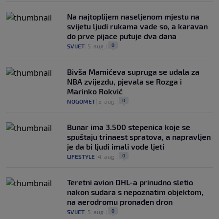
Na najtoplijem naseljenom mjestu na
svijetu ljudi rukama vade so, a karavan
do prve pijace putuje dva dana
0
SVIJET
|
5. aug.
|
Bivša Mamićeva supruga se udala za
NBA zvijezdu, pjevala se Rozga i
Marinko Rokvić
0
NOGOMET
|
5. aug.
|
Bunar imа 3.500 stepenica koje se
spuštaju trinaest spratova, a napravljen
je da bi ljudi imali vode ljeti
0
LIFESTYLE
|
4. aug.
|
Teretni avion DHL-a prinudno sletio
nakon sudara s nepoznatim objektom,
na aerodromu pronađen dron
0
SVIJET
|
5. aug.
|