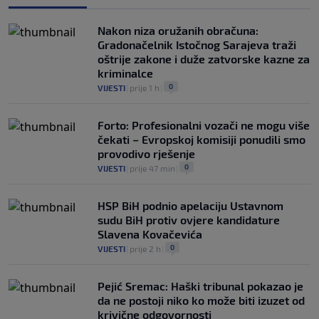
Nakon niza oružanih obračuna:
Gradonačelnik Istočnog Sarajeva traži
oštrije zakone i duže zatvorske kazne za
kriminalce
0
VIJESTI
|
prije 1 h
|
Forto: Profesionalni vozači ne mogu više
čekati – Evropskoj komisiji ponudili smo
provodivo rješenje
0
VIJESTI
|
prije 47 min
|
HSP BiH podnio apelaciju Ustavnom
sudu BiH protiv ovjere kandidature
Slavena Kovačevića
0
VIJESTI
|
prije 2 h
|
Pejić Sremac: Haški tribunal pokazao je
da ne postoji niko ko može biti izuzet od
krivične odgovornosti