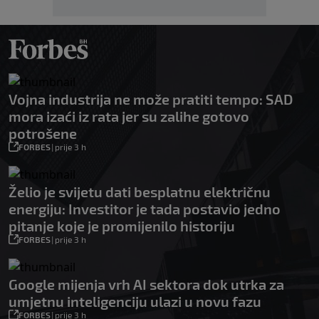
Vojna industrija ne može pratiti tempo: SAD
mora izaći iz rata jer su zalihe gotovo
potrošene
FORBES
|
prije 3 h
Želio je svijetu dati besplatnu električnu
energiju: Investitor je tada postavio jedno
pitanje koje je promijenilo historiju
FORBES
|
prije 3 h
Google mijenja vrh AI sektora dok utrka za
umjetnu inteligenciju ulazi u novu fazu
FORBES
|
prije 3 h