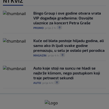
N1 KVIZ
Bingo Group i ove godine otvara vrata
VIP događaja građanima: Osvojite
ulaznice za koncert Petra Graše
0
PROMO
|
prije 2 h
|
Kuće od blata postoje hiljadu godina, ali
samo ako ih ljudi svake godine
premazuju, u selu je ostalo pet porodica
0
MAGAZIN
|
prije 4 h
|
Auto koje stoji na suncu ne hladi se
najbrže klimom, nego postupkom koji
traje petnaest sekundi
0
AUTO
|
prije 4 h
|