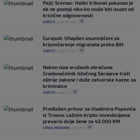
Pejić Sremac: Haški tribunal pokazao je
da ne postoji niko ko može biti izuzet od
krivične odgovornosti
0
VIJESTI
|
prije 50 min
|
Eurojust: Uhapšen osumnjičeni za
krijumčarenje migranata preko BiH
0
VIJESTI
|
prije 57 min
|
Nakon niza oružanih obračuna:
Gradonačelnik Istočnog Sarajeva traži
oštrije zakone i duže zatvorske kazne za
kriminalce
0
VIJESTI
|
prije 1 h
|
Predložen pritvor za Vladimira Popovića
iz Trnova: Lažnim kripto-investicijama
prevario dvije žene za 42.000 KM
0
CRNA HRONIKA
|
prije 1 h
|