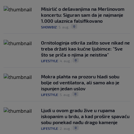
Misirlić o dešavanjima na Merlinovom
koncertu: Siguran sam da je najmanje
1.000 ulaznica falsifikovano
0
SHOWBIZ
|
5. aug.
|
Ornitologinja otkrila zašto sove nikad ne
treba držati kao kućne ljubimce: "Sve
što se priča o njima je neistina"
0
LIFESTYLE
|
4. aug.
|
Mokra plahta na prozoru hladi sobu
bolje od ventilatora, ali samo ako je
ispunjen jedan uslov
0
LIFESTYLE
|
5. aug.
|
Ljudi u ovom gradu žive u rupama
iskopanim u brdu, a kad prošire spavaću
sobu ponekad nađu drago kamenje
0
LIFESTYLE
|
2. aug.
|