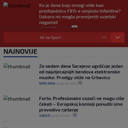
Ko je žena koju mnogi vide kao
predsjednicu FIFA-e umjesto Infantina?
Uskoro mi mogla promijeniti svjetski
nogomet
0
NOGOMET
|
prije 3 h
|
FIFA se izvinila svim svojim članicama
Idi na Sport
zbog FFE projekta: Ali rukovodstvo i
dalje podržava Infantina
NAJNOVIJE
0
NOGOMET
|
prije 4 h
|
Lionel Messi postigao dva gola u pobjedi
Za sedam dana Sarajevo ugošćuje jedan
Inter Miamija i ispisao historiju Leagues
od najutjecajnijih bendova elektronske
Cupa (VIDEO)
muzike: Prodigy stiže na Grbavicu
0
NOGOMET
|
prije 4 h
|
0
NOVI DAN
|
prije 42 min
|
Forto: Profesionalni vozači ne mogu više
čekati – Evropskoj komisiji ponudili smo
provodivo rješenje
0
VIJESTI
|
prije 47 min
|