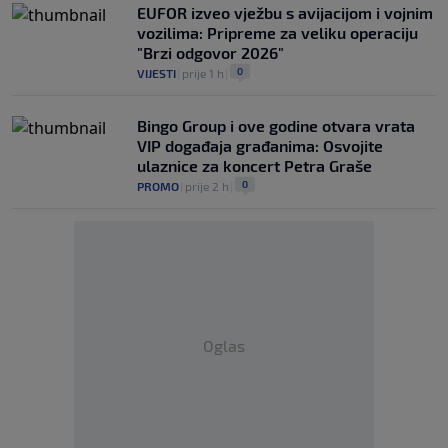
EUFOR izveo vježbu s avijacijom i vojnim
vozilima: Pripreme za veliku operaciju
"Brzi odgovor 2026"
0
VIJESTI
|
prije 1 h
|
Bingo Group i ove godine otvara vrata
VIP događaja građanima: Osvojite
ulaznice za koncert Petra Graše
0
PROMO
|
prije 2 h
|
Oglas