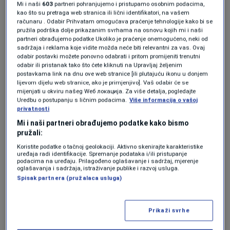
Mi i naši
603
partneri pohranjujemo i pristupamo osobnim podacima,
kao što su pretraga web stranica ili lični identifikatori, na vašem
računaru . Odabir Prihvatam omogućava praćenje tehnologije kako bi se
pružila podrška dolje prikazanim svrhama na osnovu kojih mi i naši
partneri obrađujemo podatke Ukoliko je praćenje onemogućeno, neki od
KAKVO JE TVOJE MIŠLJENJE O OVOME?
sadržaja i reklama koje vidite možda neće biti relevantni za vas. Ovaj
odabir postavki možete ponovno odabrati i pritom promijeniti trenutni
odabir ili pristanak tako što ćete kliknuti na Upravljaj željenim
Učestvuj u diskusiji ili pročitaj komentare
postavkama link na dnu ove web stranice [ili plutajuću ikonu u donjem
lijevom dijelu web stranice, ako je primjenjivo]. Vaš odabir će se
mijenjati u okviru našeg Wеб локација. Za više detalja, pogledajte
Budi prvi koji će ostaviti komentar
Uredbu o postupanju s ličnim podacima.
Više informacija o vašoj
privatnosti
Mi i naši partneri obrađujemo podatke kako bismo
pružali:
Pratite nas na društvenim mrežama
Koristite podatke o tačnoj geolokaciji. Aktivno skenirajte karakteristike
uređaja radi identifikacije. Spremanje podataka i/ili pristupanje
podacima na uređaju. Prilagođeno oglašavanje i sadržaj, mjerenje
oglašavanja i sadržaja, istraživanje publike i razvoj usluga.
Spisak partnera (pružalaca usluga)
Prikaži svrhe