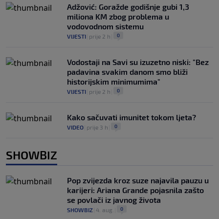
Adžović: Goražde godišnje gubi 1,3
miliona KM zbog problema u
vodovodnom sistemu
0
VIJESTI
|
prije 2 h
|
Vodostaji na Savi su izuzetno niski: "Bez
padavina svakim danom smo bliži
historijskim minimumima"
0
VIJESTI
|
prije 2 h
|
Kako sačuvati imunitet tokom ljeta?
0
VIDEO
|
prije 3 h
|
SHOWBIZ
Pop zvijezda kroz suze najavila pauzu u
karijeri: Ariana Grande pojasnila zašto
se povlači iz javnog života
0
SHOWBIZ
|
4. aug.
|