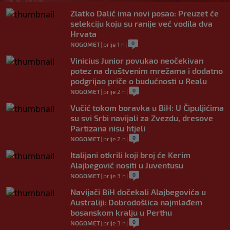
Zlatko Dalić ima novi posao: Preuzet će
selekciju koju su ranije već vodila dva
Hrvata
0
NOGOMET
|
prije 1 h
|
Vinicius Junior povukao neočekivan
potez na društvenim mrežama i dodatno
podgrijao priče o budućnosti u Realu
0
NOGOMET
|
prije 2 h
|
Vučić tokom boravka u BiH: U Čipuljićima
su svi Srbi navijali za Zvezdu, dresove
Partizana nisu htjeli
0
NOGOMET
|
prije 2 h
|
Italijani otkrili koji broj će Kerim
Alajbegović nositi u Juventusu
0
NOGOMET
|
prije 3 h
|
Navijači BiH dočekali Alajbegovića u
Australiji: Dobrodošlica najmlađem
bosanskom kralju u Perthu
0
NOGOMET
|
prije 3 h
|