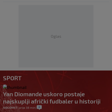
Oglas
SPORT
Yan Diomande uskoro postaje
najskuplji afrički fudbaler u historiji
0
NOGOMET
|
prije 38 min
|