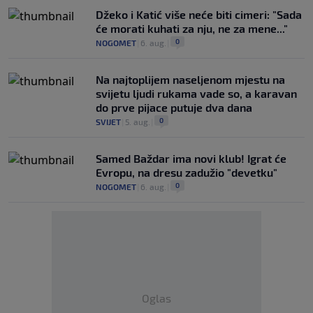
Džeko i Katić više neće biti cimeri: "Sada
će morati kuhati za nju, ne za mene..."
0
NOGOMET
|
6. aug.
|
Na najtoplijem naseljenom mjestu na
svijetu ljudi rukama vade so, a karavan
do prve pijace putuje dva dana
0
SVIJET
|
5. aug.
|
Samed Baždar ima novi klub! Igrat će
Evropu, na dresu zadužio "devetku"
0
NOGOMET
|
6. aug.
|
Oglas