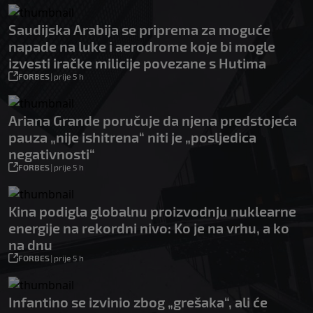
Saudijska Arabija se priprema za moguće
napade na luke i aerodrome koje bi mogle
izvesti iračke milicije povezane s Hutima
FORBES
|
prije 5 h
Ariana Grande poručuje da njena predstojeća
pauza „nije ishitrena“ niti je „posljedica
negativnosti“
FORBES
|
prije 5 h
Kina podigla globalnu proizvodnju nuklearne
energije na rekordni nivo: Ko je na vrhu, a ko
na dnu
FORBES
|
prije 5 h
Infantino se izvinio zbog „grešaka“, ali će