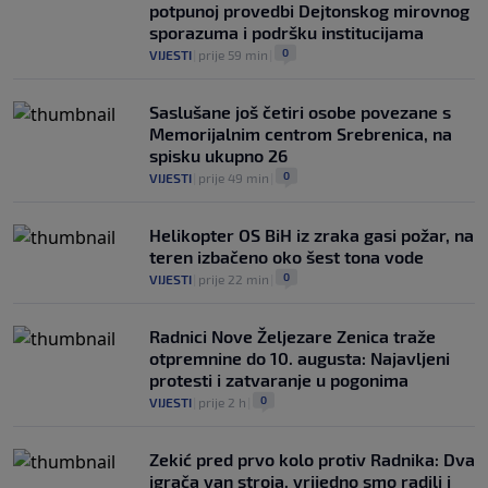
potpunoj provedbi Dejtonskog mirovnog
sporazuma i podršku institucijama
0
VIJESTI
|
prije 59 min
|
Saslušane još četiri osobe povezane s
Memorijalnim centrom Srebrenica, na
spisku ukupno 26
0
VIJESTI
|
prije 49 min
|
Helikopter OS BiH iz zraka gasi požar, na
teren izbačeno oko šest tona vode
0
VIJESTI
|
prije 22 min
|
Radnici Nove Željezare Zenica traže
otpremnine do 10. augusta: Najavljeni
protesti i zatvaranje u pogonima
0
VIJESTI
|
prije 2 h
|
Zekić pred prvo kolo protiv Radnika: Dva
igrača van stroja, vrijedno smo radili i