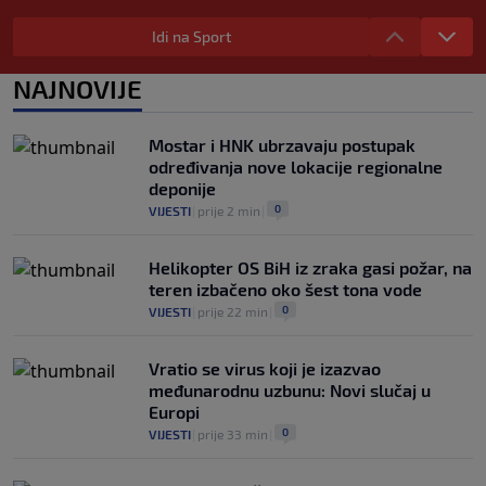
Tužne vijesti: Preminuo nekadašnji
prvak Jugoslavije
Idi na Sport
0
OSTALI SPORTOVI
|
prije 4 h
|
NAJNOVIJE
Pravna bitka Luke Dončića i Anamarije
Goltes seli se u Sloveniju: Spominje se
čak 50 miliona dolara
Mostar i HNK ubrzavaju postupak
0
KOŠARKA
|
prije 5 h
|
određivanja nove lokacije regionalne
deponije
0
VIJESTI
|
prije 2 min
|
Helikopter OS BiH iz zraka gasi požar, na
teren izbačeno oko šest tona vode
0
VIJESTI
|
prije 22 min
|
Vratio se virus koji je izazvao
međunarodnu uzbunu: Novi slučaj u
Europi
0
VIJESTI
|
prije 33 min
|