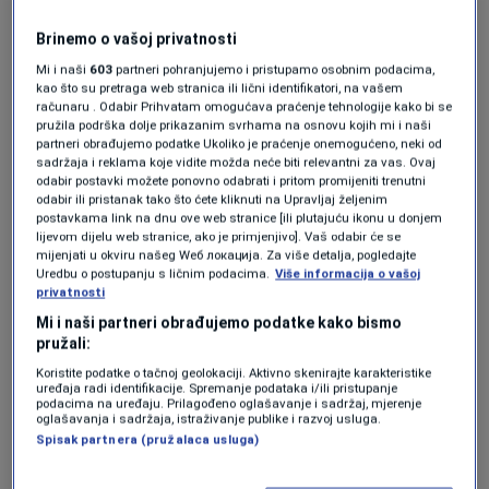
Brinemo o vašoj privatnosti
Više tema kao što je ova?
Mi i naši
603
partneri pohranjujemo i pristupamo osobnim podacima,
kao što su pretraga web stranica ili lični identifikatori, na vašem
računaru . Odabir Prihvatam omogućava praćenje tehnologije kako bi se
NOVI DAN
pružila podrška dolje prikazanim svrhama na osnovu kojih mi i naši
partneri obrađujemo podatke Ukoliko je praćenje onemogućeno, neki od
sadržaja i reklama koje vidite možda neće biti relevantni za vas. Ovaj
odabir postavki možete ponovno odabrati i pritom promijeniti trenutni
odabir ili pristanak tako što ćete kliknuti na Upravljaj željenim
postavkama link na dnu ove web stranice [ili plutajuću ikonu u donjem
lijevom dijelu web stranice, ako je primjenjivo]. Vaš odabir će se
mijenjati u okviru našeg Wеб локација. Za više detalja, pogledajte
Uredbu o postupanju s ličnim podacima.
Više informacija o vašoj
Oglas
privatnosti
Mi i naši partneri obrađujemo podatke kako bismo
pružali:
Koristite podatke o tačnoj geolokaciji. Aktivno skenirajte karakteristike
uređaja radi identifikacije. Spremanje podataka i/ili pristupanje
podacima na uređaju. Prilagođeno oglašavanje i sadržaj, mjerenje
oglašavanja i sadržaja, istraživanje publike i razvoj usluga.
Spisak partnera (pružalaca usluga)
KAKVO JE TVOJE MIŠLJENJE O OVOME?