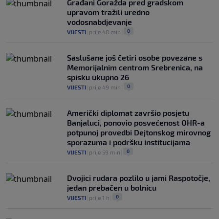
Građani Goražda pred gradskom
upravom tražili uredno
vodosnabdjevanje
0
VIJESTI
|
prije 48 min
|
Saslušane još četiri osobe povezane s
Memorijalnim centrom Srebrenica, na
spisku ukupno 26
0
VIJESTI
|
prije 49 min
|
Američki diplomat završio posjetu
Banjaluci, ponovio posvećenost OHR-a
potpunoj provedbi Dejtonskog mirovnog
sporazuma i podršku institucijama
0
VIJESTI
|
prije 59 min
|
Dvojici rudara pozlilo u jami Raspotočje,
jedan prebačen u bolnicu
0
VIJESTI
|
prije 1 h
|