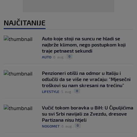
NAJČITANIJE
Auto koje stoji na suncu ne hladi se
najbrže klimom, nego postupkom koji
traje petnaest sekundi
0
AUTO
|
6. aug.
|
Penzioneri otišli na odmor u Italiju i
odlučili da se više ne vraćaju: "Mjesečni
troškovi su nam skresani na trećinu"
0
LIFESTYLE
|
5. aug.
|
Vučić tokom boravka u BiH: U Čipuljićima
su svi Srbi navijali za Zvezdu, dresove
Partizana nisu htjeli
0
NOGOMET
|
6. aug.
|