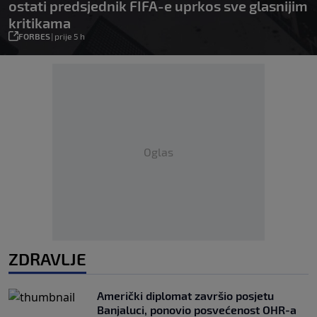
ostati predsjednik FIFA-e uprkos sve glasnijim
kritikama
FORBES
|
prije 5 h
Oglas
ZDRAVLJE
Američki diplomat završio posjetu
Banjaluci, ponovio posvećenost OHR-a