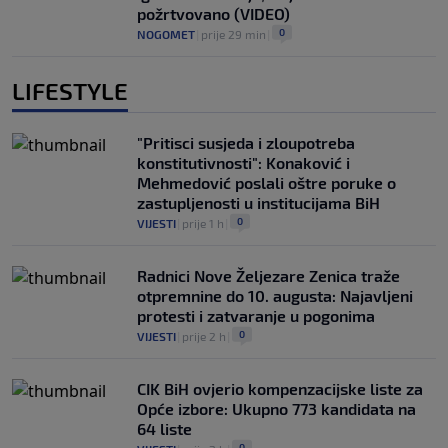
požrtvovano (VIDEO)
0
NOGOMET
|
prije 29 min
|
LIFESTYLE
"Pritisci susjeda i zloupotreba
konstitutivnosti": Konaković i
Mehmedović poslali oštre poruke o
zastupljenosti u institucijama BiH
0
VIJESTI
|
prije 1 h
|
Radnici Nove Željezare Zenica traže
otpremnine do 10. augusta: Najavljeni
protesti i zatvaranje u pogonima
0
VIJESTI
|
prije 2 h
|
CIK BiH ovjerio kompenzacijske liste za
Opće izbore: Ukupno 773 kandidata na
64 liste
0