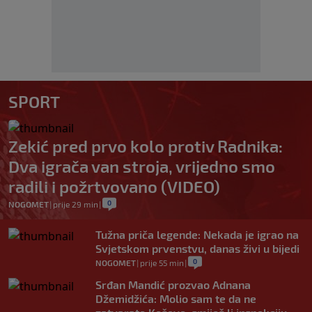
SPORT
Zekić pred prvo kolo protiv Radnika:
Dva igrača van stroja, vrijedno smo
radili i požrtvovano (VIDEO)
0
NOGOMET
|
prije 29 min
|
Tužna priča legende: Nekada je igrao na
Svjetskom prvenstvu, danas živi u bijedi
0
NOGOMET
|
prije 55 min
|
Srđan Mandić prozvao Adnana
Džemidžića: Molio sam te da ne