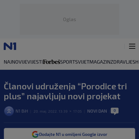
Oglas
NAJNOVIJE
VIJESTI
SPORT
SVIJET
MAGAZIN
ZDRAVLJE
SH
Članovi udruženja “Porodice tri
plus” najavljuju novi projekat
0
N1 BiH
NOVI DAN
|
20. maj. 2022. 13:39
>
17:05
|
|
Dodajte N1 u omiljeni Google izvor