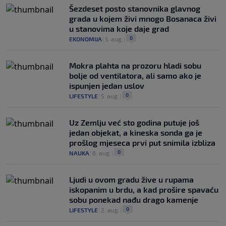
Šezdeset posto stanovnika glavnog
grada u kojem živi mnogo Bosanaca živi
u stanovima koje daje grad
0
EKONOMIJA
|
5. aug.
|
Mokra plahta na prozoru hladi sobu
bolje od ventilatora, ali samo ako je
ispunjen jedan uslov
0
LIFESTYLE
|
5. aug.
|
Uz Zemlju već sto godina putuje još
jedan objekat, a kineska sonda ga je
prošlog mjeseca prvi put snimila izbliza
0
NAUKA
|
6. aug.
|
Ljudi u ovom gradu žive u rupama
iskopanim u brdu, a kad prošire spavaću
sobu ponekad nađu drago kamenje
0
LIFESTYLE
|
2. aug.
|