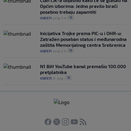
Član CIK-a objasnio kako će se glasati na
Općim izborima: Jedno pravilo birači
posebno trebaju zapamtiti
0
VIJESTI
|
prije 3 h
|
Inicijativa Trojke prema PIC-u i OHR-u:
Zatražen poseban status i međunarodna
zaštita Memorijalnog centra Srebrenica
0
VIJESTI
|
prije 2 h
|
N1 BiH YouTube kanal premašio 100.000
pretplatnika
0
VIJESTI
|
6. aug.
|