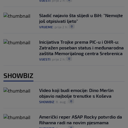
VIJESTI
|
prije 2 h
|
Sladić najavio šta slijedi u BiH: "Nemojte
još otpisivati ljeto"
0
VRIJEME
|
prije 2 h
|
Inicijativa Trojke prema PIC-u i OHR-u:
Zatražen poseban status i međunarodna
zaštita Memorijalnog centra Srebrenica
0
VIJESTI
|
prije 2 h
|
SHOWBIZ
Video koji budi emocije: Dino Merlin
objavio najbolje trenutke s Koševa
0
SHOWBIZ
|
6. aug.
|
Američki reper A$AP Rocky potvrdio da
Rihanna radi na novim pjesmama
0