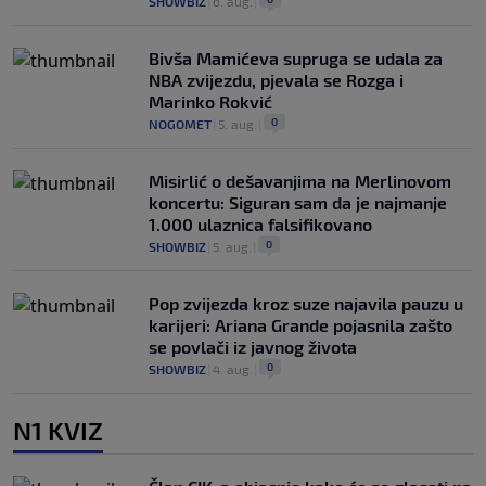
SHOWBIZ
|
6. aug.
|
Bivša Mamićeva supruga se udala za
NBA zvijezdu, pjevala se Rozga i
Marinko Rokvić
0
NOGOMET
|
5. aug.
|
Misirlić o dešavanjima na Merlinovom
koncertu: Siguran sam da je najmanje
1.000 ulaznica falsifikovano
0
SHOWBIZ
|
5. aug.
|
Pop zvijezda kroz suze najavila pauzu u
karijeri: Ariana Grande pojasnila zašto
se povlači iz javnog života
0
SHOWBIZ
|
4. aug.
|
N1 KVIZ