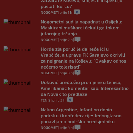
zatvarate Koševo, smiješ li inspekciju
poslati Borcu?
0
NOGOMET
|
prije 1 h
|
Nogometni sudija napadnut u Osijeku:
Maskirani muškarci čekali ga tokom
jutarnjeg trčanja
0
NOGOMET
|
prije 2 h
|
Horde zla poručile da neće ići u
Vrapčiće, a upravu FK Sarajevo okrivili
za neigranje na Koševu: "Ovakav odnos
nećemo tolerisati"
0
NOGOMET
|
prije 3 h
|
Đoković predložio promjene u tenisu,
Amerikanac komentarisao: Interesantno
da Novak to predlaže
0
TENIS
|
prije 3 h
|
Nakon Argentine, Infantino dobio
podršku i konfederacije: Jednoglasno
ponavljamo podršku predsjedniku
0
NOGOMET
|
prije 4 h
|