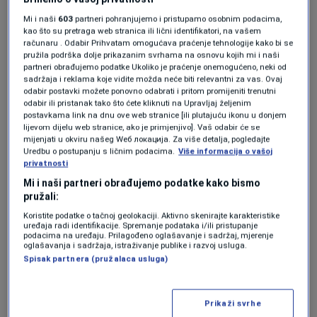
Više tema kao što je ova?
Mi i naši
603
partneri pohranjujemo i pristupamo osobnim podacima,
kao što su pretraga web stranica ili lični identifikatori, na vašem
računaru . Odabir Prihvatam omogućava praćenje tehnologije kako bi se
DRAGAN IVIĆ
SAOBRAĆAJ
AUTOŠKOLA
EDIN BEGIĆ
pružila podrška dolje prikazanim svrhama na osnovu kojih mi i naši
partneri obrađujemo podatke Ukoliko je praćenje onemogućeno, neki od
sadržaja i reklama koje vidite možda neće biti relevantni za vas. Ovaj
odabir postavki možete ponovno odabrati i pritom promijeniti trenutni
odabir ili pristanak tako što ćete kliknuti na Upravljaj željenim
postavkama link na dnu ove web stranice [ili plutajuću ikonu u donjem
lijevom dijelu web stranice, ako je primjenjivo]. Vaš odabir će se
mijenjati u okviru našeg Wеб локација. Za više detalja, pogledajte
Uredbu o postupanju s ličnim podacima.
Više informacija o vašoj
Oglas
privatnosti
Mi i naši partneri obrađujemo podatke kako bismo
pružali:
Koristite podatke o tačnoj geolokaciji. Aktivno skenirajte karakteristike
uređaja radi identifikacije. Spremanje podataka i/ili pristupanje
podacima na uređaju. Prilagođeno oglašavanje i sadržaj, mjerenje
oglašavanja i sadržaja, istraživanje publike i razvoj usluga.
Spisak partnera (pružalaca usluga)
KAKVO JE TVOJE MIŠLJENJE O OVOME?
Učestvuj u diskusiji ili pročitaj komentare
Prikaži svrhe