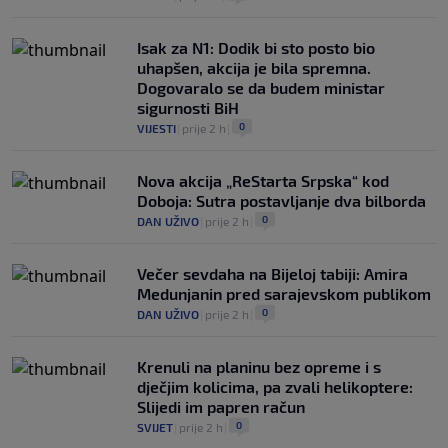
Isak za N1: Dodik bi sto posto bio
uhapšen, akcija je bila spremna.
Dogovaralo se da budem ministar
sigurnosti BiH
0
VIJESTI
|
prije 2 h
|
Nova akcija „ReStarta Srpska“ kod
Doboja: Sutra postavljanje dva bilborda
0
DAN UŽIVO
|
prije 2 h
|
Večer sevdaha na Bijeloj tabiji: Amira
Medunjanin pred sarajevskom publikom
0
DAN UŽIVO
|
prije 2 h
|
Krenuli na planinu bez opreme i s
dječjim kolicima, pa zvali helikoptere:
Slijedi im papren račun
0
SVIJET
|
prije 2 h
|