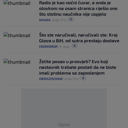
Radio je kao noćni čuvar, a onda je
olovkom na osam stranica riješio ono
što stotinu naučnika nije uspjelo
0
NAUKA
|
prije 10 h
|
Što ste naručivali, naručivali ste: Kraj
Glova u BiH, od sutra prestaju dostave
0
EKONOMIJA
|
9. aug.
|
Želite posao u prosvjeti? Evo koji
nastavnik trebate postati da ne biste
imali problema sa zaposlenjem
0
OBRAZOVANJE
|
prije 13 h
|
Oglas