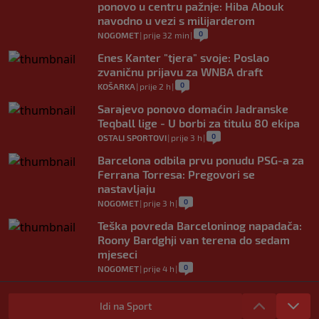
ponovo u centru pažnje: Hiba Abouk
navodno u vezi s milijarderom
0
NOGOMET
|
prije 32 min
|
Enes Kanter "tjera" svoje: Poslao
zvaničnu prijavu za WNBA draft
0
KOŠARKA
|
prije 2 h
|
Sarajevo ponovo domaćin Jadranske
Teqball lige - U borbi za titulu 80 ekipa
0
OSTALI SPORTOVI
|
prije 3 h
|
Barcelona odbila prvu ponudu PSG-a za
Ferrana Torresa: Pregovori se
nastavljaju
0
NOGOMET
|
prije 3 h
|
Teška povreda Barceloninog napadača:
Roony Bardghji van terena do sedam
mjeseci
0
NOGOMET
|
prije 4 h
|
Slab start bh.plivača na EP: Predzadnje i
57. mjesto na otvaranju
Idi na Sport
0