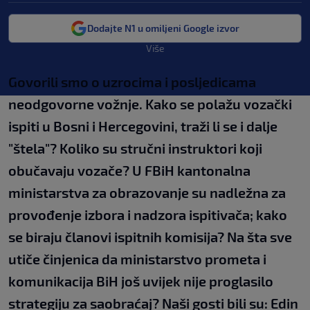
Dodajte N1 u omiljeni Google izvor
Više
Govorili smo o uzrocima i posljedicama
neodgovorne vožnje. Kako se polažu vozački
ispiti u Bosni i Hercegovini, traži li se i dalje
"štela"? Koliko su stručni instruktori koji
obučavaju vozače? U FBiH kantonalna
ministarstva za obrazovanje su nadležna za
provođenje izbora i nadzora ispitivača; kako
se biraju članovi ispitnih komisija? Na šta sve
utiče činjenica da ministarstvo prometa i
komunikacija BiH još uvijek nije proglasilo
strategiju za saobraćaj? Naši gosti bili su: Edin