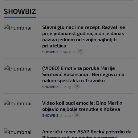
SHOWBIZ
Slavni glumac ima recept: Razveli se
prije jedanaest godina, a on je danas
naziva jednom od svojih najboljih
prijateljica
0
SHOWBIZ
|
prije 10 h
|
(VIDEO) Emotivna poruka Marije
Šerifović Bosancima i Hercegovcima
nakon spektakla u Travniku
0
SHOWBIZ
|
9. aug.
|
Video koji budi emocije: Dino Merlin
objavio najbolje trenutke s Koševa
0
SHOWBIZ
|
6. aug.
|
Američki reper A$AP Rocky potvrdio da
Rihanna radi na novim pjesmama