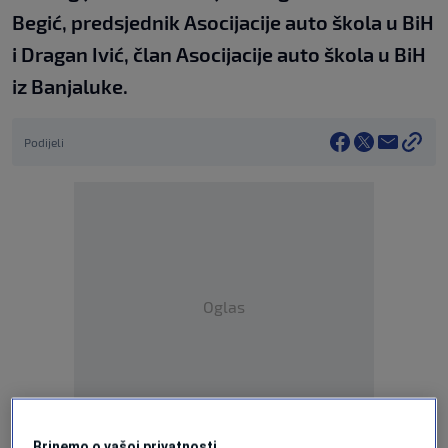
Begić, predsjednik Asocijacije auto škola u BiH
i Dragan Ivić, član Asocijacije auto škola u BiH
iz Banjaluke.
Podijeli
Oglas
Brinemo o vašoj privatnosti