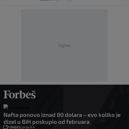
Oglas
Nafta ponovo iznad 80 dolara – evo koliko je
dizel u BiH poskupio od februara
FORBES
|
prije 9 h