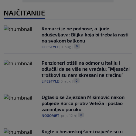
NAJČITANIJE
Komarci je ne podnose, a ljude
oduševljava: Biljka koja bi trebala rasti
na svakom balkonu
0
LIFESTYLE
|
9. aug.
|
Penzioneri otišli na odmor u Italiju i
odlučili da se više ne vraćaju: "Mjesečni
troškovi su nam skresani na trećinu"
0
LIFESTYLE
|
5. aug.
|
Oglasio se Zvjezdan Misimović nakon
pobjede Borca protiv Veleža i poslao
zanimljivu poruku
0
NOGOMET
|
prije 12 h
|
Kugle u bosanskoj šumi najveće su u