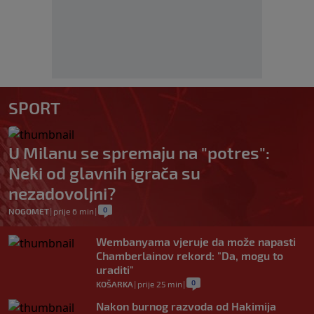
SPORT
U Milanu se spremaju na "potres":
Neki od glavnih igrača su
nezadovoljni?
0
NOGOMET
|
prije 6 min
|
Wembanyama vjeruje da može napasti
Chamberlainov rekord: "Da, mogu to
uraditi"
0
KOŠARKA
|
prije 25 min
|
Nakon burnog razvoda od Hakimija