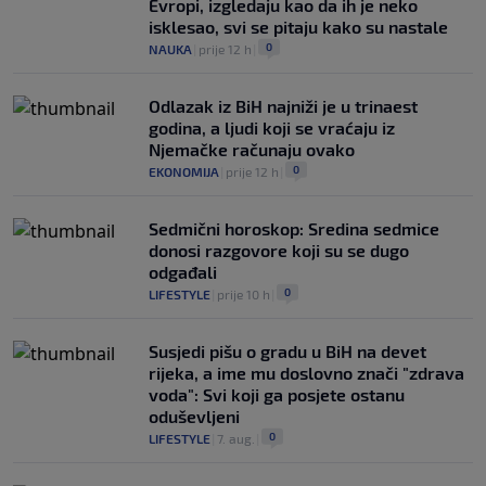
Evropi, izgledaju kao da ih je neko
isklesao, svi se pitaju kako su nastale
0
NAUKA
|
prije 12 h
|
Odlazak iz BiH najniži je u trinaest
godina, a ljudi koji se vraćaju iz
Njemačke računaju ovako
0
EKONOMIJA
|
prije 12 h
|
Sedmični horoskop: Sredina sedmice
donosi razgovore koji su se dugo
odgađali
0
LIFESTYLE
|
prije 10 h
|
Susjedi pišu o gradu u BiH na devet
rijeka, a ime mu doslovno znači "zdrava
voda": Svi koji ga posjete ostanu
oduševljeni
0
LIFESTYLE
|
7. aug.
|