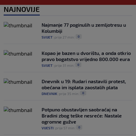
OSTALI SPORTOVI
|
prije 4 h
|
NAJNOVIJE
Legenda htjela preuzeti velikana iz
komšiluka, ali žena mu nije dozvolila
0
NOGOMET
|
prije 4 h
|
Najmanje 77 poginulih u zemljotresu u
Kolumbiji
0
SVIJET
|
prije 27 min
|
Kopao je bazen u dvorištu, a onda otkrio
pravo bogatstvo vrijedno 800.000 eura
0
SVIJET
|
prije 31 min
|
Dnevnik u 19: Rudari nastavili protest,
obećana im isplata zaostalih plata
0
DNEVNIK
|
prije 35 min
|
Potpuno obustavljen saobraćaj na
Bradini zbog teške nesreće: Nastale
ogromne gužve
0
VIJESTI
|
prije 57 min
|