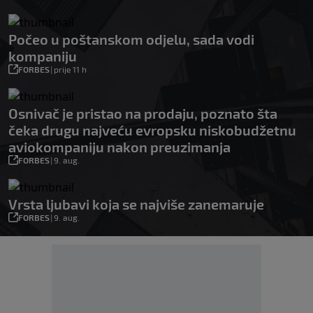
Počeo u poštanskom odjelu, sada vodi
kompaniju
FORBES
|
prije 11 h
Osnivač je pristao na prodaju, poznato šta
čeka drugu najveću evropsku niskobudžetnu
aviokompaniju nakon preuzimanja
FORBES
|
9. aug.
Vrsta ljubavi koja se najviše zanemaruje
FORBES
|
9. aug.