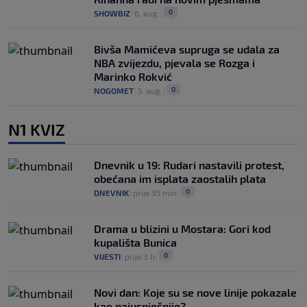
0
SHOWBIZ
|
6. aug.
|
Bivša Mamićeva supruga se udala za
NBA zvijezdu, pjevala se Rozga i
Marinko Rokvić
0
NOGOMET
|
5. aug.
|
N1 KVIZ
Dnevnik u 19: Rudari nastavili protest,
obećana im isplata zaostalih plata
0
DNEVNIK
|
prije 35 min
|
Drama u blizini u Mostara: Gori kod
kupališta Bunica
0
VIJESTI
|
prije 3 h
|
Novi dan: Koje su se nove linije pokazale
kao najuspješnije?