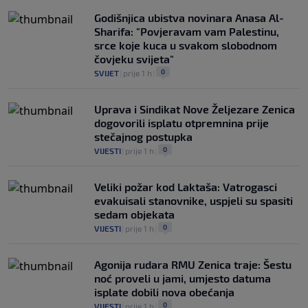
Godišnjica ubistva novinara Anasa Al-
Sharifa: "Povjeravam vam Palestinu,
srce koje kuca u svakom slobodnom
čovjeku svijeta"
0
SVIJET
|
prije 1 h
|
Uprava i Sindikat Nove Željezare Zenica
dogovorili isplatu otpremnina prije
stečajnog postupka
0
VIJESTI
|
prije 1 h
|
Veliki požar kod Laktaša: Vatrogasci
evakuisali stanovnike, uspjeli su spasiti
sedam objekata
0
VIJESTI
|
prije 1 h
|
Agonija rudara RMU Zenica traje: Šestu
noć proveli u jami, umjesto datuma
isplate dobili nova obećanja
0
VIJESTI
|
prije 1 h
|