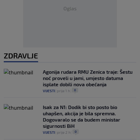
Oglas
ZDRAVLJE
Agonija rudara RMU Zenica traje: Šestu
noć proveli u jami, umjesto datuma
isplate dobili nova obećanja
0
VIJESTI
|
prije 1 h
|
Isak za N1: Dodik bi sto posto bio
uhapšen, akcija je bila spremna.
Dogovaralo se da budem ministar
sigurnosti BiH
0
VIJESTI
|
prije 2 h
|