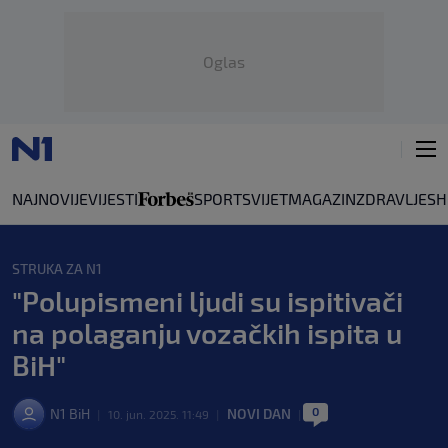
Oglas
NAJNOVIJE
VIJESTI
SPORT
SVIJET
MAGAZIN
ZDRAVLJE
SH
STRUKA ZA N1
"Polupismeni ljudi su ispitivači
na polaganju vozačkih ispita u
BiH"
0
N1 BiH
NOVI DAN
|
10. jun. 2025. 11:49
|
|