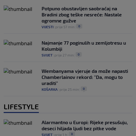
Potpuno obustavljen saobraćaj na
Bradini zbog teške nesreće: Nastale
ogromne gužve
0
VIJESTI
|
prije 57 min
|
Najmanje 77 poginulih u zemljotresu u
Kolumbiji
0
SVIJET
|
prije 27 min
|
Wembanyama vjeruje da može napasti
Chamberlainov rekord: "Da, mogu to
uraditi"
0
KOŠARKA
|
prije 25 min
|
LIFESTYLE
Alarmantno u Europi: Rijeke presušuju,
deseci hiljada ljudi bez pitke vode
0
SVIJET
|
prije 1 h
|