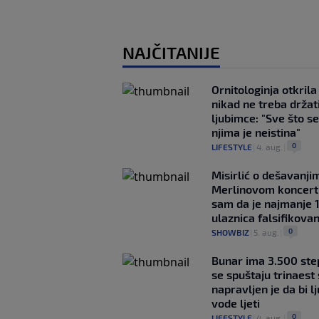
NAJČITANIJE
Ornitologinja otkril
nikad ne treba držat
ljubimce: "Sve što se
njima je neistina"
0
LIFESTYLE
|
4. aug.
|
Misirlić o dešavanji
Merlinovom koncert
sam da je najmanje 
ulaznica falsifikova
0
SHOWBIZ
|
5. aug.
|
Bunar imа 3.500 ste
se spuštaju trinaest
napravljen je da bi lj
vode ljeti
0
LIFESTYLE
|
4. aug.
|