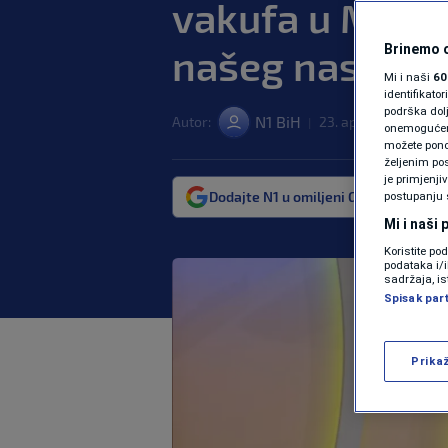
vakufa u Mosta
našeg naslijeđ
Brinemo o
Mi i naši
60
identifikat
podrška dol
N1 BiH
Autor:
23. apr. 2025. 15:21
|
onemogućeno,
možete ponov
željenim pos
je primjenji
Dodajte N1 u omiljeni Google izvor
postupanju 
Mi i naši
Koristite po
podataka i/
sadržaja, is
Spisak par
Prika