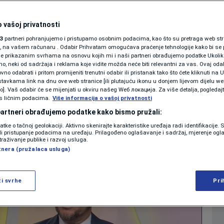
ru: Vakufi su temelj
KOLUMNE
a
 vašoj privatnosti
3
partneri pohranjujemo i pristupamo osobnim podacima, kao što su pretraga web stran
PODCAST
ori, na vašem računaru . Odabir Prihvatam omogućava praćenje tehnologije kako bi se 
je prikazanim svrhama na osnovu kojih mi i naši partneri obrađujemo podatke Ukoliko
0
NOVI DAN
komentara
|
|
 neki od sadržaja i reklama koje vidite možda neće biti relevantni za vas. Ovaj odab
N1 SPECIJAL
no odabrati i pritom promijeniti trenutni odabir ili pristanak tako što ćete kliknuti na U
tavkama link na dnu ove web stranice [ili plutajuću ikonu u donjem lijevom dijelu we
FENOMENI
vo]. Vaš odabir će se mijenjati u okviru našeg Wеб локација. Za više detalja, pogledaj
Više
s ličnim podacima.
Više informacija o vašoj privatnosti
NEISTRAŽENO
 partneri obrađujemo podatke kako bismo pružali:
datke o tačnoj geolokaciji. Aktivno skenirajte karakteristike uređaja radi identifikacije.
VIRALNO
ili pristupanje podacima na uređaju. Prilagođeno oglašavanje i sadržaj, mjerenje ogl
traživanje publike i razvoj usluga.
tnera (pružalaca usluga)
FOTO
PROMO
ži svrhe
Pri
VIDEO