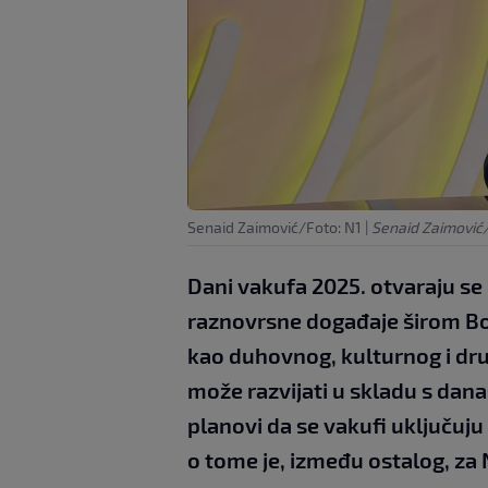
Senaid Zaimović/Foto: N1
|
Senaid Zaimović/
Dani vakufa 2025. otvaraju se 
raznovrsne događaje širom Bo
kao duhovnog, kulturnog i dr
može razvijati u skladu s dan
planovi da se vakufi uključuju
o tome je, između ostalog, za