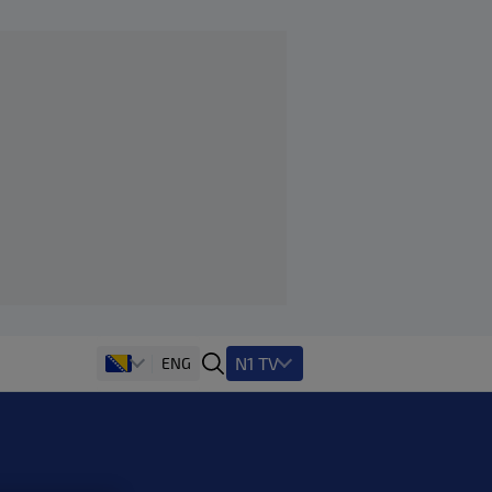
N1 TV
ENG