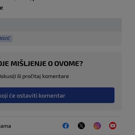
e
MOVIĆ
OJE MIŠLJENJE O OVOME?
skusiji ili pročitaj komentare
koji će ostaviti komentar
ežama