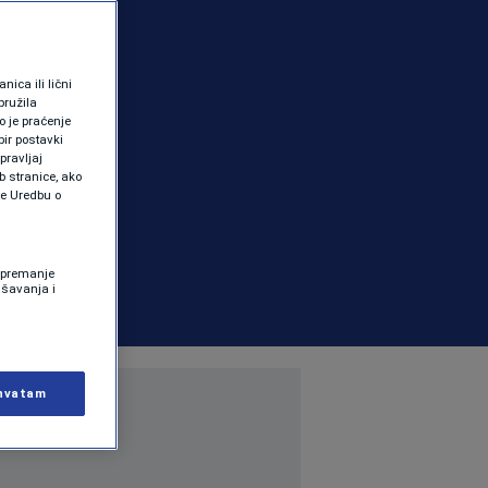
ica ili lični
pružila
 je praćenje
ir postavki
pravljaj
b stranice, ako
te Uredbu o
 Spremanje
ašavanja i
hvatam