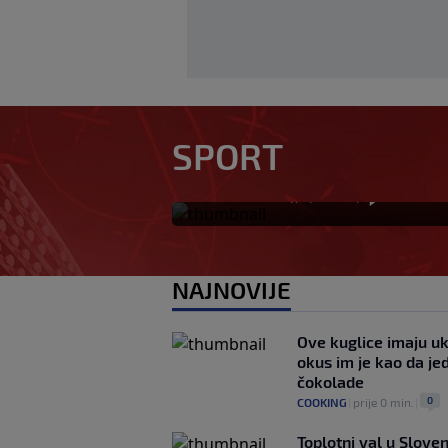
U trenucima dok je
obarao rekord, pl
SPORT
kuću: Preminuo i k
0
OSTALI SPORTOVI
|
prije 5 min.
|
NAJNOVIJE
Ove kuglice imaju u
okus im je kao da jed
čokolade
0
COOKING
|
prije 0 min.
|
Toplotni val u Sloven