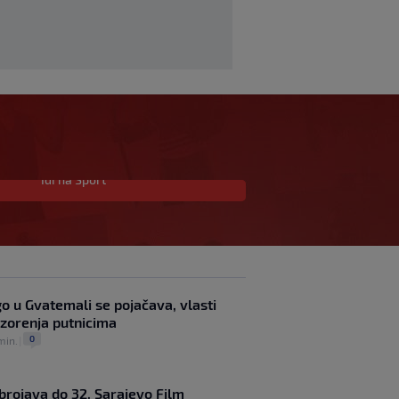
Idi na Sport
Nestvarne scene u
Trabzonu i
spektakularan doček za
Salaha: "Ovdje je 25.000
ljudi" (FOTO/VIDEO)
0
NOGOMET
|
prije 7 min.
|
o u Gvatemali se pojačava, vlasti
FK Sarajevo do daljnjeg
ozorenja putnicima
ne može igrati domaće
0
min.
|
utakmice na Koševu:
Stadion ne ispunjava
uslove
brojava do 32. Sarajevo Film