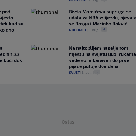
e pod
Bivša Mamićeva supruga se
vjesto
udala za NBA zvijezdu, pjeval
 tek kad su
se Rozga i Marinko Rokvić
sko dno
0
NOGOMET
|
5. aug.
|
na
Na najtoplijem naseljenom
rednih 33
mjestu na svijetu ljudi rukama
e kući dok
vade so, a karavan do prve
pijace putuje dva dana
0
SVIJET
|
5. aug.
|
Oglas