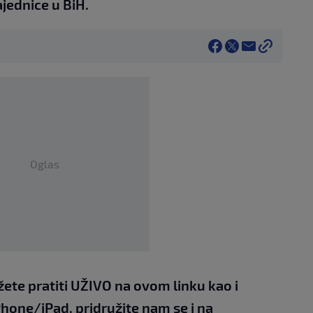
jednice u BiH.
Oglas
žete pratiti UŽIVO na
ovom linku
kao i
Phone/iPad,
pridružite nam se i na