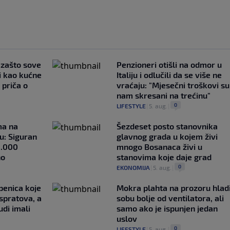
a zašto sove
Penzioneri otišli na odmor u
i kao kućne
Italiju i odlučili da se više ne
 priča o
vraćaju: "Mjesečni troškovi su
nam skresani na trećinu"
0
LIFESTYLE
|
5. aug.
|
ma na
Šezdeset posto stanovnika
u: Siguran
glavnog grada u kojem živi
1.000
mnogo Bosanaca živi u
no
stanovima koje daje grad
0
EKONOMIJA
|
5. aug.
|
penica koje
Mokra plahta na prozoru hlad
 spratova, a
sobu bolje od ventilatora, ali
udi imali
samo ako je ispunjen jedan
uslov
0
LIFESTYLE
|
5. aug.
|