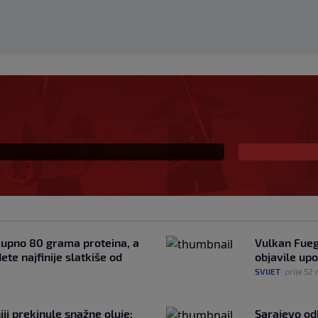
 olimpijski šampion
amen odnio njegovu
omšija
kupno 80 grama proteina, a
Vulkan Fueg
ete najfinije slatkiše od
objavile up
SVIJET
|
prije 52 
iji prekinule snažne oluje:
Sarajevo od