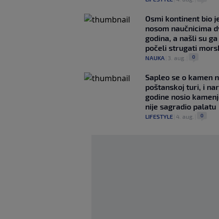
Osmi kontinent bio j
nosom naučnicima d
godina, a našli su ga
počeli strugati mor
0
NAUKA
|
3. aug.
|
Saplео se o kamen 
poštanskoj turi, i na
godine nosio kamenj
nije sagradio palatu
0
LIFESTYLE
|
4. aug.
|