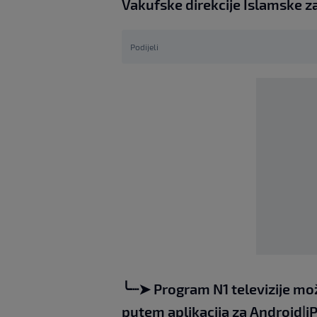
Vakufske direkcije Islamske za
Podijeli
╰┈➤
Program N1 televizije mo
putem aplikacija za
An
droid
|
i