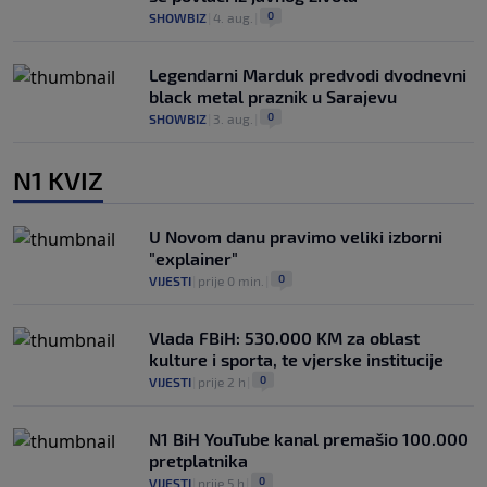
0
SHOWBIZ
|
4. aug.
|
Legendarni Marduk predvodi dvodnevni
black metal praznik u Sarajevu
0
SHOWBIZ
|
3. aug.
|
N1 KVIZ
U Novom danu pravimo veliki izborni
"explainer"
0
VIJESTI
|
prije 0 min.
|
Vlada FBiH: 530.000 KM za oblast
kulture i sporta, te vjerske institucije
0
VIJESTI
|
prije 2 h
|
N1 BiH YouTube kanal premašio 100.000
pretplatnika
0
VIJESTI
|
prije 5 h
|