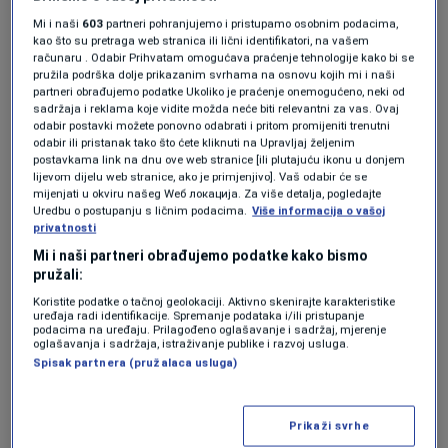
Mi i naši
603
partneri pohranjujemo i pristupamo osobnim podacima,
kao što su pretraga web stranica ili lični identifikatori, na vašem
računaru . Odabir Prihvatam omogućava praćenje tehnologije kako bi se
Više tema kao što je ova?
pružila podrška dolje prikazanim svrhama na osnovu kojih mi i naši
partneri obrađujemo podatke Ukoliko je praćenje onemogućeno, neki od
sadržaja i reklama koje vidite možda neće biti relevantni za vas. Ovaj
HOKEJAŠKA REPREZENTACIJA BIH
SVJETSKO PRVENSTVO
odabir postavki možete ponovno odabrati i pritom promijeniti trenutni
odabir ili pristanak tako što ćete kliknuti na Upravljaj željenim
postavkama link na dnu ove web stranice [ili plutajuću ikonu u donjem
lijevom dijelu web stranice, ako je primjenjivo]. Vaš odabir će se
mijenjati u okviru našeg Wеб локација. Za više detalja, pogledajte
Uredbu o postupanju s ličnim podacima.
Više informacija o vašoj
privatnosti
Mi i naši partneri obrađujemo podatke kako bismo
pružali:
Oglas
Koristite podatke o tačnoj geolokaciji. Aktivno skenirajte karakteristike
uređaja radi identifikacije. Spremanje podataka i/ili pristupanje
podacima na uređaju. Prilagođeno oglašavanje i sadržaj, mjerenje
oglašavanja i sadržaja, istraživanje publike i razvoj usluga.
Spisak partnera (pružalaca usluga)
Prikaži svrhe
KAKVO JE TVOJE MIŠLJENJE O OVOME?