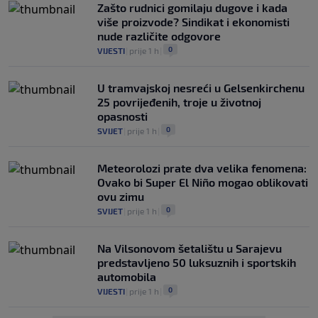
Zašto rudnici gomilaju dugove i kada
više proizvode? Sindikat i ekonomisti
nude različite odgovore
0
VIJESTI
|
prije 1 h
|
U tramvajskoj nesreći u Gelsenkirchenu
25 povrijeđenih, troje u životnoj
opasnosti
0
SVIJET
|
prije 1 h
|
Meteorolozi prate dva velika fenomena:
Ovako bi Super El Niño mogao oblikovati
ovu zimu
0
SVIJET
|
prije 1 h
|
Na Vilsonovom šetalištu u Sarajevu
predstavljeno 50 luksuznih i sportskih
automobila
0
VIJESTI
|
prije 1 h
|