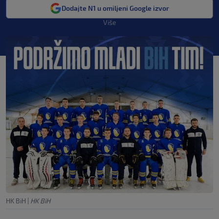
Dodajte N1 u omiljeni Google izvor
Više
HK BiH
|
HK BiH