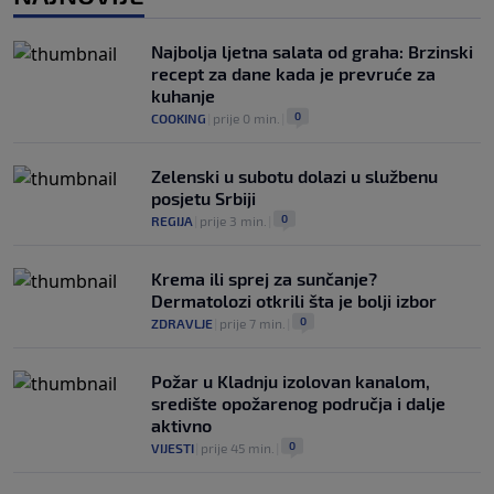
„gomila slabića“ u UEFA-i
0
NOGOMET
|
prije 3 h
|
Najbolja ljetna salata od graha: Brzinski
recept za dane kada je prevruće za
kuhanje
0
COOKING
|
prije 0 min.
|
Zelenski u subotu dolazi u službenu
posjetu Srbiji
0
REGIJA
|
prije 3 min.
|
Krema ili sprej za sunčanje?
Dermatolozi otkrili šta je bolji izbor
0
ZDRAVLJE
|
prije 7 min.
|
Požar u Kladnju izolovan kanalom,
središte opožarenog područja i dalje
aktivno
0
VIJESTI
|
prije 45 min.
|