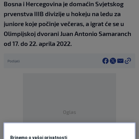
Bosna i Hercegovina je domaćin Svjetskog
prvenstva IIIB divizije u hokeju na ledu za
juniore koje počinje večeras, a igrat će se u
Olimpijskoj dvorani Juan Antonio Samaranch
od 17. do 22. aprila 2022.
Podijeli
Oglas
Brinemo o vašoj privatnosti