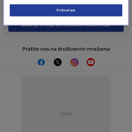
Učestvuj u diskusiji ili pročitaj komentare
Prihvatam
Budi prvi koji će ostaviti komentar
Pratite nas na društvenim mrežama
Oglas