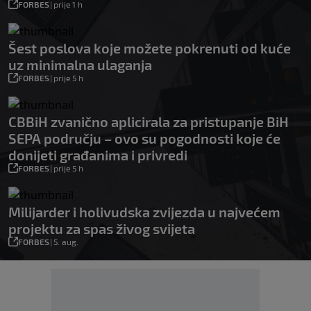
FORBES
|
prije 1 h
Šest poslova koje možete pokrenuti od kuće
uz minimalna ulaganja
FORBES
|
prije 5 h
CBBiH zvanično aplicirala za pristupanje BiH
SEPA području – ovo su pogodnosti koje će
donijeti građanima i privredi
FORBES
|
prije 5 h
Milijarder i holivudska zvijezda u najvećem
projektu za spas živog svijeta
FORBES
|
5. aug.