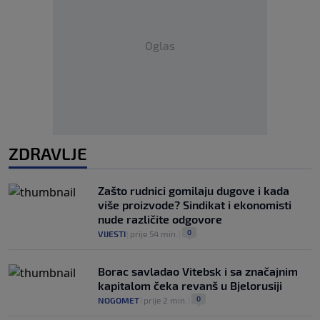
Oglas
ZDRAVLJE
Zašto rudnici gomilaju dugove i kada
više proizvode? Sindikat i ekonomisti
nude različite odgovore
0
VIJESTI
|
prije 54 min.
|
Borac savladao Vitebsk i sa značajnim
kapitalom čeka revanš u Bjelorusiji
0
NOGOMET
|
prije 2 min.
|