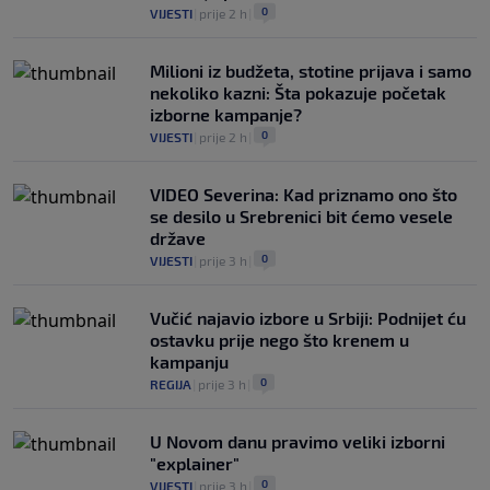
0
VIJESTI
|
prije 2 h
|
Milioni iz budžeta, stotine prijava i samo
nekoliko kazni: Šta pokazuje početak
izborne kampanje?
0
VIJESTI
|
prije 2 h
|
VIDEO Severina: Kad priznamo ono što
se desilo u Srebrenici bit ćemo vesele
države
0
VIJESTI
|
prije 3 h
|
Vučić najavio izbore u Srbiji: Podnijet ću
ostavku prije nego što krenem u
kampanju
0
REGIJA
|
prije 3 h
|
U Novom danu pravimo veliki izborni
"explainer"
0
VIJESTI
|
prije 3 h
|