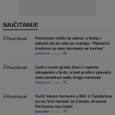
NAJČITANIJE
Penzioneri otišli na odmor u Italiju i
odlučili da se više ne vraćaju: "Mjesečni
troškovi su nam skresani na trećinu"
0
LIFESTYLE
|
5. aug.
|
Ljudi u ovom gradu žive u rupama
iskopanim u brdu, a kad prošire spavaću
sobu ponekad nađu drago kamenje
0
LIFESTYLE
|
2. aug.
|
Vučić tokom boravka u BiH: U Čipuljićima
su svi Srbi navijali za Zvezdu, dresove
Partizana nisu htjeli
0
NOGOMET
|
6. aug.
|