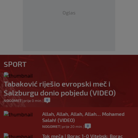
Oglas
SPORT
Tabaković riješio evropski meč i
Salzburgu donio pobjedu (VIDEO)
0
NOGOMET
|
prije 0 min.
|
Allah, Allah, Allah, Allah… Mohamed
Salah! (VIDEO)
0
NOGOMET
|
prije 20 min.
|
Tok meča | Borac 1-0 Vitebsk: Borac