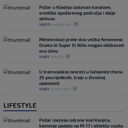
Požar u Kladnju izolovan kanalom,
središte opožarenog područja i dalje
aktivno
0
VIJESTI
|
prije 38 min.
|
Meteorolozi prate dva velika fenomena:
Ovako bi Super El Niño mogao oblikovati
ovu zimu
0
SVIJET
|
prije 1 h
|
U tramvajskoj nesreći u Gelsenkirchenu
25 povrijeđenih, troje u životnoj
opasnosti
0
SVIJET
|
prije 54 min.
|
LIFESTYLE
Požar izazvao odrone kod Konjica,
kamenje padalo na M-17 i oštetilo vozila