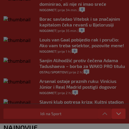
dominirao, ali nije ni imao sreće
0
NOGOMET
|
prije 34 min.
|
Borac savladao Vitebsk i sa značajnim
kapitalom čeka revanš u Bjelorusiji
0
NOGOMET
|
prije 35 min.
|
Louis van Gaal pobijedio rak i poručio:
Ako vam treba selektor, pozovite mene!
0
NOGOMET
|
prije 1 h
|
Sanjin Alihodžić protiv čečena Adama
Tadushaeva – borba za WAKO PRO titulu
0
OSTALI SPORTOVI
|
prije 2 h
|
Arsenal ostaje praznih ruku: Vinícius
Júnior i Real Madrid postigli dogovor
0
NOGOMET
|
prije 2 h
|
Slavni klub potresa kriza: Kultni stadion
u Italiji bit će prazan na početku sezone,
navijači objavili rat upravi
Idi na Sport
0
NOGOMET
|
prije 3 h
|
NAJNOVIJE
Izvinjenje s elementima prijetnje i