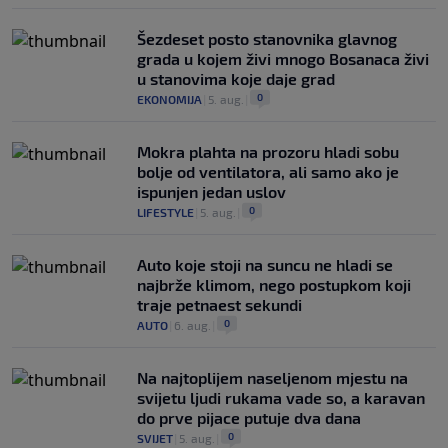
Šezdeset posto stanovnika glavnog
grada u kojem živi mnogo Bosanaca živi
u stanovima koje daje grad
0
EKONOMIJA
|
5. aug.
|
Mokra plahta na prozoru hladi sobu
bolje od ventilatora, ali samo ako je
ispunjen jedan uslov
0
LIFESTYLE
|
5. aug.
|
Auto koje stoji na suncu ne hladi se
najbrže klimom, nego postupkom koji
traje petnaest sekundi
0
AUTO
|
6. aug.
|
Na najtoplijem naseljenom mjestu na
svijetu ljudi rukama vade so, a karavan
do prve pijace putuje dva dana
0
SVIJET
|
5. aug.
|