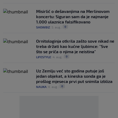
Misirlić o dešavanjima na Merlinovom
koncertu: Siguran sam da je najmanje
1.000 ulaznica falsifikovano
0
SHOWBIZ
|
5. aug.
|
Ornitologinja otkrila zašto sove nikad ne
treba držati kao kućne ljubimce: "Sve
što se priča o njima je neistina"
0
LIFESTYLE
|
4. aug.
|
Uz Zemlju već sto godina putuje još
jedan objekat, a kineska sonda ga je
prošlog mjeseca prvi put snimila izbliza
0
NAUKA
|
6. aug.
|