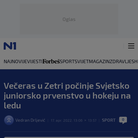
Oglas
NAJNOVIJE
VIJESTI
SPORT
SVIJET
MAGAZIN
ZDRAVLJE
SH
Večeras u Zetri počinje Svjetsko
juniorsko prvenstvo u hokeju na
ledu
0
Vedran Drljević
SPORT
|
17. apr. 2022. 13:06
>
13:57
|
|