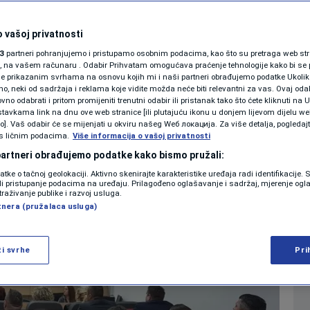
nika u Skupštini
SHOWBIZ
KOLUMNE
 vašoj privatnosti
 sa 540 na 810 KM
3
partneri pohranjujemo i pristupamo osobnim podacima, kao što su pretraga web stran
ori, na vašem računaru . Odabir Prihvatam omogućava praćenje tehnologije kako bi se 
je prikazanim svrhama na osnovu kojih mi i naši partneri obrađujemo podatke Ukoliko
0
14:54
VIJESTI
komentara
|
|
 neki od sadržaja i reklama koje vidite možda neće biti relevantni za vas. Ovaj odab
PODCAST
no odabrati i pritom promijeniti trenutni odabir ili pristanak tako što ćete kliknuti na U
tavkama link na dnu ove web stranice [ili plutajuću ikonu u donjem lijevom dijelu we
N1 SPECIJAL
vo]. Vaš odabir će se mijenjati u okviru našeg Wеб локација. Za više detalja, pogledaj
s ličnim podacima.
Više informacija o vašoj privatnosti
FENOMENI
 partneri obrađujemo podatke kako bismo pružali:
datke o tačnoj geolokaciji. Aktivno skenirajte karakteristike uređaja radi identifikacije.
NEISTRAŽENO
ili pristupanje podacima na uređaju. Prilagođeno oglašavanje i sadržaj, mjerenje ogl
traživanje publike i razvoj usluga.
tnera (pružalaca usluga)
VIRALNO
FOTO
ži svrhe
Pri
PROMO
VIDEO