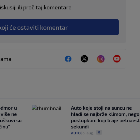
skusiji ili pročitaj komentare
koji će ostaviti komentar
ežama
 odmor u
Auto koje stoji na suncu ne
e više ne
hladi se najbrže klimom, nego
roškovi su
postupkom koji traje petnaest
ćinu"
sekundi
0
AUTO
|
6. aug.
|