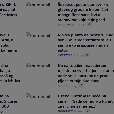
 u BiH: U
Šezdeset posto stanovnika
i navijali
glavnog grada u kojem živi
Partizana
mnogo Bosanaca živi u
stanovima koje daje grad
0
EKONOMIJA
|
5. aug.
|
ive u
Mokra plahta na prozoru hlad
brdu, a
sobu bolje od ventilatora, ali
 sobu
samo ako je ispunjen jedan
 kamenje
uslov
0
LIFESTYLE
|
5. aug.
|
odina
Na najtoplijem naseljenom
kat, a
mjestu na svijetu ljudi rukama
 prošlog
vade so, a karavan do prve
ila izbliza
pijace putuje dva dana
0
SVIJET
|
5. aug.
|
ma na
Džeko i Katić više neće biti
u: Siguran
cimeri: "Sada će morati kuhati
1.000
za nju, ne za mene..."
no
0
NOGOMET
|
6. aug.
|