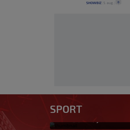
0
SHOWBIZ
|
5. aug.
|
Horde zla poručile 
Vrapčiće, a upravu
za neigranje na K
SPORT
nećemo tolerisati"
0
NOGOMET
|
prije 21 min
|