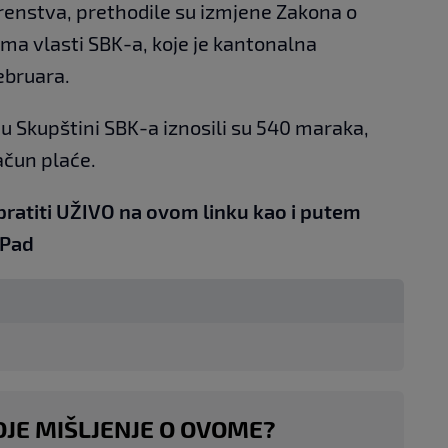
renstva, prethodile su izmjene Zakona o
a vlasti SBK-a, koje je kantonalna
ebruara.
u Skupštini SBK-a iznosili su 540 maraka,
ačun plaće.
pratiti UŽIVO na
ovom linku
kao i putem
iPad
OJE MIŠLJENJE O OVOME?