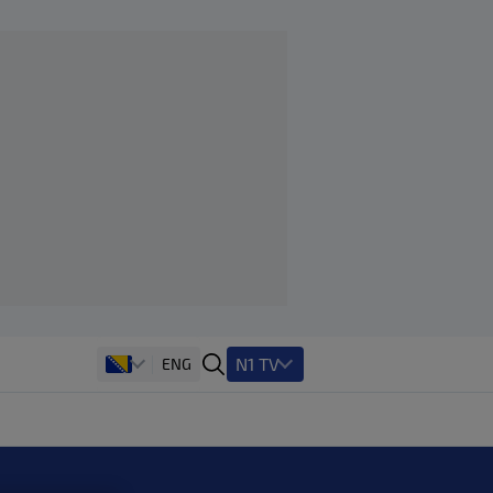
N1 TV
ENG