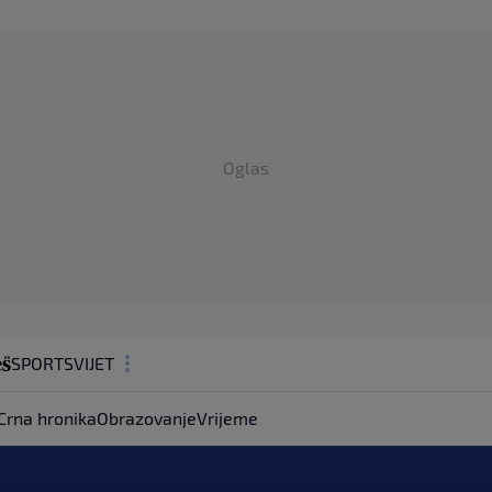
Oglas
SPORT
SVIJET
MAGAZIN
Crna hronika
Obrazovanje
Vrijeme
ZDRAVLJE