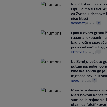
Vučić tokom boravka
Čipuljićima su svi Srb
za Zvezdu, dresove 
nisu htjeli
0
NOGOMET
|
6. aug.
|
Ljudi u ovom gradu ž
rupama iskopanim u 
kad prošire spavaću
ponekad nađu drago
0
LIFESTYLE
|
2. aug.
|
Uz Zemlju već sto g
putuje još jedan obje
kineska sonda ga je
mjeseca prvi put snim
0
NAUKA
|
6. aug.
|
Misirlić o dešavanji
Merlinovom koncert
sam da je najmanje 
ulaznica falsifikova