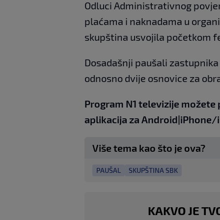
Odluci Administrativnog povje
plaćama i naknadama u organim
skupština usvojila početkom f
Dosadašnji paušali zastupnika 
odnosno dvije osnovice za obr
Program N1 televizije možete 
aplikacija za
An
droid
|
iPhone/
Više tema kao što je ova?
PAUŠAL
SKUPŠTINA SBK
KAKVO JE TV