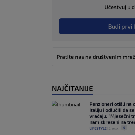
Učestvuj u di
Budi prvi 
Pratite nas na društvenim mr
NAJČITANIJE
Penzioneri otišli na
Italiju i odlučili da s
vraćaju: "Mjesečni t
nam skresani na tre
0
LIFESTYLE
|
5. aug.
|