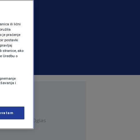
ica ili lični
pružila
 je praćenje
ir postavki
pravljaj
b stranice, ako
te Uredbu o
 Spremanje
ašavanja i
hvatam
Oglas