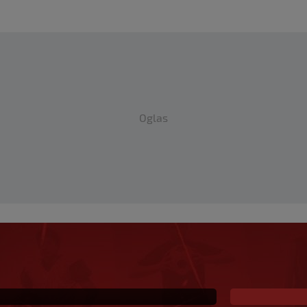
Oglas
da neće ići u
 FK Sarajevo okrivili
oševu: "Ovakav odnos